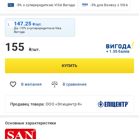
-5% з суперкредиткою VISA Вигода
-5% для бізнесу з VISA
147.25
₴/шт.
До -10% з суперкредиткою Visa
Вигода
155
₴/шт.
+ 1.55 балла
КУПИТЬ
В желания
В сравнение
Продавец товара:
ООО «Эпицентр К»
Основные характеристики