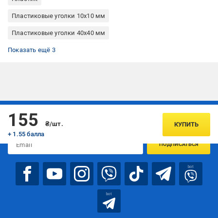
Пластиковые уголки 10x10 мм
Пластиковые уголки 40x40 мм
Пластиковые уголки 10x20 мм
Пластиковые уголки SAN DECOR
Пластиковые уголки черные
Показать ещё 3
Подписывайтесь, чтобы узнавать первым об акцияx и
155
предложениях:
₴/шт.
КУПИТЬ
+ 1.55 балла
ПОДПИСАТЬСЯ
bot
bot