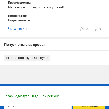
Преимущества:
Мелкая, быстро варится, вкууусная!!!
Недостатки:
Подешевле бы...
Ответить
0
0
Популярные запросы
Пшеничная крупа Сто пудів
Подписывайтесь, чтобы узнавать первым об акцияx и
предложениях:
Товар недоступен в данном регионе
ПОДПИСАТЬСЯ