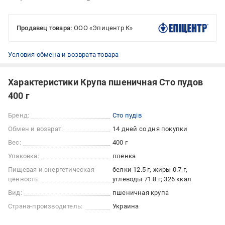
Продавец товара:
ООО «Эпицентр К»
Условия обмена и возврата товара
Характеристики Крупа пшеничная Сто пудов
400 г
Бренд:
Сто пудів
Обмен и возврат:
14 дней со дня покупки
Вес:
400 г
Упаковка:
пленка
Пищевая и энергетическая
белки 12.5 г, жиры 0.7 г,
ценность:
углеводы 71.8 г; 326 ккал
Вид:
пшеничная крупа
Страна-производитель:
Украина