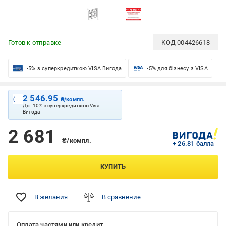
Готов к отправке
КОД
004426618
-5% з суперкредиткою VISA Вигода
-5% для бізнесу з VISA
2 546.95
₴/компл.
До -10% з суперкредиткою Visa
Вигода
2 681
₴/компл.
+ 26.81 балла
КУПИТЬ
В желания
В сравнение
Оплата частями или кредит