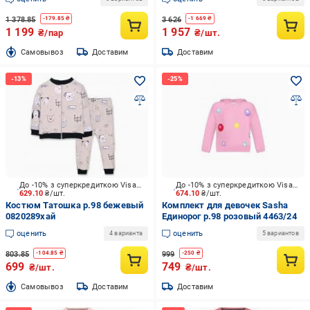
1 378.85
3 626
-
179.85
₴
-
1 669
₴
1 199
1 957
₴/пар
₴/шт.
Cамовывоз
Доставим
Доставим
До -10% з суперкредиткою Visa Вигода
До -10% з суперкредиткою Visa Вигода
629.10
₴/шт.
674.10
₴/шт.
Костюм Татошка р.98 бежевый
Комплект для девочек Sasha
0820289хай
Единорог р.98 розовый 4463/24
оценить
оценить
4 варианта
5 вариантов
803.85
999
-
104.85
₴
-
250
₴
699
749
₴/шт.
₴/шт.
Cамовывоз
Доставим
Доставим