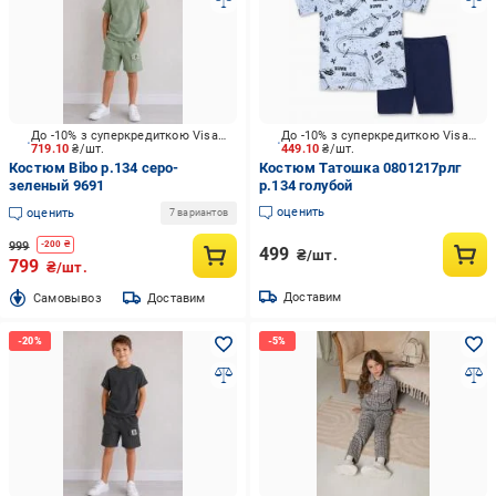
До -10% з суперкредиткою Visa Вигода
До -10% з суперкредиткою Visa Вигода
719.10
₴/шт.
449.10
₴/шт.
Костюм Bibo р.134 серо-
Костюм Татошка 0801217рлг
зеленый 9691
р.134 голубой
оценить
оценить
7 вариантов
999
-
200
₴
499
₴/шт.
799
₴/шт.
Доставим
Cамовывоз
Доставим