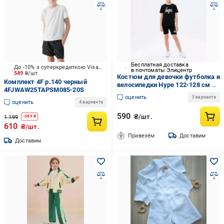
Бесплатная доставка
До -10% з суперкредиткою Visa Вигода
в почтоматы Эпицентр
549
₴/шт.
Костюм для девочки футболка и
Комплект 4F р.140 черный
велосипедки Hype 122-128 см 7-
4FJWAW25TAPSM085-20S
8 р. Черный (5057896553177-1)
оценить
3 варианта
оценить
4 варианта
590
₴/шт.
1 199
-
589
₴
610
₴/шт.
Привезём
Доставим
Доставим