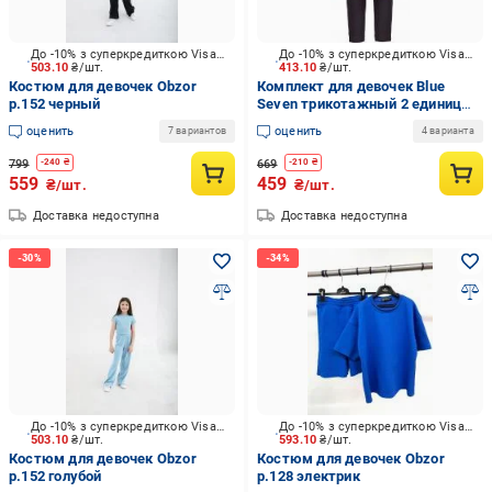
До -10% з суперкредиткою Visa Вигода
До -10% з суперкредиткою Visa Вигода
503.10
₴/шт.
413.10
₴/шт.
Костюм для девочек Obzor
Комплект для девочек Blue
р.152 черный
Seven трикотажный 2 единицы
р.74 розовый 966005 X * 98
оценить
оценить
7 вариантов
4 варианта
799
669
-
240
₴
-
210
₴
559
459
₴/шт.
₴/шт.
Доставка недоступна
Доставка недоступна
До -10% з суперкредиткою Visa Вигода
До -10% з суперкредиткою Visa Вигода
503.10
₴/шт.
593.10
₴/шт.
Костюм для девочек Obzor
Костюм для девочек Obzor
р.152 голубой
р.128 электрик