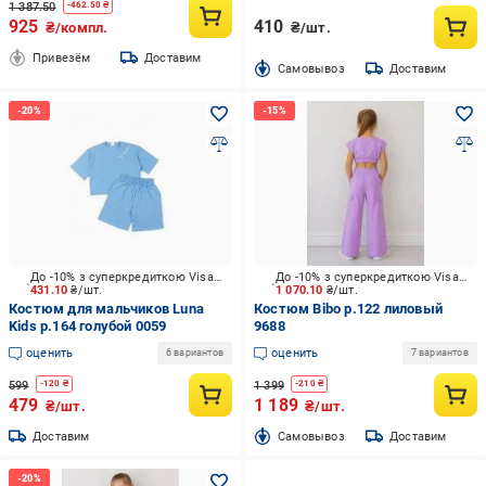
1 387.50
-
462.50
₴
925
410
₴/компл.
₴/шт.
Привезём
Доставим
Cамовывоз
Доставим
До -10% з суперкредиткою Visa Вигода
До -10% з суперкредиткою Visa Вигода
431.10
₴/шт.
1 070.10
₴/шт.
Костюм для мальчиков Luna
Костюм Bibo р.122 лиловый
Kids р.164 голубой 0059
9688
оценить
оценить
6 вариантов
7 вариантов
599
1 399
-
120
₴
-
210
₴
479
1 189
₴/шт.
₴/шт.
Доставим
Cамовывоз
Доставим