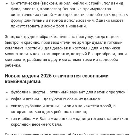
Синтетические (вискоза, акрил, нейлон, стрейч, полиамид,
флис, эластан, полиэстер).Основные преимущества
синтетических тканей – это прочность, способность держать
форму, длительный период использования. Однако может
присутствовать дискомфорт в ношении.
Зная, как трудно собрать малыша на прогулку, когда надо и
быстро, и красиво, производители не зря придумали готовый
комплект. Костюмы для девочек и костюмы для мальчиков
можно носить как в том варианте, который Вы приобрели, так и
миксовать, разбавляя с другими элементами из гардероба
ребенка.
Новые модели 2026 отличаются сезонными
комбинациями:
футболка и шорты – отличный вариант для летних прогулок;
кофта и штаны – для уютных осенних деньков;
свитер, рубашка и штаны – и зима не кажется порой, в
которую нельзя одеть ребенка стильно;
топ и юбка – и Ваша маленькая модница готова становиться
королевой весеннего бала.
Больше характеристик и описаний Вы найдете в карточке товара.