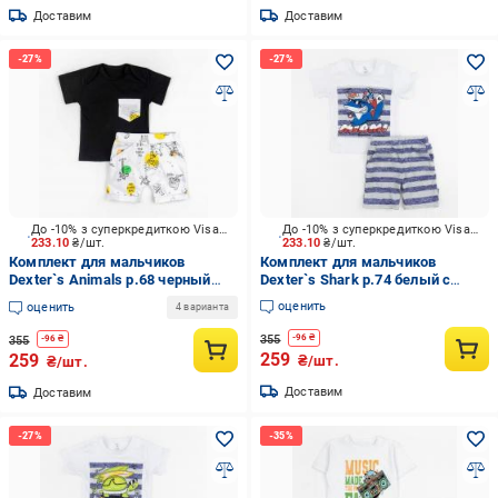
Доставим
Доставим
До -10% з суперкредиткою Visa Вигода
До -10% з суперкредиткою Visa Вигода
233.10
₴/шт.
233.10
₴/шт.
Комплект для мальчиков
Комплект для мальчиков
Dexter`s Animals р.68 черный
Dexter`s Shark р.74 белый с
d152зо-чн
серым d152ак-нв
оценить
оценить
4 варианта
355
-
96
₴
355
-
96
₴
259
259
₴/шт.
₴/шт.
Доставим
Доставим