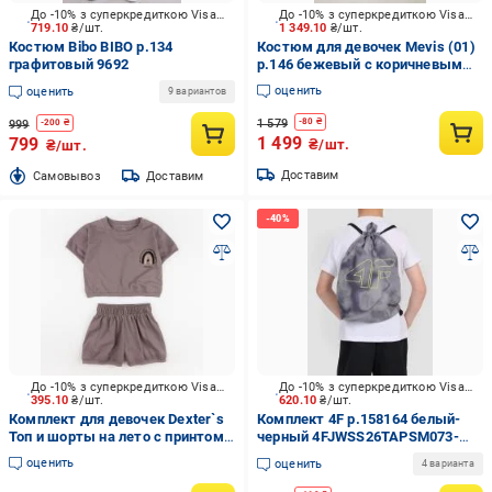
До -10% з суперкредиткою Visa Вигода
До -10% з суперкредиткою Visa Вигода
719.10
₴/шт.
1 349.10
₴/шт.
Костюм Bibo BIBO р.134
Костюм для девочек Mevis (01)
графитовый 9692
р.146 бежевый с коричневым
Арт. 5077
оценить
оценить
9 вариантов
1 579
-
80
₴
999
-
200
₴
1 499
799
₴/шт.
₴/шт.
Доставим
Cамовывоз
Доставим
До -10% з суперкредиткою Visa Вигода
До -10% з суперкредиткою Visa Вигода
395.10
₴/шт.
620.10
₴/шт.
Комплект для девочек Dexter`s
Комплект 4F р.158164 белый-
Топ и шорты на лето с принтом
черный 4FJWSS26TAPSM073-
Wild Love р.86 d130вл-кч
90S
оценить
оценить
4 варианта