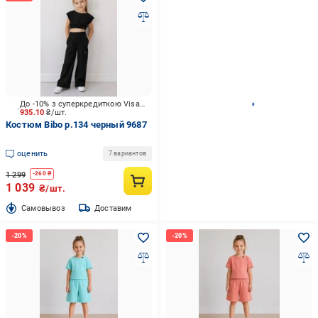
До -10% з суперкредиткою Visa Вигода
935.10
₴/шт.
Костюм Bibo р.134 черный 9687
оценить
7 вариантов
1 299
-
260
₴
1 039
₴/шт.
Cамовывоз
Доставим