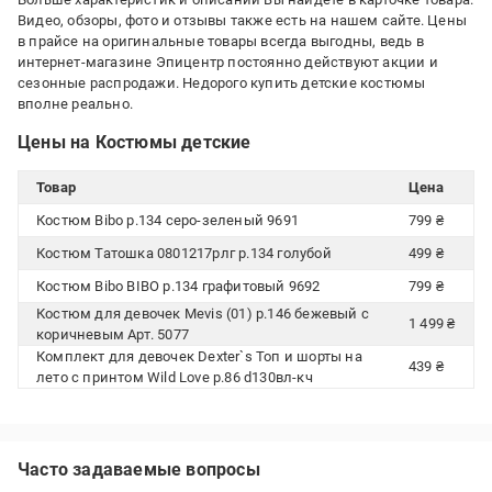
Видео, обзоры, фото и отзывы также есть на нашем сайте. Цены
в прайсе на оригинальные товары всегда выгодны, ведь в
интернет-магазине Эпицентр постоянно действуют акции и
сезонные распродажи. Недорого купить детские костюмы
вполне реально.
Цены на Костюмы детские
Товар
Цена
Костюм Bibo р.134 серо-зеленый 9691
799 ₴
Костюм Татошка 0801217рлг р.134 голубой
499 ₴
Костюм Bibo BIBO р.134 графитовый 9692
799 ₴
Костюм для девочек Mevis (01) р.146 бежевый с
1 499 ₴
коричневым Арт. 5077
Комплект для девочек Dexter`s Топ и шорты на
439 ₴
лето с принтом Wild Love р.86 d130вл-кч
Часто задаваемые вопросы