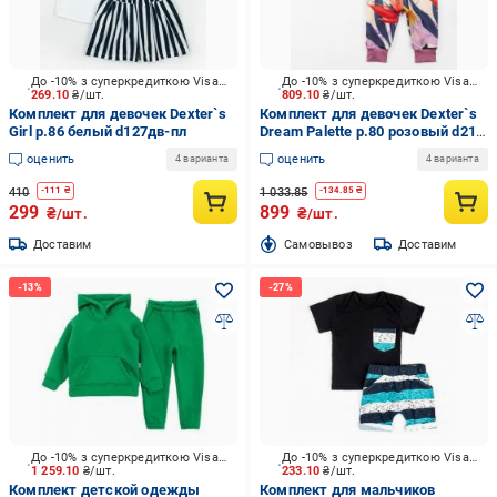
До -10% з суперкредиткою Visa Вигода
До -10% з суперкредиткою Visa Вигода
269.10
₴/шт.
809.10
₴/шт.
Комплект для девочек Dexter`s
Комплект для девочек Dexter`s
Girl р.86 белый d127дв-пл
Dream Palette р.80 розовый d21-
31-1
оценить
оценить
4 варианта
4 варианта
410
1 033.85
-
111
₴
-
134.85
₴
299
899
₴/шт.
₴/шт.
Доставим
Cамовывоз
Доставим
До -10% з суперкредиткою Visa Вигода
До -10% з суперкредиткою Visa Вигода
1 259.10
₴/шт.
233.10
₴/шт.
Комплект детской одежды
Комплект для мальчиков