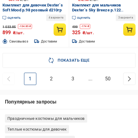
Комплект для девочек Dexter`s
Комплект для мальчиков
Soft Mood р.98 розовый d210гр
Dexter`s Sky Breeze р.122
голубой 630261
оценить
оценить
4 варианта
3 варианта
1 033.85
499
-
134.85
₴
-
174
₴
899
325
₴/шт.
₴/шт.
Cамовывоз
Доставим
Доставим
ПОКАЗАТЬ ЕЩЕ
1
2
3
...
50
Популярные запросы
Праздничные костюмы для мальчиков
Теплые костюмы для девочек