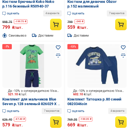
Костюм брючный Koko Noko
Костюм для девочек Obzor
р.116 бежевый R50940-37
р.152 малиновый
оценить
оценить
4 варианта
7 вариантов
998.75
799
-
199.75
₴
-
240
₴
799
559
₴/шт.
₴/шт.
Cамовывоз
Доставим
Доставим
До -10% з суперкредиткою Visa Вигода
До -10% з суперкредиткою Visa Вигода
521.10
₴/шт.
602.10
₴/шт.
Комплект для мальчиков Blue
Комплект Татошка р.80 синий
Seven р.128 зеленый 826029 X *
0820346зіл
98
оценить
оценить
7 вариантов
4 варианта
626.40
769.35
-
47.40
₴
-
100.35
₴
579
669
₴/шт.
₴/шт.