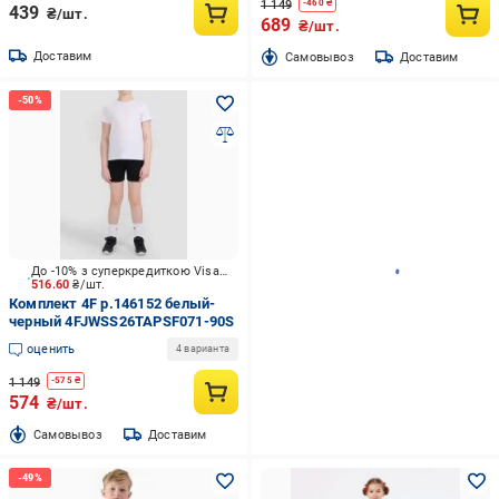
1 149
-
460
₴
439
₴/шт.
689
₴/шт.
Доставим
Cамовывоз
Доставим
До -10% з суперкредиткою Visa Вигода
516.60
₴/шт.
Комплект 4F р.146152 белый-
черный 4FJWSS26TAPSF071-90S
оценить
4 варианта
1 149
-
575
₴
574
₴/шт.
Cамовывоз
Доставим