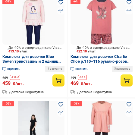
До -10% з суперкредиткою Visa Вигода
До -10% з суперкредиткою Visa Вигода
413.10
₴/шт.
422.10
₴/шт.
Комплект для девочек Blue
Комплект для девочек Charlie
Seven трикотажный 2 единицы
Choe р.110–116 румяно-розовый
р.80 розовый с синим 966006 X *
T47018-41
оценить
оценить
4 варианта
5 вариантов
98
669
499
-
210
₴
-
30
₴
459
469
₴/шт.
₴/шт.
Доставка недоступна
Доставка недоступна