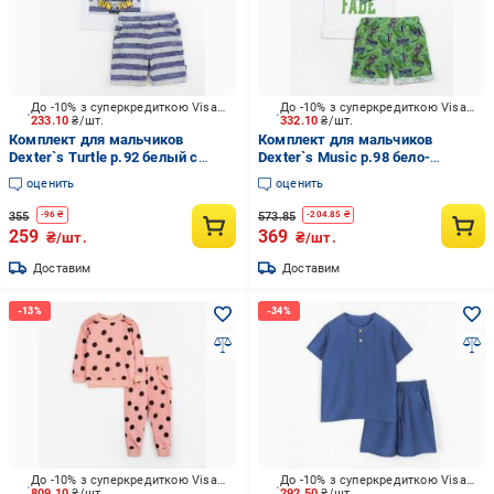
До -10% з суперкредиткою Visa Вигода
До -10% з суперкредиткою Visa Вигода
233.10
₴/шт.
332.10
₴/шт.
Комплект для мальчиков
Комплект для мальчиков
Dexter`s Turtle р.92 белый с
Dexter`s Music р.98 бело-
серым d152чх-нв
зеленый d128мус
оценить
оценить
355
573.85
-
96
₴
-
204.85
₴
259
369
₴/шт.
₴/шт.
Доставим
Доставим
До -10% з суперкредиткою Visa Вигода
До -10% з суперкредиткою Visa Вигода
809.10
₴/шт.
292.50
₴/шт.