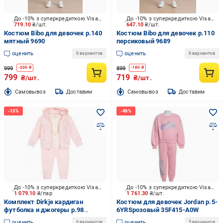
До -10% з суперкредиткою Visa Вигода
До -10% з суперкредиткою Visa Вигода
719.10
₴/шт.
647.10
₴/шт.
Костюм Bibo для девочек р.140
Костюм Bibo для девочек р.110
мятный 9690
персиковый 9689
оценить
оценить
6 вариантов
6 вариантов
999
899
-
200
₴
-
180
₴
799
719
₴/шт.
₴/шт.
Cамовывоз
Доставим
Cамовывоз
Доставим
До -10% з суперкредиткою Visa Вигода
До -10% з суперкредиткою Visa Вигода
1 079.10
₴/пар
1 761.30
₴/шт.
Комплект Dirkje кардиган
Костюм для девочек Jordan р.5-
футболка и джогеры р.98
6YRSрозовый 35F415-A0W
розовый N58425-35
оценить
оценить
6 вариантов
5 вариантов