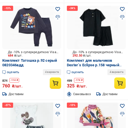
До -10% з суперкредиткою Visa Вигода
До -10% з суперкредиткою Visa Вигода
684
₴/шт.
292.50
₴/шт.
Комплект Татошка р.92 серый
Комплект для мальчиков
0820346вдд
Dexter`s Eclipse р.158 черный
630241
оценить
оценить
4 варианта
4 варианта
874
499
-
114
₴
-
174
₴
760
325
₴/шт.
₴/шт.
Доставим
Cамовывоз
Доставим