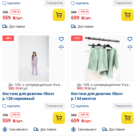
оценить
оценить
7 вариантов
7 вариантов
799
999
-
240
₴
-
340
₴
559
659
₴/шт.
₴/шт.
Доставим
Доставим
До -10% з суперкредиткою Visa Вигода
До -10% з суперкредиткою Visa Вигода
503.10
₴/шт.
593.10
₴/шт.
Костюм для девочек Obzor
Костюм для девочек Obzor
р.128 сиреневый
р.134 ментол
оценить
оценить
7 вариантов
7 вариантов
799
999
-
240
₴
-
340
₴
559
659
₴/шт.
₴/шт.
Cамовывоз
Доставим
Cамовывоз
Доставим