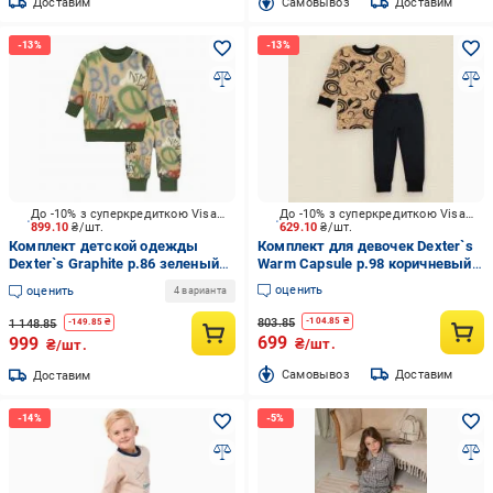
Доставим
Cамовывоз
Доставим
До -10% з суперкредиткою Visa Вигода
До -10% з суперкредиткою Visa Вигода
899.10
₴/шт.
629.10
₴/шт.
Комплект детской одежды
Комплект для девочек Dexter`s
Dexter`s Graphite р.86 зеленый
Warm Capsule р.98 коричневый
d21-39гф
d211-3
оценить
оценить
4 варианта
803.85
-
104.85
₴
1 148.85
-
149.85
₴
699
999
₴/шт.
₴/шт.
Cамовывоз
Доставим
Доставим