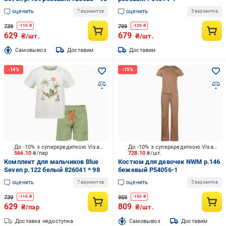
оценить
оценить
7 вариантов
5 вариантов
739
799
-
110
₴
-
120
₴
629
679
₴/шт.
₴/шт.
Cамовывоз
Доставим
Доставим
До -10% з суперкредиткою Visa Вигода
До -10% з суперкредиткою Visa Вигода
566.10
₴/пар
728.10
₴/шт.
Комплект для мальчиков Blue
Костюм для девочек NWM р.146
Seven р.122 белый 826041 * 98
бежевый P54056-1
оценить
оценить
7 вариантов
5 вариантов
739
959
-
110
₴
-
150
₴
629
809
₴/пар
₴/шт.
Доставка недоступна
Cамовывоз
Доставим