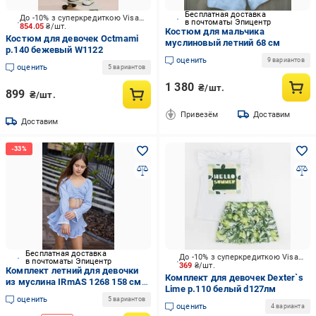
Бесплатная доставка
До -10% з суперкредиткою Visa Вигода
в почтоматы Эпицентр
854.05
₴/шт.
Костюм для мальчика
Костюм для девочек Octmami
муслиновый летний 68 см
р.140 бежевый W1122
оценить
9 вариантов
оценить
5 вариантов
1 380
₴/шт.
899
₴/шт.
Привезём
Доставим
Доставим
Бесплатная доставка
До -10% з суперкредиткою Visa Вигода
в почтоматы Эпицентр
369
₴/шт.
Комплект летний для девочки
Комплект для девочек Dexter`s
из муслина IRmAS 1268 158 см
Lime р.110 белый d127лм
Голубой
оценить
5 вариантов
оценить
4 варианта