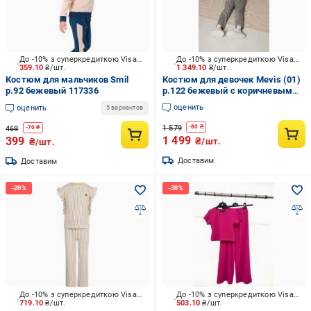
До -10% з суперкредиткою Visa Вигода
До -10% з суперкредиткою Visa Вигода
359.10
₴/шт.
1 349.10
₴/шт.
Костюм для мальчиков Smil
Костюм для девочек Mevis (01)
р.92 бежевый 117336
р.122 бежевый с коричневым
Арт. 5077
оценить
оценить
5 вариантов
1 579
-
80
₴
469
-
70
₴
1 499
399
₴/шт.
₴/шт.
Доставим
Доставим
До -10% з суперкредиткою Visa Вигода
До -10% з суперкредиткою Visa Вигода
719.10
₴/шт.
503.10
₴/шт.