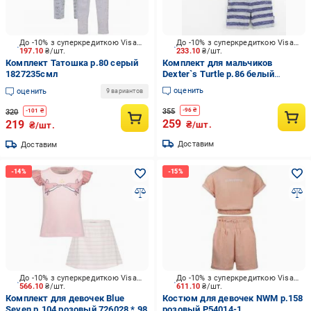
До -10% з суперкредиткою Visa Вигода
До -10% з суперкредиткою Visa Вигода
197.10
₴/шт.
233.10
₴/шт.
Комплект Татошка р.80 серый
Комплект для мальчиков
1827235смл
Dexter`s Turtle р.86 белый
d152чх-нв
оценить
оценить
9 вариантов
355
-
96
₴
320
-
101
₴
259
219
₴/шт.
₴/шт.
Доставим
Доставим
До -10% з суперкредиткою Visa Вигода
До -10% з суперкредиткою Visa Вигода
566.10
₴/шт.
611.10
₴/шт.
Комплект для девочек Blue
Костюм для девочек NWM р.158
Seven р.104 розовый 726028 * 98
розовый P54014-1