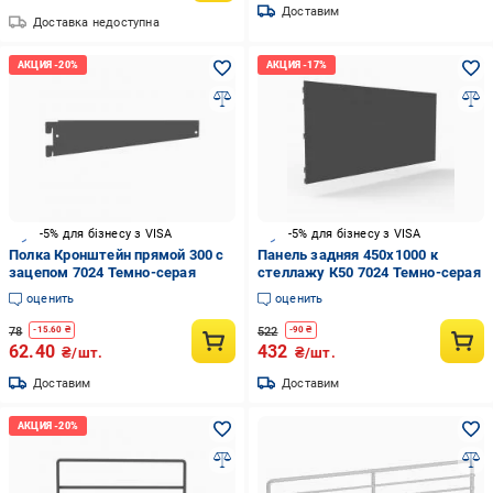
Доставим
Доставка недоступна
-5% для бізнесу з VISA
-5% для бізнесу з VISA
Полка Кронштейн прямой 300 с
Панель задняя 450х1000 к
зацепом 7024 Темно-серая
стеллажу К50 7024 Темно-серая
оценить
оценить
78
522
-
15.60
₴
-
90
₴
62.40
432
₴/шт.
₴/шт.
Доставим
Доставим