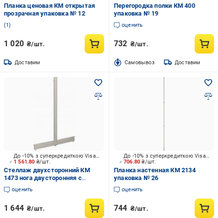
Планка ценовая КМ открытая
Перегородка полки КМ 400
прозрачная упаковка № 12
упаковка № 19
1
оценить
1 020
732
₴/шт.
₴/шт.
Доставим
Cамовывоз
Доставим
До -10% з суперкредиткою Visa Вигода
До -10% з суперкредиткою Visa Вигода
1 561.80
₴/шт.
706.80
₴/шт.
Стеллаж двухсторонний КМ
Планка настенная КМ 2134
1473 нога двусторонняя с
упаковка № 26
подставкой упаковка № 27
оценить
оценить
1 644
744
₴/шт.
₴/шт.