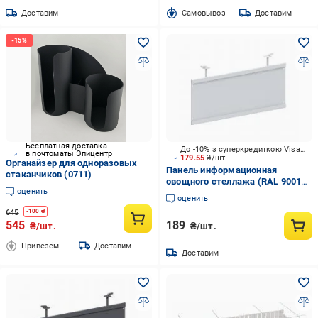
Доставим
Cамовывоз
Доставим
Бесплатная доставка
До -10% з суперкредиткою Visa Вигода
в почтоматы Эпицентр
179.55
₴/шт.
Органайзер для одноразовых
Панель информационная
стаканчиков (0711)
овощного стеллажа (RAL 9001
оценить
ш.п) 140х300
оценить
645
-
100
₴
545
189
₴/шт.
₴/шт.
Привезём
Доставим
Доставим