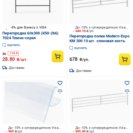
-5% для бізнесу з VISA
До -10% з суперкредиткою Visa Вигода
644.10
₴/уп.
Перегородка 60х300 (К50-266)
Перегородка полки Modern-Expo
7024 Темно-серая
КМ 300 10 шт. слоновая кость
оценить
оценить
36
-
7.20
₴
28.80
678
₴/шт.
₴/уп.
Доставим
Доставим
До -10% з суперкредиткою Visa Вигода
До -10% з суперкредиткою Visa Вигода
969
₴/шт.
695.40
₴/шт.