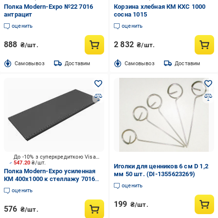
Полка Modern-Expo №22 7016
Корзина хлебная КМ КХС 1000
антрацит
сосна 1015
оценить
оценить
888
2 832
₴/шт.
₴/шт.
Cамовывоз
Доставим
Cамовывоз
Доставим
До -10% з суперкредиткою Visa Вигода
547.20
₴/шт.
Иголки для ценников 6 см D 1,2
Полка Modern-Expo усиленная
мм 50 шт. (DI-1355623269)
КМ 400х1000 к стеллажу 7016
оценить
темно-серый матовый
оценить
199
₴/шт.
576
₴/шт.