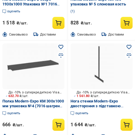
1930х1000 Упаковка №1 7016
упаковка № 5 слоновая кость
антрацит
оценить
1
1 518
828
₴/шт.
₴/шт.
Cамовывоз
Доставим
Cамовывоз
Доставим
До -10% з суперкредиткою Visa Вигода
До -10% з суперкредиткою Visa Вигода
632.70
₴/шт.
1 561.80
₴/шт.
Полка Modern-Expo КМ 300х1000
Нога стенки Modern-Expo
мм упаковка №4 (7016 шагрень
двостороння з підставкою
мат) антрацит
упаковка 7016 антрацит
оценить
оценить
666
1 644
₴/шт.
₴/шт.