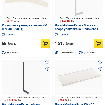
До -10% з суперкредиткою Visa Вигода
До -10% з суперкредиткою Visa Вигода
62.70
₴/шт.
1 442.10
₴/шт.
Кронштейн универсальный КМ
Нога Modern-Expo КМ нога в
КРУ 400 (9001)
сборе упаковка № 1 слоновая
кость
оценить
оценить
66
1 518
₴/шт.
₴/шт.
Доставим
Cамовывоз
Доставим
До -10% з суперкредиткою Visa Вигода
До -10% з суперкредиткою Visa Вигода
1 442.10
₴/шт.
786.60
₴/шт.
Нога Modern-Expo в сборе
Полка Modern-Expo КМ 400