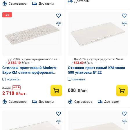
Доставим
Cамовывоз
Доставим
До -10% з суперкредиткою Visa Вигода
До -10% з суперкредиткою Visa Вигода
2 582.10
₴/шт.
843.60
₴/шт.
Стеллаж пристенный Modern-
Стеллаж пристенный КМ полка
Expo КМ стінки перфоровані
500 упаковка № 22
упаковка № 10 слоновая кость
оценить
оценить
2 778
-
60
₴
888
₴/шт.
2 718
₴/шт.
Cамовывоз
Доставим
Cамовывоз
Доставим