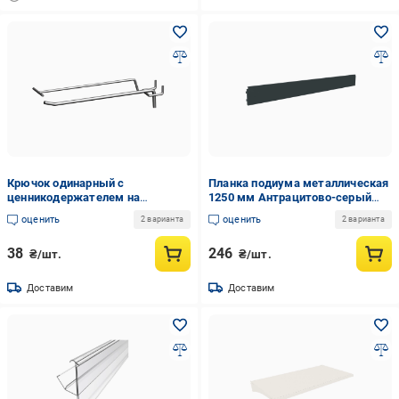
Крючок одинарный с
Планка подиума металлическая
ценникодержателем на
1250 мм Антрацитово-серый
перфорацию 200 мм
(24-5-5)
оценить
оценить
2 варианта
2 варианта
Антрацитово-серый (23-4-5)
38
246
₴/шт.
₴/шт.
Доставим
Доставим