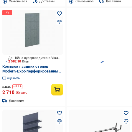
Cамовывоз
Доставим
Cамовывоз
Доставим
До -10% з суперкредиткою Visa Вигода
2 582.10
₴/шт.
Комплект задних стенок
Modern-Expo перфорированный
1930х1000 мм 7016 антрацит
оценить
2 844
-
126
₴
2 718
₴/шт.
Доставим