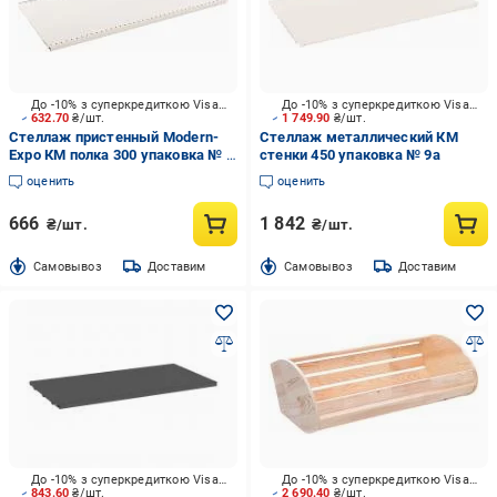
До -10% з суперкредиткою Visa Вигода
До -10% з суперкредиткою Visa Вигода
632.70
₴/шт.
1 749.90
₴/шт.
Стеллаж пристенный Modern-
Стеллаж металлический КМ
Expo КМ полка 300 упаковка № 4
стенки 450 упаковка № 9а
слоновая кость
оценить
оценить
666
1 842
₴/шт.
₴/шт.
Cамовывоз
Доставим
Cамовывоз
Доставим
До -10% з суперкредиткою Visa Вигода
До -10% з суперкредиткою Visa Вигода
843.60
₴/шт.
2 690.40
₴/шт.