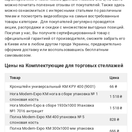
можно почитать полезные отзывы от покупателей. Также здесь
можно ознакомиться с интересными статьями по различным
темам и посмотреть видеообзоры на самые востребованные
товары категории
. Для покупателей регулярно проводятся
акции, распродажи и скидки с множеством выгодных позиций.
Покупая у нас, Вы получите сертифицированный товар с
официальной гарантией от производителя, сможете забрать его
в Киеве или в любом другом городе Украины, предварительно
оформив доставку или воспользовавшись бесплатным
самовывозом.
Цены на Комплектующие для торговых стеллажей
Товар
Цена
Кронштейн универсальный КМ КРУ 400 (9001)
66 ₴
Нога Modern-Expo КМ нога в сборе упаковка № 1
1 518 ₴
слоновая кость
Нога Modern-Expo в сборе 1930х1000 Упаковка
1 518 ₴
№1 7016 антрацит
Полка Modern-Expo КМ 400 упаковка № 5
828 ₴
слоновая кость
Полка Modern-Expo КМ 300х1000 мм упаковка
666 ₴