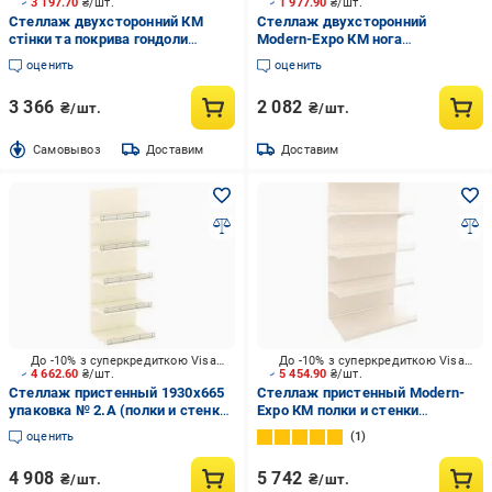
3 197.70
₴/шт.
1 977.90
₴/шт.
Стеллаж двухсторонний КМ
Стеллаж двухсторонний
стінки та покрива гондоли
Modern-Expo КМ нога
упаковка № 28
двусторонняя упаковка № 6
оценить
оценить
слоновая кость
3 366
2 082
₴/шт.
₴/шт.
Cамовывоз
Доставим
Доставим
До -10% з суперкредиткою Visa Вигода
До -10% з суперкредиткою Visa Вигода
4 662.60
₴/шт.
5 454.90
₴/шт.
Стеллаж пристенный 1930х665
Стеллаж пристенный Modern-
упаковка № 2.А (полки и стенки)
Expo КМ полки и стенки
9001
упаковка № 2 слоновая кость
оценить
1
4 908
5 742
₴/шт.
₴/шт.