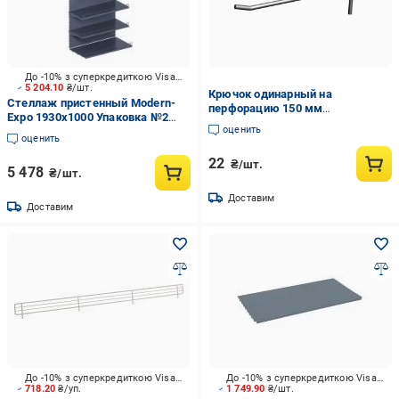
До -10% з суперкредиткою Visa Вигода
5 204.10
₴/шт.
Крючок одинарный на
Стеллаж пристенный Modern-
перфорацию 150 мм
Expo 1930х1000 Упаковка №2
Антрацитово-серый (23-1-5)
оценить
(полки и стенки) 7016 матовый
оценить
серый
22
₴/шт.
5 478
₴/шт.
Доставим
Доставим
До -10% з суперкредиткою Visa Вигода
До -10% з суперкредиткою Visa Вигода
718.20
₴/уп.
1 749.90
₴/шт.