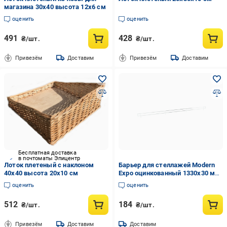
магазина 30x40 высота 12x6 см
оценить
оценить
491
428
₴/шт.
₴/шт.
Привезём
Доставим
Привезём
Доставим
Бесплатная доставка
в почтоматы Эпицентр
Лоток плетеный с наклоном
Барьер для стеллажей Modern
40x40 высота 20x10 см
Expo оцинкованный 1330х30 мм
(24-6-25)
оценить
оценить
512
184
₴/шт.
₴/шт.
Привезём
Доставим
Доставим