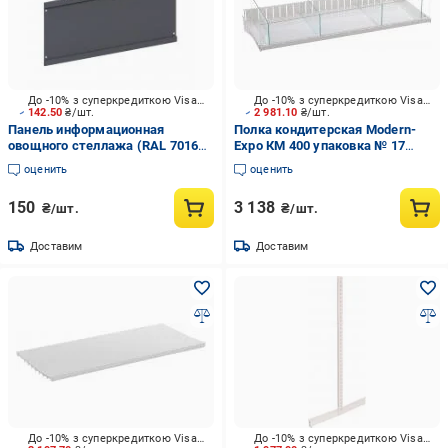
До -10% з суперкредиткою Visa Вигода
До -10% з суперкредиткою Visa Вигода
142.50
₴/шт.
2 981.10
₴/шт.
Панель информационная
Полка кондитерская Modern-
овощного стеллажа (RAL 7016
Expo КМ 400 упаковка № 17
ш.п) 140х300
слоновая кость
оценить
оценить
150
3 138
₴/шт.
₴/шт.
Доставим
Доставим
До -10% з суперкредиткою Visa Вигода
До -10% з суперкредиткою Visa Вигода