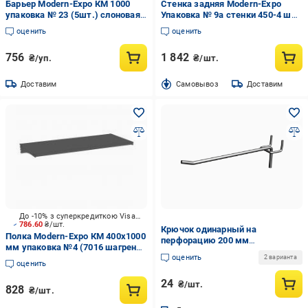
Барьер Modern-Expo КМ 1000
Стенка задняя Modern-Expo
упаковка № 23 (5шт.) слоновая
Упаковка № 9а стенки 450-4 шт.
кость
(RAL 7016 ш.м) 7016 антрацит
оценить
оценить
756
1 842
₴/уп.
₴/шт.
Доставим
Cамовывоз
Доставим
До -10% з суперкредиткою Visa Вигода
786.60
₴/шт.
Крючок одинарный на
Полка Modern-Expo КМ 400х1000
перфорацию 200 мм
мм упаковка №4 (7016 шагрень
Антрацитово-серый (23-1-7)
оценить
мат) антрацит
2 варианта
оценить
24
₴/шт.
828
₴/шт.