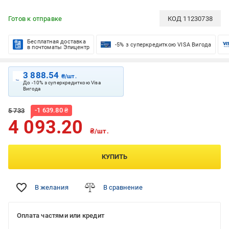
Готов к отправке
КОД
11230738
Бесплатная доставка
-5% з суперкредиткою VISA Вигода
в почтоматы Эпицентр
3 888.54
₴/шт.
До -10% з суперкредиткою Visa
Вигода
-
1 639.80
₴
5 733
4 093.20
₴/шт.
КУПИТЬ
В желания
В сравнение
Оплата частями или кредит