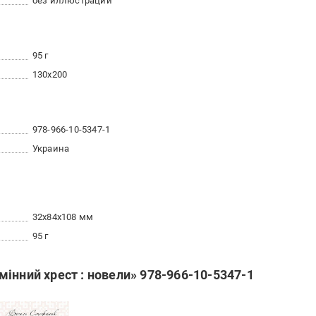
без иллюстраций
95 г
130х200
978-966-10-5347-1
Украина
32x84x108 мм
95 г
інний хрест : новели» 978-966-10-5347-1