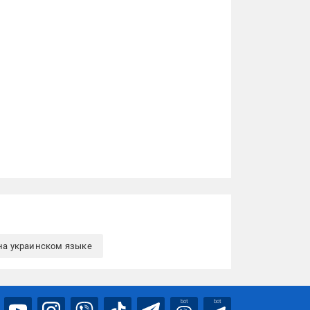
на украинском языке
bot
bot