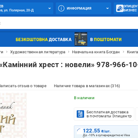
ЕВ
ЭПИЦЕН
ИНФОРМАЦИЯ
в, ул. Полярная, 20-Д
БИЗНЕС
ги
Художественная литература
Навчальна книга Богдан
Книга
«Камінний хрест : новели» 978-966-10
аписать отзыв о товаре
Наличие товара в магазинах (316)
В наличии
Бесплатная доставка
в почтоматы Эпицентр
122.55
₴/шт.
До -10% з суперкредиткою Visa