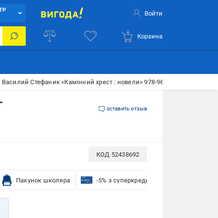
ТР
Войти
Корзина
 Василий Стефаник «Камінний хрест : новели» 978-966-10-5347-1
-
оставить отзыв
КОД
52438692
Пакунок школяра
-5% з суперкредиткою VISA Вигода