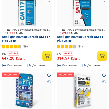
До -10% з суперкредиткою Visa Вигода
До -10% з суперкредиткою Visa Вигода
614.84
₴/шт.
298.84
₴/шт.
Клей для плитки Ceresit CM 117
Клей для плитки Ceresit CM 11
Flex 25 кг
Plus 25 кг
39
21
809
379
-
161.80
₴
-
64.43
₴
647.20
314.57
₴/шт.
₴/шт.
Cамовывоз
Доставим
Cамовывоз
Доставим