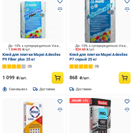
До -10% з суперкредиткою Visa Вигода
До -10% з суперкредиткою Visa Вигода
1 044.05
₴/шт.
824.60
₴/шт.
Клей для плитки Mapei Adesilex
Клей для плитки Mapei Adesilex
P9 Fiber plus 25 кг
P7 серый 25 кг
3
3
1 099
868
₴/шт.
₴/шт.
Cамовывоз
Доставим
Доставим