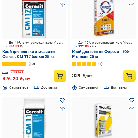
До -10% з суперкредиткою Visa Вигода
До -10% з суперкредиткою Visa Вигода
784.89
₴/шт.
322.05
₴/шт.
Клей для плитки и мозаики
Клей для плитки Ферозит 100
Ceresit CM 117 белый 25 кг
Premium 25 кг
10
4
972
-
145.80
₴
339
₴/шт.
826.20
₴/шт.
Cамовывоз
Доставим
Cамовывоз
Доставим