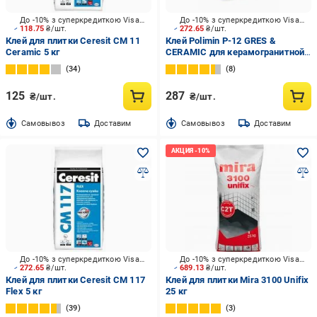
До -10% з суперкредиткою Visa Вигода
До -10% з суперкредиткою Visa Вигода
118.75
₴/шт.
272.65
₴/шт.
Клей для плитки Ceresit CM 11
Клей Polimin P-12 GRES &
Ceramic 5 кг
CERAMIC для керамогранитной
и керамической плитки
34
8
размером 600х600 мм 25 кг
125
287
₴/шт.
₴/шт.
Cамовывоз
Доставим
Cамовывоз
Доставим
До -10% з суперкредиткою Visa Вигода
До -10% з суперкредиткою Visa Вигода
272.65
₴/шт.
689.13
₴/шт.
Клей для плитки Ceresit CM 117
Клей для плитки Mira 3100 Unifix
Flex 5 кг
25 кг
39
3