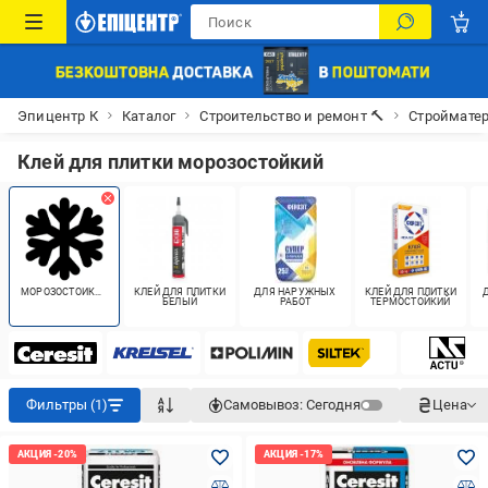
Эпицентр К
Каталог
Строительство и ремонт 🔨
Строймате
Клей для плитки морозостойкий
МОРОЗОСТОЙКИЙ
КЛЕЙ ДЛЯ ПЛИТКИ
ДЛЯ НАРУЖНЫХ
КЛЕЙ ДЛЯ ПЛИТКИ
БЕЛЫЙ
РАБОТ
ТЕРМОСТОЙКИЙ
Фильтры (1)
Самовывоз:
Сегодня
Цена