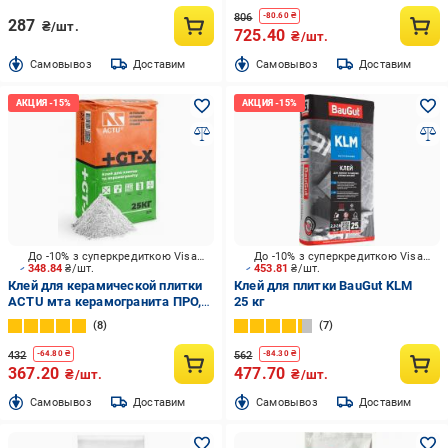
806
-
80.60
₴
287
₴/шт.
725.40
₴/шт.
Cамовывоз
Доставим
Cамовывоз
Доставим
До -10% з суперкредиткою Visa Вигода
До -10% з суперкредиткою Visa Вигода
348.84
₴/шт.
453.81
₴/шт.
Клей для керамической плитки
Клей для плитки BauGut KLM
ACTU мта керамогранита ПРО,
25 кг
GT-X, 25 кг
8
7
432
562
-
64.80
₴
-
84.30
₴
367.20
477.70
₴/шт.
₴/шт.
Cамовывоз
Доставим
Cамовывоз
Доставим