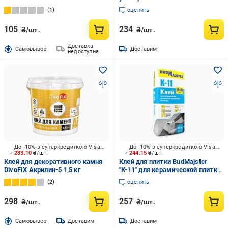
1
оценить
105
234
₴/шт.
₴/шт.
Доставка
Cамовывоз
Доставим
недоступна
До -10% з суперкредиткою Visa Вигода
До -10% з суперкредиткою Visa Вигода
283.10
₴/шт.
244.15
₴/шт.
Клей для декоративного камня
Клей для плитки BudMajster
DivoFIX Акрилин-5 1,5 кг
"К-11" для керамической плитки
25 кг
2
оценить
298
257
₴/шт.
₴/шт.
Cамовывоз
Доставим
Доставим