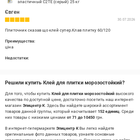
эластичный C2TE (серый) 25 кг
Євген
30.07.2026
Плиточник сказав що клей супер.Клав плитку 60/120
Преимущества:
ціна
Недостатки:
не побачив
Решили купить Клей для плитки морозостойкий?
Для того, чтобы купить
Клей для плитки морозостойкий
высокого
качества по доступной цене, достаточно посетить наш интернет-
магазин
Эпицентр К
. Здесь Вы найдете широкий ассортимент
товаров данной группы, который насчитывает
152 единиц
. Среди
них товары с низкими ценами
от 71 до 10450
грн.
В интернет-гипермаркете
Эпицентр К
Вы легко найдете
оригинальные фото данных товаров, узнаете основные