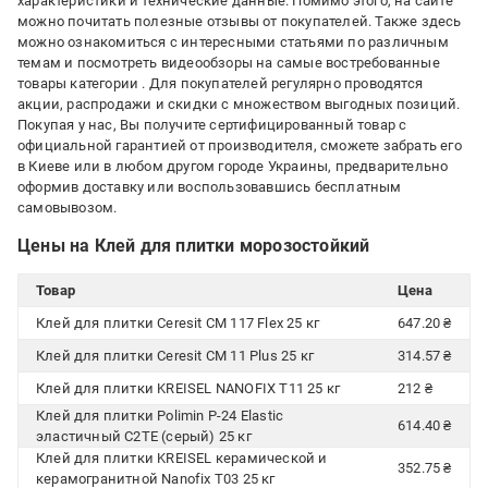
характеристики и технические данные. Помимо этого, на сайте
можно почитать полезные отзывы от покупателей. Также здесь
можно ознакомиться с интересными статьями по различным
темам и посмотреть видеообзоры на самые востребованные
товары категории
. Для покупателей регулярно проводятся
акции, распродажи и скидки с множеством выгодных позиций.
Покупая у нас, Вы получите сертифицированный товар с
официальной гарантией от производителя, сможете забрать его
в Киеве или в любом другом городе Украины, предварительно
оформив доставку или воспользовавшись бесплатным
самовывозом.
Цены на Клей для плитки морозостойкий
Товар
Цена
Клей для плитки Ceresit CM 117 Flex 25 кг
647.20 ₴
Клей для плитки Ceresit CM 11 Plus 25 кг
314.57 ₴
Клей для плитки KREISEL NANOFIX T11 25 кг
212 ₴
Клей для плитки Polimin P-24 Elastic
614.40 ₴
эластичный C2TE (серый) 25 кг
Клей для плитки KREISEL керамической и
352.75 ₴
керамогранитной Nanofix T03 25 кг