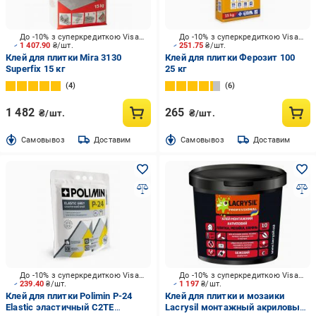
До -10% з суперкредиткою Visa Вигода
До -10% з суперкредиткою Visa Вигода
1 407.90
₴/шт.
251.75
₴/шт.
Клей для плитки Mira 3130
Клей для плитки Ферозит 100
Superfix 15 кг
25 кг
4
6
1 482
265
₴/шт.
₴/шт.
Cамовывоз
Доставим
Cамовывоз
Доставим
До -10% з суперкредиткою Visa Вигода
До -10% з суперкредиткою Visa Вигода
239.40
₴/шт.
1 197
₴/шт.
Клей для плитки Polimin P-24
Клей для плитки и мозаики
Elastic эластичный C2TE
Lacrysil монтажный акриловый