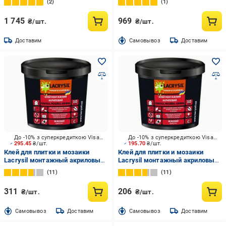
2
1
1 745
969
₴/шт.
₴/шт.
Доставим
Cамовывоз
Доставим
До -10% з суперкредиткою Visa Вигода
До -10% з суперкредиткою Visa Вигода
295.45
₴/шт.
195.70
₴/шт.
Клей для плитки и мозаики
Клей для плитки и мозаики
Lacrysil монтажный акриловый
Lacrysil монтажный акриловый
3 кг
1,5 кг
11
11
311
206
₴/шт.
₴/шт.
Cамовывоз
Доставим
Cамовывоз
Доставим