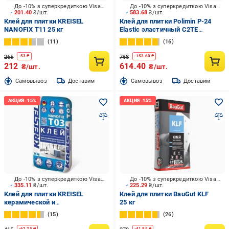
До -10% з суперкредиткою Visa Вигода
До -10% з суперкредиткою Visa Вигода
201.40
₴/шт.
583.68
₴/шт.
Клей для плитки KREISEL
Клей для плитки Polimin P-24
NANOFIX T11 25 кг
Elastic эластичный C2TE
(серый) 25 кг
11
16
265
768
-
53
₴
-
153.60
₴
212
614.40
₴/шт.
₴/шт.
Cамовывоз
Доставим
Cамовывоз
Доставим
До -10% з суперкредиткою Visa Вигода
До -10% з суперкредиткою Visa Вигода
335.11
₴/шт.
225.29
₴/шт.
Клей для плитки KREISEL
Клей для плитки BauGut KLF
керамической и
25 кг
керамогранитной Nanofix T03
15
26
25 кг
-
62.25
₴
-
41.85
₴