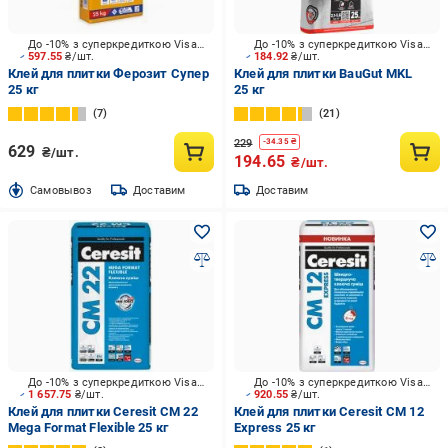
До -10% з суперкредиткою Visa Вигода
До -10% з суперкредиткою Visa Вигода
597.55
₴/шт.
184.92
₴/шт.
Клей для плитки Ферозит Супер
Клей для плитки BauGut MKL
25 кг
25 кг
7
21
229
-
34.35
₴
629
₴/шт.
194.65
₴/шт.
Cамовывоз
Доставим
Доставим
До -10% з суперкредиткою Visa Вигода
До -10% з суперкредиткою Visa Вигода
1 657.75
₴/шт.
920.55
₴/шт.
Клей для плитки Ceresit CM 22
Клей для плитки Ceresit CM 12
Mega Format Flexible 25 кг
Express 25 кг