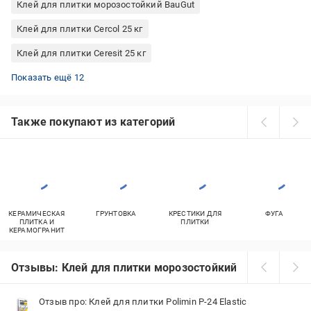
Клей для плитки морозостойкий BauGut
Клей для плитки Cercol 25 кг
Клей для плитки Ceresit 25 кг
Готовый клей для керамической плитки
Клей для плитки морозостойкий Polimin
Клей для плитки BauGut 25 кг
Клей для плитки Ceresit СМ 117
Клей для клинкерной плитки Ceresit
Клей для плитки Ceresit СМ 11
Клей для плитки Ферозит 5 кг
Клей для плитки морозостойкий Lacrysil
Готовый клей для гипсовой плитки
Клей для плитки морозостойкий Ферозит
Клей для плитки Master ® 25 кг
Клей для плитки морозостойкий Master ®
Показать ещё 12
Также покупают из категорий
КЕРАМИЧЕСКАЯ
ГРУНТОВКА
КРЕСТИКИ ДЛЯ
ФУГА
ПЛИТКА И
ПЛИТКИ
КЕРАМОГРАНИТ
Отзывы: Клей для плитки морозостойкий
Отзыв про: Клей для плитки Polimin P-24 Elastic