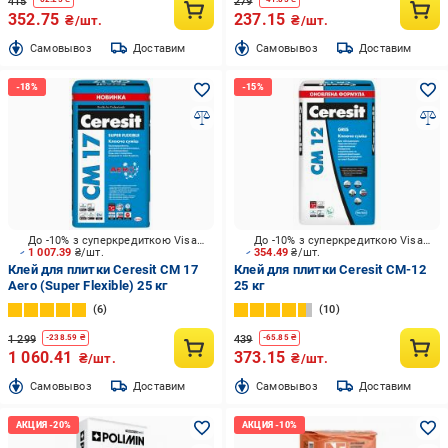
415
279
352.75
237.15
₴/шт.
₴/шт.
Cамовывоз
Доставим
Cамовывоз
Доставим
До -10% з суперкредиткою Visa Вигода
До -10% з суперкредиткою Visa Вигода
1 007.39
₴/шт.
354.49
₴/шт.
Клей для плитки Ceresit CM 17
Клей для плитки Ceresit CM-12
Aero (Super Flexible) 25 кг
25 кг
6
10
1 299
439
-
238.59
₴
-
65.85
₴
1 060.41
373.15
₴/шт.
₴/шт.
Cамовывоз
Доставим
Cамовывоз
Доставим