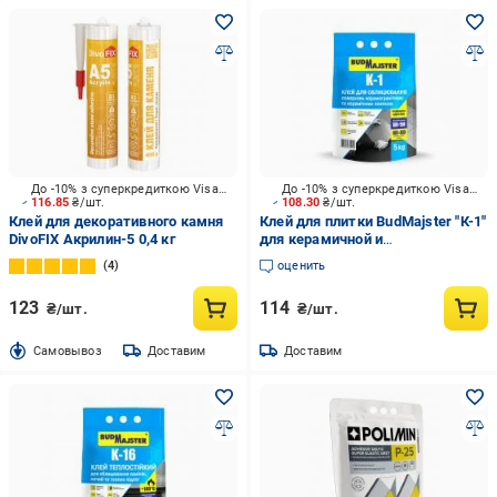
До -10% з суперкредиткою Visa Вигода
До -10% з суперкредиткою Visa Вигода
116.85
₴/шт.
108.30
₴/шт.
Клей для декоративного камня
Клей для плитки BudMajster "К-1"
DivoFIX Акрилин-5 0,4 кг
для керамичной и
керамогранитной плитки 5 кг
4
оценить
123
114
₴/шт.
₴/шт.
Cамовывоз
Доставим
Доставим