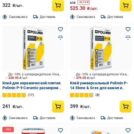
618
-
92.70
₴
322
₴/шт.
525.30
₴/шт.
Cамовывоз
Доставим
Cамовывоз
Доставим
До -10% з суперкредиткою Visa Вигода
До -10% з суперкредиткою Visa Вигода
228.95
₴/шт.
379.05
₴/шт.
Клей для керамической плитки
Клей универсальный Polimin P-
Polimin P-9 Ceramic размером
14 Stone & Gres для камня и
400х400 мм 25 кг
керамогранитной плитки
17
8
размером 800х800 мм 25 кг
241
399
₴/шт.
₴/шт.
Cамовывоз
Доставим
Cамовывоз
Доставим