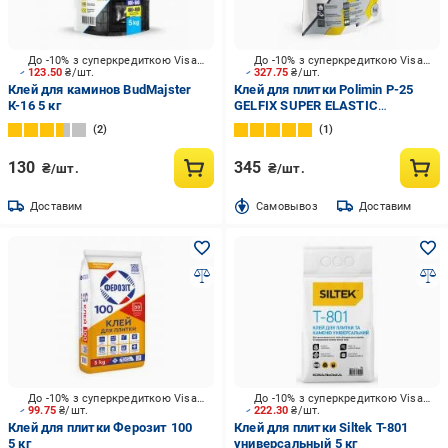
До -10% з суперкредиткою Visa Вигода
До -10% з суперкредиткою Visa Вигода
123.50
₴/шт.
327.75
₴/шт.
Клей для каминов BudMajster
Клей для плитки Polimin P-25
К-16 5 кг
GELFIX SUPER ELASTIC
высокоэластичный гелевый
2
1
C2TES1 5 кг
130
345
₴/шт.
₴/шт.
Доставим
Cамовывоз
Доставим
До -10% з суперкредиткою Visa Вигода
До -10% з суперкредиткою Visa Вигода
99.75
₴/шт.
222.30
₴/шт.
Клей для плитки Ферозит 100
Клей для плитки Siltek T-801
5 кг
универсальный 5 кг