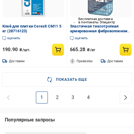
Бесплатная доставка
в почтоматы Эпицентр
Клей для плитки Ceresit CM11 5
Эластичная тиксотропная
кг (28716123)
армированная фиброволокном
клеевая смесь ТМ Полипласт
оценить
оценить
ПП-019 FLEX 25 кг
190.90
665.28
₴/шт.
₴/кг
Доставим
Привезём
Доставим
ПОКАЗАТЬ ЕЩЕ
1
2
3
4
Популярные запросы