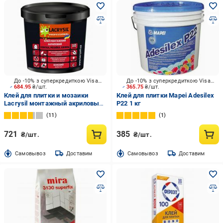
До -10% з суперкредиткою Visa Вигода
До -10% з суперкредиткою Visa Вигода
684.95
₴/шт.
365.75
₴/шт.
Клей для плитки и мозаики
Клей для плитки Mapei Adesilex
Lacrysil монтажный акриловый
P22 1 кг
8 кг
11
1
721
385
₴/шт.
₴/шт.
Cамовывоз
Доставим
Cамовывоз
Доставим