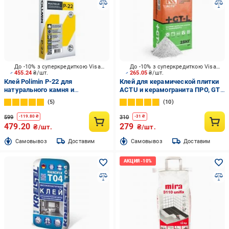
До -10% з суперкредиткою Visa Вигода
До -10% з суперкредиткою Visa Вигода
455.24
₴/шт.
265.05
₴/шт.
Клей Polimin P-22 для
Клей для керамической плитки
натурального камня и
ACTU и керамогранита ПРО, GT-
керамогранитной плитки
L, 25 кг
5
10
размером ≤1000х1000 мм 25 кг
599
310
-
119.80
₴
-
31
₴
479.20
279
₴/шт.
₴/шт.
Cамовывоз
Доставим
Cамовывоз
Доставим