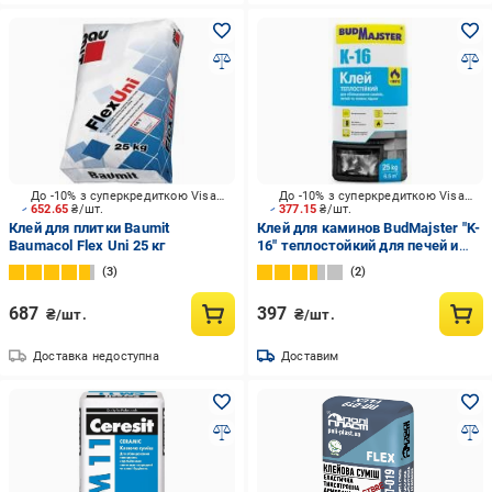
До -10% з суперкредиткою Visa Вигода
До -10% з суперкредиткою Visa Вигода
652.65
₴/шт.
377.15
₴/шт.
Клей для плитки Baumit
Клей для каминов BudMajster "K-
Baumacol Flex Uni 25 кг
16" теплостойкий для печей и
теплых полов 25 кг
3
2
687
397
₴/шт.
₴/шт.
Доставка недоступна
Доставим