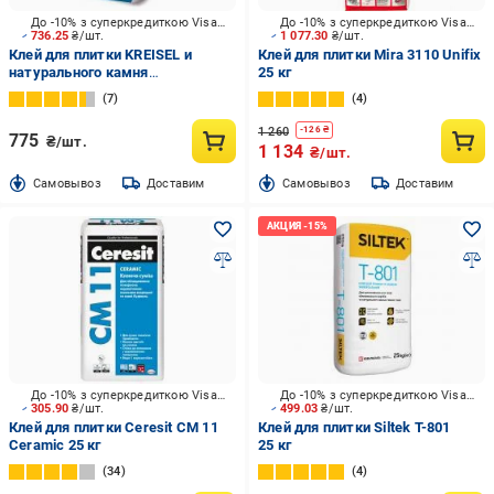
До -10% з суперкредиткою Visa Вигода
До -10% з суперкредиткою Visa Вигода
736.25
₴/шт.
1 077.30
₴/шт.
Клей для плитки KREISEL и
Клей для плитки Mira 3110 Unifix
натурального камня
25 кг
высокоэластичный NANOFIX
7
4
T04 25 кг
1 260
-
126
₴
775
₴/шт.
1 134
₴/шт.
Cамовывоз
Доставим
Cамовывоз
Доставим
До -10% з суперкредиткою Visa Вигода
До -10% з суперкредиткою Visa Вигода
305.90
₴/шт.
499.03
₴/шт.
Клей для плитки Ceresit CM 11
Клей для плитки Siltek Т-801
Ceramic 25 кг
25 кг
34
4