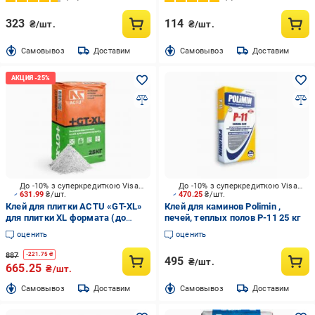
323
114
₴/шт.
₴/шт.
Cамовывоз
Доставим
Cамовывоз
Доставим
До -10% з суперкредиткою Visa Вигода
До -10% з суперкредиткою Visa Вигода
631.99
₴/шт.
470.25
₴/шт.
Клей для плитки ACTU «GT-XL»
Клей для каминов Polimin ,
для плитки XL формата (до
печей, теплых полов P-11 25 кг
180x180 см), Эластичный 25 кг
оценить
оценить
887
-
221.75
₴
495
₴/шт.
665.25
₴/шт.
Cамовывоз
Доставим
Cамовывоз
Доставим