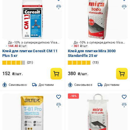
До -10% з суперкредиткою Visa Вигода
До -10% з суперкредиткою Visa Вигода
144.40
₴/шт.
361
₴/шт.
Клей для плитки Ceresit CM 11
Клей для плитки Mira 3000
Plus 5 кг
Standardfix 25 кг
21
13
152
380
₴/шт.
₴/шт.
Cамовывоз
Доставим
Cамовывоз
Доставим