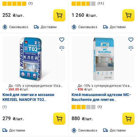
(серый) 5 кг
15 кг
1
11
252
1 260
₴/шт.
₴/шт.
Cамовывоз
Доставим
Cамовывоз
Доставим
До -10% з суперкредиткою Visa Вигода
До -10% з суперкредиткою Visa Вигода
265.05
₴/шт.
836
₴/шт.
Клей для плитки и мозаики
Клей повышенной адгезии MC-
KREISEL NANOFIX T02
Bauchemie для плитки
Морозостойкий 25 кг
високоеластичний М7 ExtraFlex
1
1
25 кг
279
880
₴/шт.
₴/шт.
Доставим
Cамовывоз
Доставим