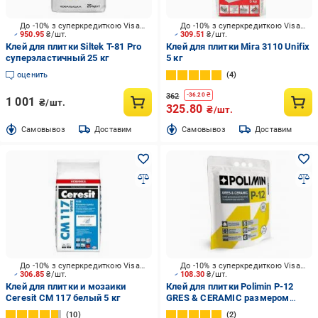
До -10% з суперкредиткою Visa Вигода
До -10% з суперкредиткою Visa Вигода
950.95
₴/шт.
309.51
₴/шт.
Клей для плитки Siltek T-81 Pro
Клей для плитки Mira 3110 Unifix
суперэластичный 25 кг
5 кг
оценить
4
362
-
36.20
₴
1 001
₴/шт.
325.80
₴/шт.
Cамовывоз
Доставим
Cамовывоз
Доставим
До -10% з суперкредиткою Visa Вигода
До -10% з суперкредиткою Visa Вигода
306.85
₴/шт.
108.30
₴/шт.
Клей для плитки и мозаики
Клей для плитки Polimin P-12
Ceresit CM 117 белый 5 кг
GRES & CERAMIC размером
600х600 мм 5 кг
10
2