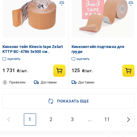
Кинезио тейп Kinesio tape Zelart
Кинезиотейп подтяжка для
KTTP BC-4786 5х500 см
груди
Бежевый (DR004194)
оценить
оценить
1 731
125
₴/шт.
₴/шт.
Привезём
Доставим
Доставим
ПОКАЗАТЬ ЕЩЕ
1
2
3
...
11