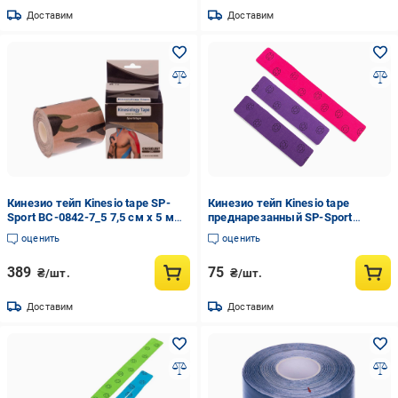
Доставим
Доставим
Кинезио тейп Kinesio tape SP-
Кинезио тейп Kinesio tape
Sport BC-0842-7_5 7,5 см х 5 м
преднарезанный SP-Sport
Beige (186801)
WAIST длина 30 см/20 см
оценить
оценить
(218383)
389
75
₴/шт.
₴/шт.
Доставим
Доставим