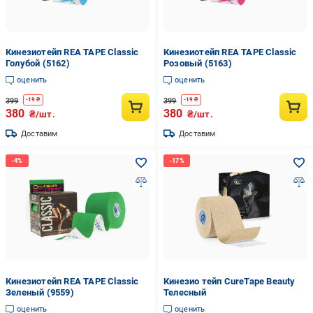
Кинезиотейп REA TAPE Classic
Кинезиотейп REA TAPE Classic
Голубой (5162)
Розовый (5163)
оценить
оценить
399
399
-
19
₴
-
19
₴
380
380
₴/шт.
₴/шт.
Доставим
Доставим
Кинезиотейп REA TAPE Classic
Кинезио тейп CureTape Beauty
Зеленый (9559)
Телесный
оценить
оценить