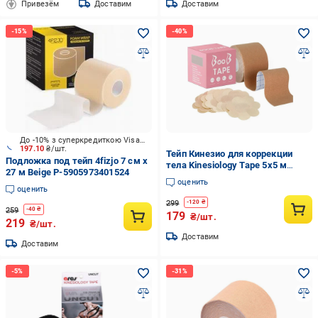
Привезём
Доставим
Доставим
До -10% з суперкредиткою Visa Вигода
197.10
₴/шт.
Тейп Кинезио для коррекции
Подложка под тейп 4fizjo 7 см x
тела Kinesiology Tape 5х5 м
27 м Beige P-5905973401524
(7a269053)
оценить
оценить
299
-
120
₴
259
-
40
₴
179
₴/шт.
219
₴/шт.
Доставим
Доставим