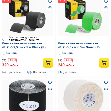
Бесплатная доставка
в почтоматы Эпицентр
Лента кинезиологическая
Лента кинезиологическая
4FIZJO 7,5 см x 5 м Black (P-
4FIZJO 5 см x 5 м Green (P-
5907739318886)
5907739315984)
оценить
оценить
772
592
-
443
₴
-
343
₴
329
249
₴/шт.
₴/шт.
Привезём
Доставим
Доставим