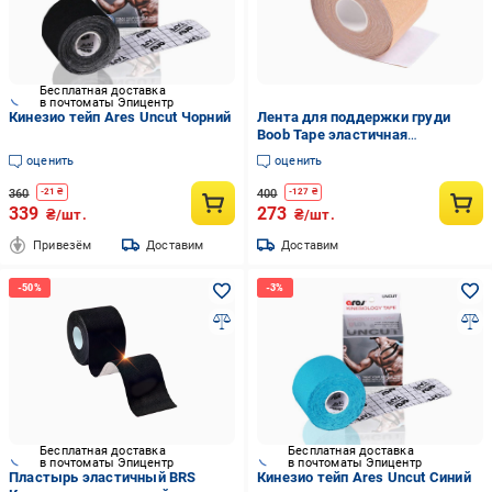
Бесплатная доставка
в почтоматы Эпицентр
Кинезио тейп Ares Uncut Чорний
Лента для поддержки груди
Boob Tape эластичная
самоклеящаяся 5 м/7,5 см
оценить
оценить
Бежевый (BT-ТХТ-7,5)
360
400
-
21
₴
-
127
₴
339
273
₴/шт.
₴/шт.
Привезём
Доставим
Доставим
Бесплатная доставка
Бесплатная доставка
в почтоматы Эпицентр
в почтоматы Эпицентр
Пластырь эластичный BRS
Кинезио тейп Ares Uncut Синий