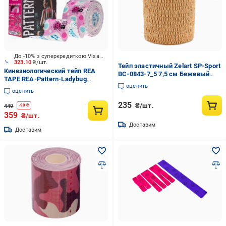
До -10% з суперкредиткою Visa Вигода
323.10
₴/шт.
Тейп эластичный Zelart SP-Sport
Кинезиологический тейп REA
BC-0843-7_5 7,5 см Бежевый
TAPE REA-Pattern-Ladybug
(DR004210)
оценить
разноцветный
оценить
235
₴/шт.
449
-
90
₴
359
₴/шт.
Доставим
Доставим