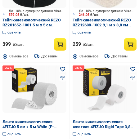
До -10% з суперкредиткою Visa Вигода
До -10% з суперкредиткою Visa Вигода
379.05
₴/шт.
246.05
₴/шт.
Тейп кинезиологический REZO
Тейп кинезиологический REZO
RZ201652-1001 5 м х 5 см
RZ212688-1002 9,1 м х 3,8 см
чорный
бежевый
оценить
оценить
399
259
₴/шт.
₴/шт.
Cамовывоз
Доставим
Cамовывоз
Доставим
Лента кинезиологическая
Лента кинезиологическая
4FIZJO 5 см x 5 м White (P-
жесткая 4FIZJO Rigid Tape 3,8
5907739318831)
см x 10 м White (P-
оценить
оценить
5905973400817)