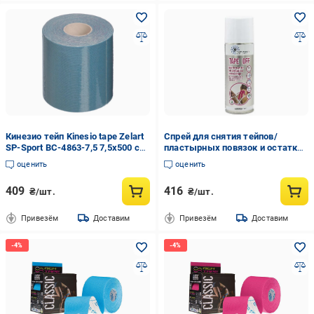
Кинезио тейп Kinesio tape Zelart
Спрей для снятия тейпов/
SP-Sport BC-4863-7,5 7,5х500 см
пластырных повязок и остатков
(DR004204)
клея (AN008356)
оценить
оценить
409
416
₴/шт.
₴/шт.
Привезём
Доставим
Привезём
Доставим