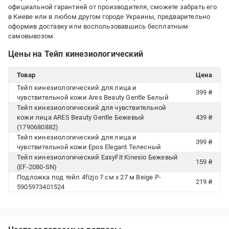
официальной гарантией от производителя, сможете забрать его
в Киеве или в любом другом городе Украины, предварительно
оформив доставку или воспользовавшись бесплатным
самовывозом.
Цены на Тейп кинезиологический
Товар
Цена
Тейп кинезиологический для лица и
399 ₴
чувствительной кожи Ares Beauty Gentle Белый
Тейп кинезиологический для чувствительной
кожи лица ARES Beauty Gentle Бежевый
439 ₴
(1790680882)
Тейп кинезиологический для лица и
399 ₴
чувствительной кожи Epos Elegant Телесный
Тейп кинезиологический EasyFit Kinesio Бежевый
159 ₴
(EF-2080-SN)
Подложка под тейп 4fizjo 7 см x 27 м Beige P-
219 ₴
5905973401524