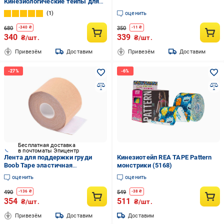
Кинезиологические тейпы для
лица и тела 5 см х 5 м Black
1
оценить
(425841702)
680
350
-
340
₴
-
11
₴
340
339
₴/шт.
₴/шт.
Привезём
Доставим
Привезём
Доставим
Бесплатная доставка
в почтоматы Эпицентр
Лента для поддержки груди
Кинезиотейп REA TAPE Pattern
Boob Tape эластичная
монстрики (5168)
самоклеящаяся 5 м/10 см
оценить
оценить
Бежевый (BT-ТХТ-10)
490
549
-
136
₴
-
38
₴
354
511
₴/шт.
₴/шт.
Привезём
Доставим
Доставим