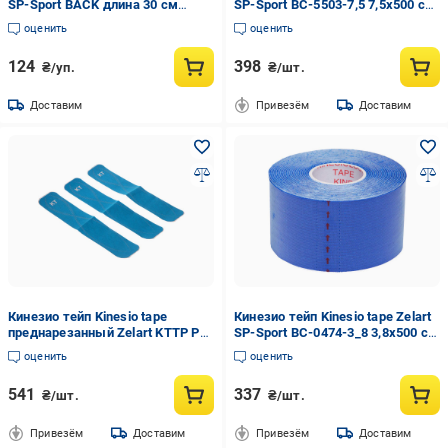
SP-Sport BACK длина 30 см
SP-Sport BC-5503-7,5 7,5х500 см
(DR006233)
(DR004207)
оценить
оценить
124
398
₴/уп.
₴/шт.
Доставим
Привезём
Доставим
Кинезио тейп Kinesio tape
Кинезио тейп Kinesio tape Zelart
преднарезанный Zelart KTTP Pro
SP-Sport BC-0474-3_8 3,8х500 см
PRE-CUT 25 см 3 шт. (DR004208)
(DR004199)
оценить
оценить
541
337
₴/шт.
₴/шт.
Привезём
Доставим
Привезём
Доставим