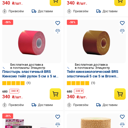
340
340
₴/шт.
₴/шт.
Привезём
Доставим
Привезём
Доставим
Бесплатная доставка
Бесплатная доставка
в почтоматы Эпицентр
в почтоматы Эпицентр
Пластырь эластичный BRS
Тейп кинезиологический BRS
Кинезио тейп рулон 5 см х 5 м
эластичный 5 см 5 м Brown
Red (425841684)
(552498042)
1
1
680
680
-
340
₴
-
340
₴
340
340
₴/шт.
₴/шт.
Привезём
Доставим
Привезём
Доставим