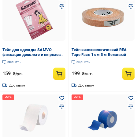
Тейп для одежды SAMVO
Тейп кинезиологический REA
фиксация декольте и вырезов
Tape Face 1 см 5 м Бежевый
50 шт. (R9421)
оценить
оценить
159
199
₴/уп.
₴/шт.
Доставим
Доставим