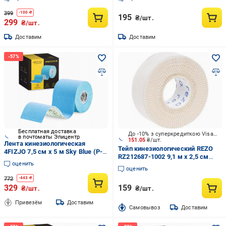
399
-
100
₴
195
₴/шт.
299
₴/шт.
Доставим
Доставим
Бесплатная доставка
До -10% з суперкредиткою Visa Вигода
в почтоматы Эпицентр
151.05
₴/шт.
Лента кинезиологическая
Тейп кинезиологический REZO
4FIZJO 7,5 см x 5 м Sky Blue (P-
RZ212687-1002 9,1 м х 2,5 см
5907739318909)
оценить
бежевый
оценить
772
-
443
₴
329
159
₴/шт.
₴/шт.
Привезём
Доставим
Cамовывоз
Доставим