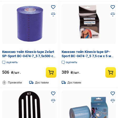
Кинезио тейп Kinesio tape Zelart
Кинезио тейп Kinesio tape SP-
SP-Sport BC-0474-7_5 7,5х500 см
Sport BC-0474-7_5 7,5 см х 5 м
(DR004201)
White (186794)
оценить
оценить
506
389
₴/шт.
₴/шт.
Привезём
Доставим
Доставим