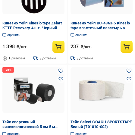
Кинезио тейп Kinesio tape Zelart
Кинезио тейп BC-4863-5 Kinesio
KTTP Recovery 4 шт. Черный
tape эластичный пластырь в
(DR004198)
рулоне 5 см х 5 м (BC-4863-5)
оценить
оценить
1 398
237
₴/шт.
₴/шт.
Привезём
Доставим
Доставим
Тейп спортивный
Тейп Select COACH SPORTSTAPE
кинезиологический 5 см 5 м
Белый (701010-002)
Синий (vibe 2-84)
оценить
оценить