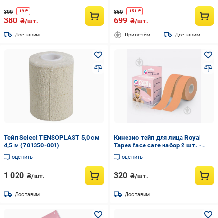
399
850
-
19
₴
-
151
₴
380
699
₴/шт.
₴/шт.
Доставим
Привезём
Доставим
Тейп Select TENSOPLAST 5,0 см
Кинезио тейп для лица Royal
4,5 м (701350-001)
Tapes face care набор 2 шт. -
Телесный
оценить
оценить
1 020
320
₴/шт.
₴/шт.
Доставим
Доставим