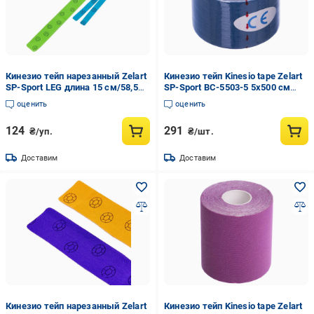
Кинезио тейп нарезанный Zelart
Кинезио тейп Kinesio tape Zelart
SP-Sport LEG длина 15 см/58,5
SP-Sport BC-5503-5 5х500 см
см (DR006234)
(DR004206)
оценить
оценить
124
291
₴/уп.
₴/шт.
Доставим
Доставим
Кинезио тейп нарезанный Zelart
Кинезио тейп Kinesio tape Zelart