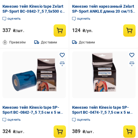
Кинезио тейп Kinesio tape Zelart
Кинезио тейп нарезанный Zelart
SP-Sport BC-0842-7_5 7,5х500 см
SP-Sport ANKLE длина 20 см/15
(DR004202)
см/10 см (DR006232)
оценить
оценить
337
124
₴/шт.
₴/уп.
Привезём
Доставим
Доставим
Кинезио тейп Kinesio tape SP-
Кинезио тейп Kinesio tape SP-
Sport BC-0842-7_5 7,5 см х 5 м
Sport BC-0474-7_5 7,5 см х 5 м
Камуфляжно-синий (186799)
Biege (186794)
оценить
оценить
324
389
₴/шт.
₴/шт.