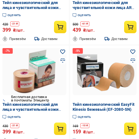
Тейп кинезиологический для
Тейп кинезиологический для
лица и чувствительной кожи
чувствительной кожи лица ARES
Ares Beauty Gentle Белый
Beauty Gentle Бежевый
оценить
оценить
(1790680882)
420
500
-
21
₴
-
61
₴
399
439
₴/шт.
₴/шт.
Привезём
Доставим
Привезём
Доставим
Бесплатная доставка
в почтоматы Эпицентр
Тейп кинезиологический для
Тейп кинезиологический EasyFit
лица и чувствительной кожи
Kinesio Бежевый (EF-2080-SN)
Epos Elegant Телесный
оценить
оценить
430
169
-
31
₴
-
10
₴
399
159
₴/шт.
₴/шт.