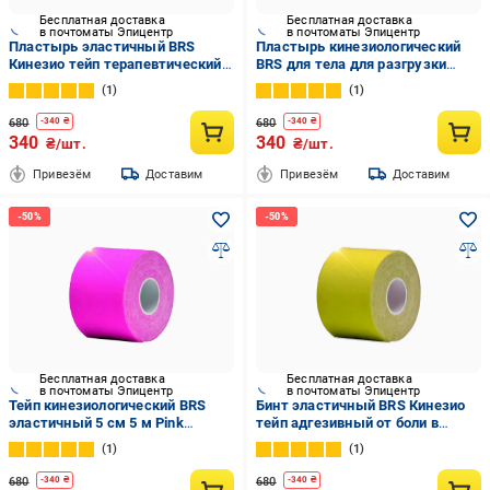
Бесплатная доставка
Бесплатная доставка
в почтоматы Эпицентр
в почтоматы Эпицентр
Пластырь эластичный BRS
Пластырь кинезиологический
Кинезио тейп терапевтический 5
BRS для тела для разгрузки
см х 5 м White (425841693)
мышц 5 см 5 м Blue (425841711)
1
1
680
680
-
340
₴
-
340
₴
340
340
₴/шт.
₴/шт.
Привезём
Доставим
Привезём
Доставим
Бесплатная доставка
Бесплатная доставка
в почтоматы Эпицентр
в почтоматы Эпицентр
Тейп кинезиологический BRS
Бинт эластичный BRS Кинезио
эластичный 5 см 5 м Pink
тейп адгезивный от боли в
(552498039)
мышцах и суставах 5 см х 5 м
1
1
Yellow (425841681)
680
680
-
340
₴
-
340
₴