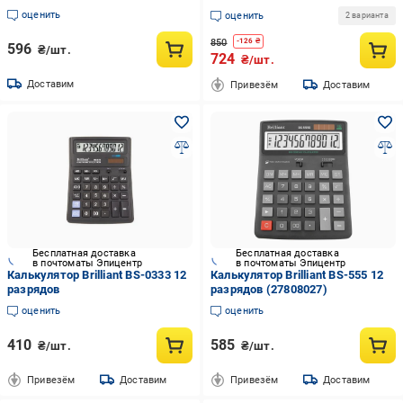
оценить
оценить
2 варианта
850
-
126
₴
596
₴/шт.
724
₴/шт.
Доставим
Привезём
Доставим
Бесплатная доставка
Бесплатная доставка
в почтоматы Эпицентр
в почтоматы Эпицентр
Калькулятор Brilliant BS-0333 12
Калькулятор Brilliant BS-555 12
разрядов
разрядов (27808027)
оценить
оценить
410
585
₴/шт.
₴/шт.
Привезём
Доставим
Привезём
Доставим