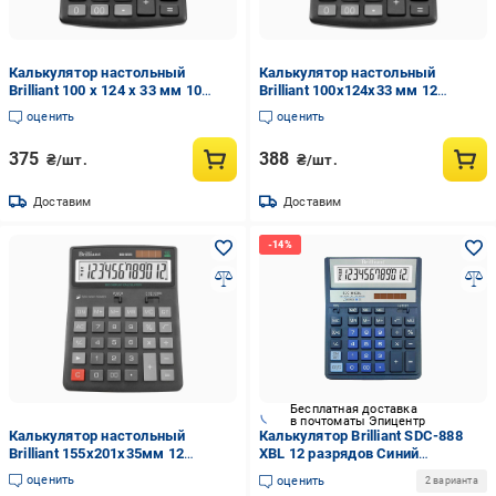
Калькулятор настольный
Калькулятор настольный
Brilliant 100 х 124 х 33 мм 10
Brilliant 100х124х33 мм 12
разрядный пластик Черный (BS
разрядный пластик Черный (BS
оценить
оценить
210)
212)
375
388
₴/шт.
₴/шт.
Доставим
Доставим
Бесплатная доставка
в почтоматы Эпицентр
Калькулятор настольный
Калькулятор Brilliant SDC-888
Brilliant 155х201х35мм 12
ХBL 12 разрядов Синий
разрядный пластик Черный (BS
(24167094)
оценить
оценить
2 варианта
555)