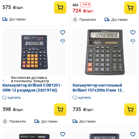
850
-
126
₴
575
₴/шт.
724
₴/шт.
Доставим
Привезём
Доставим
Бесплатная доставка
в почтоматы Эпицентр
Калькулятор Brilliant CDB1201-
Калькулятор настольный
ORN 12 разрядов (28219742)
Brilliant 157х200х31мм 12
разрядный пластик Черный (BS
оценить
оценить
777M)
398
735
₴/шт.
₴/шт.
Привезём
Доставим
Доставим