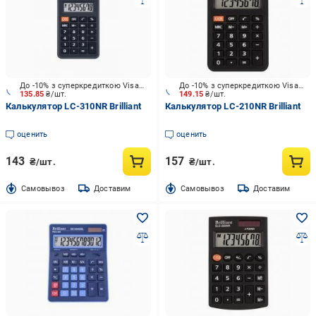
До -10% з суперкредиткою Visa Вигода
До -10% з суперкредиткою Visa Вигода
135.85
₴/шт.
149.15
₴/шт.
Калькулятор LC-310NR Brilliant
Калькулятор LC-210NR Brilliant
оценить
оценить
143
157
₴/шт.
₴/шт.
Cамовывоз
Доставим
Cамовывоз
Доставим