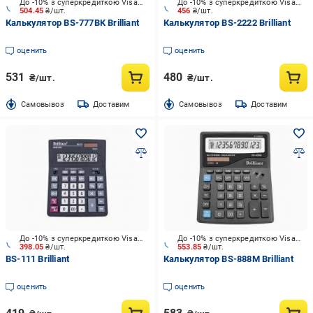
До -10% з суперкредиткою Visa Вигода
До -10% з суперкредиткою Visa Вигода
504.45
₴/шт.
456
₴/шт.
Калькулятор BS-777BK Brilliant
Калькулятор BS-2222 Brilliant
оценить
оценить
531
480
₴/шт.
₴/шт.
Cамовывоз
Доставим
Cамовывоз
Доставим
До -10% з суперкредиткою Visa Вигода
До -10% з суперкредиткою Visa Вигода
398.05
₴/шт.
553.85
₴/шт.
BS-111 Brilliant
Калькулятор BS-888M Brilliant
оценить
оценить