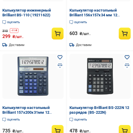
Калькулятор инженерный
Калькулятор настольный
Brilliant BS-110 (19211622)
Brilliant 156х157х34 мм 12
разрядный пластик Черный (BS
оценить
оценить
320)
310
-
11
₴
603
₴/шт.
299
₴/шт.
Доставим
Доставим
Калькулятор настольный
Калькулятор Brilliant BS-222N 12
Brilliant 157x200x31мм 12
разрядов (BS-222N)
разрядный пластик Синий (BS
оценить
оценить
777ВL)
735
478
₴/шт.
₴/шт.