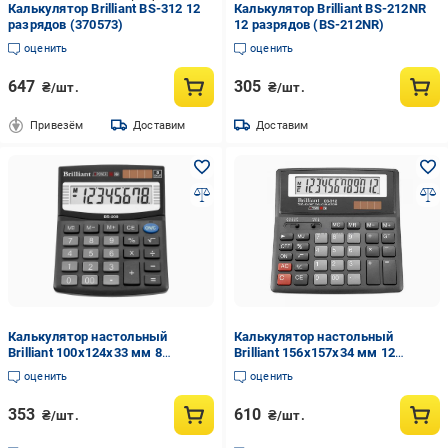
Калькулятор Brilliant BS-312 12
Калькулятор Brilliant BS-212NR
разрядов (370573)
12 разрядов (BS-212NR)
оценить
оценить
647
305
₴/шт.
₴/шт.
Привезём
Доставим
Доставим
Калькулятор настольный
Калькулятор настольный
Brilliant 100х124х33 мм 8
Brilliant 156x157x34 мм 12
разрядный пластик Черный (BS
разрядный пластик Черный (BS
оценить
оценить
208)
312)
353
610
₴/шт.
₴/шт.