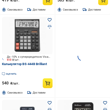
419
583
₴/шт.
₴/шт.
Cамовывоз
Доставим
Cамовывоз
Доставим
До -10% з суперкредиткою Visa Вигода
513
₴/шт.
Калькулятор BS-444B Brilliant
оценить
540
₴/шт.
Cамовывоз
Доставим