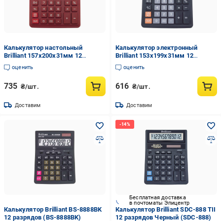
Калькулятор настольный
Калькулятор электронный
Brilliant 157x200x31мм 12
Brilliant 153x199x31мм 12
разрядный пластик Красный
разрядный пластик Черный (BS
оценить
оценить
(BS 777RD)
0444)
735
616
₴/шт.
₴/шт.
Доставим
Доставим
Бесплатная доставка
в почтоматы Эпицентр
Калькулятор Brilliant BS-8888BK
Калькулятор Brilliant SDC-888 TII
12 разрядов (BS-8888BK)
12 разрядов Черный (SDC-888)