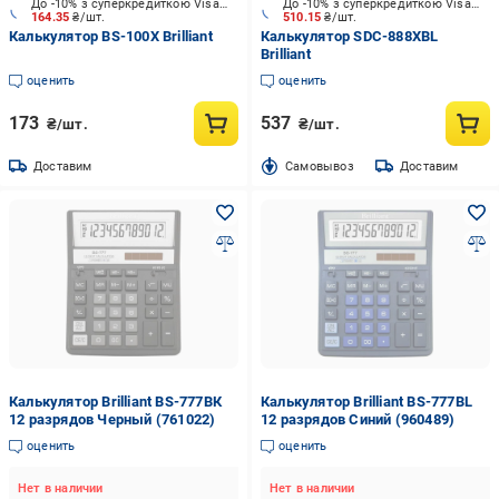
До -10% з суперкредиткою Visa Вигода
До -10% з суперкредиткою Visa Вигода
164.35
₴/шт.
510.15
₴/шт.
Калькулятор BS-100X Brilliant
Калькулятор SDC-888XBL
Brilliant
оценить
оценить
173
537
₴/шт.
₴/шт.
Доставим
Cамовывоз
Доставим
Калькулятор Brilliant BS-777ВК
Калькулятор Brilliant BS-777ВL
12 разрядов Черный (761022)
12 разрядов Синий (960489)
оценить
оценить
Нет в наличии
Нет в наличии