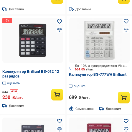
Доставим
Доставим
До -10% з суперкредиткою Visa Вигода
664.05
₴/шт.
Калькулятор Brilliant BS-012 12
Калькулятор BS-777WH Brilliant
разрядов
оценить
оценить
243
-
13
₴
230
699
₴/шт.
₴/шт.
Доставим
Cамовывоз
Доставим