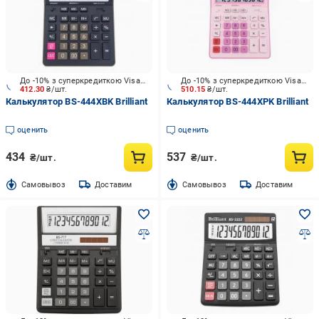
До -10% з суперкредиткою Visa Вигода
До -10% з суперкредиткою Visa Вигода
412.30
₴/шт.
510.15
₴/шт.
Калькулятор BS-444XBK Brilliant
Калькулятор BS-444XPK Brilliant
оценить
оценить
434
537
₴/шт.
₴/шт.
Cамовывоз
Доставим
Cамовывоз
Доставим