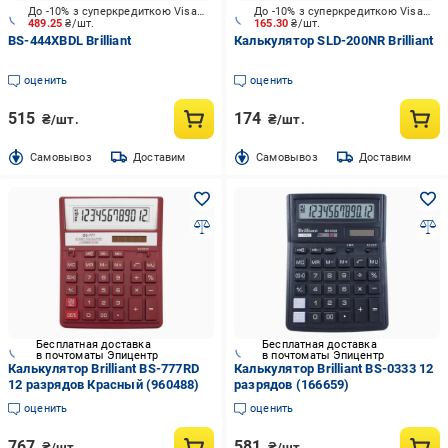
До -10% з суперкредиткою Visa Вигода
До -10% з суперкредиткою Visa Вигода
489.25
₴/шт.
165.30
₴/шт.
BS-444XBDL Brilliant
Калькулятор SLD-200NR Brilliant
оценить
оценить
515
174
₴/шт.
₴/шт.
Cамовывоз
Доставим
Cамовывоз
Доставим
Бесплатная доставка
Бесплатная доставка
в почтоматы Эпицентр
в почтоматы Эпицентр
Калькулятор Brilliant BS-777RD
Калькулятор Brilliant BS-0333 12
12 разрядов Красный (960488)
разрядов (166659)
оценить
оценить
767
581
₴/шт.
₴/шт.