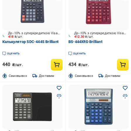
До -10% з суперкредиткою Visa Вигода
До -10% з суперкредиткою Visa Вигода
418
₴/шт.
412.30
₴/шт.
Калькулятор SDC-444S Brilliant
BS-444XRD Brilliant
оценить
оценить
440
434
₴/шт.
₴/шт.
Cамовывоз
Доставим
Cамовывоз
Доставим