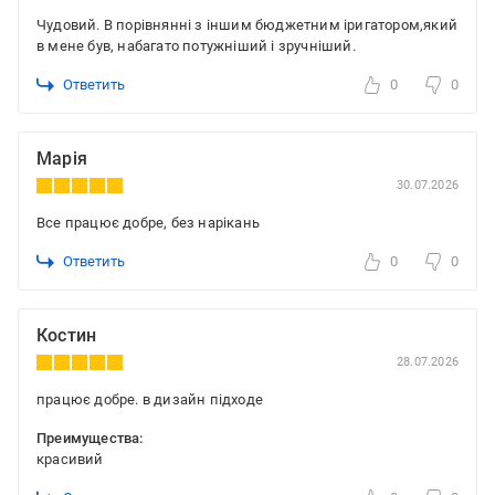
Чудовий. В порівнянні з іншим бюджетним іригатором,який
в мене був, набагато потужніший і зручніший.
Ответить
0
0
Марія
30.07.2026
Все працює добре, без нарікань
Ответить
0
0
Костин
28.07.2026
працює добре. в дизайн підходе
Преимущества:
красивий