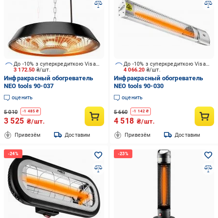
До -10% з суперкредиткою Visa Вигода
До -10% з суперкредиткою Visa Вигода
3 172.50
₴/шт.
4 066.20
₴/шт.
Инфракрасный обогреватель
Инфракрасный обогреватель
NEO tools 90-037
NEO tools 90-030
оценить
оценить
5 010
5 660
-
1 485
₴
-
1 142
₴
3 525
4 518
₴/шт.
₴/шт.
Привезём
Доставим
Привезём
Доставим