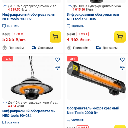
До -10% з суперкредиткою Visa Вигода
До -10% з суперкредиткою Visa Вигода
4 819.50
₴/шт.
4 015.80
₴/шт.
Инфракрасный обогреватель
Инфракрасный обогреватель
NEO tools 90-032
NEO tools 90-035
оценить
оценить
7 070
5 870
-
1 715
₴
-
1 408
₴
5 355
4 462
₴/шт.
₴/шт.
Привезём
Доставим
Привезём
Доставим
До -10% з суперкредиткою Visa Вигода
4 464
₴/шт.
Обогреватель инфракрасный
Инфракрасный обогреватель
Neo Tools 2000 Вт
NEO tools 90-034
оценить
оценить
-
1 402
₴