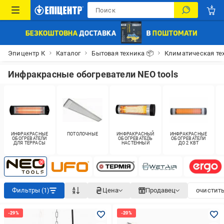
Эпицентр К
Каталог
Бытовая техника 📦
Климатическая те
Инфракрасные обогреватели NEO tools
ИНФРАКРАСНЫЕ
ПОТОЛОЧНЫЕ
ИНФРАКРАСНЫЙ
ИНФРАКРАСНЫЕ
ОБОГРЕВАТЕЛИ
ОБОГРЕВАТЕЛЬ
ОБОГРЕВАТЕЛИ
ДЛЯ ТЕРРАСЫ
НАСТЕННЫЙ
ДО 2 КВТ
Фильтры (1)
Цена
Продавец
очистить