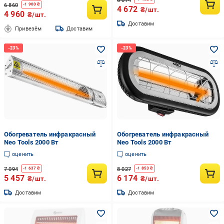
6 074
6 860
-
1 900
₴
4 672
₴/шт.
4 960
₴/шт.
Доставим
Привезём
Доставим
Обогреватель инфракрасный
Обогреватель инфракрасный
Neo Tools 2000 Вт
Neo Tools 2000 Вт
оценить
оценить
7 094
8 027
-
1 637
₴
-
1 853
₴
5 457
6 174
₴/шт.
₴/шт.
Доставим
Доставим