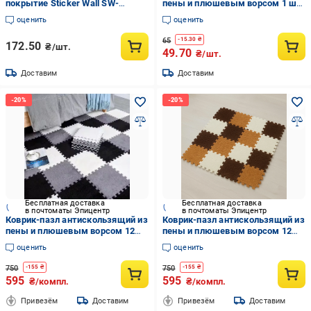
покрытие Sticker Wall SW-
пены и плюшевым ворсом 1 шт.
00001169 600x600x10 мм
30х30 см Camel
оценить
оценить
Черный
65
-
15.30
₴
172.50
₴/шт.
49.70
₴/шт.
Доставим
Доставим
Бесплатная доставка
Бесплатная доставка
в почтоматы Эпицентр
в почтоматы Эпицентр
Коврик-пазл антискользящий из
Коврик-пазл антискользящий из
пены и плюшевым ворсом 12
пены и плюшевым ворсом 12
шт. 30х30 см 4/4/4 шт.
шт. 30х30 см 4/4/4 шт.
оценить
оценить
Black/White/Grey
White/Brown/Camel
750
750
-
155
₴
-
155
₴
595
595
₴/компл.
₴/компл.
Привезём
Доставим
Привезём
Доставим