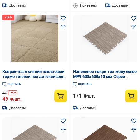
Доставим
Привезём
Доставим
Коврик-пазл мягкий плюшевый
Напольное покрытие модульное
термо теплый пол детский для
МР9 600x600x10 мм Серое
дома в детскую комнату один
дерево (SW-00000209)
оценить
оценить
цвет 30х30 см Бежевый
65
-
16
₴
171
₴/шт.
49
₴/шт.
Доставим
Доставим