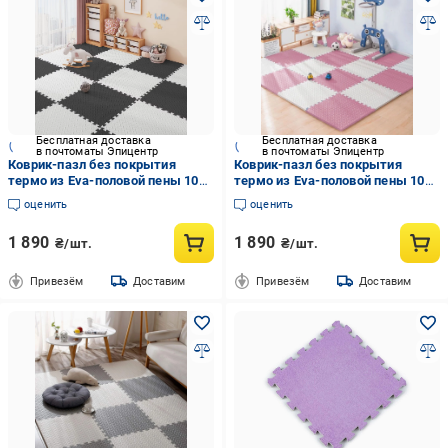
Бесплатная доставка
Бесплатная доставка
в почтоматы Эпицентр
в почтоматы Эпицентр
Коврик-пазл без покрытия
Коврик-пазл без покрытия
термо из Eva-половой пены 10
термо из Eva-половой пены 10
пазлов площадь покрытия 3,6м2
пазлов площадь покрытия 3,6м2
оценить
оценить
толщина 1 см 60х60 см Черный
толщина 1 см 60х60 см Розовый
1 890
1 890
₴/шт.
₴/шт.
Привезём
Доставим
Привезём
Доставим