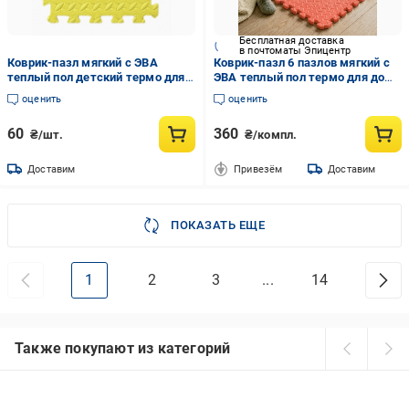
Бесплатная доставка
в почтоматы Эпицентр
Коврик-пазл мягкий с ЭВА
Коврик-пазл 6 пазлов мягкий с
теплый пол детский термо для
ЭВА теплый пол термо для дома
дома в детскую комнату без
в детскую комнату без
оценить
оценить
покрытия 30х30 см Желтый
покрытия 60х90 см Красный
60
360
₴/шт.
₴/компл.
Доставим
Привезём
Доставим
ПОКАЗАТЬ ЕЩЕ
1
2
3
...
14
Также покупают из категорий