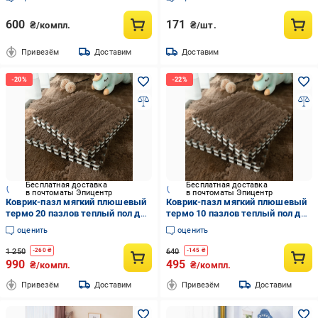
см Темно-синий
600
171
₴/компл.
₴/шт.
Привезём
Доставим
Доставим
Бесплатная доставка
Бесплатная доставка
в почтоматы Эпицентр
в почтоматы Эпицентр
Коврик-пазл мягкий плюшевый
Коврик-пазл мягкий плюшевый
термо 20 пазлов теплый пол для
термо 10 пазлов теплый пол для
дома в детскую комнату
дома в детскую комнату 60х150
оценить
оценить
120х150 см Coffee
см Coffee
1 250
640
-
260
₴
-
145
₴
990
495
₴/компл.
₴/компл.
Привезём
Доставим
Привезём
Доставим