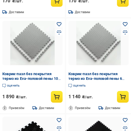
170
170
₴/шт.
₴/шт.
Доставим
Доставим
Коврик-пазл без покрытия
Коврик-пазл без покрытия
термо из Eva-половой пены 10
термо из Eva-половой пены 6
пазлов площадь 3,6м2 толщина
пазлов площадь покрытия 2,16
оценить
оценить
1 см один цвет 60х60 см Серый
м2 один цвет 60х60 см Серый
1 890
1 140
₴/шт.
₴/шт.
Привезём
Доставим
Привезём
Доставим