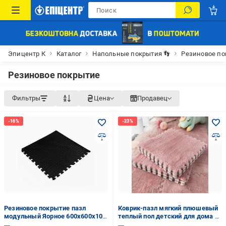
Эпицентр К
Каталог
Напольные покрытия 👣
Резиновое по
Резиновое покрытие
Фильтры
Цена
Продавец
Резиновое покрытие пазл
Коврик-пазл мягкий плюшевый
модульный Яорное 600x600x10
теплый пол детский для дома в
мм (SW-00001169)
детскую комнату один цвет