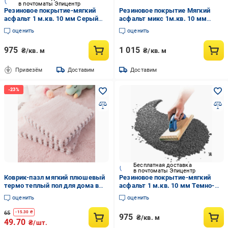
в почтоматы Эпицентр
Резиновое покрытие-мягкий
Резиновое покрытие Мягкий
асфальт 1 м.кв. 10 мм Серый
асфальт микс 1м.кв. 10 мм
(2562228270)
Серый (2562228263)
оценить
оценить
975
1 015
₴/кв. м
₴/кв. м
Привезём
Доставим
Доставим
Бесплатная доставка
в почтоматы Эпицентр
Коврик-пазл мягкий плюшевый
Резиновое покрытие-мягкий
термо теплый пол для дома в
асфальт 1 м.кв. 10 мм Темно-
детскую комнату 30х30 см Pink
серый (2562228271)
оценить
оценить
65
-
15.30
₴
975
₴/кв. м
49.70
₴/шт.