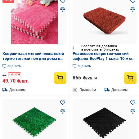
Бесплатная доставка
в почтоматы Эпицентр
Коврик-пазл мягкий плюшевый
Резиновое покрытие-мягкий
термо теплый пол для дома в
асфальт EcoPlay 1 м.кв. 10 мм
детскую комнату 30х30 см
Красный (2562227254)
оценить
оценить
Fucia
65
-
15.30
₴
865
₴/кв. м
49.70
₴/шт.
Доставим
Привезём
Доставим