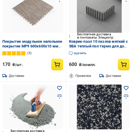
Бесплатная доставка
в почтоматы Эпицентр
Покрытие модульное напольное
Коврик-пазл 10 пазлов мягкий с
покрытие МР9 600x600x10 мм
ЭВА теплый пол термо для дома
Серое дерево (SW-00000209)
и в детскую комнату без
1
оценить
покрытия 60х150 см Серый
170
600
₴/шт.
₴/компл.
Доставим
Привезём
Доставим
Бесплатная доставка