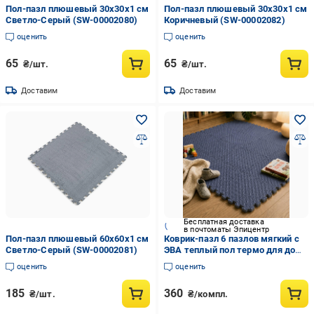
Пол-пазл плюшевый 30х30х1 см
Пол-пазл плюшевый 30х30х1 см
Светло-Серый (SW-00002080)
Коричневый (SW-00002082)
оценить
оценить
65
65
₴/шт.
₴/шт.
Доставим
Доставим
Бесплатная доставка
в почтоматы Эпицентр
Пол-пазл плюшевый 60х60х1 см
Коврик-пазл 6 пазлов мягкий с
Светло-Серый (SW-00002081)
ЭВА теплый пол термо для дома
в детскую комнату без
оценить
оценить
покрытия 60х90 см Темно-синий
185
360
₴/шт.
₴/компл.