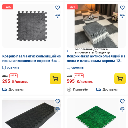
Бесплатная доставка
в почтоматы Эпицентр
Коврик-пазл антискользящий из
Коврик-пазл антискользящий из
пены и плюшевым ворсом 6 шт.
пены и плюшевым ворсом 12
30х30 см Grey
шт. 30х30 см 6/6 шт. Grey/White
оценить
оценить
380
750
-
85
₴
-
155
₴
295
595
₴/компл.
₴/компл.
Доставим
Привезём
Доставим