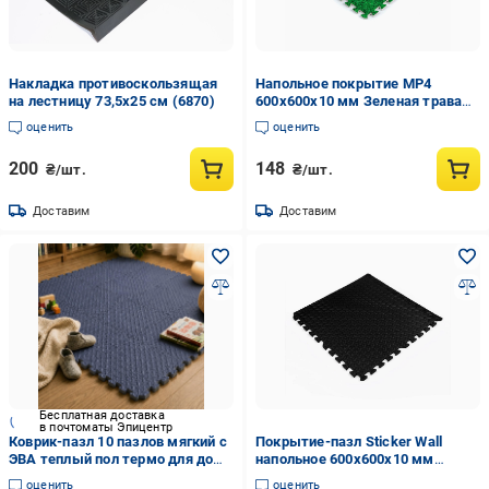
Накладка противоскользящая
Напольное покрытие МР4
на лестницу 73,5x25 см (6870)
600x600x10 мм Зеленая трава
(SW-00000153)
оценить
оценить
200
148
₴/шт.
₴/шт.
Доставим
Доставим
Бесплатная доставка
в почтоматы Эпицентр
Коврик-пазл 10 пазлов мягкий с
Покрытие-пазл Sticker Wall
ЭВА теплый пол термо для дома
напольное 600x600x10 мм
в детский без покрытия 60х150
Черный (МР15 3DPanda-1169)
оценить
оценить