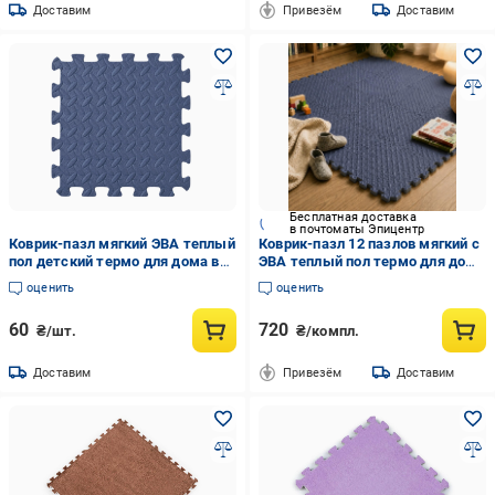
Доставим
Привезём
Доставим
Бесплатная доставка
в почтоматы Эпицентр
Коврик-пазл мягкий ЭВА теплый
Коврик-пазл 12 пазлов мягкий с
пол детский термо для дома в
ЭВА теплый пол термо для дома
детскую комнату без покрытия
в детский без покрытия 90х120
оценить
оценить
30х30 см Темно-синий
см Темно-синий
60
720
₴/шт.
₴/компл.
Доставим
Привезём
Доставим