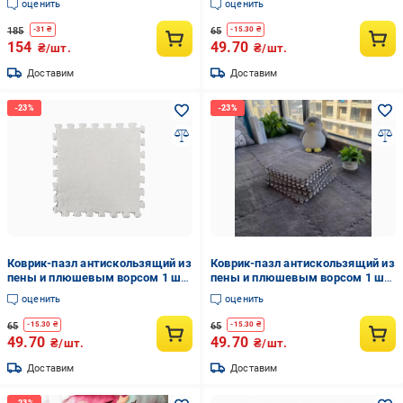
оценить
оценить
30х30 см Розовый
185
65
-
31
₴
-
15.30
₴
154
49.70
₴/шт.
₴/шт.
Доставим
Доставим
Коврик-пазл антискользящий из
Коврик-пазл антискользящий из
пены и плюшевым ворсом 1 шт.
пены и плюшевым ворсом 1 шт.
30х30 см White
30х30 см Grey
оценить
оценить
65
65
-
15.30
₴
-
15.30
₴
49.70
49.70
₴/шт.
₴/шт.
Доставим
Доставим