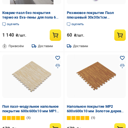
Коврик-пазл без покрытия
Резиновое покрытие Пазл
термо из Eva-пены для пола 6
плюшевый 30х30х1см
пазлов площадь покрытия 2,16
Фиолетовый (SW-00002086)
оценить
оценить
м2 толщина 1 см 60х60 см
Серый
1 140
60
₴/шт.
₴/шт.
Привезём
Доставим
Доставим
Пол пазл-модульное напольное
Напольное покрытие МР2
покрытие 600x600x10 мм МР14
600x600x10 мм Золотое дерево
(SW-00000648)
(SW-00000022)
1
1