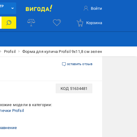
ТР
Войти
Корзина
Profsil
Форма для кулича Profsil 9х11,8 см зеленая
оставить отзыв
КОД
51634481
хожие модели в категории:
ечки Profsil
равнение