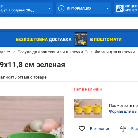
ЕВ
ЭПИЦЕН
ИНФОРМАЦИЯ
в, ул. Полярная, 20-Д
БИЗНЕС
уда 🍴
Посуда для запекания и выпечки 🍞
Формы для выпечки
 9х11,8 см зеленая
аписать отзыв о товаре
Нет в наличии
Посмотреть по
Формы для вып
В желания
В с