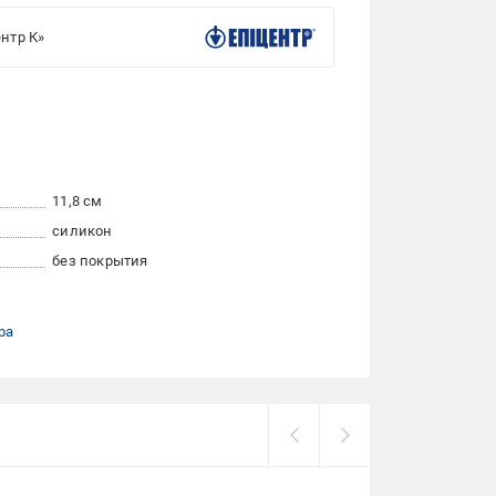
нтр К»
11,8 см
силикон
без покрытия
ра