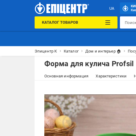
КИ
UA
Кие
КАТАЛОГ ТОВАРОВ
Эпицентр К
Каталог
Дом и интерьер 🏠
Пос
Форма для кулича Profsil
Основная информация
Характеристики
Н