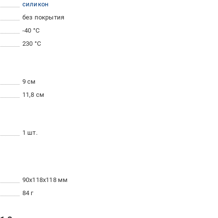
силикон
без покрытия
-40 °C
230 °С
9 см
11,8 см
1 шт.
90x118x118 мм
84 г