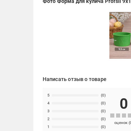
Фото Форма для кулича Profsil 9х1
Написать отзыв о товаре
5
(0)
0
4
(0)
3
(0)
2
(0)
оценок
(
1
(0)