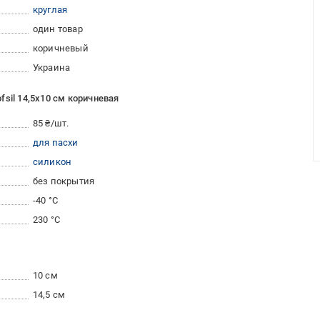
круглая
один товар
коричневый
Украина
sil 14,5х10 см коричневая
85 ₴/шт.
для пасхи
силикон
без покрытия
-40 °C
230 °С
10 см
14,5 см