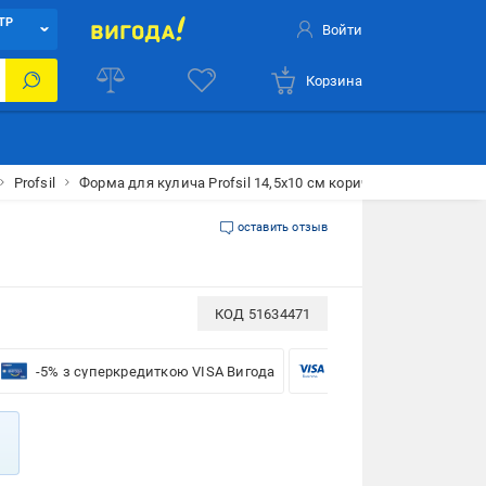
ТР
Войти
Корзина
Profsil
Форма для кулича Profsil 14,5х10 см коричневая
оставить отзыв
КОД
51634471
-5% з суперкредиткою VISA Вигода
-5% для бізнесу з VISA