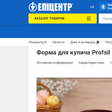
КИ
UA
Кие
КАТАЛОГ ТОВАРОВ
Эпицентр К
Каталог
Дом и интерьер 🏠
Пос
Форма для кулича Profsil
Основная информация
Характеристики
Н