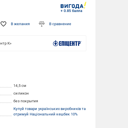
+ 0.85 балла
В желания
В сравнение
нтр К»
14,5 см
силикон
без покрытия
Купуй товари українських виробників та
отримуй Національний кешбек 10%