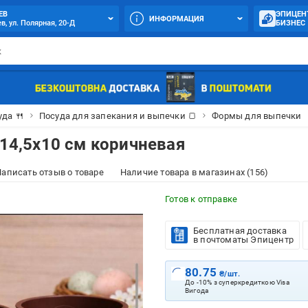
ЕВ
ЭПИЦЕН
ИНФОРМАЦИЯ
в, ул. Полярная, 20-Д
БИЗНЕС
уда 🍴
Посуда для запекания и выпечки 🍞
Формы для выпечки
 14,5х10 см коричневая
аписать отзыв о товаре
Наличие товара в магазинах (156)
Готов к отправке
Бесплатная доставка
в почтоматы Эпицентр
80.75
₴/шт.
До -10% з суперкредиткою Visa
Вигода