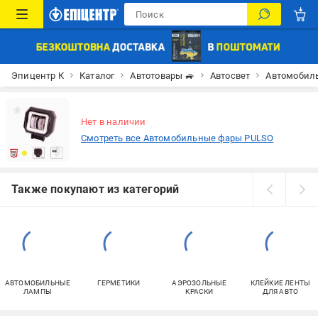
Эпицентр К
Каталог
Автотовары 🚙
Автосвет
Автомобил
Нет в наличии
Смотреть все Автомобильные фары PULSO
Также покупают из категорий
АВТОМОБИЛЬНЫЕ
ГЕРМЕТИКИ
АЭРОЗОЛЬНЫЕ
КЛЕЙКИЕ ЛЕНТЫ
ЛАМПЫ
КРАСКИ
ДЛЯ АВТО