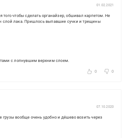
01.02.2021
я того чтобы сделать органайзер, обшивал карпетом. Не
ин слой лака. Пришлось выпавшие сучки и трещины
естами с лопнувшим верхним слоем.
0
0
07.10.2020
е грузы вообще очень удобно и дёшево возить через