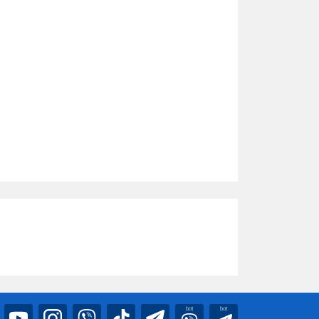
bot
bot