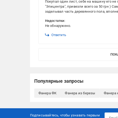
Покупал один лист, себе на машину его не
"Эпицентра", привезли всего за 50 грн ) Са
заделывал часть деревянного пола, вполн
Недостатки:
Не обнаружено.
Ответить
ПОК
Популярные запросы
Фанера ФК
Фанера из березы
Фанера 
Подписывайтесь, чтобы узнавать первым