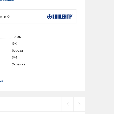
равнение
нтр К»
10 мм
ФК
береза
3/4
Украина
ра