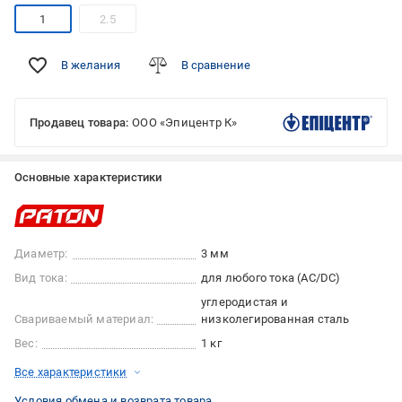
1
2.5
В желания
В сравнение
Продавец товара:
ООО «Эпицентр К»
Основные характеристики
Диаметр:
3 мм
Вид тока:
для любого тока (AC/DC)
углеродистая и
Свариваемый материал:
низколегированная сталь
Вес:
1 кг
Все характеристики
Условия обмена и возврата товара