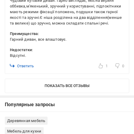
Чудовий кутовий диван. Гарно виглядає, якісна верхня
оббивка,м'якенький, зручний у користуванні, підлокітники
мають режими фіксації положень, подушки також гарної
якості та зручні.Є ніша розділена на два відділення(менше
та велике) що зручно, можна складати спальні речі.
Преимущества:
Гарний диван, все влаштовує.
Недостатки:
Відсутні.
Ответить
1
0
ПОКАЗАТЬ ВСЕ ОТЗЫВЫ
Популярные запросы
Деревянная мебель
Мебель для кухни