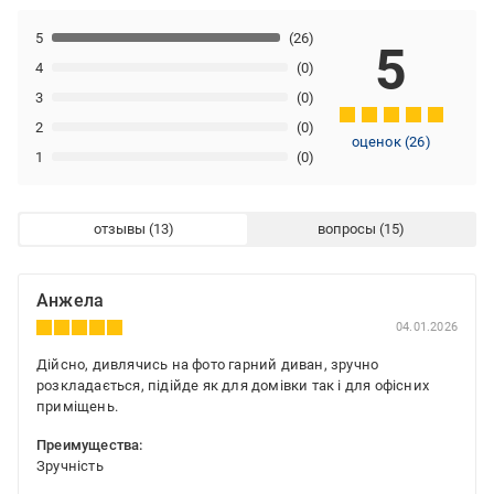
5
(26)
5
4
(0)
3
(0)
2
(0)
оценок
(
26
)
1
(0)
отзывы
вопросы
Анжела
04.01.2026
Дійсно, дивлячись на фото гарний диван, зручно
розкладається, підійде як для домівки так і для офісних
приміщень.
Преимущества:
Зручність