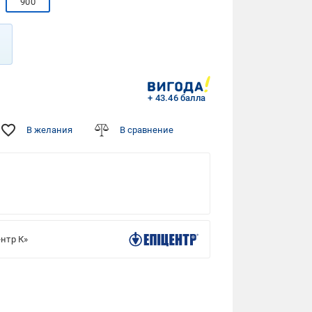
900
+ 43.46 балла
В желания
В сравнение
нтр К»