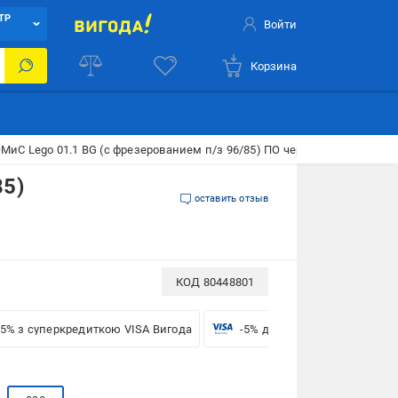
ТР
Войти
Корзина
МиС Lego 01.1 BG (с фрезерованием п/з 96/85) ПО черное стекло 900 
85)
оставить отзыв
КОД
80448801
-5% з суперкредиткою VISA Вигода
-5% для бізнесу з VISA