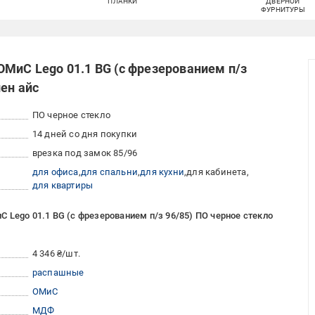
ПЛАНКИ
ДВЕРНОЙ
ФУРНИТУРЫ
ОМиС Lego 01.1 BG (с фрезерованием п/з
лен айс
ПО черное стекло
14 дней со дня покупки
врезка под замок 85/96
для офиса
для спальни
для кухни
для кабинета
для квартиры
 Lego 01.1 BG (с фрезерованием п/з 96/85) ПО черное стекло
4 346 ₴/шт.
распашные
ОМиС
МДФ