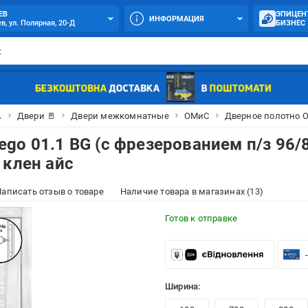
ЕВ
ЭПИЦЕН
ИНФОРМАЦИЯ
в, ул. Полярная, 20-Д
БИЗНЕС

Двери 🚪
Двери межкомнатные
ОМиС
Дверное полотно О
go 01.1 BG (с фрезерованием п/з 96/
 клен айс
аписать отзыв о товаре
Наличие товара в магазинах (13)
Готов к отправке
Ширина: