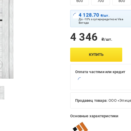
600
700
800
4 128.70
₴/шт.
До -10% з суперкредиткою Visa
Вигода
4 346
₴/шт.
КУПИТЬ
Оплата частями или кредит
Продавец товара:
ООО «Эпице
Основные характеристики