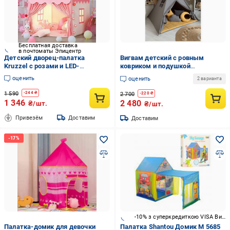
Бесплатная доставка
в почтоматы Эпицентр
Детский дворец-палатка
Вигвам детский с ровным
Kruzzel с розами и LED-
ковриком и подушкой
подсветкой (22653)
120х120х150 см Серый с
оценить
оценить
2 варианта
желтым
1 590
-
244
₴
2 700
-
220
₴
1 346
2 480
₴/шт.
₴/шт.
Привезём
Доставим
Доставим
-10% з суперкредиткою VISA Вигода
Палатка-домик для девочки
Палатка Shantou Домик M 5685