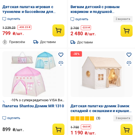
Детская палатка игровая с
Вигвам детский с ровным
туннелем и бассейном для
ковриком и подушкой
шаров Розовый (401091)
120х120х150 см Бежевый
оценить
оценить
2 варианта
1 229.23
-
430.23
₴
2 700
-
220
₴
799
2 480
₴/шт.
₴/шт.
Привезём
Доставим
Доставим
-10% з суперкредиткою VISA Вигода
Палатка Shantou Домик MR 1310
Детская палатка-домик Замок
складной с окошками и крышей
Бежевый (2746978182)
оценить
3
3 варианта
1 750
-
560
₴
899
₴/шт.
1 190
₴/шт.