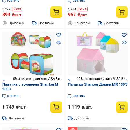
оценить
оценить
1 249
1 234
-
350
₴
-
267
₴
899
967
₴/шт.
₴/шт.
Привезём
Доставим
Привезём
Доставим
-10% з суперкредиткою VISA Вигода
-10% з суперкредиткою VISA Вигода
Палатка с тоннелем Shantou M
Палатка Shantou Домик MR 1305
2503
оценить
оценить
1 749
1 119
₴/шт.
₴/шт.
Доставим
Доставим