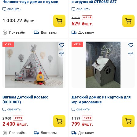
Человек-паук домик в сумке
с игрушкой OTE0651837
оценить
оценить
1 300
-
671
₴
1 003.72
₴/шт.
629
₴/шт.
Привезём
Доставим
Доставим
Вигвам детский Космос
Детский домик из картона для
(0001867)
игр и рисования
оценить
оценить
2 900
1 199
-
500
₴
-
400
₴
2 400
799
₴/шт.
₴/шт.
Привезём
Доставим
Доставим