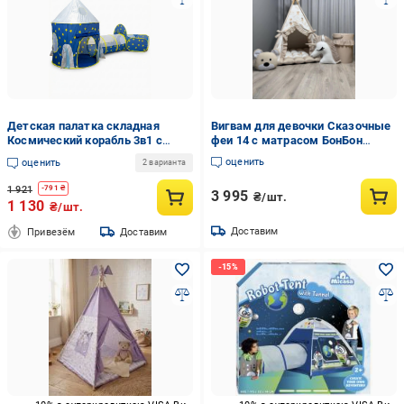
Детская палатка складная
Вигвам для девочки Сказочные
Космический корабль 3в1 с
феи 14 с матрасом БонБон
туннелем и сухим бассейном
подушками единорожек и
оценить
оценить
2 варианта
для шаров Синий (5894853314)
медвежонок и корзинкой (0960/
Б)
1 921
-
791
₴
3 995
₴/шт.
1 130
₴/шт.
Доставим
Привезём
Доставим