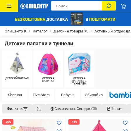
Эпицентр К
Каталог
Детские товары 🏃
Активный отдых дл
Детские палатки и туннели
ДЕТСКИЙ ВИГВАМ
ДЕТСКАЯ
ДЕТСКАЯ
ПАЛАТКА
ПАЛАТКА С
ТУННЕЛЕМ
Shantou
Five Stars
Babysit
Збирайко
Фильтры
Самовывоз:
Сегодня
Цена