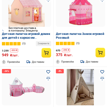
Бесплатная доставка
в почтоматы Эпицентр
Детская палатка игровой домик
Детская палатка Замок игровой
для детей с каркасом
Розовый
130х120х100 см Розовый
1
1
2 варианта
670
-
295
₴
1 299
-
350
₴
375
949
₴/шт.
₴/шт.
Привезём
Доставим
Привезём
Доставим