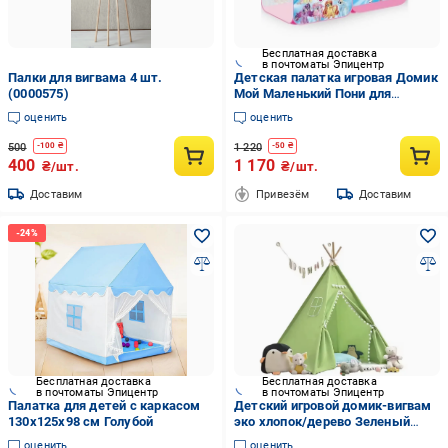
Бесплатная доставка
в почтоматы Эпицентр
Палки для вигвама 4 шт.
Детская палатка игровая Домик
(0000575)
Мой Маленький Пони для
девочки (28443846)
оценить
оценить
500
1 220
-
100
₴
-
50
₴
400
1 170
₴/шт.
₴/шт.
Доставим
Привезём
Доставим
Бесплатная доставка
Бесплатная доставка
в почтоматы Эпицентр
в почтоматы Эпицентр
Палатка для детей с каркасом
Детский игровой домик-вигвам
130х125х98 см Голубой
эко хлопок/дерево Зеленый
(2440)
оценить
оценить