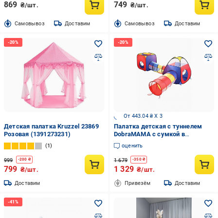
869
749
₴/шт.
₴/шт.
Cамовывоз
Доставим
Cамовывоз
Доставим
От 443.04 ₴ X 3
Детская палатка Kruzzel 23869
Палатка детская с туннелем
Розовая (1391273231)
DobraMAMA с сумкой в
комплекте Разноцветный
1
оценить
(73994)
999
1 679
-
200
₴
-
350
₴
799
1 329
₴/шт.
₴/шт.
Доставим
Привезём
Доставим