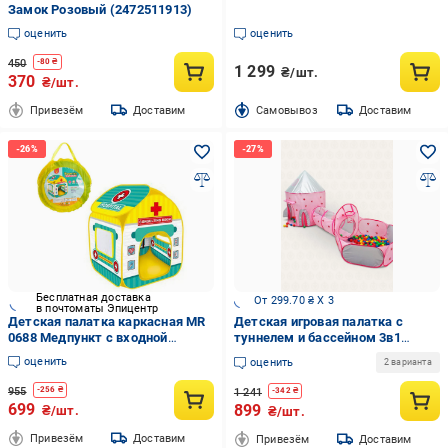
Замок Розовый (2472511913)
оценить
оценить
450
-
80
₴
1 299
₴/шт.
370
₴/шт.
Привезём
Доставим
Cамовывоз
Доставим
Бесплатная доставка
От 299.70 ₴ X 3
в почтоматы Эпицентр
Детская палатка каркасная MR
Детская игровая палатка с
0688 Медпункт с входной
туннелем и бассейном 3в1
накидкой на завязках/двумя
DobraMAMA большая для
оценить
оценить
2 варианта
окнами-сетками (25542516)
девочек Розовый (73583)
955
-
256
₴
1 241
-
342
₴
699
899
₴/шт.
₴/шт.
Привезём
Доставим
Привезём
Доставим