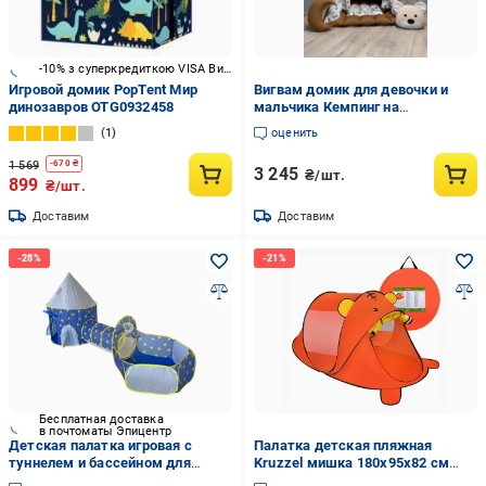
-10% з суперкредиткою VISA Вигода
Игровой домик PopTent Мир
Вигвам домик для девочки и
динозавров OTG0932458
мальчика Кемпинг на
коричневом 4 с матрасом
1
оценить
Бонбон полный комплект (1016/
Б)
1 569
-
670
₴
3 245
₴/шт.
899
₴/шт.
Доставим
Доставим
Бесплатная доставка
в почтоматы Эпицентр
Детская палатка игровая с
Палатка детская пляжная
туннелем и бассейном для
Kruzzel мишка 180x95x82 см
шаров (401037)
самосборная