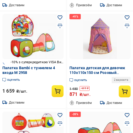
Доставим
Привезём
Доставим
-10% з суперкредиткою VISA Вигода
Палатка Bambi с туннелем 4
Палатка детская для девочек
входа M 2958
110х110х150 см Розовый
(2575404945)
оценить
оценить
2 варианта
1 480
-
609
₴
1 659
₴/шт.
871
₴/шт.
Доставим
Привезём
Доставим