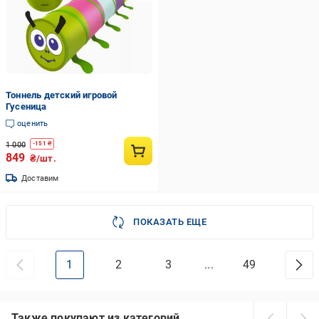
Тоннель детский игровой
Гусеница
оценить
1 000
-
151
₴
849
₴/шт.
Доставим
ПОКАЗАТЬ ЕЩЕ
1
2
3
...
49
Также покупают из категорий