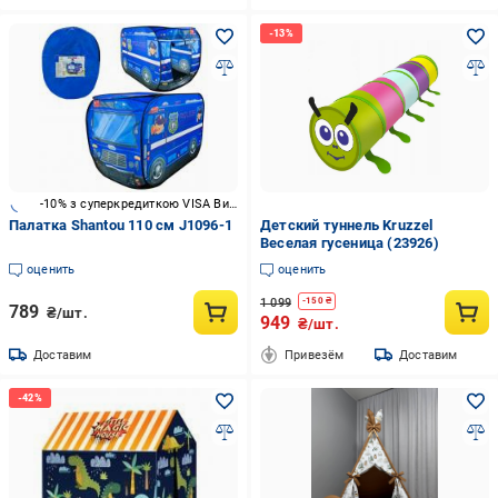
-10% з суперкредиткою VISA Вигода
Палатка Shantou 110 см J1096-1
Детский туннель Kruzzel
Веселая гусеница (23926)
оценить
оценить
1 099
-
150
₴
789
₴/шт.
949
₴/шт.
Доставим
Привезём
Доставим