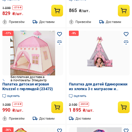
1 099
-
270
₴
865
₴/шт.
829
₴/шт.
Привезём
Доставим
Привезём
Доставим
Бесплатная доставка
в почтоматы Эпицентр
Палатка детская игровая
Палатка для детей Единорожки
Kruzzel с гирляндой (23472)
из хлопка 3 с матрасом и
подушками
оценить
оценить
1 200
2 100
-
210
₴
-
205
₴
990
1 895
₴/шт.
₴/шт.
Привезём
Доставим
Доставим