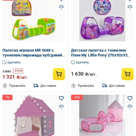
Палатка игровая MR 0648 с
Детская палатка с тоннелем
туннелем/пирамида/куб/дикий
Пони My Little Pony 270х92х92
мир 234x72x86 см (26938615)
см (8015 PN)
оценить
оценить
1 891
-
570
₴
1 630
₴/шт.
1 321
₴/шт.
Привезём
Доставим
Привезём
Доставим