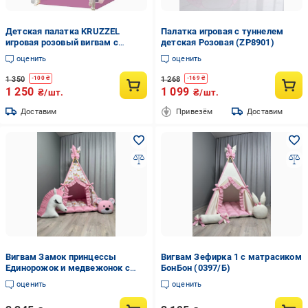
Детская палатка KRUZZEL
Палатка игровая с туннелем
игровая розовый вигвам с
детская Розовая (ZP8901)
шариками розовый
оценить
оценить
1 350
1 268
-
100
₴
-
169
₴
1 250
1 099
₴/шт.
₴/шт.
Доставим
Привезём
Доставим
Вигвам Замок принцессы
Вигвам Зефирка 1 с матрасиком
Единорожок и медвежонок с
БонБон (0397/Б)
матрасом БонБон подушками
оценить
оценить
(0883/Б)