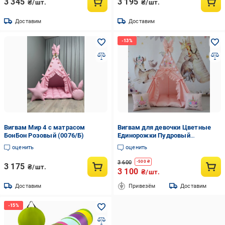
3 345
3 195
₴/шт.
₴/шт.
Доставим
Доставим
Вигвам Мир 4 с матрасом
Вигвам для девочки Цветные
БонБон Розовый (0076/Б)
Единорожки Пудровый
(ВИ-072/1)
оценить
оценить
3 600
-
500
₴
3 175
₴/шт.
3 100
₴/шт.
Доставим
Привезём
Доставим