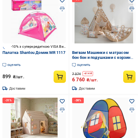
-10% з суперкредиткою VISA Вигода
Палатка Shantou Домик MR 1117
Вигвам Машинки с матрасом
бон бон и подушками с корзиной
для белья
оценить
оценить
7 374
-
614
₴
899
₴/шт.
6 760
₴/шт.
Доставим
Доставим