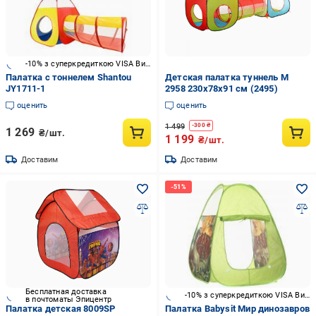
-10% з суперкредиткою VISA Вигода
Палатка с тоннелем Shantou
Детская палатка туннель M
JY1711-1
2958 230х78х91 см (2495)
оценить
оценить
1 499
-
300
₴
1 269
₴/шт.
1 199
₴/шт.
Доставим
Доставим
Бесплатная доставка
-10% з суперкредиткою VISA Вигода
в почтоматы Эпицентр
Палатка детская 8009SP
Палатка Babysit Мир динозавров