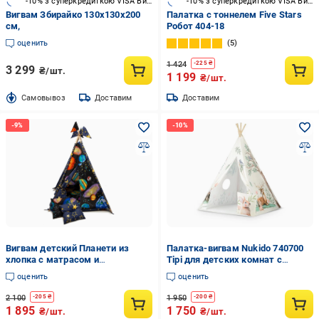
-10% з суперкредиткою VISA Вигода
-10% з суперкредиткою VISA Вигода
Вигвам Збирайко 130х130х200
Палатка с тоннелем Five Stars
см,
Робот 404-18
оценить
5
1 424
-
225
₴
3 299
₴/шт.
1 199
₴/шт.
Cамовывоз
Доставим
Доставим
Вигвам детский Планети из
Палатка-вигвам Nukido 740700
хлопка с матрасом и
Tipi для детских комнат с
подушками
подушкой Бежевый (740700)
оценить
оценить
2 100
1 950
-
205
₴
-
200
₴
1 895
1 750
₴/шт.
₴/шт.