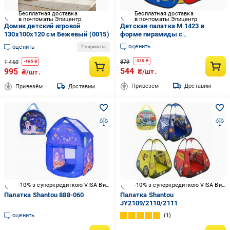
Бесплатная доставка
Бесплатная доставка
в почтоматы Эпицентр
в почтоматы Эпицентр
Домик детский игровой
Детская палатка M 1423 в
130x100x120 см Бежевый (0015)
форме пирамиды с
вентиляционными окнами и
оценить
оценить
2 варианта
входом на липучке (25819456)
879
-
335
₴
1 460
-
465
₴
544
995
₴/шт.
₴/шт.
Привезём
Доставим
Привезём
Доставим
-10% з суперкредиткою VISA Вигода
-10% з суперкредиткою VISA Вигода
Палатка Shantou 888-060
Палатка Shantou
JY2109/2110/2111
оценить
1