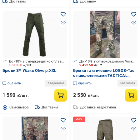
Доставим
Доставим
До -10% з суперкредиткою Visa Вигода
До -10% з суперкредиткою Visa Вигода
1 510.50
₴/шт.
2 422.50
₴/шт.
Брюки SY Убакс Olive р.XXL
Брюки тактические LOGOS-Tac
с наколенниками TACTICAL
COMBAT р. XL пиксель (04-10-
оценить
оценить
6 вариантов
3 варианта
00-0013)
1 590
2 550
₴/шт.
₴/шт.
Cамовывоз
Доставим
Доставка недоступна