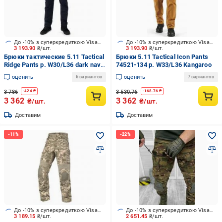
До -10% з суперкредиткою Visa Вигода
До -10% з суперкредиткою Visa Вигода
3 193.90
₴/шт.
3 193.90
₴/шт.
Брюки тактические 5.11 Tactical
Брюки 5.11 Tactical Icon Pants
Ridge Pants р. W30/L36 dark navy
74521-134 р. W33/L36 Kangaroo
(74520-724)
оценить
оценить
6 вариантов
7 вариантов
3 786
3 530.76
-
424
₴
-
168.76
₴
3 362
3 362
₴/шт.
₴/шт.
Доставим
Доставим
До -10% з суперкредиткою Visa Вигода
До -10% з суперкредиткою Visa Вигода
3 189.15
₴/шт.
2 651.45
₴/шт.