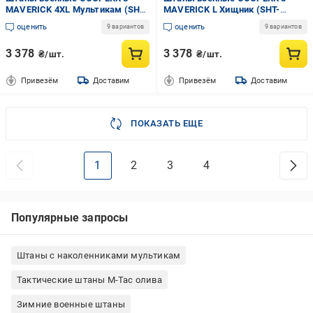
MAVERICK 4XL Мультикам (SHT-
MAVERICK L Хищник (SHT-
17.1.4XL)
17.3.L)
оценить
оценить
9 вариантов
9 вариантов
3 378
3 378
₴/шт.
₴/шт.
Привезём
Доставим
Привезём
Доставим
ПОКАЗАТЬ ЕЩЕ
1
2
3
4
Популярные запросы
Штаны с наколенниками мультикам
Тактические штаны M-Tac олива
Зимние военные штаны