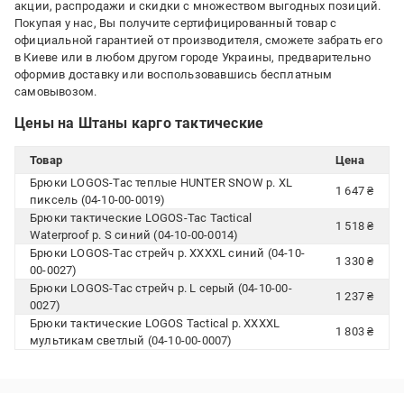
акции, распродажи и скидки с множеством выгодных позиций.
Покупая у нас, Вы получите сертифицированный товар с
официальной гарантией от производителя, сможете забрать его
в Киеве или в любом другом городе Украины, предварительно
оформив доставку или воспользовавшись бесплатным
самовывозом.
Цены на Штаны карго тактические
Товар
Цена
Брюки LOGOS-Tac теплые HUNTER SNOW р. XL
1 647 ₴
пиксель (04-10-00-0019)
Брюки тактические LOGOS-Tac Tactical
1 518 ₴
Waterproof р. S синий (04-10-00-0014)
Брюки LOGOS-Tac стрейч р. XXXXL синий (04-10-
1 330 ₴
00-0027)
Брюки LOGOS-Tac стрейч р. L серый (04-10-00-
1 237 ₴
0027)
Брюки тактические LOGOS Tactical р. XXXXL
1 803 ₴
мультикам светлый (04-10-00-0007)