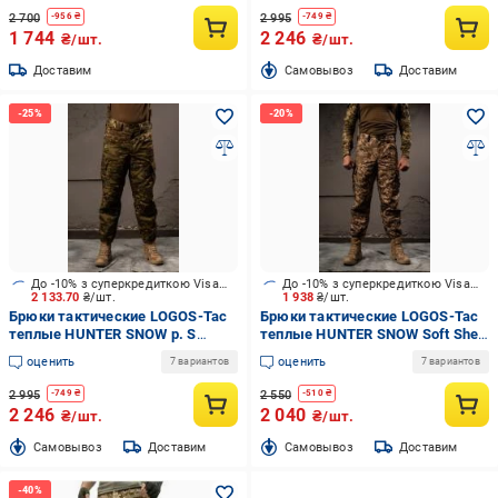
2 700
2 995
-
956
₴
-
749
₴
1 744
2 246
₴/шт.
₴/шт.
Доставим
Cамовывоз
Доставим
До -10% з суперкредиткою Visa Вигода
До -10% з суперкредиткою Visa Вигода
2 133.70
₴/шт.
1 938
₴/шт.
Брюки тактические LOGOS-Tac
Брюки тактические LOGOS-Tac
теплые HUNTER SNOW р. S
теплые HUNTER SNOW Soft Shell
мультикам темный (04-10-00-
р. L пиксель (04-10-00-0022)
оценить
оценить
7 вариантов
7 вариантов
0019)
2 995
2 550
-
749
₴
-
510
₴
2 246
2 040
₴/шт.
₴/шт.
Cамовывоз
Доставим
Cамовывоз
Доставим