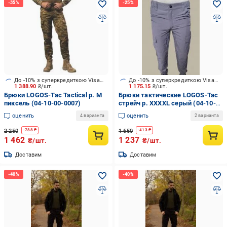
До -10% з суперкредиткою Visa Вигода
До -10% з суперкредиткою Visa Вигода
1 388.90
₴/шт.
1 175.15
₴/шт.
Брюки LOGOS-Tac Tactical р. M
Брюки тактические LOGOS-Tac
пиксель (04-10-00-0007)
стрейч р. XXXXL серый (04-10-
00-0027)
оценить
оценить
4 варианта
2 варианта
2 250
1 650
-
788
₴
-
413
₴
1 462
1 237
₴/шт.
₴/шт.
Доставим
Доставим