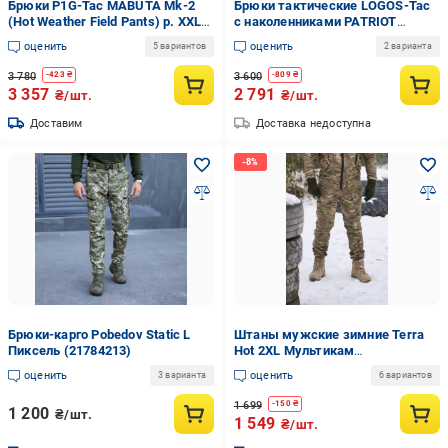
Брюки P1G-Tac MABUTA Mk-2
Брюки тактические LOGOS-Tac
(Hot Weather Field Pants) р. XXL
с наколенниками PATRIOT
Ukrainian Digital Camo (MM-14)
COMBAT р. XXL мультикам
оценить
оценить
5 вариантов
2 варианта
темный (04-10-00-0010)
3 780
3 600
-
423
₴
-
809
₴
3 357
2 791
₴/шт.
₴/шт.
Доставим
Доставка недоступна
Брюки-карго Pobedov Static L
Штаны мужские зимние Terra
Пиксель (21784213)
Hot 2XL Мультикам
(1217790412/4)
оценить
оценить
3 варианта
6 вариантов
1 699
-
150
₴
1 200
₴/шт.
1 549
₴/шт.