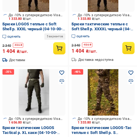
До -10% з суперкредиткою Visa Вигода
До -10% з суперкредиткою Visa Вигода
1 333.80
₴/шт.
1 333.80
₴/шт.
Брюки LOGOS теплые c Soft
Брюки тактические теплые c
Shell р. XXXL черный (04-10-00-
Soft Shell р. XXXXL черный (04-
0009)
10-00-0010)
оценить
оценить
5 вариантов
2 340
-
936
₴
2 340
-
936
₴
1 404
1 404
₴/шт.
₴/шт.
Доставка недоступна
Доставим
До -10% з суперкредиткою Visa Вигода
До -10% з суперкредиткою Visa Вигода
1 656.80
₴/шт.
1 333.80
₴/шт.
Брюки тактические LOGOS
Брюки тактические LOGOS-Tac
Tactical р. XL хаки (04-10-00-
теплые c Soft Shell р. S