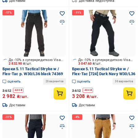
Доставим
Доставка недоступна
До -10% з суперкредиткою Visa Вигода
До -10% з суперкредиткою Visa Вигода
2 832.90
₴/шт.
3 047.60
₴/шт.
Брюки 5.11 Tactical Stryke w /
Брюки 5.11 Tactical Stryke w /
Flex-Tac р. W30/L36 black 74369
Flex-Tac [724] Dark Navy W30/L36
оценить
оценить
26 вариантов
36 вариантов
3 612
3 612
-
630
₴
-
404
₴
2 982
3 208
₴/шт.
₴/шт.
Доставим
Доставим