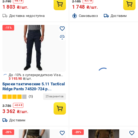
2 790
2 185
-
987
₴
-
437
₴
1 803
1 748
₴/шт.
₴/шт.
Доставка недоступна
Cамовывоз
Доставим
До -10% з суперкредиткою Visa Вигода
3 193.90
₴/шт.
Брюки тактические 5.11 Tactical
Ridge Pants 74520-724 р.
W31/L36 dark navy
1
25 вариантов
3 786
-
424
₴
3 362
₴/шт.
Доставим