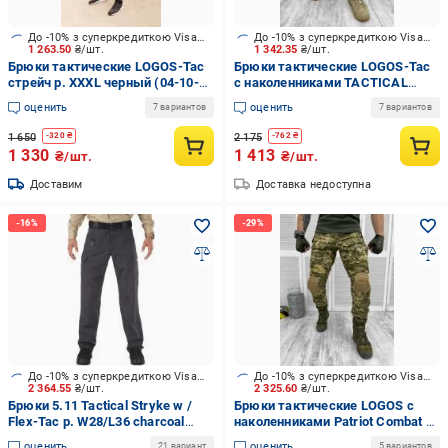
До -10% з суперкредиткою Visa Вигода
До -10% з суперкредиткою Visa Вигода
1 263.50
₴/шт.
1 342.35
₴/шт.
Брюки тактические LOGOS-Tac
Брюки тактические LOGOS-Tac
стрейч р. XXXL черный (04-10-
с наколенниками TACTICAL
00-0027)
COMBAT р. XXL койот (04-10-00-
оценить
оценить
7 вариантов
7 вариантов
0013)
1 650
2 175
-
320
₴
-
762
₴
1 330
1 413
₴/шт.
₴/шт.
Доставим
Доставка недоступна
До -10% з суперкредиткою Visa Вигода
До -10% з суперкредиткою Visa Вигода
2 364.55
₴/шт.
2 325.60
₴/шт.
Брюки 5.11 Tactical Stryke w /
Брюки тактические LOGOS с
Flex-Tac р. W28/L36 charcoal
наколенниками Patriot Combat р.
74369
L пиксель (04-10-00-0010)
оценить
оценить
21 вариант
5 вариантов