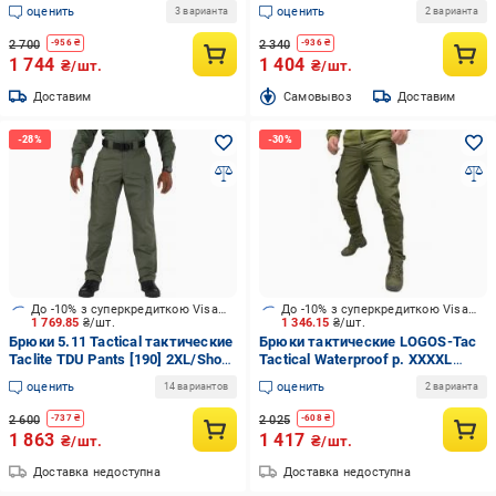
0007)
мультикам (04-10-00-0010)
оценить
оценить
3 варианта
2 варианта
2 700
2 340
-
956
₴
-
936
₴
1 744
1 404
₴/шт.
₴/шт.
Доставим
Cамовывоз
Доставим
До -10% з суперкредиткою Visa Вигода
До -10% з суперкредиткою Visa Вигода
1 769.85
₴/шт.
1 346.15
₴/шт.
Брюки 5.11 Tactical тактические
Брюки тактические LOGOS-Tac
Taclite TDU Pants [190] 2XL/Short
Tactical Waterproof р. XXXXL
р. XXL TDU green
хаки (04-10-00-0014)
оценить
оценить
14 вариантов
2 варианта
2 600
2 025
-
737
₴
-
608
₴
1 863
1 417
₴/шт.
₴/шт.
Доставка недоступна
Доставка недоступна