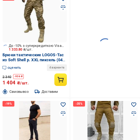
До -10% з суперкредиткою Visa Вигода
1 333.80
₴/шт.
Брюки тактические LOGOS-Tac
из Soft Shell р. XXL пиксель (04-
10-00-0004)
оценить
4 варианта
2 340
-
936
₴
1 404
₴/шт.
Cамовывоз
Доставим