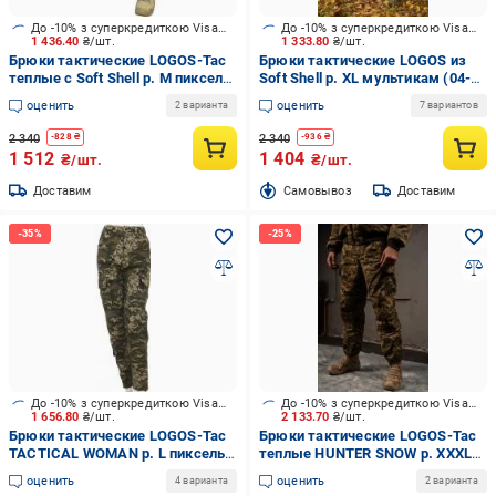
До -10% з суперкредиткою Visa Вигода
До -10% з суперкредиткою Visa Вигода
1 436.40
₴/шт.
1 333.80
₴/шт.
Брюки тактические LOGOS-Tac
Брюки тактические LOGOS из
теплые c Soft Shell р. M пиксель
Soft Shell р. XL мультикам (04-
(04-10-00-0004)
10-00-0004)
оценить
оценить
2 варианта
7 вариантов
2 340
2 340
-
828
₴
-
936
₴
1 512
1 404
₴/шт.
₴/шт.
Доставим
Cамовывоз
Доставим
До -10% з суперкредиткою Visa Вигода
До -10% з суперкредиткою Visa Вигода
1 656.80
₴/шт.
2 133.70
₴/шт.
Брюки тактические LOGOS-Tac
Брюки тактические LOGOS-Tac
TACTICAL WOMAN р. L пиксель
теплые HUNTER SNOW р. XXXL
(04-10-00-0018)
пиксель (04-10-00-0019)
оценить
оценить
4 варианта
2 варианта