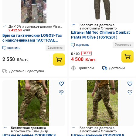
Бесплатная доставка
До -10% з суперкредиткою Visa Вигода
в почтоматы Эпицентр
2 422.50
₴/шт.
Штаны Mil Tec Chimera Combat
Брюки тактические LOGOS-Tac
Pants M Olive (10516201)
с наколенниками TACTICAL
оценить
COMBAT р. XXL мультикам
5 вариантов
оценить
2 варианта
темный (04-10-00-0013)
5 400
-
900
₴
2 550
4 500
₴/шт.
₴/шт.
Привезём
Доставим
Доставка недоступна
Бесплатная доставка
Бесплатная доставка
в почтоматы Эпицентр
в почтоматы Эпицентр
Штаны военные COOPERR 8
Штаны военные COOPERR 8