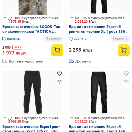
До -10% з суперкредиткою Visa Вигода
До -10% з суперкредиткою Visa Вигода
1 878.15
₴/шт.
2 068.20
₴/шт.
Брюки тактические LOGOS-Tac
Брюки тактические Expert ®
с наколенниками TACTICAL
рип-стоп черный XL ( рост 186 )
COMBAT р. XXXXL пиксель (04-
р. 50 (ВТМ)
оценить
оценить
4 варианта
3 варианта
10-00-0013)
2 550
-
573
₴
2 298
₴/шт.
1 977
₴/шт.
Доставка недоступна
Доставим
До -10% з суперкредиткою Visa Вигода
До -10% з суперкредиткою Visa Вигода
2 068.20
₴/шт.
2 068.20
₴/шт.
Брюки тактические Expert рип-
Брюки тактические Expert ®
стоп серый ( рост 176 ) р. 53-56
рип-стоп черный XL ( рост 176 )