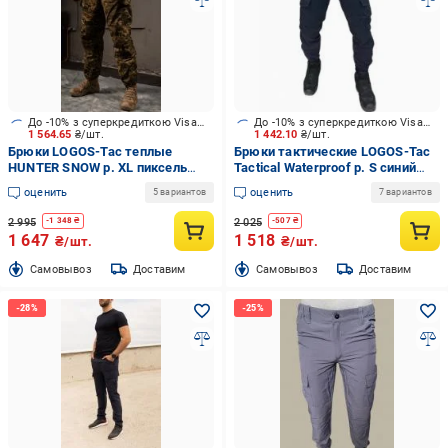
До -10% з суперкредиткою Visa Вигода
До -10% з суперкредиткою Visa Вигода
1 564.65
₴/шт.
1 442.10
₴/шт.
Брюки LOGOS-Tac теплые
Брюки тактические LOGOS-Tac
HUNTER SNOW р. XL пиксель
Tactical Waterproof р. S синий
(04-10-00-0019)
(04-10-00-0014)
оценить
оценить
5 вариантов
7 вариантов
2 995
2 025
-
1 348
₴
-
507
₴
1 647
1 518
₴/шт.
₴/шт.
Cамовывоз
Доставим
Cамовывоз
Доставим