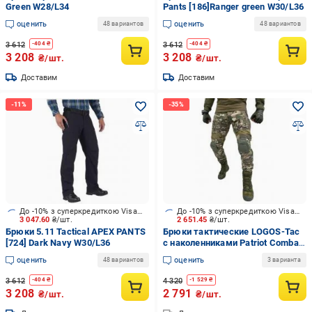
Green W28/L34
Pants [186]Ranger green W30/L36
оценить
оценить
48 вариантов
48 вариантов
3 612
3 612
-
404
₴
-
404
₴
3 208
3 208
₴/шт.
₴/шт.
Доставим
Доставим
До -10% з суперкредиткою Visa Вигода
До -10% з суперкредиткою Visa Вигода
3 047.60
₴/шт.
2 651.45
₴/шт.
Брюки 5.11 Tactical APEX PANTS
Брюки тактические LOGOS-Tac
[724] Dark Navy W30/L36
с наколенниками Patriot Combat
р. S мультикам светлый (04-10-
оценить
оценить
48 вариантов
3 варианта
00-0010)
3 612
4 320
-
404
₴
-
1 529
₴
3 208
2 791
₴/шт.
₴/шт.