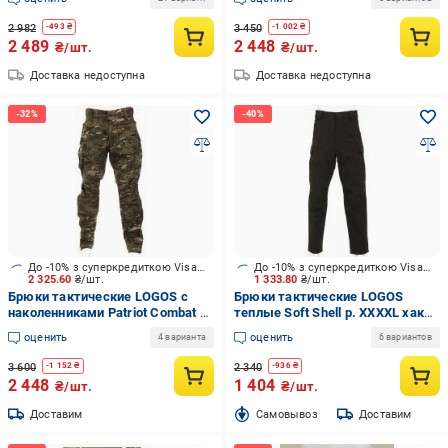
2 982
3 450
-
493
₴
-
1 002
₴
2 489
2 448
₴/шт.
₴/шт.
Доставка недоступна
Доставка недоступна
До -10% з суперкредиткою Visa Вигода
До -10% з суперкредиткою Visa Вигода
2 325.60
₴/шт.
1 333.80
₴/шт.
Брюки тактические LOGOS с
Брюки тактические LOGOS
наколенниками Patriot Combat р.
теплые Soft Shell р. XXXXL хаки
S мультикам темный (04-10-00-
(04-10-00-0004)
оценить
оценить
4 варианта
6 вариантов
0010)
3 600
2 340
-
1 152
₴
-
936
₴
2 448
1 404
₴/шт.
₴/шт.
Доставим
Cамовывоз
Доставим