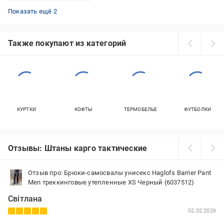
Тактические штаны с наколенниками пиксель
Штаны военные пиксель
Показать ещё 2
Также покупают из категорий
КУРТКИ
КОФТЫ
ТЕРМОБЕЛЬЕ
ФУТБОЛКИ
Отзывы: Штаны карго тактические
Отзыв про: Брюки-самосвалы унисекс Haglofs Barrier Pant
Men треккинговые утепленные XS Черный (6037512)
Світлана
02.02.2026