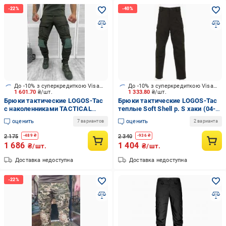
До -10% з суперкредиткою Visa Вигода
До -10% з суперкредиткою Visa Вигода
1 601.70
₴/шт.
1 333.80
₴/шт.
Брюки тактические LOGOS-Tac
Брюки тактические LOGOS-Tac
с наколенниками TACTICAL
теплые Soft Shell р. S хаки (04-
COMBAT р. XXXL хаки (04-10-00-
10-00-0010)
оценить
оценить
7 вариантов
2 варианта
0013)
2 175
2 340
-
489
₴
-
936
₴
1 686
1 404
₴/шт.
₴/шт.
Доставка недоступна
Доставка недоступна