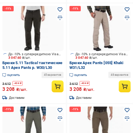
До -10% з суперкредиткою Visa Вигода
До -10% з суперкредиткою Visa Вигода
3 047.60
₴/шт.
3 047.60
₴/шт.
Брюки 5.11 Tactical тактические
Брюки Apex Pants [055] Khaki
5.11 Apex Pants р. W30/L30
W31/L32
оценить
оценить
45 вариантов
48 вариантов
3 612
3 612
-
404
₴
-
404
₴
3 208
3 208
₴/шт.
₴/шт.
Доставим
Доставим