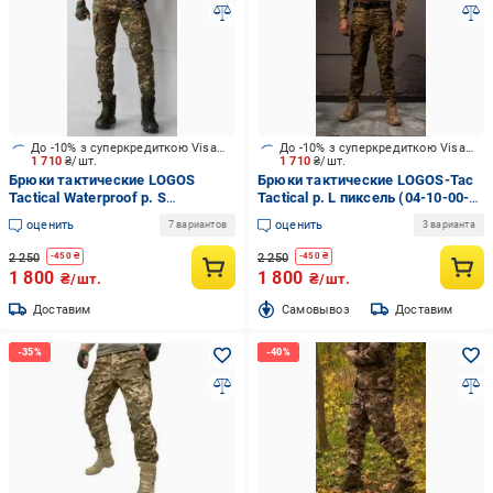
До -10% з суперкредиткою Visa Вигода
До -10% з суперкредиткою Visa Вигода
1 710
₴/шт.
1 710
₴/шт.
Брюки тактические LOGOS
Брюки тактические LOGOS-Tac
Tactical Waterproof р. S
Tactical р. L пиксель (04-10-00-
мультикам темный (04-10-00-
0007)
оценить
оценить
7 вариантов
3 варианта
0007)
2 250
2 250
-
450
₴
-
450
₴
1 800
1 800
₴/шт.
₴/шт.
Доставим
Cамовывоз
Доставим