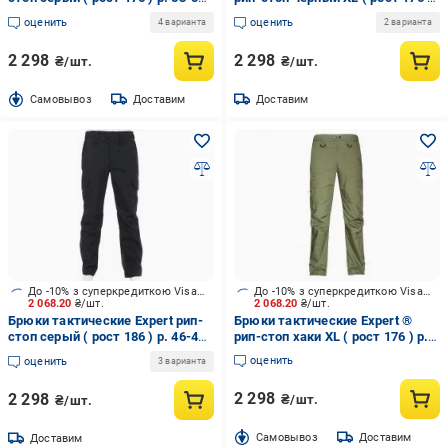
серый (ВТМ)
р. 50 (ВТМ)
оценить
оценить
4 варианта
2 варианта
2 298
2 298
₴/шт.
₴/шт.
Cамовывоз
Доставим
Доставим
До -10% з суперкредиткою Visa Вигода
До -10% з суперкредиткою Visa Вигода
2 068.20
₴/шт.
2 068.20
₴/шт.
Брюки тактические Expert рип-
Брюки тактические Expert ®
стоп серый ( рост 186 ) р. 46-49
рип-стоп хаки XL ( рост 176 ) р.
см серый (ВТМ)
52 хаки
оценить
оценить
3 варианта
2 298
2 298
₴/шт.
₴/шт.
Cамовывоз
Доставим
Доставим