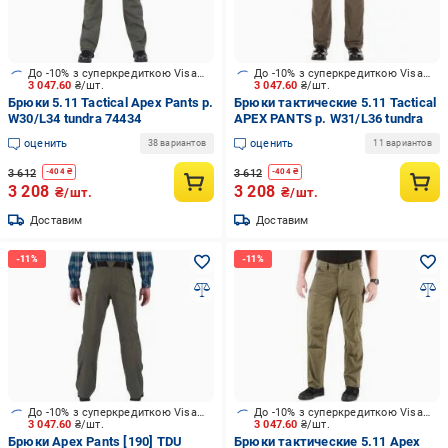
До -10% з суперкредиткою Visa Вигода
До -10% з суперкредиткою Visa Вигода
3 047.60
₴/шт.
3 047.60
₴/шт.
Брюки 5.11 Tactical Apex Pants р.
Брюки тактические 5.11 Tactical
W30/L34 tundra 74434
APEX PANTS р. W31/L36 tundra
оценить
оценить
38 вариантов
11 вариантов
3 612
3 612
-
404
₴
-
404
₴
3 208
3 208
₴/шт.
₴/шт.
Доставим
Доставим
До -10% з суперкредиткою Visa Вигода
До -10% з суперкредиткою Visa Вигода
3 047.60
₴/шт.
3 047.60
₴/шт.
Брюки Apex Pants [190] TDU
Брюки тактические 5.11 Apex