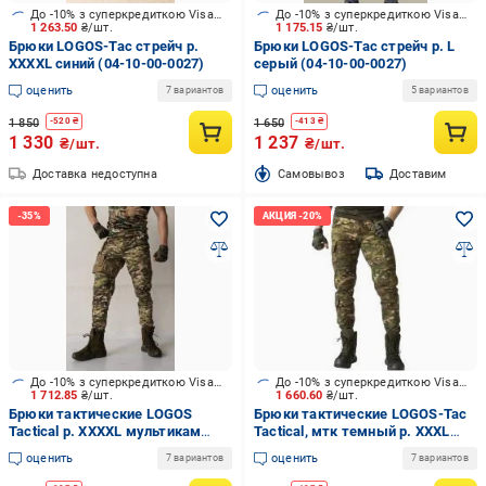
До -10% з суперкредиткою Visa Вигода
До -10% з суперкредиткою Visa Вигода
1 263.50
₴/шт.
1 175.15
₴/шт.
Брюки LOGOS-Tac стрейч р.
Брюки LOGOS-Tac стрейч р. L
XXXXL синий (04-10-00-0027)
серый (04-10-00-0027)
оценить
оценить
7 вариантов
5 вариантов
1 850
1 650
-
520
₴
-
413
₴
1 330
1 237
₴/шт.
₴/шт.
Доставка недоступна
Cамовывоз
Доставим
До -10% з суперкредиткою Visa Вигода
До -10% з суперкредиткою Visa Вигода
1 712.85
₴/шт.
1 660.60
₴/шт.
Брюки тактические LOGOS
Брюки тактические LOGOS-Tac
Tactical р. XXXXL мультикам
Tactical, мтк темный р. XXXL
светлый (04-10-00-0007)
(04-10-00-0007)
оценить
оценить
7 вариантов
7 вариантов