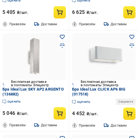
оценить
оценить
5 405
6 625
₴/шт.
₴/шт.
Привезём
Доставим
Привезём
Доставим
Бесплатная доставка
Бесплатная доставка
в почтоматы Эпицентр
в почтоматы Эпицентр
Бра Ideal Lux SKY AP2 ARGENTO
Бра Ideal Lux CLICK AP6 BIG
(136882)
(017518)
оценить
оценить
2 варианта
5 046
4 452
₴/шт.
₴/шт.
Привезём
Доставим
Привезём
Доставим