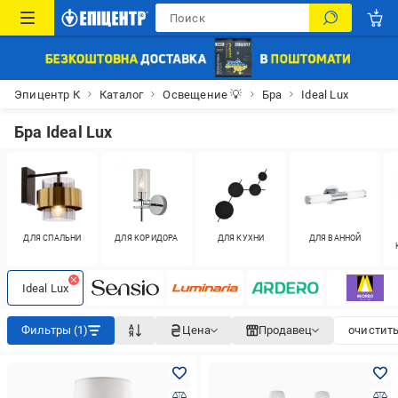
Эпицентр К
Каталог
Освещение 💡
Бра
Ideal Lux
Бра Ideal Lux
ДЛЯ СПАЛЬНИ
ДЛЯ КОРИДОРА
ДЛЯ КУХНИ
ДЛЯ ВАННОЙ
Ideal Lux
Фильтры (1)
Цена
Продавец
очистить