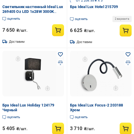
От 2 208.55 ₴ X 3
Светильник настенный Ideal Lux
Бра Ideal Lux Hotel 215709
269405 Oz LED 1x28W 3000K
2500Lm IP20 (12944616)
оценить
оценить
2 варианта
7 650
6 625
₴/шт.
₴/шт.
Доставим
Доставим
Бра Ideal Lux Holiday 124179
Бра Ideal Lux Focus-2 203188
Черный
Хром
оценить
оценить
5 405
3 710
₴/шт.
₴/шт.