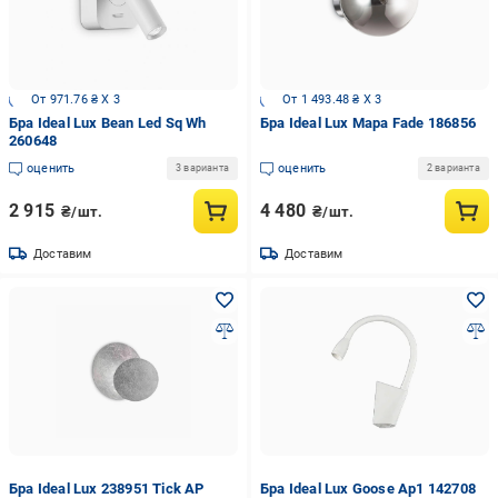
От 971.76 ₴ X 3
От 1 493.48 ₴ X 3
Бра Ideal Lux Bean Led Sq Wh
Бра Ideal Lux Mapa Fade 186856
260648
оценить
оценить
3 варианта
2 варианта
2 915
4 480
₴/шт.
₴/шт.
Доставим
Доставим
Бра Ideal Lux 238951 Tick AP
Бра Ideal Lux Goose Ap1 142708