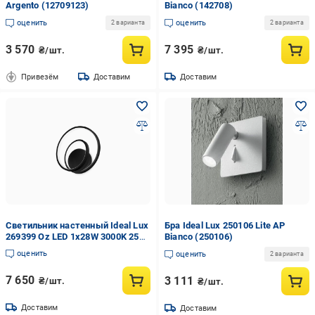
Argento (12709123)
Bianco (142708)
оценить
оценить
2 варианта
2 варианта
3 570
7 395
₴/шт.
₴/шт.
Привезём
Доставим
Доставим
Светильник настенный Ideal Lux
Бра Ideal Lux 250106 Lite AP
269399 Oz LED 1x28W 3000K 2500
Bianco (250106)
lm IP20 (269399)
оценить
оценить
2 варианта
7 650
3 111
₴/шт.
₴/шт.
Доставим
Доставим