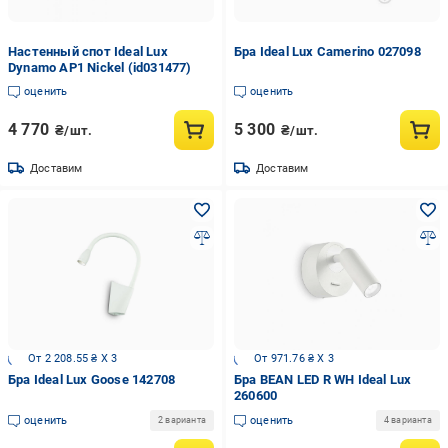
Настенный спот Ideal Lux
Бра Ideal Lux Camerino 027098
Dynamo AP1 Nickel (id031477)
оценить
оценить
4 770
5 300
₴/шт.
₴/шт.
Доставим
Доставим
От 2 208.55 ₴ X 3
От 971.76 ₴ X 3
Бра Ideal Lux Goose 142708
Бра BEAN LED R WH Ideal Lux
260600
оценить
оценить
2 варианта
4 варианта