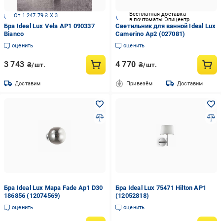
Бесплатная доставка
От 1 247.79 ₴ X 3
в почтоматы Эпицентр
Бра Ideal Lux Vela AP1 090337
Светильник для ванной Ideal Lux
Bianco
Camerino Ap2 (027081)
оценить
оценить
3 743
4 770
₴/шт.
₴/шт.
Доставим
Привезём
Доставим
Бра Ideal Lux Mapa Fade Ap1 D30
Бра Ideal Lux 75471 Hilton AP1
186856 (12074569)
(12052818)
оценить
оценить