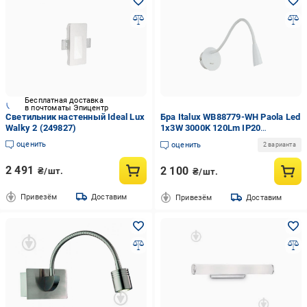
Бесплатная доставка
в почтоматы Эпицентр
Светильник настенный Ideal Lux
Бра Italux WB88779-WH Paola Led
Walky 2 (249827)
1x3W 3000K 120Lm IP20
(17813306)
оценить
оценить
2 варианта
2 491
2 100
₴/шт.
₴/шт.
Привезём
Доставим
Привезём
Доставим