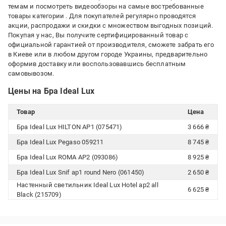
темам и посмотреть видеообзоры на самые востребованные
товары категории
. Для покупателей регулярно проводятся
акции, распродажи и скидки с множеством выгодных позиций.
Покупая у нас, Вы получите сертифицированный товар с
официальной гарантией от производителя, сможете забрать его
в Киеве или в любом другом городе Украины, предварительно
оформив доставку или воспользовавшись бесплатным
самовывозом.
Цены на Бра Ideal Lux
Товар
Цена
Бра Ideal Lux HILTON AP1 (075471)
3 666 ₴
Бра Ideal Lux Pegaso 059211
8 745 ₴
Бра Ideal Lux ROMA AP2 (093086)
8 925 ₴
Бра Ideal Lux Snif ap1 round Nero (061450)
2 650 ₴
Настенный светильник Ideal Lux Hotel ap2 all
6 625 ₴
Black (215709)