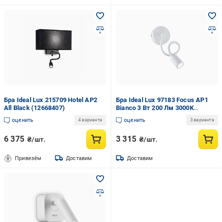
Бра Ideal Lux 215709 Hotel AP2
Бра Ideal Lux 97183 Focus AP1
All Black (12668407)
Bianco 3 Вт 200 Лм 3000K
(10365836)
оценить
оценить
4 варианта
3 варианта
6 375
3 315
₴/шт.
₴/шт.
Привезём
Доставим
Доставим