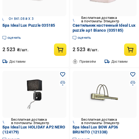
Бесплатная доставка
От 841.08 ₴ X 3
в почтоматы Эпицентр
Бра Ideal Lux Puzzle 035185
Светильник настенный Ideal Lux
puzzle ap1 Bianco (035185)
оценить
оценить
2 523
2 523
₴/шт.
₴/шт.
Доставим
Привезём
Доставим
Бесплатная доставка
Бесплатная доставка
в почтоматы Эпицентр
в почтоматы Эпицентр
Бра Ideal Lux HOLIDAY AP2 NERO
Бра Ideal Lux BOW AP36
(124179)
BRUNITO (121338)