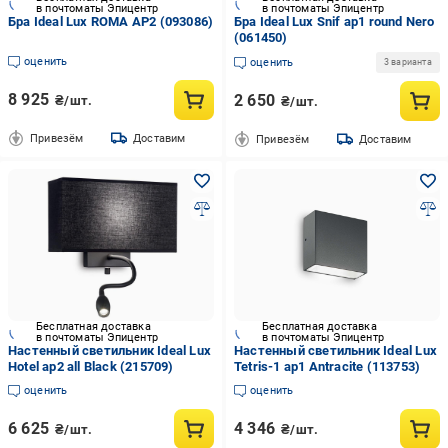
в почтоматы Эпицентр
в почтоматы Эпицентр
Бра Ideal Lux ROMA AP2 (093086)
Бра Ideal Lux Snif ap1 round Nero
(061450)
оценить
оценить
3 варианта
8 925
2 650
₴/шт.
₴/шт.
Привезём
Доставим
Привезём
Доставим
Бесплатная доставка
Бесплатная доставка
в почтоматы Эпицентр
в почтоматы Эпицентр
Настенный светильник Ideal Lux
Настенный светильник Ideal Lux
Hotel ap2 all Black (215709)
Tetris-1 ap1 Antracite (113753)
оценить
оценить
6 625
4 346
₴/шт.
₴/шт.