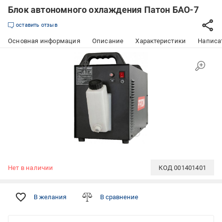
Блок автономного охлаждения Патон БАО-7
оставить отзыв
Основная информация
Описание
Характеристики
Написат
Нет в наличии
КОД
001401401
В желания
В сравнение