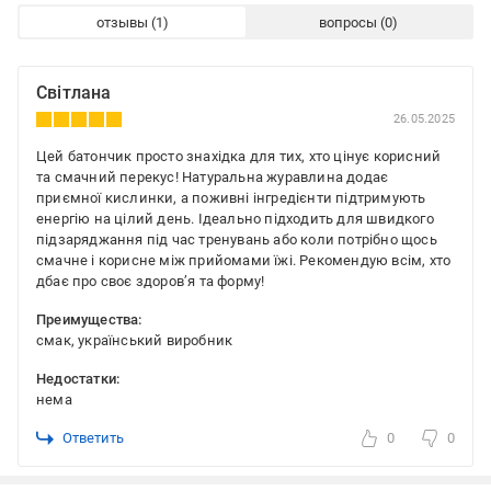
отзывы
вопросы
Світлана
26.05.2025
Цей батончик просто знахідка для тих, хто цінує корисний
та смачний перекус! Натуральна журавлина додає
приємної кислинки, а поживні інгредієнти підтримують
енергію на цілий день. Ідеально підходить для швидкого
підзаряджання під час тренувань або коли потрібно щось
смачне і корисне між прийомами їжі. Рекомендую всім, хто
дбає про своє здоров’я та форму!
Преимущества:
смак, український виробник
Недостатки:
нема
Ответить
0
0