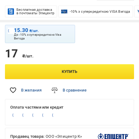
Бесплатная доставка
-10% з суперкредиткою VISA Вигода
в почтоматы Эпицентр
15.30
₴/шт.
До -10% з суперкредиткою Visa
Вигода
17
₴/шт.
КУПИТЬ
В желания
В сравнение
Оплата частями или кредит
Продавец товара:
ООО «Эпицентр К»