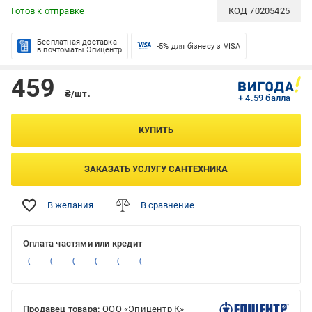
Готов к отправке
КОД
70205425
Бесплатная доставка
-5% для бізнесу з VISA
в почтоматы Эпицентр
459
₴/шт.
+ 4.59 балла
КУПИТЬ
ЗАКАЗАТЬ УСЛУГУ САНТЕХНИКА
В желания
В сравнение
Оплата частями или кредит
Продавец товара:
ООО «Эпицентр К»