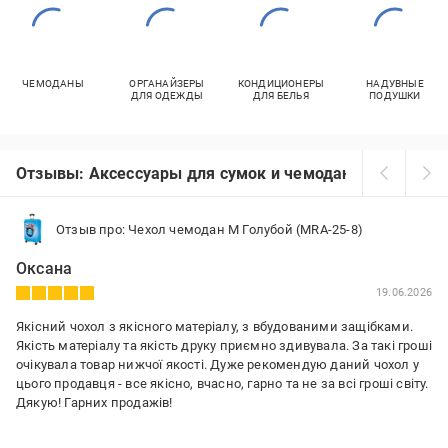
ЧЕМОДАНЫ
ОРГАНАЙЗЕРЫ
КОНДИЦИОНЕРЫ
НАДУВНЫЕ
ДЛЯ ОДЕЖДЫ
ДЛЯ БЕЛЬЯ
ПОДУШКИ
Отзывы: Аксессуары для сумок и чемоданов
Отзыв про: Чехол чемодан M Голубой (MRA-25-8)
Оксана
19.06.2026
Якісний чохол з якісного матеріалу, з вбудованими защібками.
Якість матеріалу та якість друку приємно здивувала. За такі гроші
очікувала товар нижчої якості. Дуже рекомендую даний чохол у
цього продавця - все якісно, вчасно, гарно та не за всі гроші світу.
Дякую! Гарних продажів!
Преимущества: