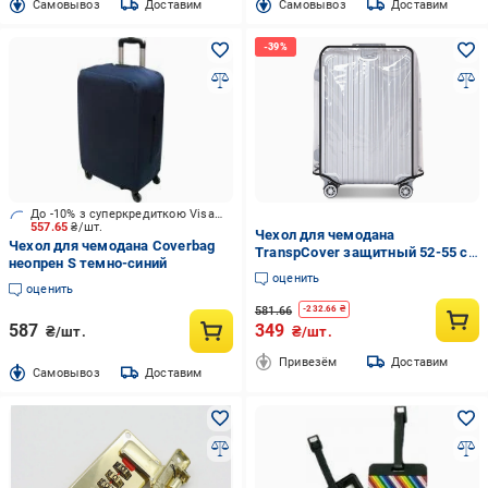
Cамовывоз
Доставим
Cамовывоз
Доставим
До -10% з суперкредиткою Visa Вигода
557.65
₴/шт.
Чехол для чемодана
Чехол для чемодана Coverbag
TranspCover защитный 52-55 см
неопрен S темно-синий
Прозрачный (3775)
оценить
оценить
581.66
-
232.66
₴
587
349
₴/шт.
₴/шт.
Привезём
Доставим
Cамовывоз
Доставим