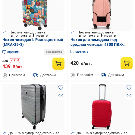
Бесплатная доставка
Бесплатная доставка
в почтоматы Эпицентр
в почтоматы Эпицентр
Чехол чемодан L Разноцветный
Чехол для чемодана под
(MRA-25-3)
средний чемодан 4808 ПВХ-
винил M Прозрачный
оценить
оценить
5 вариантов
570
-
131
₴
420
₴/шт.
439
₴/шт.
Привезём
Доставим
Привезём
Доставим
До -10% з суперкредиткою Visa Вигода
До -10% з суперкредиткою Visa Вигода