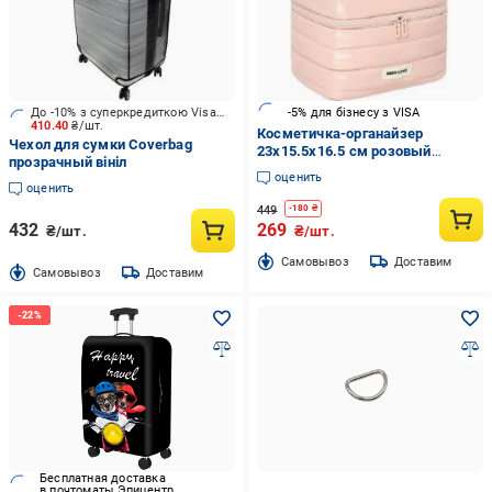
До -10% з суперкредиткою Visa Вигода
-5% для бізнесу з VISA
410.40
₴/шт.
Косметичка-органайзер
Чехол для сумки Coverbag
23x15.5x16.5 см розовый
прозрачный вініл
RH2474
оценить
оценить
449
-
180
₴
432
269
₴/шт.
₴/шт.
Cамовывоз
Доставим
Cамовывоз
Доставим
Бесплатная доставка
в почтоматы Эпицентр