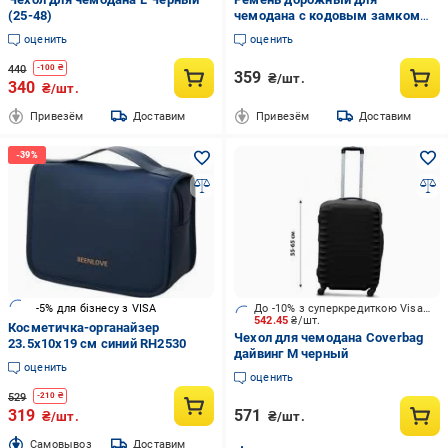
(25-48)
чемодана с кодовым замком
GR18T (13011053)
оценить
оценить
440
-
100
₴
359
₴/шт.
340
₴/шт.
Привезём
Доставим
Привезём
Доставим
-5% для бізнесу з VISA
До -10% з суперкредиткою Visa Вигода
542.45
₴/шт.
Косметичка-органайзер
Чехол для чемодана Coverbag
23.5x10x19 см синий RH2530
дайвинг М черный
оценить
оценить
529
-
210
₴
319
571
₴/шт.
₴/шт.
Cамовывоз
Доставим