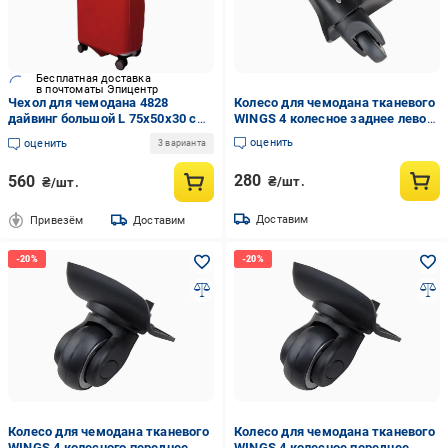
Бесплатная доставка
в почтоматы Эпицентр
Чехол для чемодана 4828
Колесо для чемодана тканевого
дайвинг большой L 75х50х30 см
WINGS 4 колесное заднее левое
Красный
Черный (Wh97771)
оценить
оценить
3 варианта
280
560
₴/шт.
₴/шт.
Доставим
Привезём
Доставим
Колесо для чемодана тканевого
Колесо для чемодана тканевого
WINGS 4 колесного переднее
WINGS 4 колесное переднее