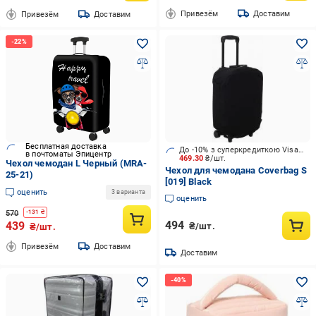
Привезём
Доставим
Привезём
Доставим
Бесплатная доставка
До -10% з суперкредиткою Visa Вигода
в почтоматы Эпицентр
469.30
₴/шт.
Чехол чемодан L Черный (MRA-
Чехол для чемодана Coverbag S
25-21)
[019] Black
оценить
3 варианта
оценить
570
-
131
₴
494
439
₴/шт.
₴/шт.
Привезём
Доставим
Доставим