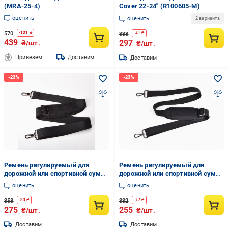
(MRA-25-4)
Cover 22-24" (R100605-M)
оценить
оценить
2 варианта
570
-
131
₴
338
-
41
₴
439
297
₴/шт.
₴/шт.
Привезём
Доставим
Доставим
Ремень регулируемый для
Ремень регулируемый для
дорожной или спортивной сумки
дорожной или спортивной сумки
с наплечником металл 3,8x160
с наплечником металл 3,8x160
оценить
оценить
см Чёрный (IBX004B)
см Черный (IBX005B)
358
332
-
83
₴
-
77
₴
275
255
₴/шт.
₴/шт.
Доставим
Доставим