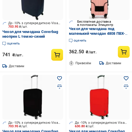
Бесплатная доставка
До -10% з суперкредиткою Visa Вигода
в почтоматы Эпицентр
703.95
₴/шт.
Чехол для чемодана под
Чехол для чемодана Coverbag
маленький чемодан 4808 ПВХ-
неопрен L темно-синий
винил S Прозрачный
оценить
оценить
362.50
₴/шт.
741
₴/шт.
Привезём
Доставим
Доставим
До -10% з суперкредиткою Visa Вигода
До -10% з суперкредиткою Visa Вигода
703.95
₴/шт.
630.80
₴/шт.
Чехол для чемодана Coverbag
Чехол для чемодана Coverbag