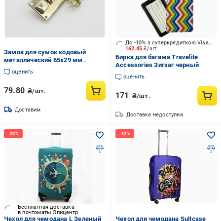
До -10% з суперкредиткою Visa Вигода
162.45
₴/шт.
Замок для сумок кодовый
Бирка для багажа Travelite
металлический 65х29 мм
Accessories Зигзаг черный
Золотистый (А-078-307)
оценить
оценить
79.80
₴/шт.
171
₴/шт.
Доставим
Доставка недоступна
Бесплатная доставка
в почтоматы Эпицентр
Чехол для чемодана L Зеленый
Чехол для чемодана Suitcase