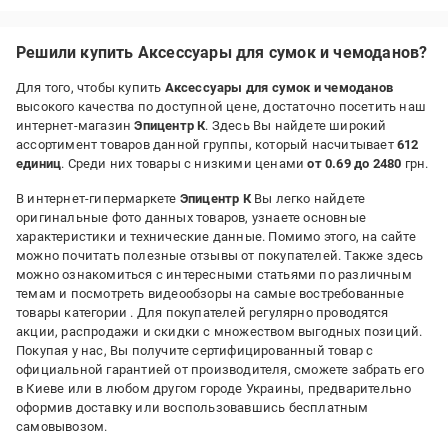
якість матеріалу, якість друку, якість пошиву, продумане
розміщення защібок та блискавок, ціна
Решили купить Аксессуары для сумок и чемоданов?
Для того, чтобы купить
Аксессуары для сумок и чемоданов
высокого качества по доступной цене, достаточно посетить наш
интернет-магазин
Эпицентр К
. Здесь Вы найдете широкий
ассортимент товаров данной группы, который насчитывает
612
единиц
. Среди них товары с низкими ценами
от 0.69 до 2480
грн.
В интернет-гипермаркете
Эпицентр К
Вы легко найдете
оригинальные фото данных товаров, узнаете основные
характеристики и технические данные. Помимо этого, на сайте
можно почитать полезные отзывы от покупателей. Также здесь
можно ознакомиться с интересными статьями по различным
темам и посмотреть видеообзоры на самые востребованные
товары категории
. Для покупателей регулярно проводятся
акции, распродажи и скидки с множеством выгодных позиций.
Покупая у нас, Вы получите сертифицированный товар с
официальной гарантией от производителя, сможете забрать его
в Киеве или в любом другом городе Украины, предварительно
оформив доставку или воспользовавшись бесплатным
самовывозом.