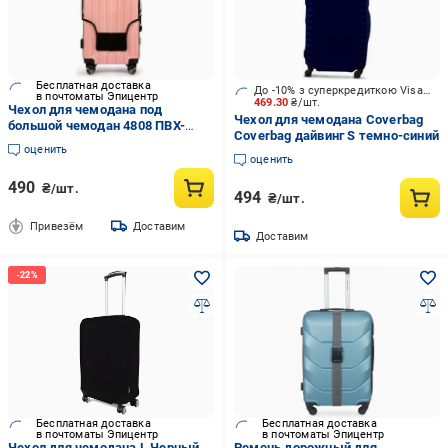
Бесплатная доставка
До -10% з суперкредиткою Visa Вигода
в почтоматы Эпицентр
469.30
₴/шт.
Чехол для чемодана под
Чехол для чемодана Coverbag
большой чемодан 4808 ПВХ-
Coverbag дайвинг S темно-синий
винил L Прозрачный
оценить
оценить
490
₴/шт.
494
₴/шт.
Привезём
Доставим
Доставим
Бесплатная доставка
Бесплатная доставка
в почтоматы Эпицентр
в почтоматы Эпицентр
Чехол для чемодана L Черный
Ремень дорожный для