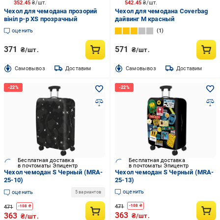
352.45
₴/шт.
542.45
₴/шт.
Чехол для чемодана прозорий
Чехол для чемодана Coverbag
вініл р-р XS прозрачный
дайвинг M красный
оценить
1
371
571
₴/шт.
₴/шт.
Cамовывоз
Доставим
Cамовывоз
Доставим
Бесплатная доставка
Бесплатная доставка
в почтоматы Эпицентр
в почтоматы Эпицентр
Чехол чемодан S Черный (MRA-
Чехол чемодан S Черный (MRA-
25-10)
25-13)
оценить
оценить
5 вариантов
471
-
108
₴
471
-
108
₴
363
363
₴/шт.
₴/шт.