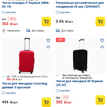
Чехол чемодан S Черный (MRA-
Полукольцо металлическое для
25-19)
соединения 25 мм (32994007)
оценить
оценить
471
-
108
₴
0.86
₴/шт.
363
₴/шт.
Привезём
Доставим
Доставим
Бесплатная доставка
До -10% з суперкредиткою Visa Вигода
в почтоматы Эпицентр
469.30
₴/шт.
Чехол для чемодана M Черный
Чехол для чемодана Coverbag
(25-47)
дайвинг S красный
оценить
оценить
396
-
91
₴
494
305
₴/шт.
₴/шт.