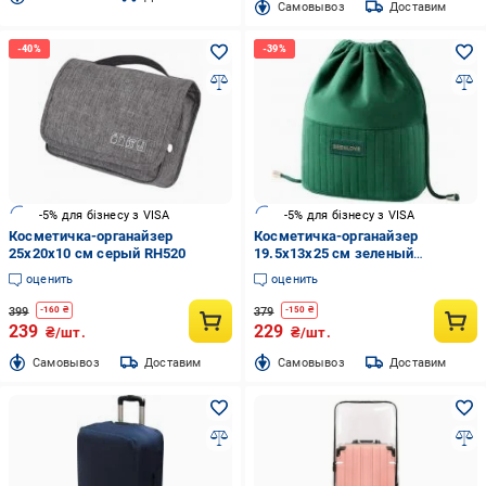
Cамовывоз
Доставим
-5% для бізнесу з VISA
-5% для бізнесу з VISA
Косметичка-органайзер
Косметичка-органайзер
25x20x10 см серый RH520
19.5x13x25 см зеленый
RH2504w
оценить
оценить
399
379
-
160
₴
-
150
₴
239
229
₴/шт.
₴/шт.
Cамовывоз
Доставим
Cамовывоз
Доставим