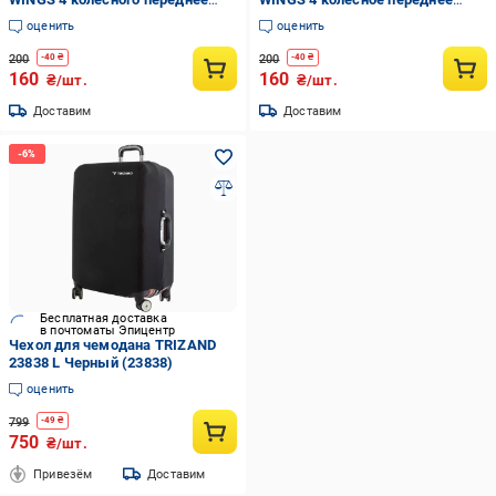
правое Черный (Wh97774)
левое Черный (Wh97773)
оценить
оценить
200
200
-
40
₴
-
40
₴
160
160
₴/шт.
₴/шт.
Доставим
Доставим
Бесплатная доставка
в почтоматы Эпицентр
Чехол для чемодана TRIZAND
23838 L Черный (23838)
оценить
799
-
49
₴
750
₴/шт.
Привезём
Доставим