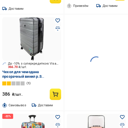
Привезём
Доставим
Доставим
До -10% з суперкредиткою Visa Вигода
366.70
₴/шт.
Чехол для чемодана
прозрачный винил р.S
прозрачный винил S
1
386
₴/шт.
Cамовывоз
Доставим