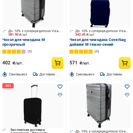
До -10% з суперкредиткою Visa Вигода
До -10% з суперкредиткою Visa Вигода
381.90
₴/шт.
542.45
₴/шт.
Чехол для чемодана М
Чехол для чемодана Coverbag
прозрачный
дайвинг М темно-синий
1
1
402
571
₴/шт.
₴/шт.
Cамовывоз
Доставим
Cамовывоз
Доставим
Бесплатная доставка
До -10% з суперкредиткою Visa Вигода