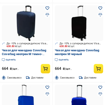
До -10% з суперкредиткою Visa Вигода
До -10% з суперкредиткою Visa Вигода
630.80
₴/шт.
630.80
₴/шт.
Чехол для чемодана Coverbag
Чехол для чемодана Coverbag
Coverbag неопрен М темно-
неопрен М черный
синий
оценить
оценить
664
664
₴/шт.
₴/шт.
Cамовывоз
Доставим
Cамовывоз
Доставим