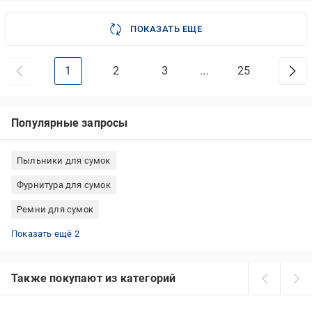
ПОКАЗАТЬ ЕЩЕ
1
2
3
...
25
Популярные запросы
Пыльники для сумок
Фурнитура для сумок
Ремни для сумок
Чехлы для чемоданов
Органайзеры для сумок
Показать ещё 2
Также покупают из категорий