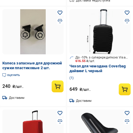
Доставка недоступна
До -10% з суперкредиткою Visa Вигода
616.55
₴/шт.
Колеса запасные для дорожной
Чехол для чемодана Coverbag
сумки пластиковые 2 шт.
дайвинг L черный
оценить
1
240
₴/шт.
649
₴/шт.
Доставим
Доставим