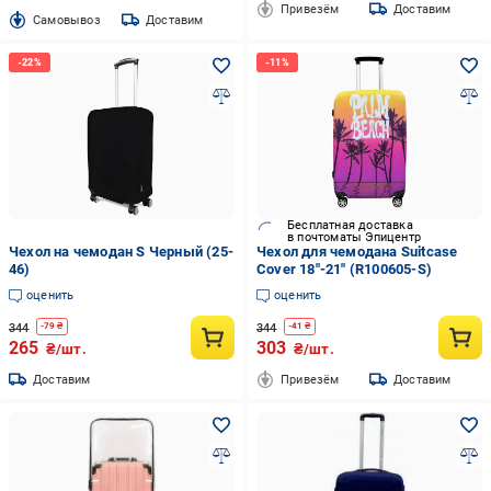
Привезём
Доставим
Cамовывоз
Доставим
Бесплатная доставка
в почтоматы Эпицентр
Чехол на чемодан S Черный (25-
Чехол для чемодана Suitcase
46)
Cover 18"-21" (R100605-S)
оценить
оценить
344
344
-
79
₴
-
41
₴
265
303
₴/шт.
₴/шт.
Доставим
Привезём
Доставим