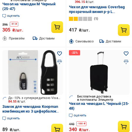
в почтоматы Эпицентр
396.15
₴/шт.
Чехол на чемодан M Черный
Чехол для чемодана Coverbag
(25-47)
прозрачный винил р-р L
оценить
прозрачный
1
396
-
91
₴
305
417
₴/шт.
₴/шт.
Привезём
Доставим
Cамовывоз
Доставим
Бесплатная доставка
До -10% з суперкредиткою Visa Вигода
в почтоматы Эпицентр
84.55
₴/шт.
Чехол на чемодан L Черный (25-
Замок для чемодана Koopman
48)
комбинация из 3 цифербалок
оценить
DG2000100 черный
оценить
440
-
100
₴
89
340
₴/шт.
₴/шт.