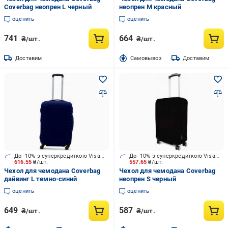
Coverbag неопрен L черный
неопрен М красный
оценить
оценить
741
664
₴/шт.
₴/шт.
Доставим
Cамовывоз
Доставим
До -10% з суперкредиткою Visa Вигода
До -10% з суперкредиткою Visa Вигода
616.55
₴/шт.
557.65
₴/шт.
Чехол для чемодана Coverbag
Чехол для чемодана Coverbag
дайвинг L темно-синий
неопрен S черный
оценить
оценить
649
587
₴/шт.
₴/шт.