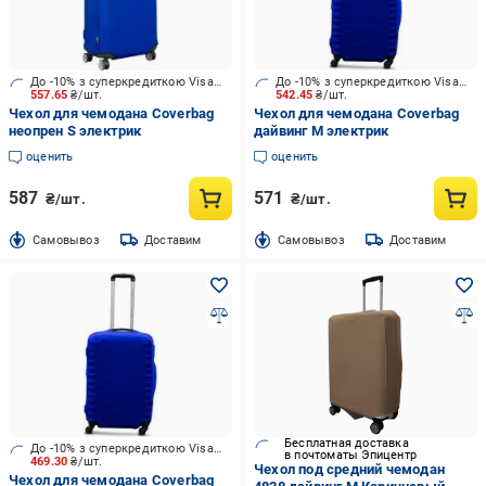
До -10% з суперкредиткою Visa Вигода
До -10% з суперкредиткою Visa Вигода
557.65
₴/шт.
542.45
₴/шт.
Чехол для чемодана Coverbag
Чехол для чемодана Coverbag
неопрен S электрик
дайвинг М электрик
оценить
оценить
587
571
₴/шт.
₴/шт.
Cамовывоз
Доставим
Cамовывоз
Доставим
Бесплатная доставка
До -10% з суперкредиткою Visa Вигода
в почтоматы Эпицентр
469.30
₴/шт.
Чехол под средний чемодан
Чехол для чемодана Coverbag