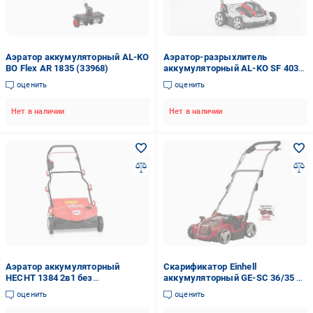
Аэратор аккумуляторный AL-KO
Аэратор-разрыхлитель
BO Flex AR 1835 (33968)
аккумуляторный AL-KO SF 4036
(113574)
оценить
оценить
Нет в наличии
Нет в наличии
Аэратор аккумуляторный
Скарификатор Einhell
HECHT 1384 2в1 без
аккумуляторный GE-SC 36/35 Li
аккумулятора и зарядного
- Solo 3420680
оценить
оценить
устройства (56658)