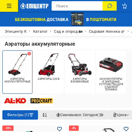
Эпицентр К
Каталог
Сад и огород 🏡
Садовая техника 🌿
Аэраторы аккумуляторные
АЭРАТОРЫ
АЭРАТОРЫ 220 В
АЭРАТОРЫ
АККУМУЛЯТОРЫ
АККУМУЛЯТОРНЫЕ
БЕНЗИНОВЫЕ
И ЗАРЯДНЫЕ
УСТРОЙСТВА ДЛЯ
САДОВОЙ
ТЕХНИКИ
Фильтры (1)
Самовывоз:
Сегодня
Цена