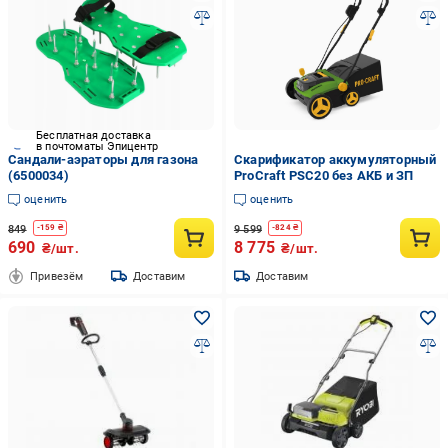
Бесплатная доставка
в почтоматы Эпицентр
Сандали-аэраторы для газона
Скарификатор аккумуляторный
(6500034)
ProCraft PSC20 без АКБ и ЗП
оценить
оценить
849
9 599
-
159
₴
-
824
₴
690
8 775
₴/шт.
₴/шт.
Привезём
Доставим
Доставим