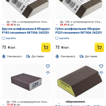
До -10% з суперкредиткою Visa Вигода
До -10% з суперкредиткою Visa Вигода
68.40
₴/шт.
68.40
₴/шт.
Брусок шлифовальный Klingspor
Губка шлифовальная Klingspor
P180 скошенная SK700A 362253
P220 скошенная SK700A 362251
оценить
оценить
72
72
₴/шт.
₴/шт.
Cамовывоз
Доставим
Cамовывоз
Доставим
До -10% з суперкредиткою Visa Вигода
19.09
₴/шт.