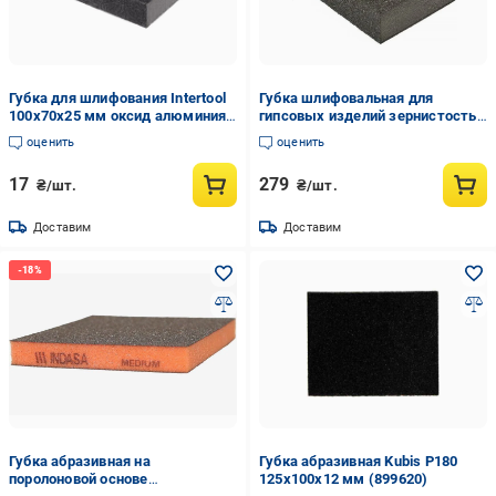
Губка для шлифования Intertool
Губка шлифовальная для
100х70х25 мм оксид алюминия
гипсовых изделий зернистость
К120 (HT-0912)
80 4 шт. (35586448)
оценить
оценить
17
279
₴/шт.
₴/шт.
Доставим
Доставим
Губка абразивная на
Губка абразивная Kubis Р180
поролоновой основе
125x100x12 мм (899620)