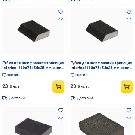
Губка для шлифования трапеция
Губка для шлифования трапеция
Intertool 110х75х54х25 мм оксид
Intertool 110х75х54х25 мм оксид
алюминия К60 (HT-0806)
алюминия К120 (HT-0812)
оценить
оценить
23
23
₴/шт.
₴/шт.
Доставим
Доставим