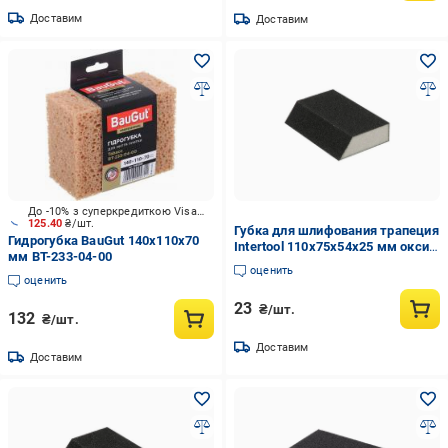
Доставим
Доставим
До -10% з суперкредиткою Visa Вигода
125.40
₴/шт.
Губка для шлифования трапеция
Гидрогубка BauGut 140х110х70
Intertool 110х75х54х25 мм оксид
мм BT-233-04-00
алюминия К180 (HT-0818)
оценить
оценить
23
₴/шт.
132
₴/шт.
Доставим
Доставим