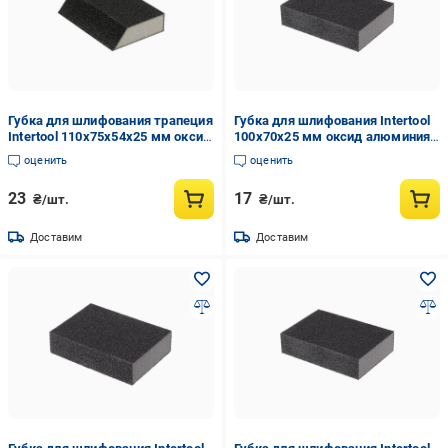
Губка для шлифования трапеция
Губка для шлифования Intertool
Intertool 110х75х54х25 мм оксид
100х70х25 мм оксид алюминия
алюминия К80 (HT-0808)
К240 (HT-0924)
оценить
оценить
23
17
₴/шт.
₴/шт.
Доставим
Доставим