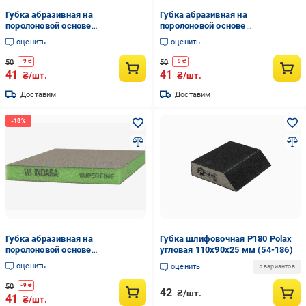
Губка абразивная на
Губка абразивная на
поролоновой основе
поролоновой основе
двухсторонняя INDASA SPONGE
двухсторонняя INDASA SPONGE
оценить
оценить
AUTO 98х120х13 мм Р240-320
AUTO 98х120х13 мм Р1200-1500
50
50
-
9
₴
-
9
₴
41
41
₴/шт.
₴/шт.
Доставим
Доставим
Губка абразивная на
Губка шлифовочная P180 Polax
поролоновой основе
угловая 110х90х25 мм (54-186)
двухсторонняя INDASA SPONGE
оценить
оценить
5 вариантов
AUTO 98х120х13 мм Р500-600
50
-
9
₴
42
₴/шт.
41
₴/шт.