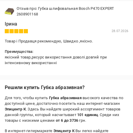
Отзыв про: Губка шлифовальная Bosch P470 EXPERT
2608901168
Ірина
28.07.2026
Товар і Продавця рекомендую, Швидко ,якісно.
Преимущества:
якісний товар,ресурс використання доволі довгий при
інтенсивному використанні
Решили купить Губка абразивная?
Для того, чтобы купить
Губка абразивная
высокого качества по
доступной цене, достаточно посетить наш интернет-магазин
Эпицентр К
. Здесь Вы найдете широкий ассортимент товаров
данной группы, который насчитывает
101 единиц
. Среди них
товары с низкими ценами
от 6 до 3736
грн.
В интернет-гипермаркете
Эпицентр К
Вы легко найдете