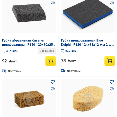
Губка абразивная Kussner
Губка шлифовальная Blue
шлифовальная P150 120x90x25
Dolphin P120 124х98х12 мм 2 шт.
мм (1000-240150)
(GS_125_21328)
оценить
оценить
7 вариантов
73
92
₴/шт.
₴/шт.
Доставим
Доставим