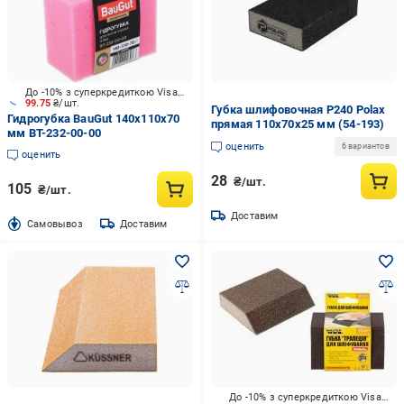
До -10% з суперкредиткою Visa Вигода
99.75
₴/шт.
Губка шлифовочная P240 Polax
Гидрогубка BauGut 140х110х70
прямая 110х70х25 мм (54-193)
мм BT-232-00-00
оценить
6 вариантов
оценить
28
₴/шт.
105
₴/шт.
Доставим
Cамовывоз
Доставим
До -10% з суперкредиткою Visa Вигода