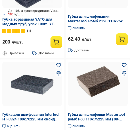
До -10% з суперкредиткою Visa Вигода
180
₴/шт.
Губка для шлифования
Губка абразивная YATO для
MasterTool Ромб Р120 110х75х25
медных труб, упак 10шт. YT-
мм (08-0512)
оценить
63740
1
62.40
₴/шт.
200
₴/шт.
Доставим
Привезём
Доставим
Губка для шлифования Intertool
Губка для шлифовки Mastertool
HT-0924 100x70x25 мм оксид
ромб Р60 110x75x25 мм (08-
алюминия К240 (127999)
0506)
оценить
оценить