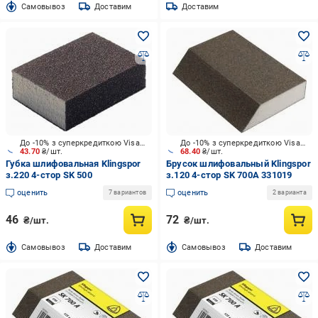
Cамовывоз
Доставим
Доставим
До -10% з суперкредиткою Visa Вигода
До -10% з суперкредиткою Visa Вигода
43.70
₴/шт.
68.40
₴/шт.
Губка шлифовальная Klingspor
Брусок шлифовальный Klingspor
з.220 4-стор SK 500
з.120 4-стор SK 700A 331019
оценить
оценить
7 вариантов
2 варианта
46
72
₴/шт.
₴/шт.
Cамовывоз
Доставим
Cамовывоз
Доставим