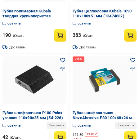
Губка полимерная Kubala
Губка целлюлозна Kubala 1690
твердая крупнопористая
110х180х51 мм (13474687)
110х160х60 мм (1689)
оценить
оценить
190
383
₴/шт.
₴/шт.
Доставим
Доставим
Губка шлифовочная P100 Polax
Губка шлифовальная
угловая 110х90х25 мм (54-226)
NovoAbrasive Р80 100х68х26 мм
вспененный полиуретан 2 шт.
оценить
оценить
3 варианта
5 вариантов
(INKRL00SNA00008000)
124.80
-
20.80
₴
42
₴/шт.