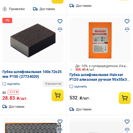
Доставим
Привезём
Доставим
До -10% з суперкредиткою Visa Вигода
505.40
₴/шт.
Губка шлифовальная 100х72х25
Губка шлифовальная Haisser
мм P150 (27734020)
P120 алмазная ручная 95x55x30
оценить
мм №120 4412542 132316
8 вариантов
оценить
31
-
2.17
₴
532
28.83
₴/шт.
₴/шт.
Доставим
Доставим