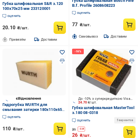
Губка шлифовальная Bosch Fine
Губка шлифовальная S&R з.120
B.f. Profile 2608608223
100х70х25 мм 233120001
оценить
оценить
77
₴/шт.
20.10
₴/шт.
Cамовывоз
Доставим
Привезём
Доставим
До -10% з суперкредиткою Visa Вигода
24.70
₴/шт.
Гидрогубка WURTH для
Губка шлифовальная MasterTool
смывания затирки 180x110x65
з.180 08-0318
мм 1587400002
оценить
оценить
5 вариантов
110
₴/шт.
31
-
5
₴
26
₴/шт.