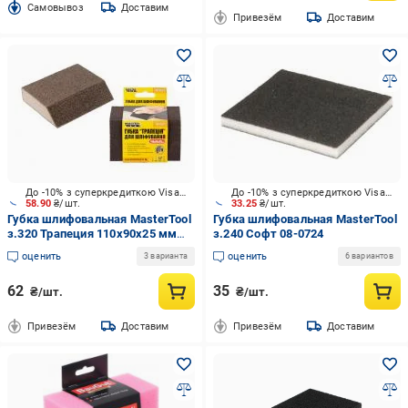
Cамовывоз
Доставим
Привезём
Доставим
До -10% з суперкредиткою Visa Вигода
До -10% з суперкредиткою Visa Вигода
58.90
₴/шт.
33.25
₴/шт.
Губка шлифовальная MasterTool
Губка шлифовальная MasterTool
з.320 Трапеция 110x90x25 мм
з.240 Софт 08-0724
08-0632
оценить
оценить
3 варианта
6 вариантов
62
35
₴/шт.
₴/шт.
Привезём
Доставим
Привезём
Доставим