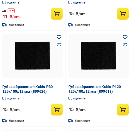
двухсторонняя INDASA SPONGE
оценить
оценить
AUTO 98х120х13 мм Р120-180
50
-
9
₴
45
₴/шт.
41
₴/шт.
Доставим
Доставим
Губка абразивная Kubis Р80
Губка абразивная Kubis Р120
125x100x12 мм (899626)
125x100x12 мм (899618)
оценить
оценить
45
45
₴/шт.
₴/шт.
Доставим
Доставим