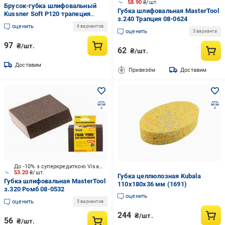
58.90
₴/шт.
Брусок-губка шлифовальный
Губка шлифовальная MasterTool
Kussner Soft P120 трапеция
з.240 Трапция 08-0624
эластичный 125x90x25 мм
оценить
6 вариантов
(1000-250120)
оценить
3 варианта
97
₴/шт.
62
₴/шт.
Доставим
Привезём
Доставим
До -10% з суперкредиткою Visa Вигода
53.20
₴/шт.
Губка целлюлозная Kubala
Губка шлифовальная MasterTool
110х180х36 мм (1691)
з.320 Ромб 08-0532
оценить
оценить
5 вариантов
244
₴/шт.
56
₴/шт.