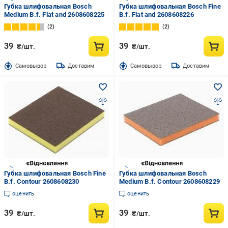
Губка шлифовальная Bosch
Губка шлифовальная Bosch Fine
Medium B.f. Flat and 2608608225
B.f. Flat and 2608608226
2
2
39
39
₴/шт.
₴/шт.
Cамовывоз
Доставим
Cамовывоз
Доставим
Губка шлифовальная Bosch Fine
Губка шлифовальная Bosch
B.f. Contour 2608608230
Medium B.f. Contour 2608608229
оценить
оценить
39
39
₴/шт.
₴/шт.