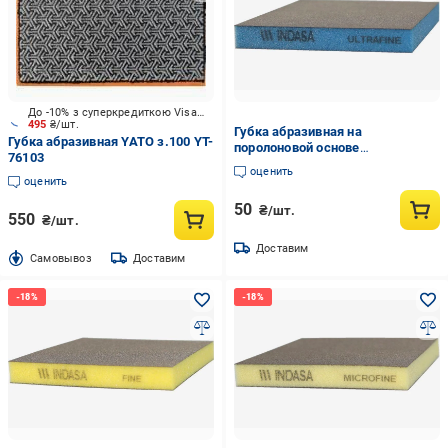
До -10% з суперкредиткою Visa Вигода
495
₴/шт.
Губка абразивная на
Губка абразивная YATO з.100 YT-
поролоновой основе
76103
двухсторонняя INDASA SPONGE
оценить
AUTO 98х120х13 мм Р800-1000
оценить
50
₴/шт.
550
₴/шт.
Доставим
Cамовывоз
Доставим