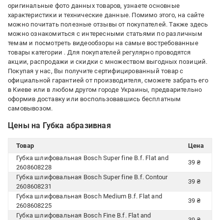
оригинальные фото данных товаров, узнаете основные
характеристики и технические данные. Помимо этого, на сайте
можно почитать полезные отзывы от покупателей. Также здесь
можно ознакомиться с интересными статьями по различным
темам и посмотреть видеообзоры на самые востребованные
товары категории
. Для покупателей регулярно проводятся
акции, распродажи и скидки с множеством выгодных позиций.
Покупая у нас, Вы получите сертифицированный товар с
официальной гарантией от производителя, сможете забрать его
в Киеве или в любом другом городе Украины, предварительно
оформив доставку или воспользовавшись бесплатным
самовывозом.
Цены на Губка абразивная
Товар
Цена
Губка шлифовальная Bosch Super fine B.f. Flat and
39 ₴
2608608228
Губка шлифовальная Bosch Super fine B.f. Contour
39 ₴
2608608231
Губка шлифовальная Bosch Medium B.f. Flat and
39 ₴
2608608225
Губка шлифовальная Bosch Fine B.f. Flat and
39 ₴