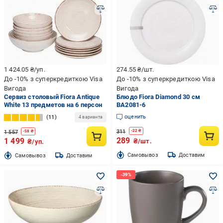
1 424.05
₴/уп.
274.55
₴/шт.
До -10% з суперкредиткою Visa
До -10% з суперкредиткою Visa
Вигода
Вигода
Сервиз столовый Fiora Antique
Блюдо Fiora Diamond 30 см
White 13 предметов на 6 персон
BA2081-6
оценить
11
4 варианта
311
-
22
₴
1 557
-
58
₴
289
1 499
₴/шт.
₴/уп.
Cамовывоз
Доставим
Cамовывоз
Доставим