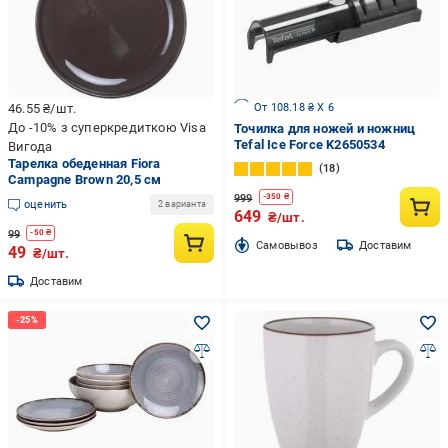
От 108.18 ₴ X 6
46.55
₴/шт.
До -10% з суперкредиткою Visa
Точилка для ножей и ножниц
Tefal Ice Force K2650534
Вигода
Тарелка обеденная Fiora
18
Campagne Brown 20,5 см
999
-
350
₴
оценить
2 варианта
649
₴/шт.
99
-
50
₴
Cамовывоз
Доставим
49
₴/шт.
Доставим