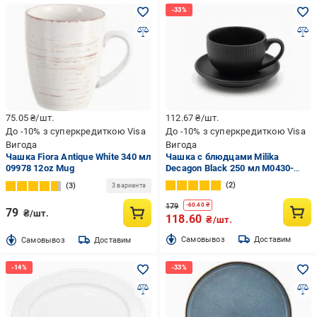
75.05
₴/шт.
112.67
₴/шт.
До -10% з суперкредиткою Visa
До -10% з суперкредиткою Visa
Вигода
Вигода
Чашка Fiora Antique White 340 мл
Чашка с блюдцами Milika
09978 12oz Mug
Decagon Black 250 мл M0430-
CHB250-2B
2
3
3 варианта
179
-
60.40
₴
79
₴/шт.
118.60
₴/шт.
Cамовывоз
Доставим
Cамовывоз
Доставим