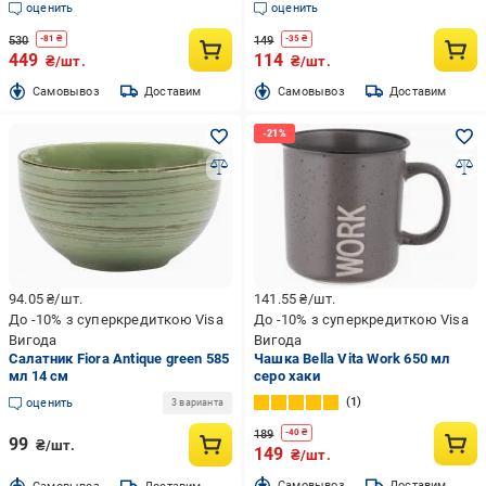
оценить
оценить
530
149
-
81
₴
-
35
₴
449
114
₴/шт.
₴/шт.
Cамовывоз
Доставим
Cамовывоз
Доставим
94.05
₴/шт.
141.55
₴/шт.
До -10% з суперкредиткою Visa
До -10% з суперкредиткою Visa
Вигода
Вигода
Салатник Fiora Antique green 585
Чашка Bella Vita Work 650 мл
мл 14 см
серо хаки
1
оценить
3 варианта
189
-
40
₴
99
₴/шт.
149
₴/шт.
Cамовывоз
Доставим