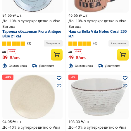
84.55
₴/шт.
46.55
₴/шт.
До -10% з суперкредиткою Visa
До -10% з суперкредиткою Visa
Вигода
Вигода
Тарелка обеденная Fiora Antique
Чашка Bella Vita Notes Coral 250
Blue 21 см
мл
2
6
3 варианта
9 вариантов
99
79
-
10
₴
-
30
₴
89
49
₴/шт.
₴/шт.
Cамовывоз
Доставим
Cамовывоз
Доставим
94.05
₴/шт.
108.30
₴/шт.
До -10% з суперкредиткою Visa
До -10% з суперкредиткою Visa