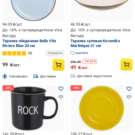
94.05
₴/шт.
46.55
₴/шт.
До -10% з суперкредиткою Visa
До -10% з суперкредиткою Visa
Вигода
Вигода
Тарелка обеденная Bella Vita
Тарелка суповая Keramika
Riviera Blue 20 см
Martinique 21 см
оценить
3
3 варианта
236.30
-
187.30
₴
99
₴/шт.
49
₴/шт.
Доставка недоступна
Cамовывоз
Доставим
141.55
₴/шт.
156.27
₴/шт.