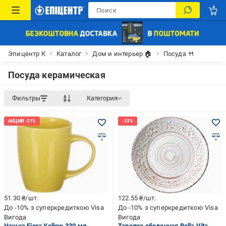
Эпицентр К
Каталог
Дом и интерьер 🏠
Посуда 🍴
Посуда керамическая
Фильтры
Категория
51.30
₴/шт.
122.55
₴/шт.
До -10% з суперкредиткою Visa
До -10% з суперкредиткою Visa
Вигода
Вигода
Чашка Fiora Yellow 330 мл
Тарелка обеденная Bella Vita