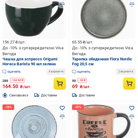
156.27
₴/шт.
65.55
₴/шт.
До -10% з суперкредиткою Visa
До -10% з суперкредиткою Visa
Вигода
Вигода
Чашка для эспрессо Origami
Тарелка обеденная Fiora Nordic
Horeca Barista 90 мл зелена
Fog 20,5 см
оценить
оценить
4 варианта
2 варианта
299
99
-
134.50
₴
-
30
₴
164.50
69
₴/шт.
₴/шт.
Cамовывоз
Доставим
Доставим