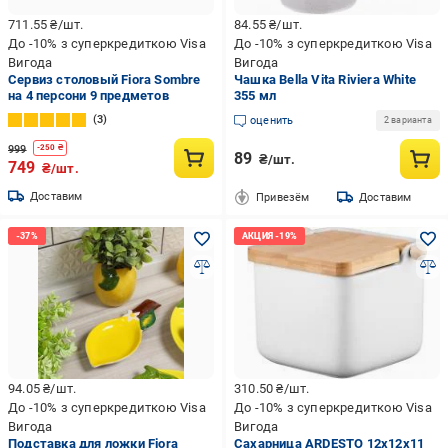
711.55
₴/шт.
84.55
₴/шт.
До -10% з суперкредиткою Visa
До -10% з суперкредиткою Visa
Вигода
Вигода
Сервиз столовый Fiora Sombre
Чашка Bella Vita Riviera White
на 4 персони 9 предметов
355 мл
3
оценить
2 варианта
999
-
250
₴
89
₴/шт.
749
₴/шт.
Доставим
Привезём
Доставим
94.05
₴/шт.
310.50
₴/шт.
До -10% з суперкредиткою Visa
До -10% з суперкредиткою Visa
Вигода
Вигода
Подставка для ложки Fiora
Сахарница ARDESTO 12х12х11