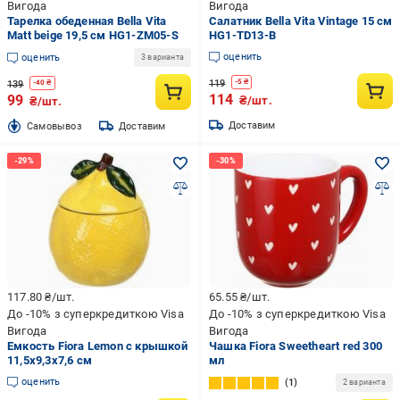
Вигода
Вигода
Тарелка обеденная Bella Vita
Салатник Bella Vita Vintage 15 см
Matt beige 19,5 см HG1-ZM05-S
HG1-TD13-B
оценить
оценить
3 варианта
119
-
5
₴
139
-
40
₴
114
99
₴/шт.
₴/шт.
Доставим
Cамовывоз
Доставим
117.80
₴/шт.
65.55
₴/шт.
До -10% з суперкредиткою Visa
До -10% з суперкредиткою Visa
Вигода
Вигода
Емкость Fiora Lemon с крышкой
Чашка Fiora Sweetheart red 300
11,5x9,3x7,6 см
мл
оценить
1
2 варианта