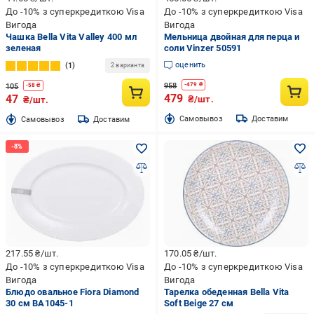
До -10% з суперкредиткою Visa
До -10% з суперкредиткою Visa
Вигода
Вигода
Чашка Bella Vita Valley 400 мл
Мельница двойная для перца и
зеленая
соли Vinzer 50591
оценить
1
2 варианта
958
-
479
₴
105
-
58
₴
479
47
₴/шт.
₴/шт.
Cамовывоз
Доставим
Cамовывоз
Доставим
217.55
₴/шт.
170.05
₴/шт.
До -10% з суперкредиткою Visa
До -10% з суперкредиткою Visa
Вигода
Вигода
Блюдо овальное Fiora Diamond
Тарелка обеденная Bella Vita
30 см BA1045-1
Soft Beige 27 см