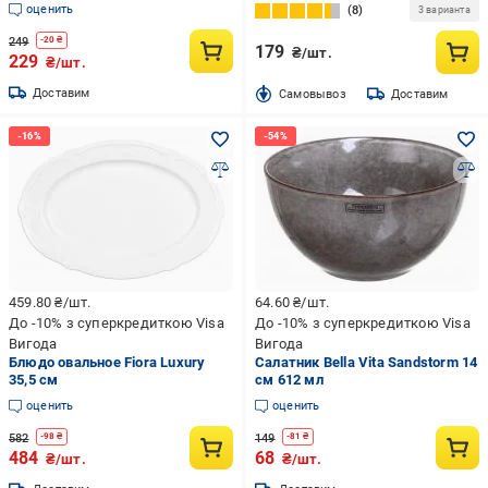
оценить
8
3 варианта
249
-
20
₴
179
₴/шт.
229
₴/шт.
Доставим
Cамовывоз
Доставим
459.80
₴/шт.
64.60
₴/шт.
До -10% з суперкредиткою Visa
До -10% з суперкредиткою Visa
Вигода
Вигода
Блюдо овальное Fiora Luxury
Салатник Bella Vita Sandstorm 14
35,5 см
см 612 мл
оценить
оценить
582
149
-
98
₴
-
81
₴
484
68
₴/шт.
₴/шт.