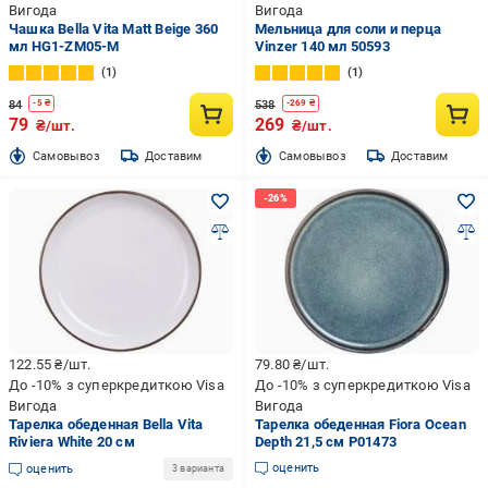
Вигода
Вигода
Чашка Bella Vita Matt Beige 360
Мельница для соли и перца
мл HG1-ZM05-M
Vinzer 140 мл 50593
1
1
84
538
-
5
₴
-
269
₴
79
269
₴/шт.
₴/шт.
Cамовывоз
Доставим
Cамовывоз
Доставим
122.55
₴/шт.
79.80
₴/шт.
До -10% з суперкредиткою Visa
До -10% з суперкредиткою Visa
Вигода
Вигода
Тарелка обеденная Bella Vita
Тарелка обеденная Fiora Ocean
Riviera White 20 см
Depth 21,5 см P01473
оценить
оценить
3 варианта