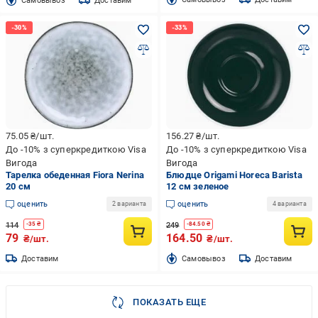
Cамовывоз
Доставим
75.05
₴/шт.
156.27
₴/шт.
До -10% з суперкредиткою Visa
До -10% з суперкредиткою Visa
Вигода
Вигода
Тарелка обеденная Fiora Nerina
Блюдце Origami Horeca Barista
20 см
12 см зеленое
оценить
оценить
2 варианта
4 варианта
114
249
-
35
₴
-
84.50
₴
79
164.50
₴/шт.
₴/шт.
Доставим
Cамовывоз
Доставим
ПОКАЗАТЬ ЕЩЕ