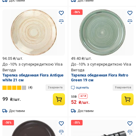
Доставим
Доставим
94.05
₴/шт.
49.40
₴/шт.
До -10% з суперкредиткою Visa
До -10% з суперкредиткою Visa
Вигода
Вигода
Тарелка обеденная Fiora Antique
Тарелка обеденная Fiora Retro
white 21 см
Green 19 см
4
оценить
3 варианта
9 вариантов
119
-
67
₴
99
₴/шт.
52
₴/шт.
Доставим
Доставим