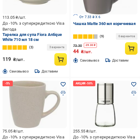
От 7.33 ₴ X 6
113.05
₴/шт.
До -10% з суперкредиткою Visa
Чашка Matte 360 мл коричневая
Вигода
Тарелка для супа Fiora Antique
9
6 вариантов
White 710 мл 18 см
73.30
-
29.30
₴
3
3 варианта
44
₴/шт.
119
₴/шт.
Cамовывоз
Доставим
Cамовывоз
Доставим
75.05
₴/шт.
255.55
₴/шт.
До -10% з суперкредиткою Visa
До -10% з суперкредиткою Visa