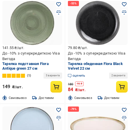
141.55
₴/шт.
79.80
₴/шт.
До -10% з суперкредиткою Visa
До -10% з суперкредиткою Visa
Вигода
Вигода
Тарелка подставная Fiora
Тарелка обеденная Fiora Black
Antique green 27 см
Velvet 22 см
1
оценить
3 варианта
2 варианта
180
-
96
₴
149
₴/шт.
84
₴/шт.
Cамовывоз
Доставим
Cамовывоз
Доставим