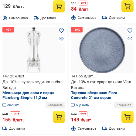
114
-
30
₴
129
₴/шт.
84
₴/шт.
Cамовывоз
Доставим
Cамовывоз
Доставим
147.25
₴/шт.
141.55
₴/шт.
До -10% з суперкредиткою Visa
До -10% з суперкредиткою Visa
Вигода
Вигода
Мельница для соли и перца
Тарелка обеденная Fiora
Flamberg Simple 11,2 см
Concrete 21 см серая
оценить
оценить
3 варианта
2 варианта
260
179
-
105
₴
-
30
₴
155
149
₴/шт.
₴/шт.
Доставим
Cамовывоз
Доставим