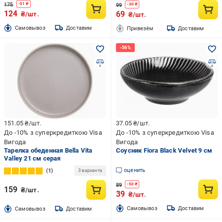
175
-
51
₴
99
-
30
₴
124
69
₴/шт.
₴/шт.
Cамовывоз
Доставим
Привезём
Доставим
151.05
₴/шт.
37.05
₴/шт.
До -10% з суперкредиткою Visa
До -10% з суперкредиткою Visa
Вигода
Вигода
Тарелка обеденная Bella Vita
Соусник Fiora Black Velvet 9 см
Valley 21 см серая
оценить
1
3 варианта
89
-
50
₴
159
₴/шт.
39
₴/шт.
Cамовывоз
Доставим
Cамовывоз
Доставим