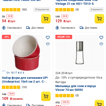
Vintage 21 см HG1-TD13-S
52
5
25 вариантов
3 варианта
79
149
-
25
₴
-
20
₴
54
129
₴/шт.
₴/шт.
Cамовывоз
Доставим
Cамовывоз
Доставим
От 18.17 ₴ X 6
224.20
₴/шт.
До -10% з суперкредиткою Visa
Набор форм для запекания UP!
(Underprice) 10x5 см 2 шт. C-
Вигода
BDN30-4
Мельница для соли и перца
12
Vinzer 70 мл 50592
145
-
36
₴
2
109
₴/компл.
472
-
236
₴
Cамовывоз
Доставим