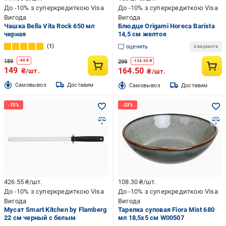
До -10% з суперкредиткою Visa
До -10% з суперкредиткою Visa
Вигода
Вигода
Чашка Bella Vita Rock 650 мл
Блюдце Origami Horeca Barista
черная
14,5 см желтое
1
оценить
4 варианта
189
-
40
₴
299
-
134.50
₴
149
164.50
₴/шт.
₴/шт.
Cамовывоз
Доставим
Cамовывоз
Доставим
426.55
₴/шт.
108.30
₴/шт.
До -10% з суперкредиткою Visa
До -10% з суперкредиткою Visa
Вигода
Вигода
Мусат Smart Kitchen by Flamberg
Тарелка суповая Fiora Mist 680
22 см черный с белым
мл 18,5х5 см W00507