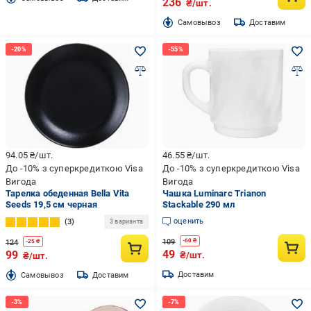
236
₴/шт.
Cамовывоз
Доставим
94.05
₴/шт.
46.55
₴/шт.
До -10% з суперкредиткою Visa
До -10% з суперкредиткою Visa
Вигода
Вигода
Тарелка обеденная Bella Vita
Чашка Luminarc Trianon
Seeds 19,5 см черная
Stackable 290 мл
оценить
3
3 варианта
109
-
60
₴
124
-
25
₴
49
99
₴/шт.
₴/шт.
Доставим
Cамовывоз
Доставим