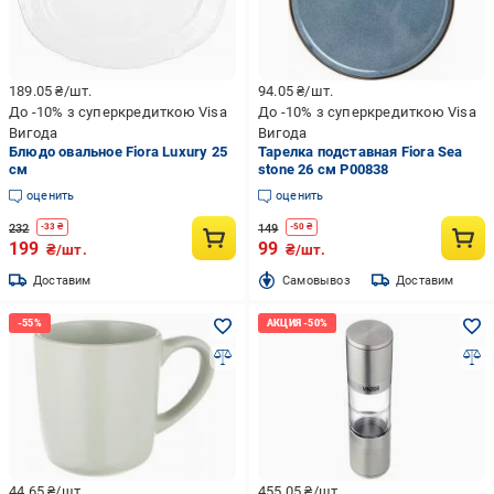
189.05
₴/шт.
94.05
₴/шт.
До -10% з суперкредиткою Visa
До -10% з суперкредиткою Visa
Вигода
Вигода
Блюдо овальное Fiora Luxury 25
Тарелка подставная Fiora Sea
см
stone 26 см P00838
оценить
оценить
232
149
-
33
₴
-
50
₴
199
99
₴/шт.
₴/шт.
Доставим
Cамовывоз
Доставим
44.65
₴/шт.
455.05
₴/шт.