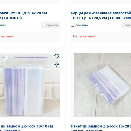
овки ЛУЧ 01-Д р. 42 28 см
Берцы демисезонные влагостой
e (14103616)
ТВ-801 р. 43 28,5 см (ТВ-801-хак
нить
оценить
3 варианта
7 ва
 наличии
Нет в наличии
 из замком Zip-lock 10х10 см
Пакет из замком Zip-lock 16х28