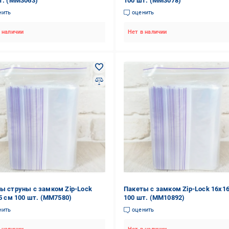
т. (MM3063)
100 шт. (MM3078)
нить
оценить
 наличии
Нет в наличии
ы струны с замком Zip-Lock
Пакеты с замком Zip-Lock 16х1
,5 см 100 шт. (MM7580)
100 шт. (ММ10892)
нить
оценить