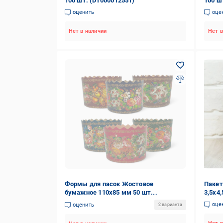
100 шт. (DT000012551)
100 ш
оценить
оце
Нет в наличии
Нет в
Формы для пасок Жостовое
Пакет
бумажное 110х85 мм 50 шт.
3,5х4
(84618944)
оце
оценить
2 варианта