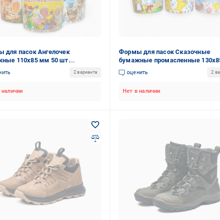
 для пасок Ангелочек
Формы для пасок Сказочные
ные 110х85 мм 50 шт.
бумажные промасленные 130х8
421544)
50 шт. (2278020490)
нить
оценить
2 варианта
2 в
 наличии
Нет в наличии