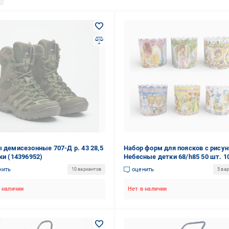
 демисезонные 707-Д р. 43 28,5
Набор форм для поясков с рису
ки (14396952)
Небесные детки 68/h85 50 шт. 10
Белый
нить
оценить
10 вариантов
5 ва
 наличии
Нет в наличии