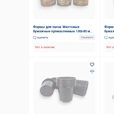
Формы для пасок Жестовые
Формы
бумажные промасленные 130х85 мм
бумаж
50 шт. (5041544552)
(3216
оценить
оце
3 варианта
Нет в наличии
Нет в