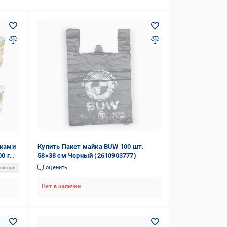
нками
Купить Пакет майка BUW 100 шт.
0 г
58×38 см Черный (2610903777)
оценить
риантов
Нет в наличии