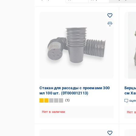
Стакан для рассады с проемами 300
Берцы
мл 100 шт. (DT000012113)
см Ха
1
оце
Нет в наличии
Нет в