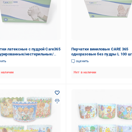
тки латексные с пудрой Care365
Перчатки виниловые CARE 365
урированные/нестерильные/
одноразовые без пудры L 100 ш
азовые S 100 шт.
Белый
нить
оценить
 наличии
Нет в наличии