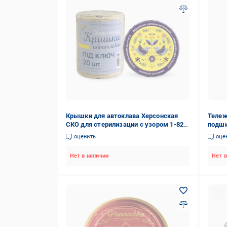
Крышки для автоклава Херсонская
Тележ
СКО для стерилизации с узором 1-82
подши
под ключ 20 шт. до 120°C
мм (Т
оценить
оце
Нет в наличии
Нет в