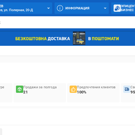
ЕВ
ЭПИЦЕН
ИНФОРМАЦИЯ
в, ул. Полярная, 20-Д
БИЗНЕС
тре
Продажи за полгода
Предпочтения клиентов
Св
21
100%
95