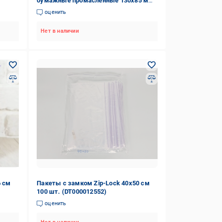
бумажные промасленные 130х85 мм
50 шт. (5045487547)
оценить
Нет в наличии
6 см
Пакеты с замком Zip-Lock 40х50 см
100 шт. (DT000012552)
оценить