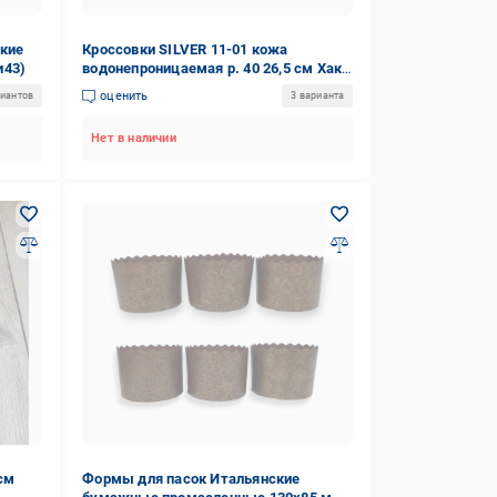
кие
Кроссовки SILVER 11-01 кожа
и43)
водонепроницаемая р. 40 26,5 см Хаки
(14103554)
оценить
риантов
3 варианта
Нет в наличии
 см
Формы для пасок Итальянские