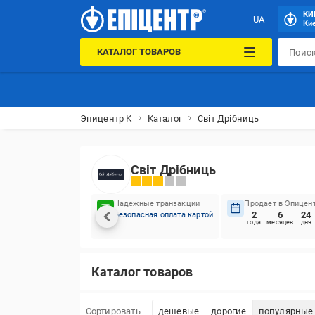
КИ
UA
Кие
КАТАЛОГ ТОВАРОВ
Эпицентр К
Каталог
Світ Дрібниць
Світ Дрібниць
Надежные транзакции
Продает в Эпицен
2
6
24
Безопасная оплата картой
года
месяцев
дня
Каталог товаров
Сортировать
дешевые
дорогие
популярные