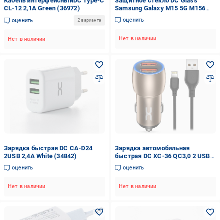
Кабель интерфейсныйDC Type-C
Защитное стекло DC Glass
CL-12 2,1A Green (36972)
Samsung Galaxy M15 5G M156
(Full Glue)
оценить
оценить
2 варианта
Нет в наличии
Нет в наличии
Зарядка быстрая DC CA-D24
Зарядка автомобильная
2USB 2,4A White (34842)
быстрая DC XC-36 QC3,0 2 USB
кабель Lightning 36W Gold
оценить
оценить
(34737)
Нет в наличии
Нет в наличии