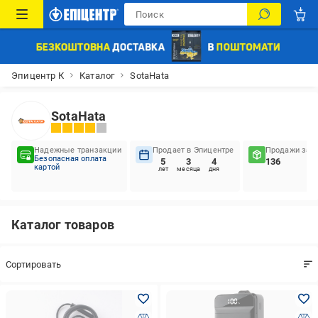
Эпицентр К
Каталог
SotaHata
SotaHata
Надежные транзакции
Продает в Эпицентре
Продажи за п
Безопасная оплата
5
3
4
136
картой
лет
месяца
дня
Каталог товаров
Coртировать