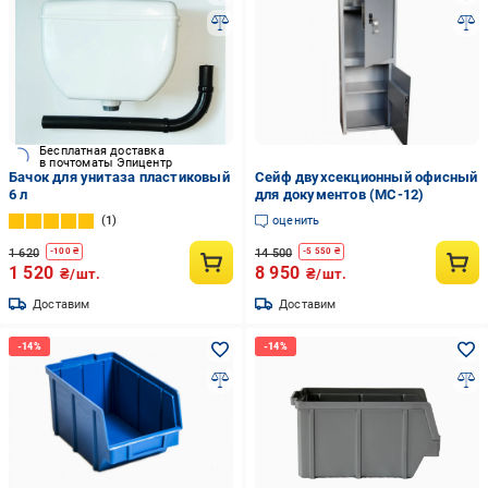
Бесплатная доставка
в почтоматы Эпицентр
Бачок для унитаза пластиковый
Сейф двухсекционный офисный
6 л
для документов (МС-12)
1
оценить
1 620
14 500
-
100
₴
-
5 550
₴
1 520
8 950
₴/шт.
₴/шт.
Доставим
Доставим