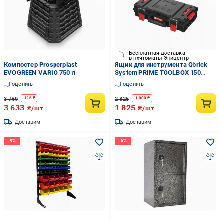
Бесплатная доставка
в почтоматы Эпицентр
Компостер Prosperplast
Ящик для инструмента Qbrick
EVOGREEN VARIO 750 л
System PRIME TOOLBOX 150
VARIO IP66
оценить
оценить
3 769
2 825
-
136
₴
-
1 000
₴
3 633
1 825
₴/шт.
₴/шт.
Доставим
Доставим