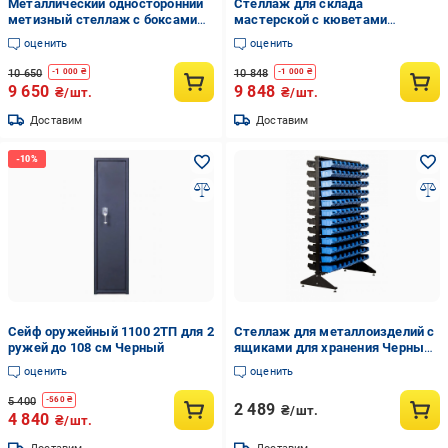
Металлический односторонний
Стеллаж для склада
метизный стеллаж с боксами
мастерской с кюветами
(6288089)
(6287991)
оценить
оценить
10 650
10 848
-
1 000
₴
-
1 000
₴
9 650
9 848
₴/шт.
₴/шт.
Доставим
Доставим
Сейф оружейный 1100 2ТП для 2
Стеллаж для металлоизделий с
ружей до 108 см Черный
ящиками для хранения Черный
(1013)
оценить
оценить
5 400
-
560
₴
2 489
₴/шт.
4 840
₴/шт.