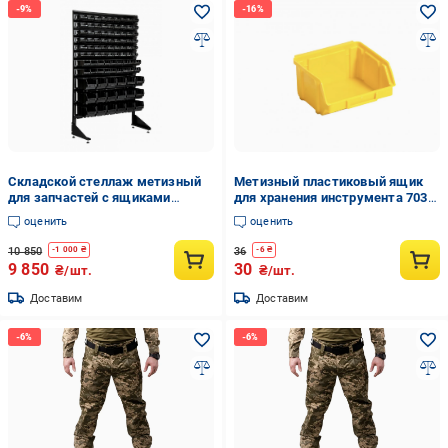
Складской стеллаж метизный
Метизный пластиковый ящик
для запчастей с ящиками
для хранения инструмента 703
металлический (1501-6/2/3 CH)
90х100х50 см Желтый
оценить
оценить
10 850
36
-
1 000
₴
-
6
₴
9 850
30
₴/шт.
₴/шт.
Доставим
Доставим