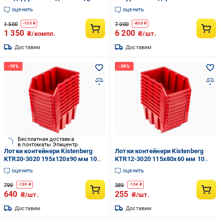
регулируемым ремнем 3,5 л
4в1.
оценить
оценить
1 500
7 000
-
150
₴
-
800
₴
1 350
6 200
₴/компл.
₴/шт.
Доставим
Доставим
Бесплатная доставка
в почтоматы Эпицентр
Лотки контейнери Kistenberg
Лотки контейнери Kistenberg
KTR20-3020 195x120x90 мм 10
KTR12-3020 115x80x60 мм 10
шт.
шт.
оценить
оценить
799
389
-
159
₴
-
134
₴
640
255
₴/шт.
₴/шт.
Доставим
Доставим