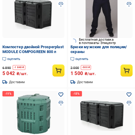
Бесплатная доставка
в почтоматы Эпицентр
Компостер двойной Prosperplast
Брюки мужские для полиции/
MODULE COMPOGREEN 800 л
охраны
оценить
оценить
6 890
2 000
-
1 848
₴
-
500
₴
5 042
1 500
₴/шт.
₴/шт.
Доставим
Доставим