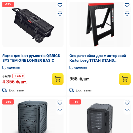
Ящик для інструментів QBRICK
Опора-стойка для мастерской
SYSTEM ONE LONGER BASIC
Kistenberg TITAN STAND
KTIS8060
оценить
оценить
5 678
-
1 322
₴
958
₴/шт.
4 356
₴/шт.
Доставим
Доставим