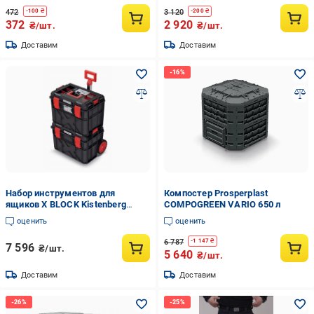
472
3 120
-
100
₴
-
200
₴
372
2 920
₴/шт.
₴/шт.
Доставим
Доставим
Набор инструментов для
Компостер Prosperplast
ящиков X BLOCK Kistenberg
COMPOGREEN VARIO 650 л
KXBS604085F 546x380x785 мм
оценить
оценить
IP55 2 шт.
6 787
-
1 147
₴
7 596
₴/шт.
5 640
₴/шт.
Доставим
Доставим