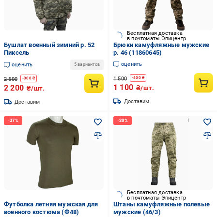
Бесплатная доставка
в почтоматы Эпицентр
Бушлат военный зимний р. 52
Брюки камуфляжные мужские
Пиксель
р. 46 (11860645)
оценить
оценить
5 вариантов
1 500
-
400
₴
2 500
-
300
₴
1 100
2 200
₴/шт.
₴/шт.
Доставим
Доставим
Бесплатная доставка
в почтоматы Эпицентр
Футболка летняя мужская для
Штаны камуфляжные полевые
военного костюма (Ф48)
мужские (46/3)