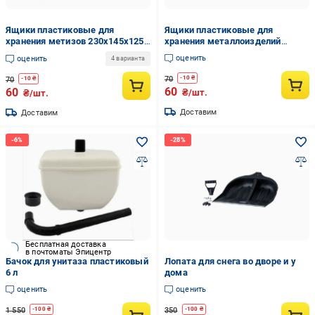
Ящики пластиковые для
Ящики пластиковые для
хранения метизов 230х145х125
хранения металлоизделий
мм Синий (1002)
230х145х125 мм Черный (00003)
оценить
оценить
4 варианта
70
-
10
₴
70
-
10
₴
60
60
₴/шт.
₴/шт.
Доставим
Доставим
Бесплатная доставка
в почтоматы Эпицентр
Бачок для унитаза пластиковый
Лопата для снега во дворе и у
6 л
дома
оценить
оценить
1 550
350
-
100
₴
-
100
₴