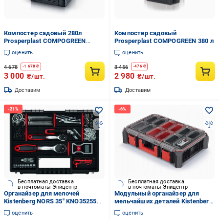
Компостер садовый 280л
Компостер садовый
Prosperplast COMPOGREEN
Prosperplast COMPOGREEN 380 л
WOODY
оценить
оценить
4 678
3 456
-
1 678
₴
-
476
₴
3 000
2 980
₴/шт.
₴/шт.
Доставим
Доставим
Бесплатная доставка
Бесплатная доставка
в почтоматы Эпицентр
в почтоматы Эпицентр
Органайзер для мелочей
Модульный органайзер для
Kistenberg NORS 35" KNO35255S
мельчайших деталей Kistenberg
344х249х50 мм 20 секций
X Block Bridge 543х368х122 мм
оценить
оценить
(KXBB5540S)