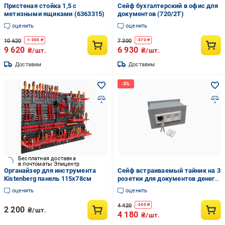
Пристеная стойка 1,5 с
Сейф бухгалтерский в офис для
метизными ящиками (6363315)
документов (720/2Т)
оценить
оценить
10 620
7 300
-
1 000
₴
-
370
₴
9 620
6 930
₴/шт.
₴/шт.
Доставим
Доставим
Бесплатная доставка
в почтоматы Эпицентр
Органайзер для инструмента
Сейф встраиваемый тайник на 3
Kistenberg панель 115х78см
розетки для документов денег
драгоценностей
оценить
оценить
4 420
-
240
₴
2 200
₴/шт.
4 180
₴/шт.