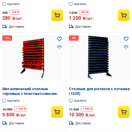
оценить
оценить
450
1 500
-
170
₴
-
300
₴
280
1 200
₴/шт.
₴/шт.
Доставим
Доставим
Металлический стеллаж
Стеллаж для метизов с лотками
торговые с пластмассовыми
(1025)
ящиками для метизов (6288475)
оценить
оценить
10 800
11 500
-
1 000
₴
-
1 000
₴
9 800
10 500
₴/шт.
₴/шт.
Доставим
Доставим