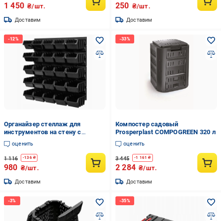
1 450
250
₴/шт.
₴/шт.
Доставим
Доставим
Органайзер стеллаж для
Компостер садовый
инструментов на стену с
Prosperplast COMPOGREEN 320 л
ящиками 39x39 см
оценить
оценить
1 116
3 445
-
136
₴
-
1 161
₴
980
2 284
₴/шт.
₴/шт.
Доставим
Доставим