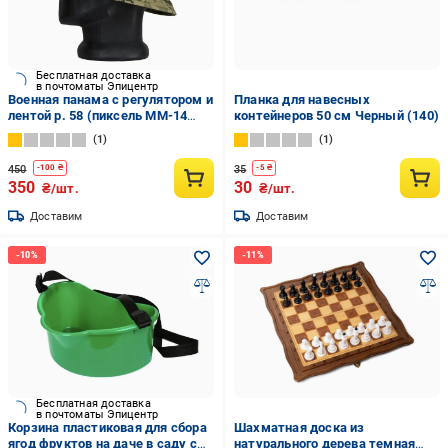
Бесплатная доставка
в почтоматы Эпицентр
Военная панама с регулятором и
Планка для навесных
лентой р. 58 (пиксель ММ-14
контейнеров 50 см Черный (140)
ВСУ)
1
1
450
35
-
100
₴
-
5
₴
350
30
₴/шт.
₴/шт.
Доставим
Доставим
Бесплатная доставка
в почтоматы Эпицентр
Корзина пластиковая для сбора
Шахматная доска из
ягод фруктов на даче в саду с
натурального дерева темная