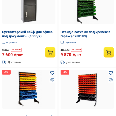
Бухгалтерский сейф для офиса
Стенд с лотками под крепеж в
под документы (1000/2)
гараж (6288189)
оценить
оценить
9 850
10 870
-
2 250
₴
-
1 000
₴
7 600
9 870
₴/шт.
₴/шт.
Доставим
Доставим