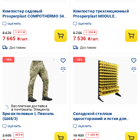
Компостер садовый
Компостер трехсекционный
Prosperplast COMPOTHERMO 340
Prosperplast MODULE
л
COMPOGREEN 1200 л
оценить
оценить
8 676
8 756
-
1 011
₴
-
1 220
₴
7 665
7 536
₴/шт.
₴/шт.
Доставим
Доставим
Бесплатная доставка
в почтоматы Эпицентр
Брюки полевые L Пиксель
Складской стеллаж
(Ш48/3)
односторонний и лотки для
метизов (6287644)
оценить
оценить
2 500
10 920
-
400
₴
-
1 420
₴