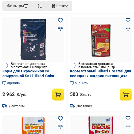
Фильтры
Цена
Бесплатная доставка
Бесплатная доставка
в почтоматы Эпицентр
в почтоматы Эпицентр
Корм для Окраски кои со
Корм готовый Hikari Crestгel для
спирулиной Saki Hikari Color
всеядных ящериц питающихся
Enhancing 2 кг Medium M 5,0-5,5
овощами и насекомыми гель 50
оценить
оценить
мм
г (20611)
2 962
583
₴/уп.
₴/шт.
Доставим
Доставим