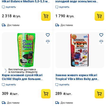
Hikari Balance Medium 5,0-5,5 мм
холодной воде осень/весна
2 кг (41737)
Hikari Wheat Germ 2 кг Medium M
оценить
оценить
5,0-5,5 мм
2 318
1 790
₴/уп.
₴/уп.
Доставим
Доставим
Бесплатная доставка
в почтоматы Эпицентр
Корм основной сухой Hikari
Замена живого корма Hikari
Cichlid Staple для больших
Tropical Vibra Bites Baby для
цихлид 30+ см L гранулы 7,2-8,2
аквариумных рыб 2-7 см черви
оценить
оценить
мм 250 г (03428)
3,5-4 мм 37 г тонущий (22205)
309
289
₴/шт.
₴/шт.
Доставим
Доставим