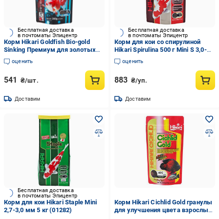
Бесплатная доставка
Бесплатная доставка
в почтоматы Эпицентр
в почтоматы Эпицентр
Корм Hikari Goldfish Bio-gold
Корм для кои со спирулиной
Sinking Премиум для золотых
Hikari Spirulina 500 г Mini S 3,0-
рыбок и малька кои с
3,4 мм
оценить
оценить
пробиотиками 4+ см гранулы
2,7-3,0 мм тонущий 100 г (02512)
541
883
₴/шт.
₴/уп.
Доставим
Доставим
Бесплатная доставка
в почтоматы Эпицентр
Корм для кои Hikari Staple Mini
Корм Hikari Cichlid Gold гранулы
2,7-3,0 мм 5 кг (01282)
для улучшения цвета взрослых
цихлид 15-30 см M 57 г, 4,8-5,3