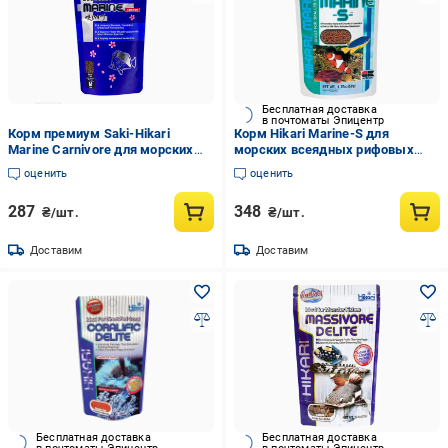
Бесплатная доставка
в почтоматы Эпицентр
Корм премиум Saki-Hikari
Корм Hikari Marine-S для
Marine Carnivore для морских
морских всеядных рифовых
хищных рыб 3-10 см гранулы
рыбок 3+ см гранулы ~1-1,5 мм
оценить
оценить
1,3-1,6 мм тонущий 40 г (43507)
50 г тонущий (25210)
287
348
₴/шт.
₴/шт.
Доставим
Доставим
Бесплатная доставка
Бесплатная доставка