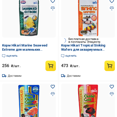
Бесплатная доставка
в почтоматы Эпицентр
Корм Hikari Marine Seaweed
Корм Hikari Tropical Sinking
Extreme для маленьких
Wafers для аквариумных
растительноядных морских
всеядных сомиков 3+ см диски
оценить
оценить
рыбок 3-10 см Small гранулы ~1
5 мм 110г тонущий (21521)
мм 45 г тонущий (25310)
256
473
₴/шт.
₴/шт.
Доставим
Доставим