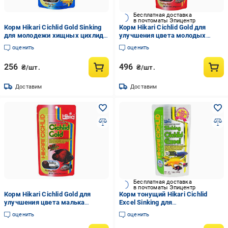
Бесплатная доставка
в почтоматы Эпицентр
Корм Hikari Cichlid Gold Sinking
Корм Hikari Cichlid Gold для
для молодежи хищных цихлид
улучшения цвета молодых
8-15 см S гранулы 3,0-3,4 мм
цихлид 8-15 см S 3,2-3,7 мм
оценить
оценить
100 г тонущий (04620)
гранулы 250 г (04228)
256
496
₴/шт.
₴/шт.
Доставим
Доставим
Бесплатная доставка
в почтоматы Эпицентр
Корм Hikari Cichlid Gold для
Корм тонущий Hikari Cichlid
улучшения цвета малька
Excel Sinking для
цихлид 4-15 см гранулы SS 1,7-
растительноядных цихлид
оценить
оценить
2,0 мм 57 г (04111)
гранулы 3,5-4,0 мм 342 г (14633)