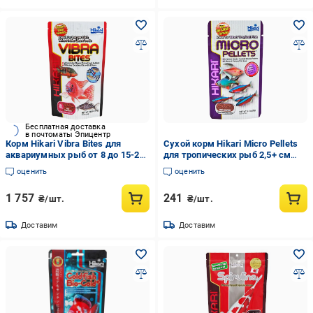
Бесплатная доставка
в почтоматы Эпицентр
Корм Hikari Vibra Bites для
Сухой корм Hikari Micro Pellets
аквариумных рыб от 8 до 15-20
для тропических рыб 2,5+ см
см XL черви ~7-8 мм 415 г
микрогранулы ~0,8 мм
оценить
оценить
медленно-тонучий (22238)
медленно тонущий 22 г (21102)
1 757
241
₴/шт.
₴/шт.
Доставим
Доставим