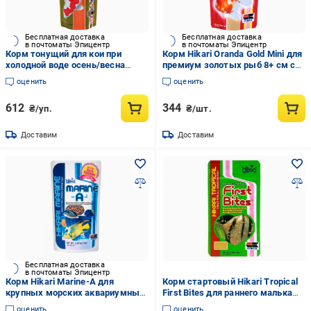
Бесплатная доставка
Бесплатная доставка
в почтоматы Эпицентр
в почтоматы Эпицентр
Корм тонущий для кои при
Корм Hikari Oranda Gold Mini для
холодной воде осень/весна
премиум золотых рыб 8+ см с
Hikari Wheat Germ SINKING 500 г
наростами на голове 2,7-3,0
оценить
оценить
Medium M 5,0-5,5 мм
мм/100 г плавающий (05620)
612
344
₴/уп.
₴/шт.
Доставим
Доставим
Бесплатная доставка
в почтоматы Эпицентр
Корм Hikari Marine-A для
Корм стартовый Hikari Tropical
крупных морских аквариумных
First Bites для раннего малька
рыб 10+ мм гранулы 2,3-2,6 мм
рыб 4-10 мм пыль 0,2 мм
оценить
оценить