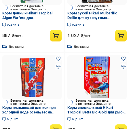
Бесплатная доставка
Бесплатная доставка
в почтоматы Эпицентр
в почтоматы Эпицентр
Корм донный Hikari Tropical
Корм сухой Hikari Mulberific
Algae Wafers для
Delite для сухопутных
растительноядных сомов
растительноядных черепах
оценить
оценить
анциструс 12+ см/диски 15-20
палочки 220 г (20631)
мм/ 250 г тонущий (21328)
887
1 027
₴/шт.
₴/шт.
Доставим
Доставим
Бесплатная доставка
Бесплатная доставка
в почтоматы Эпицентр
в почтоматы Эпицентр
Корм плавающий для кои при
Корм специальный Hikari
холодной воде осень/весна
Tropical Betta Bio-Gold для рыб-
Hikari Wheat Germ 500 г Medium
петухов 3,5+ мм/гранулы ~1,1
оценить
оценить
M 5,0-5,5 мм
мм/20 г плавающий (19110)