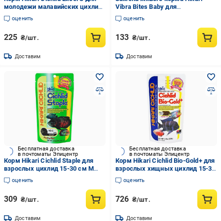
молодежи малавийских цихлид
Vibra Bites Baby для
8-15 см/гранулы 3,5-4,0 мм/57 г
аквариумных рыб от 2,5-3 до 6-
оценить
оценить
(14211)
7 см/черви ~3,5-4 мм/5 г
медленно-тонучий (22200)
225
133
₴/шт.
₴/шт.
Доставим
Доставим
Бесплатная доставка
Бесплатная доставка
в почтоматы Эпицентр
в почтоматы Эпицентр
Корм Hikari Cichlid Staple для
Корм Hikari Cichlid Bio-Gold+ для
взрослых цихлид 15-30 см М
взрослых хищных цихлид 15-30
5,0-5,5 мм гранулы 250 г (03328)
см гранулы M 5,0-5,0 мм 250 г
оценить
оценить
(15328)
309
726
₴/шт.
₴/шт.
Доставим
Доставим