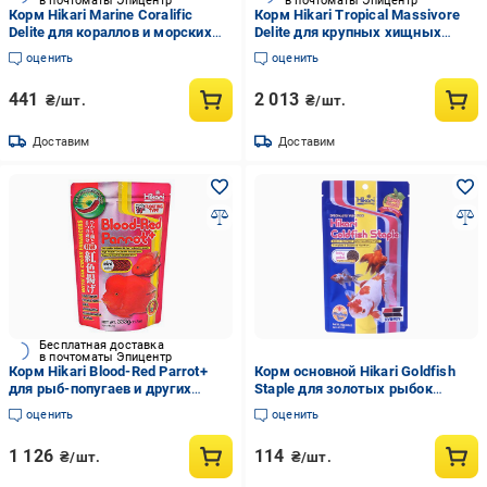
в почтоматы Эпицентр
в почтоматы Эпицентр
Корм Hikari Marine Coralific
Корм Hikari Tropical Massivore
Delite для кораллов и морских
Delite для крупных хищных
беспозвоночных ультрамелкий
донных рыб 20+ см таблетки
оценить
оценить
плавающе-тонучий 35 г (25403)
~10 мм 380 г тонущий (22036)
441
2 013
₴/шт.
₴/шт.
Доставим
Доставим
Бесплатная доставка
в почтоматы Эпицентр
Корм Hikari Blood-Red Parrot+
Корм основной Hikari Goldfish
для рыб-попугаев и других
Staple для золотых рыбок
гибридов цихлид 8-15 см M
длиной 3+ см/гранулы 1,7-2,0
оценить
оценить
гранулы 5,0-5,5 мм 333 г (16333)
мм/30 г плавающий (01106)
1 126
114
₴/шт.
₴/шт.