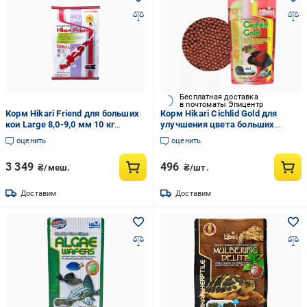
Бесплатная доставка
в почтоматы Эпицентр
Корм Hikari Friend для больших
Корм Hikari Cichlid Gold для
кои Large 8,0-9,0 мм 10 кг
улучшения цвета больших
(39489)
цихлид 30+ см гранулы 7,2-8,2
оценить
оценить
мм L 250 г (04428)
3 349
496
₴/меш.
₴/шт.
Доставим
Доставим