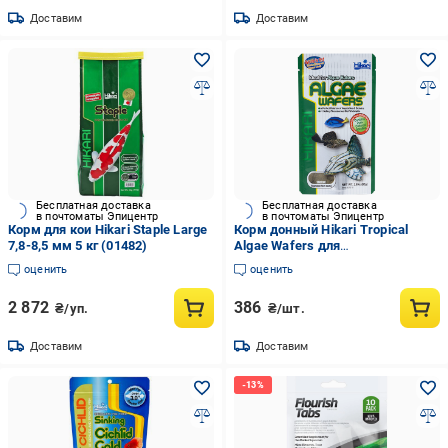
Доставим
Доставим
Бесплатная доставка
Бесплатная доставка
в почтоматы Эпицентр
в почтоматы Эпицентр
Корм для кои Hikari Staple Large
Корм донный Hikari Tropical
7,8-8,5 мм 5 кг (01482)
Algae Wafers для
растительноядных сомов
оценить
оценить
анциструс 12+ см диски 15-20
мм тонущий 82 г (21316)
2 872
386
₴/уп.
₴/шт.
Доставим
Доставим