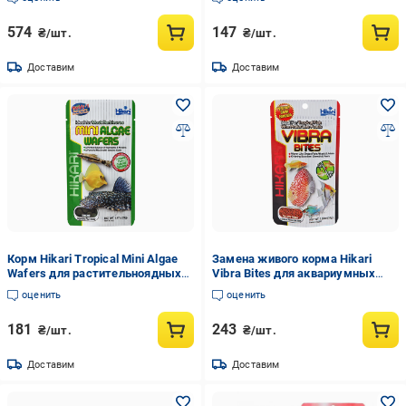
110 г тонущий (25121)
плавающая 10 г (20095)
574
147
₴/шт.
₴/шт.
Доставим
Доставим
Корм Hikari Tropical Mini Algae
Замена живого корма Hikari
Wafers для растительноядных
Vibra Bites для аквариумных
рыб длиной +3 см диски 5 мм 22
рыб 5-10 см черви ~5-6 мм 35 г
оценить
оценить
г тонущий (21403)
медленно-тонучий (22206)
181
243
₴/шт.
₴/шт.
Доставим
Доставим