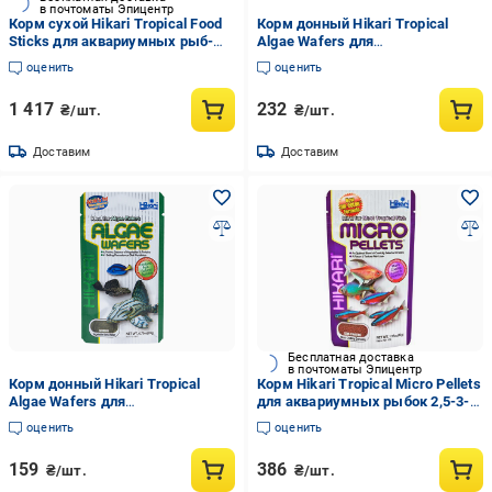
в почтоматы Эпицентр
Корм сухой Hikari Tropical Food
Корм донный Hikari Tropical
Sticks для аквариумных рыб-
Algae Wafers для
хищников 20+ см палочки 11-13
растительноядных сомов
оценить
оценить
мм 250 г плавающий (21729)
анциструс 12+ см диски 15-20
мм 40 г тонущий (21307)
1 417
232
₴/шт.
₴/шт.
Доставим
Доставим
Бесплатная доставка
в почтоматы Эпицентр
Корм донный Hikari Tropical
Корм Hikari Tropical Micro Pellets
Algae Wafers для
для аквариумных рыбок 2,5-3-5
растительноядных сомов
см/микрогранула ~0,8 мм/45 г
оценить
оценить
анциструс 12+ см/диски 15-20
медленно-тонучий (21108)
мм/20 г тонущий (21302)
159
386
₴/шт.
₴/шт.