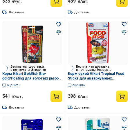
535
439
₴/уп.
₴/шт.
Доставим
Доставим
Бесплатная доставка
Бесплатная доставка
в почтоматы Эпицентр
в почтоматы Эпицентр
Корм Hikari Goldfish Bio-
Корм сухой Hikari Tropical Food
gold/floating для золотых рыбок
Sticks для аквариумных
8+ см гранулы 2,7-3,0 мм
хищных рыб 20+ см палочки 11-
оценить
оценить
плавающий 100 г (02502)
13 мм 57 г плавающий (21711)
541
398
₴/шт.
₴/шт.
Доставим
Доставим