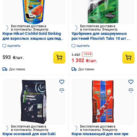
Бесплатная доставка
Бесплатная доставка
в почтоматы Эпицентр
в почтоматы Эпицентр
Корм Hikari Cichlid Gold Sinking
Удобрение для аквариумных
для взрослых хищных цихлид
растений Flourish Tabs 10 шт.
15-30 см M гранулы 5,0-5,5 мм
(16926)
оценить
оценить
342 г тонущий (04733)
1 497
-
195
₴
593
₴/шт.
1 302
₴/шт.
Доставим
Доставим
Бесплатная доставка
Бесплатная доставка
в почтоматы Эпицентр
в почтоматы Эпицентр
Корм основной для кои Saki
Корм плавающий для кои при