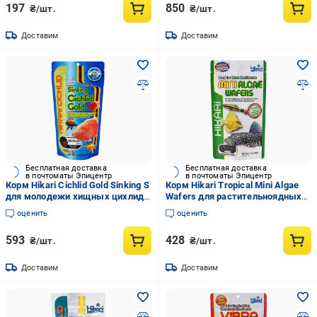
197
850
₴/шт.
₴/шт.
Доставим
Доставим
Бесплатная доставка
Бесплатная доставка
в почтоматы Эпицентр
в почтоматы Эпицентр
Корм Hikari Cichlid Gold Sinking S
Корм Hikari Tropical Mini Algae
для молодежи хищных цихлид
Wafers для растительноядных
8-15 см/гранулы 3,0-3,4 мм/342
рыб длиной +3 см диски 5 мм 85
оценить
оценить
г тонущий (04633)
г тонущий (21416)
593
428
₴/шт.
₴/шт.
Доставим
Доставим