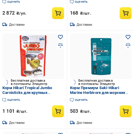
оценить
оценить
мм (04311)
2 872
168
₴/уп.
₴/шт.
Доставим
Доставим
Бесплатная доставка
Бесплатная доставка
в почтоматы Эпицентр
в почтоматы Эпицентр
Корм Hikari Tropical Jumbo
Корм Премиум Saki-Hikari
Carnisticks для крупных
Marine Herbivore для морских
тропических хищных рыб 30+
растительноядных рыб 3-10 см
оценить
оценить
см палочки 20-22 мм/182 г
гранулы 1,5-1,8 мм 90 г тонущий
плавающий (21628)
(43526)
1 101
503
₴/шт.
₴/шт.
Доставим
Доставим