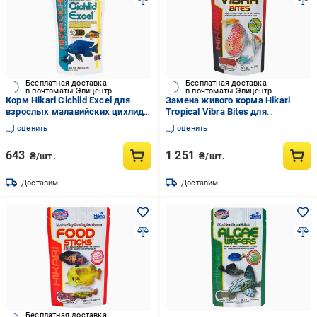
Бесплатная доставка
Бесплатная доставка
в почтоматы Эпицентр
в почтоматы Эпицентр
Корм Hikari Cichlid Excel для
Замена живого корма Hikari
взрослых малавийских цихлид
Tropical Vibra Bites для
15-30 см M гранулы 5,0-5,0 мм
аквариумных рыб 5-10 см черви
оценить
оценить
250 г (14328)
5-6 мм 280 г медленно-тонучий
(22231)
643
1 251
₴/шт.
₴/шт.
Доставим
Доставим
Бесплатная доставка