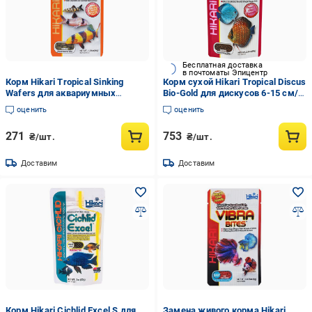
Бесплатная доставка
в почтоматы Эпицентр
Корм Hikari Tropical Sinking
Корм сухой Hikari Tropical Discus
Wafers для аквариумных
Bio-Gold для дискусов 6-15 см/в
всеядных сомиков 3+ см диски
гранулах ~1-1,5 мм /80 г
оценить
оценить
5 мм 50 г тонущий (21510)
тонущий (22316)
271
753
₴/шт.
₴/шт.
Доставим
Доставим
Корм Hikari Cichlid Excel S для
Замена живого корма Hikari