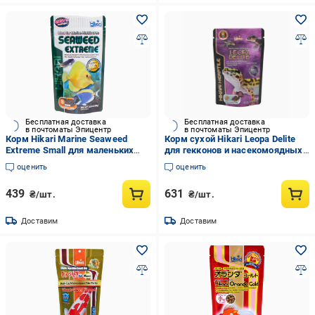
Бесплатная доставка
Бесплатная доставка
в почтоматы Эпицентр
в почтоматы Эпицентр
Корм Hikari Marine Seaweed
Корм сухой Hikari Leopa Delite
Extreme Small для маленьких
для гекконов и насекомоядных
растительноядных морских
ящериц 65 г палочки (20656)
оценить
оценить
рыбок 3-10 см гранулы ~1
мм/100 г тонущий (25312)
439
631
₴/шт.
₴/шт.
Доставим
Доставим