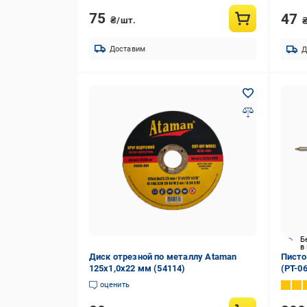
75
47
₴/шт.
Доставим
Д
Б
в
Диск отрезной по металлу Ataman
Писто
125х1,0х22 мм (54114)
(PT-0
оценить