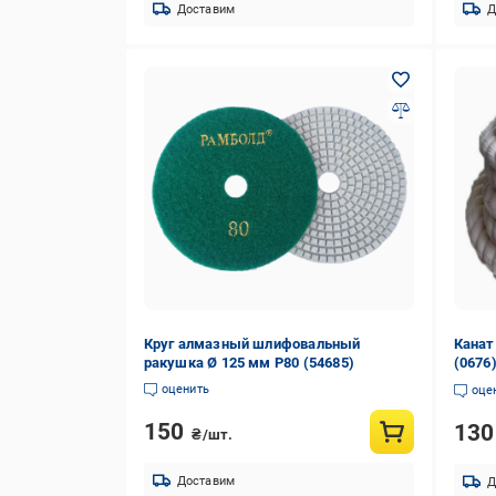
Доставим
Д
Круг алмазный шлифовальный
Канат
ракушка Ø 125 мм Р80 (54685)
(0676
оценить
оце
150
13
₴/шт.
Доставим
Д