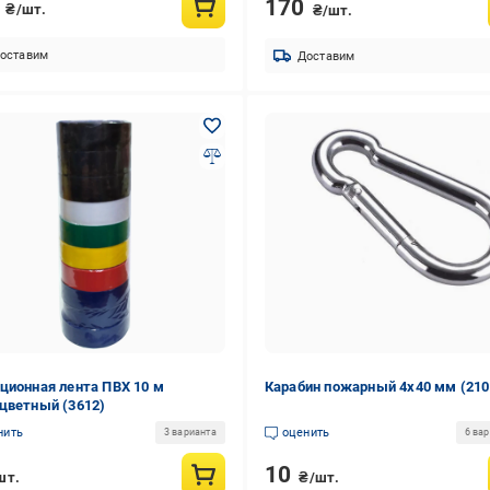
0
170
₴/шт.
₴/шт.
оставим
Доставим
ционная лента ПВХ 10 м
Карабин пожарный 4х40 мм (210
цветный (3612)
нить
оценить
3 варианта
6 ва
10
шт.
₴/шт.