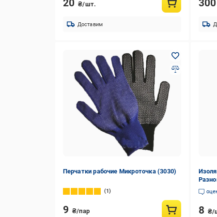
20
30
₴/шт.
Доставим
Д
Перчатки рабочие Микроточка (3030)
Изоля
Разно
1
оце
9
8
₴/пар
₴/