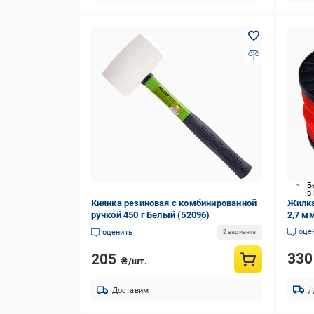
Б
в
Киянка резиновая с комбинированной
Жилка
ручкой 450 г Белый (52096)
2,7 м
оце
оценить
2 варианта
33
205
₴/шт.
Д
Доставим