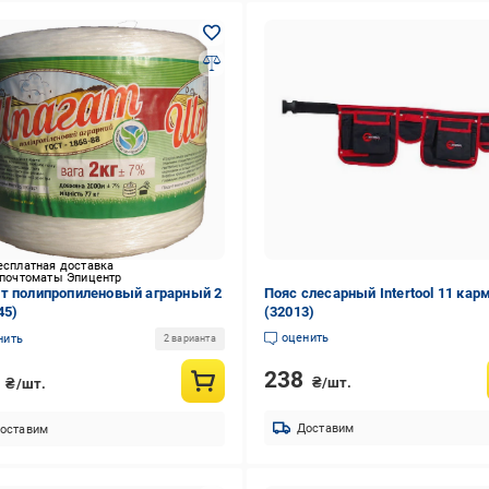
есплатная доставка
 почтоматы Эпицентр
т полипропиленовый аграрный 2
Пояс слесарный Intertool 11 кар
45)
(32013)
оценить
нить
2 варианта
238
0
₴/шт.
₴/шт.
Доставим
оставим