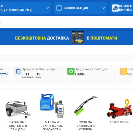
ЕВ
ЭПИЦЕН
ИНФОРМАЦИЯ
в, ул. Полярная, 20-Д
БИЗНЕС
ии
Продает в Эпицентре
Продажи за полгода
Пре
11
19
1000+
99
артой
месяцев
дней
БАГАЖНЫЕ
МАСЛА И
УХОД ЗА
ТЕХПОМОЩЬ
СИСТЕМЫ И
ТЕХНИЧЕСКИЕ
САЛОНОМ И
ПРИЦЕПЫ
ЖИДКОСТИ
КУЗОВОМ