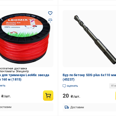
есплатная доставка
 почтоматы Эпицентр
 для триммера LeoMix звезда
Бур по бетону SDS-plus 6х110 м
м 160 м (1815)
(45237)
нить
оценить
61 
0
20
₴/шт.
₴/шт.
оставим
Доставим