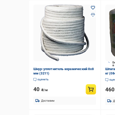
Б
в
Шнур-уплотнитель керамический 8х8
Шпага
мм (3211)
кг (08
оценить
оце
40
46
₴/м
Доставим
Д