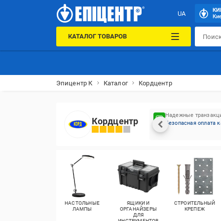
КИ
UA
Кие
КАТАЛОГ ТОВАРОВ
Эпицентр К
Каталог
Кордцентр
Надежные транзакц
Кордцентр
Безопасная оплата к
НАСТОЛЬНЫЕ
ЯЩИКИ И
СТРОИТЕЛЬНЫЙ
ЛАМПЫ
ОРГАНАЙЗЕРЫ
КРЕПЕЖ
ДЛЯ
ИНСТРУМЕНТОВ