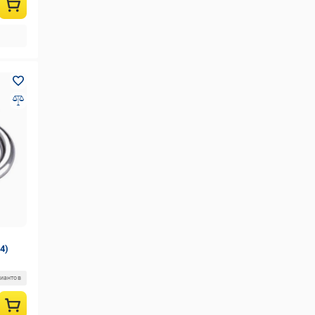
4)
риантов