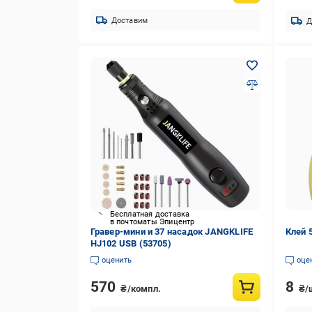
Доставим
Д
Бесплатная доставка
в почтоматы Эпицентр
Гравер-мини и 37 насадок JANGKLIFE
Клей 
HJ102 USB (53705)
оценить
оце
570
8
₴/компл.
₴/