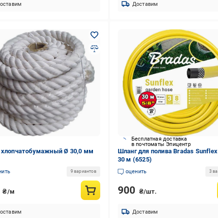
оставим
Доставим
Бесплатная доставка
в почтоматы Эпицентр
 хлопчатобумажный Ø 30,0 мм
Шланг для полива Bradas Sunflex
)
30 м (6525)
нить
оценить
9 вариантов
3 в
0
900
₴/м
₴/шт.
оставим
Доставим