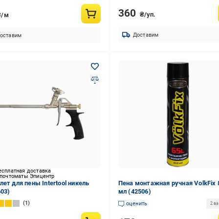
360
₴/уп.
₴/м
Доставим
оставим
есплатная доставка
 почтоматы Эпицентр
лет для пены Intertool никель
Пена монтажная ручная VolkFix 
603)
мл (42506)
1
оценить
2 в