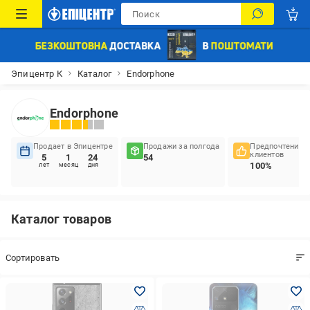
Эпицентр К
Каталог
Endorphone
Endorphone
Продает в Эпицентре
Продажи за полгода
Предпочтения
клиентов
5
1
24
54
100%
лет
месяц
дня
Каталог товаров
Coртировать