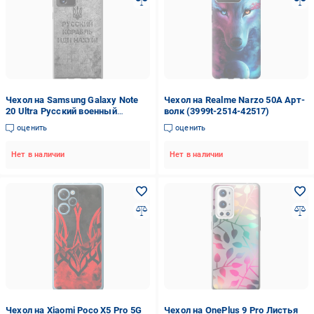
Чехол на Samsung Galaxy Note
Чехол на Realme Narzo 50A Арт-
20 Ultra Русский военный
волк (3999t-2514-42517)
корабль иди на v4 (5223u-2051-
оценить
оценить
42517)
Нет в наличии
Нет в наличии
Чехол на Xiaomi Poco X5 Pro 5G
Чехол на OnePlus 9 Pro Листья