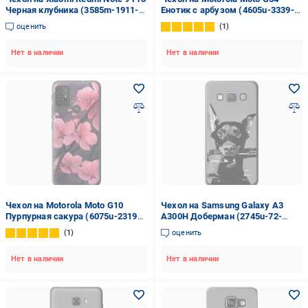
Черная клубника (3585m-1911-
Енотик с арбузом (4605u-3339-
42517)
42517)
оценить
1
Нет в наличии
Нет в наличии
Чехол на Motorola Moto G10
Чехол на Samsung Galaxy A3
Пурпурная сакура (6075u-2319-
A300H Доберман (2745u-72-
42517)
42517)
1
оценить
Нет в наличии
Нет в наличии