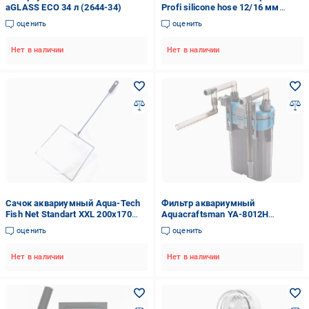
aGLASS ECO 34 л (2644-34)
Profi silicone hose 12/16 мм
(ATSH1216)
оценить
оценить
Нет в наличии
Нет в наличии
Сачок аквариумный Aqua-Tech
Фильтр аквариумный
Fish Net Standart XXL 200х170
Aquacraftsman YA-8012H
мм (AT-FNST-XXL)
наружный навесной (17874692)
оценить
оценить
Нет в наличии
Нет в наличии