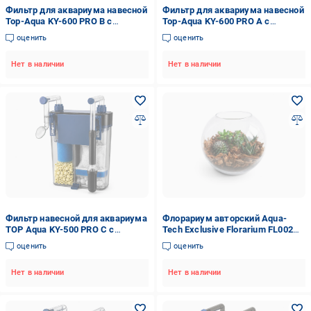
Фильтр для аквариума навесной
Фильтр для аквариума навесной
Top-Aqua KY-600 PRO B с
Top-Aqua KY-600 PRO A с
фильтровальной биогубкой до
фильтровальными материалами
оценить
оценить
100 л (KY-600PB)
до 100 л (KY-600PA)
Нет в наличии
Нет в наличии
Фильтр навесной для аквариума
Флорариум авторский Aqua-
TOP Aqua KY-500 PRO C с
Tech Exclusive Florarium FL002
фильтровальными
(ATEFC002)
оценить
оценить
наполнителями до 80 л (KY-
500PC)
Нет в наличии
Нет в наличии