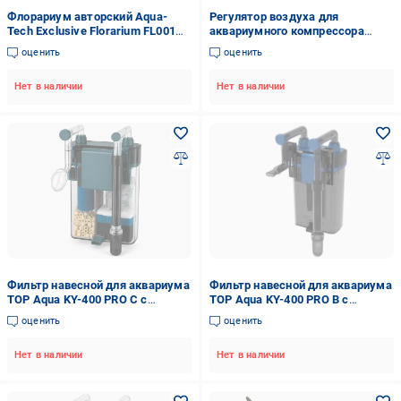
Флорариум авторский Aqua-
Регулятор воздуха для
Tech Exclusive Florarium FL001
аквариумного компрессора
(ATEFC001)
(ISTA I-973)
оценить
оценить
Нет в наличии
Нет в наличии
Фильтр навесной для аквариума
Фильтр навесной для аквариума
TOP Aqua KY-400 PRO C с
TOP Aqua KY-400 PRO B с
фильтровальными
фильтровальной биогубкой до 60
оценить
оценить
наполнителями до 60 л (KY-
л (KY-400PB)
400PC)
Нет в наличии
Нет в наличии