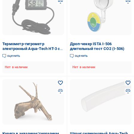
Термометр-гигрометр
Дроп-чекер ISTA I-506
электронный Aqua-Tech HT-3 с
длительный тест СО2 (I-506)
выносным датчиком (24599803)
оценить
оценить
Нет в наличии
Нет в наличии
Коряга в аквариум/террариум
Шланг силиконовый Aqua-Tech