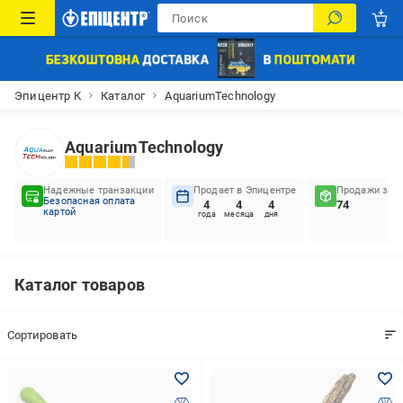
Эпицентр К
Каталог
AquariumTechnology
AquariumTechnology
Надежные транзакции
Продает в Эпицентре
Продажи за п
Безопасная оплата
4
4
4
74
картой
года
месяца
дня
Каталог товаров
Coртировать