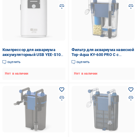
Компрессор для аквариума
Фильтр для аквариума навесной
аккумуляторный USB YEE-S100B
Top-Aqua KY-600 PRO C с
2200 mAh 1 канал 2 режима
фильтровальными
оценить
оценить
(YEE-S100B)
наполнителями до 100 л (KY-
600PC)
Нет в наличии
Нет в наличии