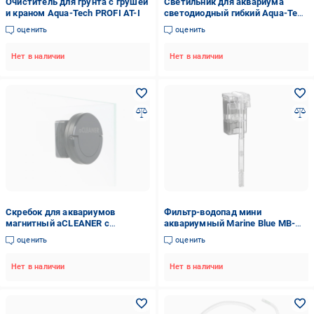
Очиститель для грунта с грушей
Светильник для аквариума
и краном Aqua-Tech PROFI AT-I
светодиодный гибкий Aqua-Tech
Flexible Full LED 5W Белый (YC-
оценить
оценить
P001SW)
Нет в наличии
Нет в наличии
Скребок для аквариумов
Фильтр-водопад мини
магнитный aCLEANER с
аквариумный Marine Blue MB-
толщиной стенки до 10 мм.
400 внешний навесной
оценить
оценить
Black (8843)
(12099308)
Нет в наличии
Нет в наличии