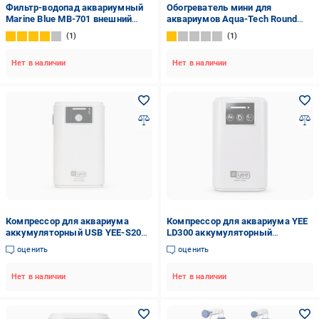
Фильтр-водопад аквариумный
Обогреватель мини для
Marine Blue MB-701 внешний
аквариумов Aqua-Tech Round
навесной (12101683)
Heater 10W до 10 л (ATHE-HW10)
1
1
Нет в наличии
Нет в наличии
Компрессор для аквариума
Компрессор для аквариума YEE
аккумуляторный USB YEE-S200B
LD300 аккумуляторный
3350 mAh 2 канала 2 режима
регулируемый USB 2 выхода 2
оценить
оценить
(YEE-S200B)
режима 6000 mAh (YYE-LD300)
Нет в наличии
Нет в наличии