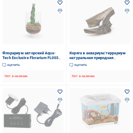
Флорариум авторский Aqua-
Коряга в аквариум/террариум
Tech Exclusive Florarium FL003
натуральная природная
(ATEFC003)
декорация (0363)
оценить
оценить
Нет в наличии
Нет в наличии