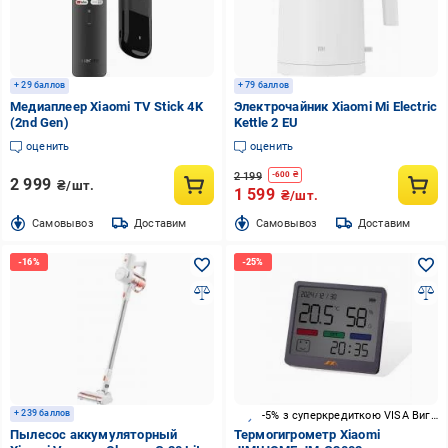
+ 29 баллов
+ 79 баллов
Медиаплеер Xiaomi TV Stick 4K
Электрочайник Xiaomi Mi Electric
(2nd Gen)
Kettle 2 EU
оценить
оценить
2 199
-
600
₴
2 999
₴/шт.
1 599
₴/шт.
Cамовывоз
Доставим
Cамовывоз
Доставим
+ 239 баллов
-5% з суперкредиткою VISA Вигода
Пылесос аккумуляторный
Термогигрометр Xiaomi