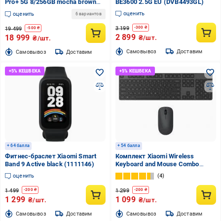
Pro+ 5G 8/256GB mocha brown
BE3600 2.5G EU (DVB4493GL)
(1183693)
оценить
оценить
6 вариантов
3 199
-
300
₴
19 499
-
500
₴
2 899
18 999
₴/шт.
₴/шт.
Cамовывоз
Доставим
Cамовывоз
Доставим
+ 64 балла
+ 54 балла
Фитнес-браслет Xiaomi Smart
Комплект Xiaomi Wireless
Band 9 Active black (1111146)
Keyboard and Mouse Combo
(BHR6100GL)
оценить
4
1 499
1 299
-
200
₴
-
200
₴
1 299
1 099
₴/шт.
₴/шт.
Cамовывоз
Доставим
Cамовывоз
Доставим