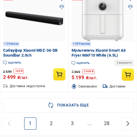
+ 24 балла
+ 259 баллов
Сабвуфер Xiaomi MDZ-34-DB
Мультипечь Xiaomi Smart Air
Soundbar 2.0ch
Fryer MAF10 White (6.5L)
оценить
оценить
2 варианта
2 599
-
100
₴
7 999
-
2 800
₴
2 499
5 199
₴/шт.
₴/шт.
Доставка недоступна
Cамовывоз
Доставим
ПОКАЗАТЬ ЕЩЕ
1
2
3
...
28