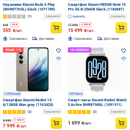
Наушники Xiaomi Buds 6 Play
Смартфон Xiaomi REDMI Note 15
(BHR8776GL) black (1071789)
Pro 5G 8/256GB black (1183687)
1
оценить
4 варианта
4 варианта
649
17 999
-
94
₴
-
2 500
₴
555
15 499
₴/шт.
₴/шт.
Cамовывоз
Доставим
Cамовывоз
Доставим
+ 399 баллов
+ 84 балла
Смартфон Xiaomi Redmi 15
Смарт-часы Xiaomi Redmi Watch
6/128GB titan gray (1163420)
5 Active BHR8790GL (1091911)
2
2
6 вариантов
2 варианта
8 999
-
1 000
₴
1 699
₴/шт.
7 999
₴/шт.