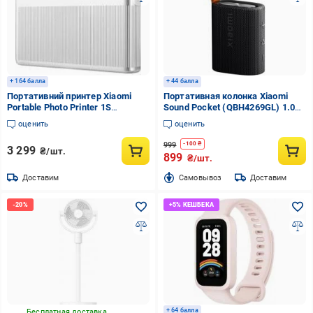
+ 164 балла
+ 44 балла
Портативний принтер Xiaomi
Портативная колонка Xiaomi
Portable Photo Printer 1S
Sound Pocket (QBH4269GL) 1.0
BHR9974GL (1176483)
black (1037291)
оценить
оценить
999
-
100
₴
3 299
₴/шт.
899
₴/шт.
Доставим
Cамовывоз
Доставим
+ 64 балла
Бесплатная доставка