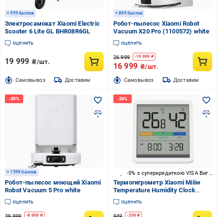
+ 999 баллов
+ 849 баллов
Электросамокат Xiaomi Electric
Робот-пылесос Xiaomi Robot
Scooter 6 Lite GL BHR08R6GL
Vacuum X20 Pro (1100572) white
оценить
оценить
26 999
-
10 000
₴
19 999
₴/шт.
16 999
₴/шт.
Cамовывоз
Доставим
Cамовывоз
Доставим
+ 1599 баллов
-5% з суперкредиткою VISA Вигода
Робот-пылесос моющий Xiaomi
Термогигрометр Xiaomi Miiiw
Robot Vacuum 5 Pro white
Temperature Humidity Clock
White S210 (MW22S06)
оценить
оценить
39 999
949
-
8 000
₴
-
250
₴