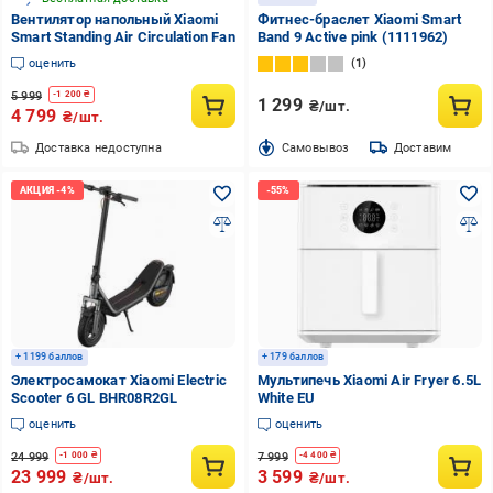
Вентилятор напольный Xiaomi
Фитнес-браслет Xiaomi Smart
Smart Standing Air Circulation Fan
Band 9 Active pink (1111962)
оценить
1
5 999
-
1 200
₴
1 299
₴/шт.
4 799
₴/шт.
Доставка недоступна
Cамовывоз
Доставим
+ 1199 баллов
+ 179 баллов
Электросамокат Xiaomi Electric
Мультипечь Xiaomi Air Fryer 6.5L
Scooter 6 GL BHR08R2GL
White EU
оценить
оценить
24 999
7 999
-
1 000
₴
-
4 400
₴
23 999
3 599
₴/шт.
₴/шт.