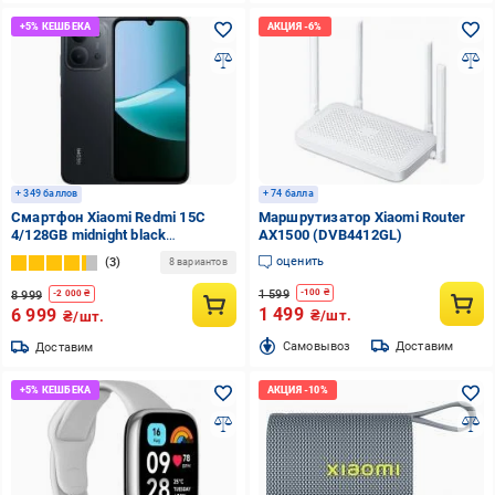
+ 349 баллов
+ 74 балла
Смартфон Xiaomi Redmi 15C
Маршрутизатор Xiaomi Router
4/128GB midnight black
AX1500 (DVB4412GL)
(1163425)
оценить
3
8 вариантов
1 599
-
100
₴
8 999
-
2 000
₴
1 499
6 999
₴/шт.
₴/шт.
Cамовывоз
Доставим
Доставим