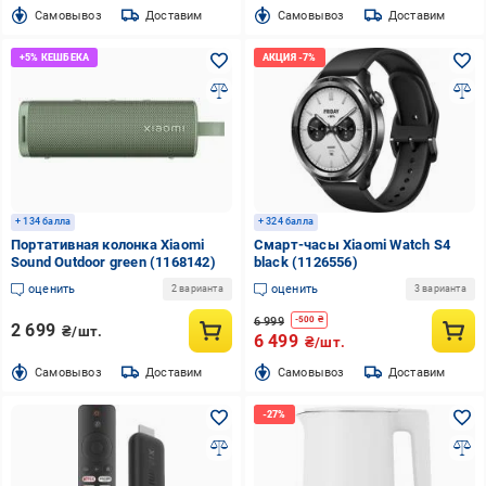
Cамовывоз
Доставим
Cамовывоз
Доставим
+ 134 балла
+ 324 балла
Портативная колонка Xiaomi
Смарт-часы Xiaomi Watch S4
Sound Outdoor green (1168142)
black (1126556)
оценить
оценить
2 варианта
3 варианта
6 999
-
500
₴
2 699
₴/шт.
6 499
₴/шт.
Cамовывоз
Доставим
Cамовывоз
Доставим