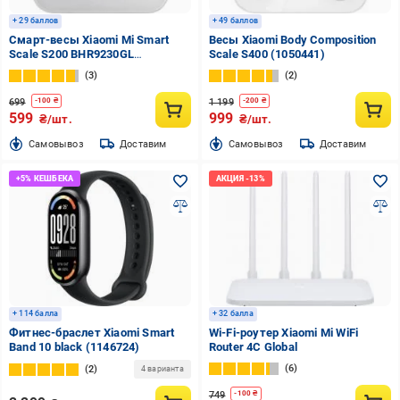
+ 29 баллов
+ 49 баллов
Смарт-весы Xiaomi Mi Smart
Весы Xiaomi Body Composition
Scale S200 BHR9230GL
Scale S400 (1050441)
(1128680)
3
2
699
1 199
-
100
₴
-
200
₴
599
999
₴/шт.
₴/шт.
Cамовывоз
Доставим
Cамовывоз
Доставим
+ 114 балла
+ 32 балла
Фитнес-браслет Xiaomi Smart
Wi-Fi-роутер Xiaomi Mi WiFi
Band 10 black (1146724)
Router 4C Global
6
2
4 варианта
749
-
100
₴