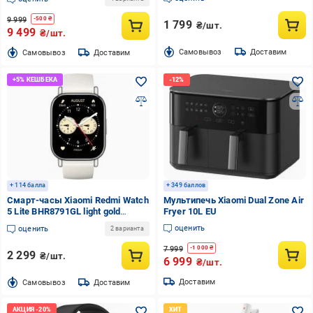
9 999
-
500
₴
1 799
₴/шт.
9 499
₴/шт.
Cамовывоз
Доставим
Cамовывоз
Доставим
+ 114 балла
+ 349 баллов
Смарт-часы Xiaomi Redmi Watch
Мультипечь Xiaomi Dual Zone Air
5 Lite BHR8791GL light gold
Fryer 10L EU
(1091913)
оценить
оценить
2 варианта
7 999
-
1 000
₴
2 299
₴/шт.
6 999
₴/шт.
Доставим
Cамовывоз
Доставим