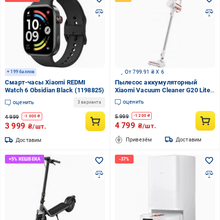
От 799.91 ₴ X 6
+ 199 баллов
Смарт-часы Xiaomi REDMI
Пылесос аккумуляторный
Watch 6 Obsidian Black (1198825)
Xiaomi Vacuum Cleaner G20 Lite
white
оценить
оценить
3 варианта
5 999
-
1 200
₴
4 999
-
1 000
₴
4 799
3 999
₴/шт.
₴/шт.
Привезём
Доставим
Доставим