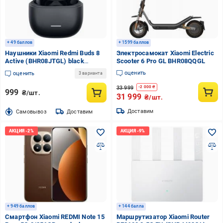
+ 49 баллов
+ 1599 баллов
Наушники Xiaomi Redmi Buds 8
Электросамокат Xiaomi Electric
Active (BHR08JTGL) black
Scooter 6 Pro GL BHR08QQGL
(1191119)
оценить
оценить
3 варианта
33 999
-
2 000
₴
999
₴/шт.
31 999
₴/шт.
Доставим
Cамовывоз
Доставим
+ 949 баллов
+ 144 балла
Смартфон Xiaomi REDMI Note 15
Маршрутизатор Xiaomi Router