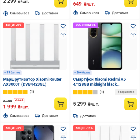
2 299
₴/шт.
649
₴/шт.
Cамовывоз
Доставим
Cамовывоз
Доставим
+ 99 баллов
+ 264 балла
Маршрутизатор Xiaomi Router
Смартфон Xiaomi Redmi A5
AX3000T (DVB4423GL)
4/128GB midnight black
(1146834)
1
1
6 вариантов
2 199
-
200
₴
5 299
₴/шт.
1 999
₴/шт.
Cамовывоз
Доставим
Доставим