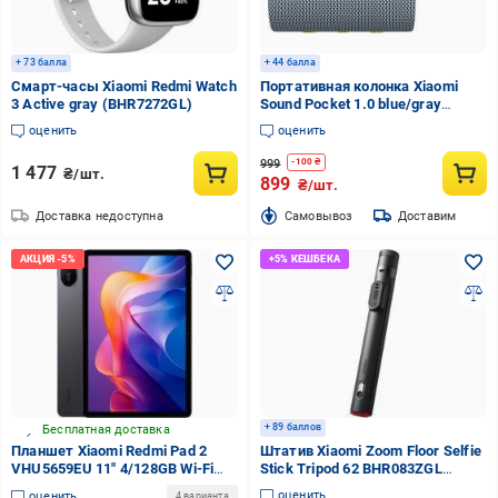
+ 73 балла
+ 44 балла
Смарт-часы Xiaomi Redmi Watch
Портативная колонка Xiaomi
3 Active gray (BHR7272GL)
Sound Pocket 1.0 blue/gray
(1168143)
оценить
оценить
999
-
100
₴
1 477
₴/шт.
899
₴/шт.
Доставка недоступна
Cамовывоз
Доставим
+ 89 баллов
Бесплатная доставка
Планшет Xiaomi Redmi Pad 2
Штатив Xiaomi Zoom Floor Selfie
VHU5659EU 11" 4/128GB Wi-Fi
Stick Tripod 62 BHR083ZGL
graphite gray (1151095)
(1165273)
оценить
оценить
4 варианта