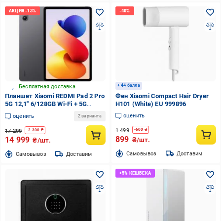
+ 44 балла
Бесплатная доставка
Планшет Xiaomi REDMI Pad 2 Pro
Фен Xiaomi Compact Hair Dryer
5G 12,1" 6/128GB Wi-Fi + 5G
H101 (White) EU 999896
graphite gray (VHU6151EU)
оценить
оценить
2 варианта
1 499
-
600
₴
17 299
-
2 300
₴
899
14 999
₴/шт.
₴/шт.
Cамовывоз
Доставим
Cамовывоз
Доставим