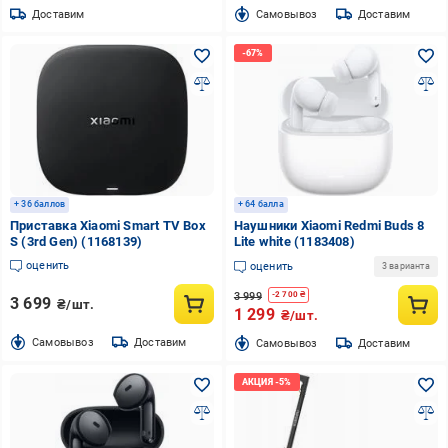
Доставим
Cамовывоз
Доставим
+ 36 баллов
+ 64 балла
Приставка Xiaomi Smart TV Box
Наушники Xiaomi Redmi Buds 8
S (3rd Gen) (1168139)
Lite white (1183408)
оценить
оценить
3 варианта
3 999
-
2 700
₴
3 699
₴/шт.
1 299
₴/шт.
Cамовывоз
Доставим
Cамовывоз
Доставим