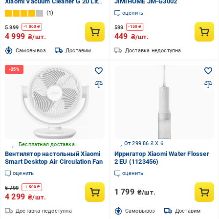
Xiaomi Vacuum Cleaner G 20 Lite
JIMIHOME JM-G3002
white
1
оценить
5 999
599
-
1 000
₴
-
150
₴
4 999
449
₴/шт.
₴/шт.
Cамовывоз
Доставим
Доставка недоступна
От 299.86 ₴ X 6
Бесплатная доставка
Вентилятор настольный Xiaomi
Ирригатор Xiaomi Water Flosser
Smart Desktop Air Circulation Fan
2 EU (1123456)
оценить
оценить
5 799
-
1 500
₴
1 799
₴/шт.
4 299
₴/шт.
Доставка недоступна
Cамовывоз
Доставим