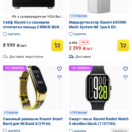
+ 119 баллов
-5% з суперкредиткою VISA Вигода
Сейф Xiaomi со сканером
Маршрутизатор Xiaomi AX3000
отпечатка пальца CRMCR BGX-
Mesh System NE 1pack EU
X1-30MP Black
(DVB4459GL)
оценить
оценить
2 499
-
100
₴
8 999
₴/шт.
2 399
₴/шт.
Доставка недоступна
Доставим
+ 9 баллов
+ 199 баллов
Сменный ремешок Xiaomi Smart
Смарт-часы Xiaomi Redmi Watch
Band для Mi Band 4/3 Print
5 obsidian black (1121746)
Animal yellow 589078
оценить
оценить
3 варианта