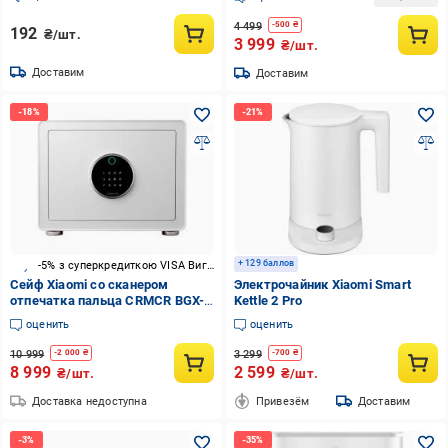
4 499
-
500
₴
192
₴/шт.
3 999
₴/шт.
Доставим
Доставим
+ 129 баллов
-5% з суперкредиткою VISA Вигода
Сейф Xiaomi со сканером
Электрочайник Xiaomi Smart
отпечатка пальца CRMCR BGX-
Kettle 2 Pro
X1-30MP White
оценить
оценить
10 999
3 299
-
2 000
₴
-
700
₴
8 999
2 599
₴/шт.
₴/шт.
Доставка недоступна
Привезём
Доставим