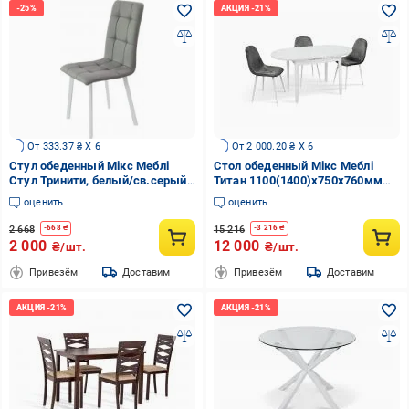
От 333.37 ₴ X 6
От 2 000.20 ₴ X 6
Стул обеденный Мікс Меблі
Стол обеденный Мікс Меблі
Стул Тринити, белый/св.серый
Титан 1100(1400)x750x760мм
светло-серый/белый
белый/белый
оценить
оценить
2 668
15 216
-
668
₴
-
3 216
₴
2 000
12 000
₴/шт.
₴/шт.
Привезём
Доставим
Привезём
Доставим