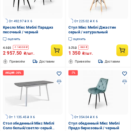
От 492.97 ₴ X 6
От 225.02 ₴ X 6
Кресло Мікс Меблі Парадиз
Стул Мікс Меблі Джастин
песочный / черный
серый / натуральный
оценить
оценить
4 101
1 713
-
1 143.50
₴
-
363
₴
2 957.50
1 350
₴/шт.
₴/шт.
Привезём
Доставим
Привезём
Доставим
От 1 135.45 ₴ X 6
От 354.04 ₴ X 6
Стол обеденный Мікс Меблі
Стул обеденный Мікс Меблі
Соло белый/светло-серый
Прадо бирюзовый / черный