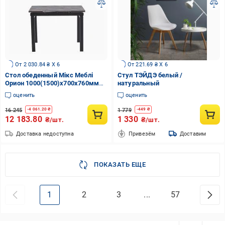
От 2 030.84 ₴ X 6
От 221.69 ₴ X 6
Стол обеденный Мікс Меблі
Стул ТЭЙДЭ белый /
Орион 1000(1500)x700x760мм
натуральный
серый/черный
оценить
оценить
16 245
1 779
-
4 061.20
₴
-
449
₴
12 183.80
1 330
₴/шт.
₴/шт.
Доставка недоступна
Привезём
Доставим
ПОКАЗАТЬ ЕЩЕ
1
2
3
...
57