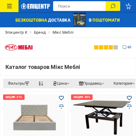
Эпицентр К
Бренд
Мікс Меблі
60
Каталог товаров Мікс Меблі
Фильтры
Цена
Продавец
Категория