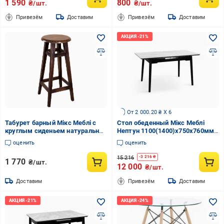
1 590
800
₴/шт.
₴/шт.
Привезём
Доставим
Привезём
Доставим
От 2 000.20 ₴ X 6
Табурет барный Мікс Меблі с
Стол обеденный Мікс Меблі
круглым сиденьем натуральное
Нептун 1100(1400)x750x760мм
дерево Орех темный
белый/черный
оценить
оценить
15 216
-
3 216
₴
1 770
₴/шт.
12 000
₴/шт.
Доставим
Привезём
Доставим