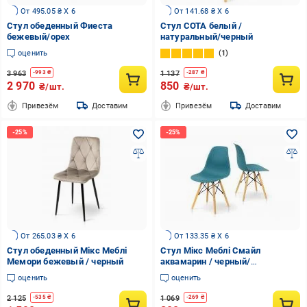
От 495.05 ₴ X 6
От 141.68 ₴ X 6
Стул обеденный Фиеста
Стул СОТА белый /
бежевый/орех
натуральный/черный
оценить
1
3 963
1 137
-
993
₴
-
287
₴
2 970
850
₴/шт.
₴/шт.
Привезём
Доставим
Привезём
Доставим
От 265.03 ₴ X 6
От 133.35 ₴ X 6
Стул обеденный Мікс Меблі
Стул Мікс Меблі Смайл
Мемори бежевый / черный
аквамарин / черный/
натуральный
оценить
оценить
2 125
1 069
-
535
₴
-
269
₴