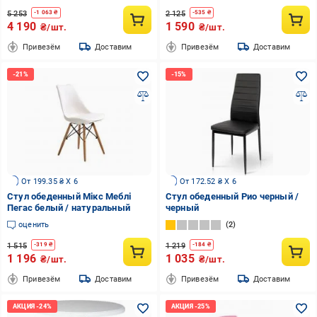
5 253
2 125
-
1 063
₴
-
535
₴
4 190
1 590
₴/шт.
₴/шт.
Привезём
Доставим
Привезём
Доставим
От 199.35 ₴ X 6
От 172.52 ₴ X 6
Стул обеденный Мікс Меблі
Стул обеденный Рио черный /
Пегас белый / натуральный
черный
оценить
2
1 515
1 219
-
319
₴
-
184
₴
1 196
1 035
₴/шт.
₴/шт.
Привезём
Доставим
Привезём
Доставим