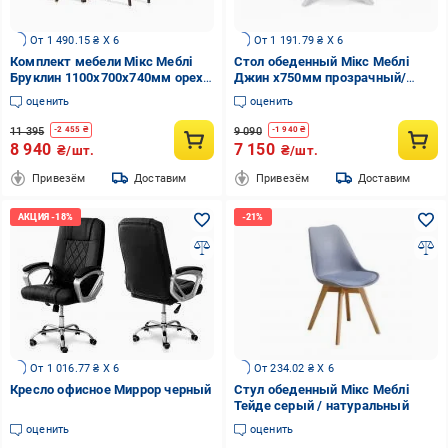
От 1 490.15 ₴ X 6
От 1 191.79 ₴ X 6
Комплект мебели Мікс Меблі
Стол обеденный Мікс Меблі
Бруклин 1100x700x740мм орех
Джин x750мм прозрачный/
темный/орех темный
белый
оценить
оценить
11 395
9 090
-
2 455
₴
-
1 940
₴
8 940
7 150
₴/шт.
₴/шт.
Привезём
Доставим
Привезём
Доставим
От 1 016.77 ₴ X 6
От 234.02 ₴ X 6
Кресло офисное Миррор черный
Стул обеденный Мікс Меблі
Тейде серый / натуральный
оценить
оценить