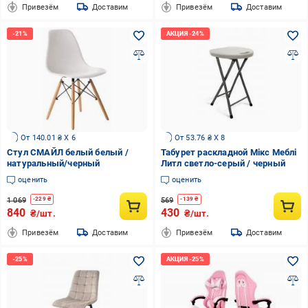
Привезём
Доставим
Привезём
Доставим
От 140.01 ₴ X 6
От 53.76 ₴ X 8
Стул СМАЙЛ белый белый /
Табурет раскладной Мікс Меблі
натуральный/черный
Литл светло-серый / черный
оценить
оценить
1 069
569
-
229
₴
-
139
₴
840
430
₴/шт.
₴/шт.
Привезём
Доставим
Привезём
Доставим