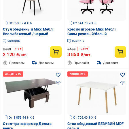
От 353.37 ₴ X 6
От 641.73 ₴ X 6
Стул обеденный Мікс Меблі
Кресло игровое Мікс Меблі
Вилли бежевый / черный
Слим розовый/белый
оценить
оценить
2 833
5 138
-
713
₴
-
1 288
₴
2 120
3 850
₴/шт.
₴/шт.
Привезём
Доставим
Привезём
Доставим
От 1 053.94 ₴ X 6
От 703.40 ₴ X 6
Стол-трансформер Дельта
Стол обеденный ВЕЗУВИЙ MDF
венге
белый