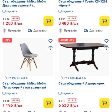
Стул обеденный Мікс Меблі
Стол обеденный Грэйс XS-1262
Джастин зеленый /
чёрный
натуральный
оценить
оценить
1 713
4 644
-
433
₴
-
1 164
₴
1 280
3 480
₴/шт.
₴/шт.
Привезём
Доставим
Привезём
Доставим
От 199.35 ₴ X 6
От 1 088.44 ₴ X 6
Стул обеденный Мікс Меблі
Стол обеденный Аврора орех
Пегас серый / натуральный
оценить
оценить
1 515
8 711
-
319
₴
-
2 181
₴
1 196
6 530
₴/шт.
₴/шт.