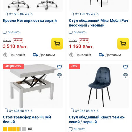
От 585.06 ₴ X 6
От 193.35 ₴ X 6
Кресло Нетворк сетка серый
Стул обеденный Мікс Меблі Рич
песочный / черный
оценить
оценить
4 479
1 548
-
969
₴
-
388
₴
3 510
1 160
₴/шт.
₴/шт.
Привезём
Доставим
Привезём
Доставим
От 698.40 ₴ X 6
От 265.03 ₴ X 6
Стол-трансформер ФЛАЙ
Стул обеденный Квест темно-
белый
синий / черный
5
оценить