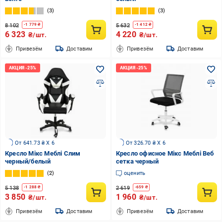
3
3
8 102
5 632
-
1 779
₴
-
1 412
₴
6 323
4 220
₴/шт.
₴/шт.
Привезём
Доставим
Привезём
Доставим
От 641.73 ₴ X 6
От 326.70 ₴ X 6
Кресло Мікс Меблі Слим
Кресло офисное Мікс Меблі Веб
черный/белый
сетка черный
2
оценить
5 138
2 619
-
1 288
₴
-
659
₴
3 850
1 960
₴/шт.
₴/шт.
Привезём
Доставим
Привезём
Доставим