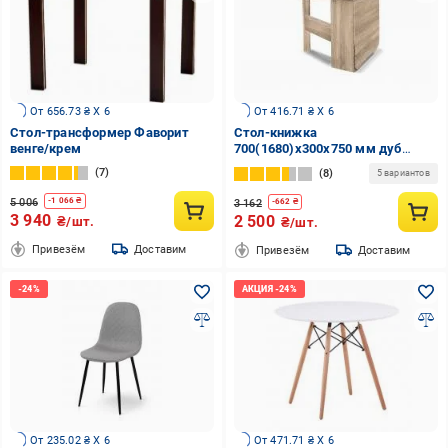
От 656.73 ₴ X 6
От 416.71 ₴ X 6
Стол-трансформер Фаворит
Стол-книжка
венге/крем
700(1680)х300х750 мм дуб
сонома
7
8
5 вариантов
5 006
-
1 066
₴
3 162
-
662
₴
3 940
2 500
₴/шт.
₴/шт.
Привезём
Доставим
Привезём
Доставим
От 235.02 ₴ X 6
От 471.71 ₴ X 6