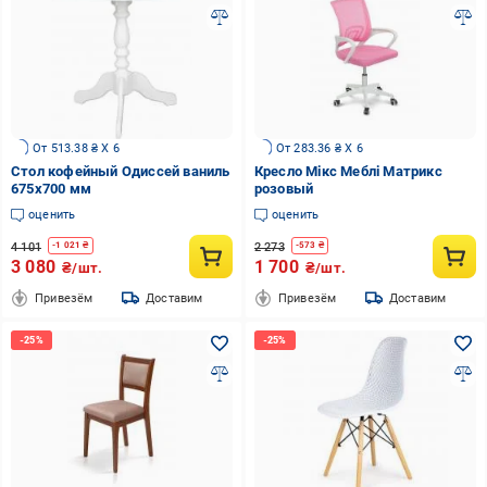
От 513.38 ₴ X 6
От 283.36 ₴ X 6
Стол кофейный Одиссей ваниль
Кресло Мікс Меблі Матрикс
675x700 мм
розовый
оценить
оценить
4 101
2 273
-
1 021
₴
-
573
₴
3 080
1 700
₴/шт.
₴/шт.
Привезём
Доставим
Привезём
Доставим