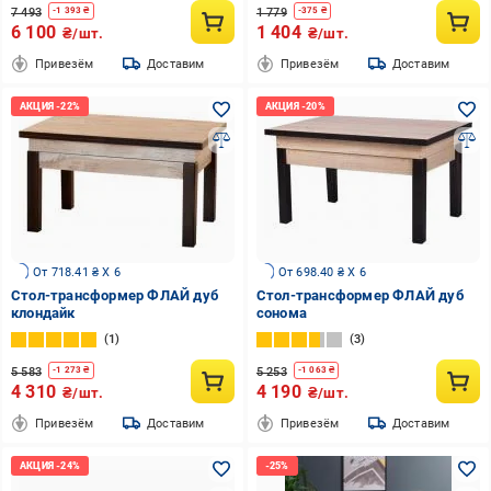
7 493
1 779
-
1 393
₴
-
375
₴
6 100
1 404
₴/шт.
₴/шт.
Привезём
Доставим
Привезём
Доставим
От 718.41 ₴ X 6
От 698.40 ₴ X 6
Стол-трансформер ФЛАЙ дуб
Стол-трансформер ФЛАЙ дуб
клондайк
сонома
1
3
5 583
5 253
-
1 273
₴
-
1 063
₴
4 310
4 190
₴/шт.
₴/шт.
Привезём
Доставим
Привезём
Доставим