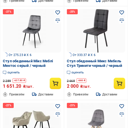
Привезём
Доставим
Привезём
Доставим
От 275.23 ₴ X 6
От 333.37 ₴ X 6
Стул обеденный Мікс Меблі
Стул обеденный Микс Мебель
Ментос серый / черный
Стул Тринити черный / черный
оценить
оценить
2 289
2 668
-
637.80
₴
-
668
₴
1 651.20
2 000
₴/шт.
₴/шт.
Привезём
Доставим
Привезём
Доставим