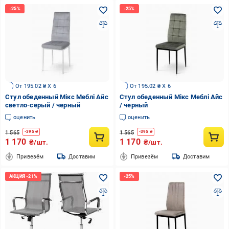
От 195.02 ₴ X 6
От 195.02 ₴ X 6
Стул обеденный Мікс Меблі Айс
Стул обеденный Мікс Меблі Айс
светло-серый / черный
/ черный
оценить
оценить
1 565
1 565
-
395
₴
-
395
₴
1 170
1 170
₴/шт.
₴/шт.
Привезём
Доставим
Привезём
Доставим