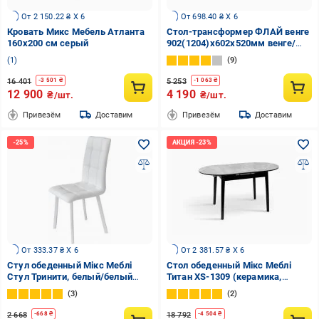
От 2 150.22 ₴ X 6
От 698.40 ₴ X 6
Кровать Микс Мебель Атланта
Стол-трансформер ФЛАЙ венге
160x200 см серый
902(1204)x602x520мм венге/
венге
1
9
16 401
5 253
-
3 501
₴
-
1 063
₴
12 900
4 190
₴/шт.
₴/шт.
Привезём
Доставим
Привезём
Доставим
От 333.37 ₴ X 6
От 2 381.57 ₴ X 6
Стул обеденный Мікс Меблі
Стол обеденный Мікс Меблі
Стул Тринити, белый/белый
Титан XS-1309 (керамика,
белый/белый
глянец) 1100(1400)x750x760мм
3
2
бетон/черный
2 668
18 792
-
668
₴
-
4 504
₴