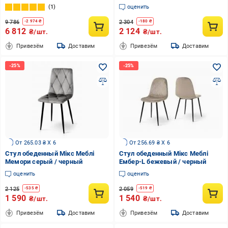
1100(1450)x700x750мм серый/
1
оценить
белый
9 786
2 304
-
2 974
₴
-
180
₴
6 812
2 124
₴/шт.
₴/шт.
Привезём
Доставим
Привезём
Доставим
От 265.03 ₴ X 6
От 256.69 ₴ X 6
Стул обеденный Мікс Меблі
Стул обеденный Мікс Меблі
Мемори серый / черный
Ембер-L бежевый / черный
оценить
оценить
2 125
2 059
-
535
₴
-
519
₴
1 590
1 540
₴/шт.
₴/шт.
Привезём
Доставим
Привезём
Доставим