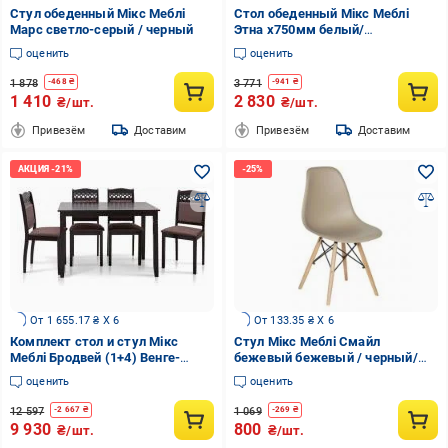
Стул обеденный Мікс Меблі
Стол обеденный Мікс Меблі
Марс светло-серый / черный
Этна x750мм белый/
натуральный/черный
оценить
оценить
1 878
3 771
-
468
₴
-
941
₴
1 410
2 830
₴/шт.
₴/шт.
Привезём
Доставим
Привезём
Доставим
От 1 655.17 ₴ X 6
От 133.35 ₴ X 6
Комплект стол и стул Мікс
Стул Мікс Меблі Смайл
Меблі Бродвей (1+4) Венге-
бежевый бежевый / черный/
шоколад 1100x700x740мм
натуральный
оценить
оценить
шоколад/венге
12 597
1 069
-
2 667
₴
-
269
₴
9 930
800
₴/шт.
₴/шт.