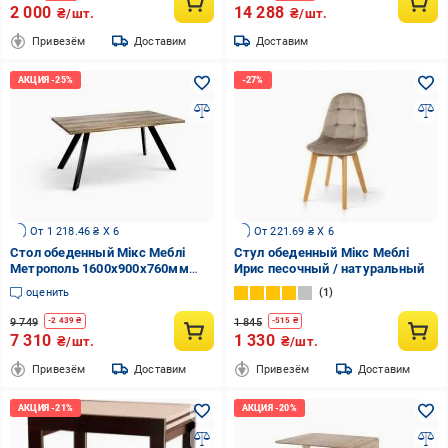
2 000
14 288
₴/шт.
₴/шт.
Привезём
Доставим
Доставим
От 1 218.46 ₴ X 6
От 221.69 ₴ X 6
Стол обеденный Мікс Меблі
Стул обеденный Мікс Меблі
Метрополь 1600x900x760мм
Ирис песочный / натуральный
натуральный/черный
оценить
1
9 749
1 845
-
2 439
₴
-
515
₴
7 310
1 330
₴/шт.
₴/шт.
Привезём
Доставим
Привезём
Доставим