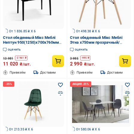
От 1 836.85 ₴ X 6
От 498.38 ₴ X 6
Стол обеденный Мікс Меблі
Стол обеденный Мікс Меблі
Нептун 950(1250)x700x760мм
Этна x750мм прозрачный/
бетон серый/черный
натуральный
оценить
оценить
13 981
3 985
-
2 961
₴
-
995
₴
11 020
2 990
₴/шт.
₴/шт.
Привезём
Доставим
Привезём
Доставим
От 213.35 ₴ X 6
От 580.06 ₴ X 6