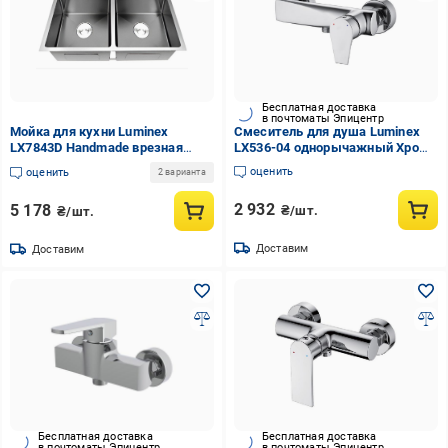
Бесплатная доставка
в почтоматы Эпицентр
Мойка для кухни Luminex
Смеситель для душа Luminex
LX7843D Handmade врезная
LX536-04 однорычажный Хром
нержавеющая сталь 1,0/3,0
(EA-LX536-04)
оценить
оценить
2 варианта
780x430 мм Сатин (LX7843D-
3/1-210S)
2 932
5 178
₴/шт.
₴/шт.
Доставим
Доставим
Бесплатная доставка
Бесплатная доставка
в почтоматы Эпицентр
в почтоматы Эпицентр