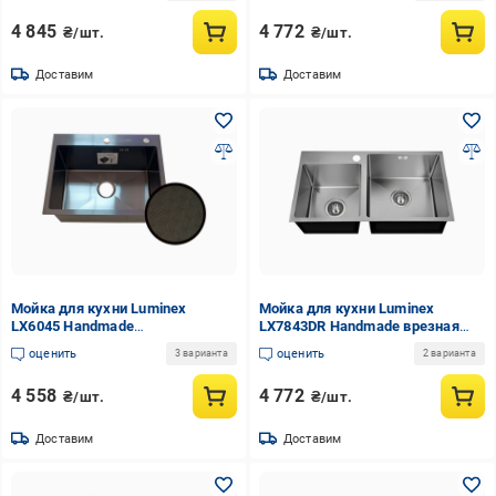
(LX7844L-3/1-210B X)
3/1-210S)
4 845
4 772
₴/шт.
₴/шт.
Доставим
Доставим
Мойка для кухни Luminex
Мойка для кухни Luminex
LX6045 Handmade
LX7843DR Handmade врезная
нержавеющая сталь врезная
нержавеющая сталь 1,0/3,0
оценить
оценить
3 варианта
2 варианта
1,0/3,0 600x450 мм Черный
780x430 мм Сатин (LX7843DR-
(LX6045-3/1-210B2)
3/1-210S)
4 558
4 772
₴/шт.
₴/шт.
Доставим
Доставим