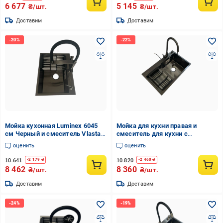
6 677
5 145
₴/шт.
₴/шт.
Доставим
Доставим
Мойка кухонная Luminex 6045
Мойка для кухни правая и
см Черный и смеситель Vlasta с
смеситель для кухни с
гибким изливом и фильтром
выдвижным изливом Luminex
оценить
оценить
воды Q-tap Графитовый
78х48 см (6660)
10 641
10 820
-
2 179
₴
-
2 460
₴
8 462
8 360
₴/шт.
₴/шт.
Доставим
Доставим