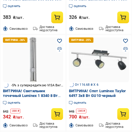
Вт E27 черный Insert Round
Вт E27 белый Insert Round
оценить
оценить
383
326
₴/шт.
₴/шт.
Доставка
Доставка
Cамовывоз
Cамовывоз
недоступна
недоступна
От 116.68 ₴ X 6
-5% з суперкредиткою VISA Вигода
ВИТРИНА! Светильник
ВИТРИНА! Спот Luminex Taylor
точечный Luminex 1 8340 8 Вт
6497 3x8 Вт GU10 черный
GU10 хром Salva
оценить
оценить
542
945
-
200
₴
-
245
₴
342
700
₴/шт.
₴/шт.
Доставка
Доставка
Cамовывоз
Cамовывоз
недоступна
недоступна