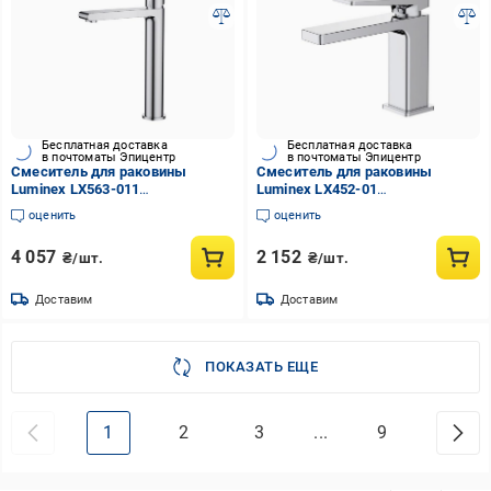
Бесплатная доставка
Бесплатная доставка
в почтоматы Эпицентр
в почтоматы Эпицентр
Смеситель для раковины
Смеситель для раковины
Luminex LX563-011
Luminex LX452-01
однорычажный Хром
однорычажный Хром
оценить
оценить
глянцевый (EA-LX563-011)
глянцевый (EA-LX452-01)
4 057
2 152
₴/шт.
₴/шт.
Доставим
Доставим
ПОКАЗАТЬ ЕЩЕ
1
2
3
...
9