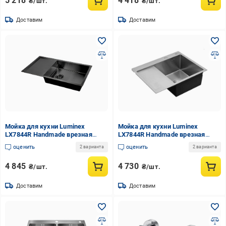
5 218
4 418
₴/шт.
₴/шт.
Доставим
Доставим
Мойка для кухни Luminex
Мойка для кухни Luminex
LX7844R Handmade врезная
LX7844R Handmade врезная
нержавеющая сталь 1,0/3,0
нержавеющая сталь 1,0/3,0
оценить
оценить
2 варианта
2 варианта
780x440 мм Черный (LX7844R-
780x440 мм Сатин (LX7844R-
3/1-210B X)
3/1-210S)
4 845
4 730
₴/шт.
₴/шт.
Доставим
Доставим