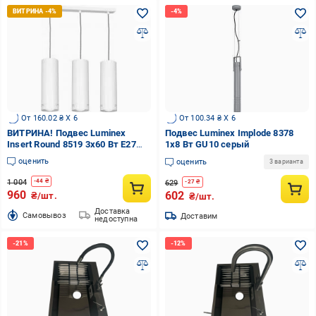
От 160.02 ₴ X 6
От 100.34 ₴ X 6
ВИТРИНА! Подвес Luminex
Подвес Luminex Implode 8378
Insert Round 8519 3x60 Вт E27
1x8 Вт GU10 серый
белый
оценить
оценить
3 варианта
1 004
-
44
₴
629
-
27
₴
960
602
₴/шт.
₴/шт.
Доставка
Cамовывоз
Доставим
недоступна