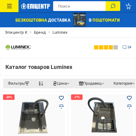
Эпицентр К
Бренд
Luminex
24
Каталог товаров Luminex
Фильтры
Цена
Продавец
Категория