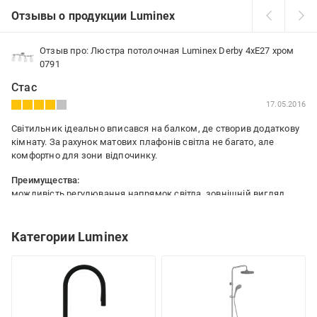
Отзывы о продукции Luminex
Отзыв про: Люстра потолочная Luminex Derby 4xE27 хром
0791
Стас
17.05.2016
Світильник ідеально вписався на балком, де створив додаткову
кімнату. За рахунок матових плафонів світла не багато, але
комфортно для зони відпочинку.
Преимущества:
можливість регулювання напрямок світла, зовнішній вигляд
Недостатки:
ціна
Категории Luminex