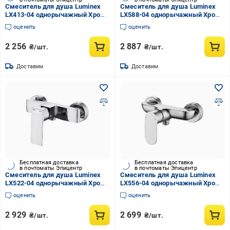
Смеситель для душа Luminex
Смеситель для душа Luminex
LX413-04 однорычажный Хром
LX588-04 однорычажный Хром
(EA-LX413-04)
(EA-LX588-04)
оценить
оценить
2 256
2 887
₴/шт.
₴/шт.
Доставим
Доставим
Бесплатная доставка
Бесплатная доставка
в почтоматы Эпицентр
в почтоматы Эпицентр
Смеситель для душа Luminex
Смеситель для душа Luminex
LX522-04 однорычажный Хром
LX556-04 однорычажный Хром
(EA-LX522-04)
(EA-LX556-04)
оценить
оценить
2 929
2 699
₴/шт.
₴/шт.