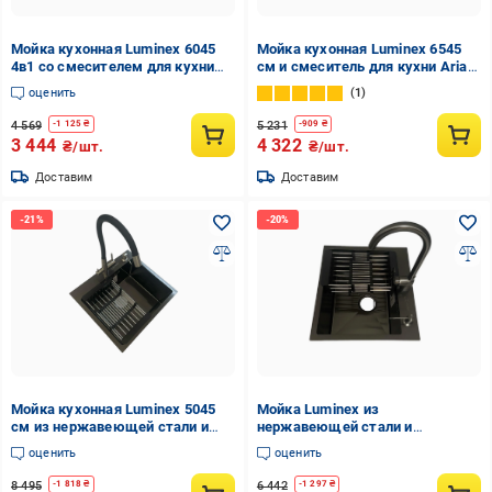
Мойка кухонная Luminex 6045
Мойка кухонная Luminex 6545
4в1 со смесителем для кухни
см и смеситель для кухни Aria
3,0/1,0 мм
015F31 с гибким изливом Серый
оценить
1
4 569
5 231
-
1 125
₴
-
909
₴
3 444
4 322
₴/шт.
₴/шт.
Доставим
Доставим
Мойка кухонная Luminex 5045
Мойка Luminex из
см из нержавеющей стали и
нержавеющей стали и
гибкий кран с фильтром воды
смеситель Luminex из латуни
оценить
оценить
Venta BK813SB Черный
50х45 см 3,0/1,0 мм
8 495
6 442
-
1 818
₴
-
1 297
₴