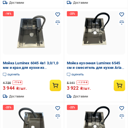
Доставим
Доставим
Мойка Luminex 6045 4в1 3,0/1,0
Мойка кухонная Luminex 6545
мм и кран для кухни из
см и смеситель для кухни Aria
нержавеющей стали
015F31 с гибким изливом
оценить
оценить
Черный
4 720
5 141
-
776
₴
-
1 219
₴
3 944
3 922
₴/шт.
₴/шт.
Доставим
Доставим