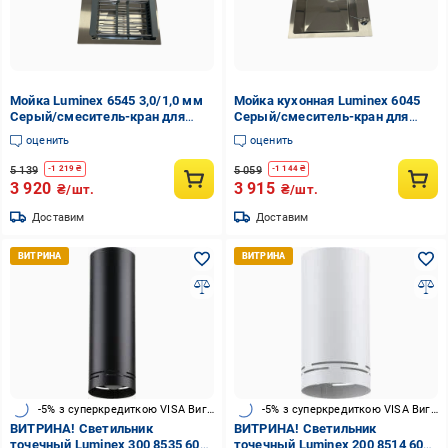
Мойка Luminex 6545 3,0/1,0 мм
Мойка кухонная Luminex 6045
Серый/смеситель-кран для
Серый/смеситель-кран для
кухни Aria 015F31 с гибким
кухни Aria 015F31 с гибким
оценить
оценить
изливом Серый
изливом Черный
5 139
5 059
-
1 219
₴
-
1 144
₴
3 920
3 915
₴/шт.
₴/шт.
Доставим
Доставим
-5% з суперкредиткою VISA Вигода
-5% з суперкредиткою VISA Вигода
ВИТРИНА! Светильник
ВИТРИНА! Светильник
точечный Luminex 300 8535 60
точечный Luminex 200 8514 60