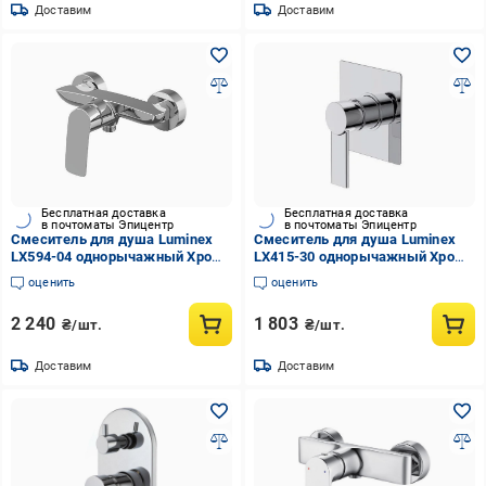
Доставим
Доставим
Бесплатная доставка
Бесплатная доставка
в почтоматы Эпицентр
в почтоматы Эпицентр
Смеситель для душа Luminex
Смеситель для душа Luminex
LX594-04 однорычажный Хром
LX415-30 однорычажный Хром
(EA-LX594-04)
(EA-LX415-30)
оценить
оценить
2 240
1 803
₴/шт.
₴/шт.
Доставим
Доставим