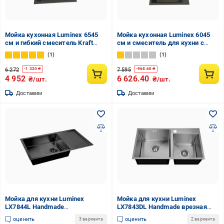
Мойка кухонная Luminex 6545
Мойка кухонная Luminex 6045
см и гибкий смеситель Kraft
см и смеситель для кухни с
Черный
выдвижным изливом Kroner-
1
1
PVD03915 Черный
6 272
7 595
-
1 320
₴
-
968.60
₴
4 952
6 626.40
₴/шт.
₴/шт.
Доставим
Доставим
Мойка для кухни Luminex
Мойка для кухни Luminex
LX7844L Handmade
LX7843DL Handmade врезная
нержавеющая сталь врезная
нержавеющая сталь 1,0/3,0
оценить
оценить
3 варианта
2 варианта
1,0/3,0 780x440 мм Черный
780x430 мм Сатин (LX7843DL-