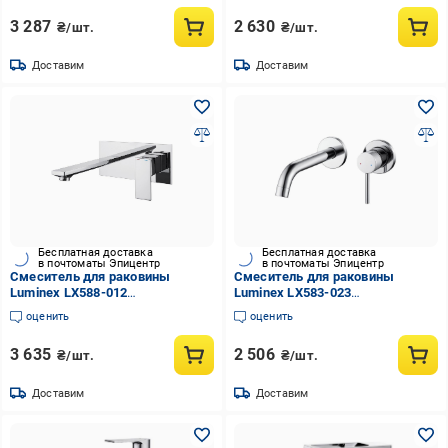
3 287
2 630
₴/шт.
₴/шт.
Доставим
Доставим
Бесплатная доставка
Бесплатная доставка
в почтоматы Эпицентр
в почтоматы Эпицентр
Смеситель для раковины
Смеситель для раковины
Luminex LX588-012
Luminex LX583-023
однорычажный Хром
однорычажный Хром
оценить
оценить
глянцевый (EA-LX588-012)
глянцевый (EA-LX583-023)
3 635
2 506
₴/шт.
₴/шт.
Доставим
Доставим