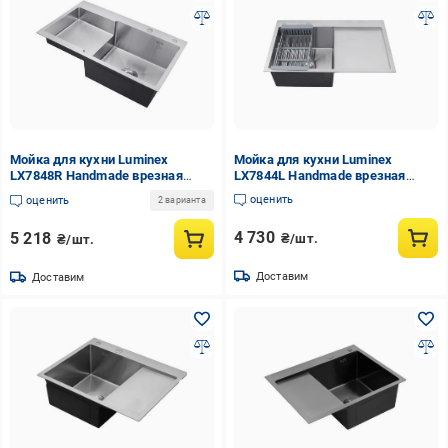
Мойка для кухни Luminex
Мойка для кухни Luminex
LX7848R Handmade врезная
LX7844L Handmade врезная
нержавеющая сталь 1,0/3,0
нержавеющая сталь 1,0/3,0
оценить
оценить
2 варианта
780x480 мм Сатин (LX7848R-
780x440 мм Сатин (LX7844L-
3/1-210S)
3/1-210S)
4 730
5 218
₴/шт.
₴/шт.
Доставим
Доставим