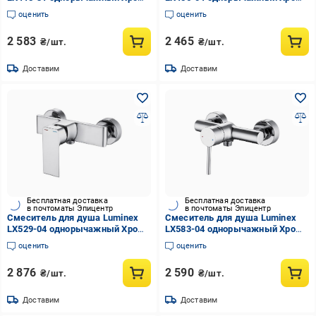
(EA-LX415-31)
(EA-LX456-04)
оценить
оценить
2 583
2 465
₴/шт.
₴/шт.
Доставим
Доставим
Бесплатная доставка
Бесплатная доставка
в почтоматы Эпицентр
в почтоматы Эпицентр
Смеситель для душа Luminex
Смеситель для душа Luminex
LX529-04 однорычажный Хром
LX583-04 однорычажный Хром
(EA-LX529-04)
(EA-LX583-04)
оценить
оценить
2 876
2 590
₴/шт.
₴/шт.
Доставим
Доставим