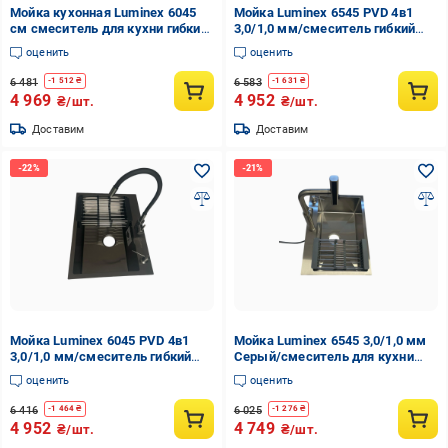
Мойка кухонная Luminex 6045
Мойка Luminex 6545 PVD 4в1
см смеситель для кухни гибкий
3,0/1,0 мм/смеситель гибкий
Черный
Kraft
оценить
оценить
6 481
6 583
-
1 512
₴
-
1 631
₴
4 969
4 952
₴/шт.
₴/шт.
Доставим
Доставим
Мойка Luminex 6045 PVD 4в1
Мойка Luminex 6545 3,0/1,0 мм
3,0/1,0 мм/смеситель гибкий
Серый/смеситель для кухни
Kraft
Lidz Aria 015FLT с выдвижным
оценить
оценить
изливом
6 416
6 025
-
1 464
₴
-
1 276
₴
4 952
4 749
₴/шт.
₴/шт.