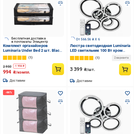
Бесплатная доставка
От 566.56 ₴ X 6
в почтоматы Эпицентр
Комплект органайзеров
Люстра светодиодная Luminaria
Luminaria Under Bed 2 шт. Black
LED светильник 100 Вт хром
(29179394)
EUROPA 100W 6R CHROME/ICE
1
1
2 варианта
2 950
-
1 956
₴
3 399
₴/шт.
994
₴/компл.
Доставим
Доставим