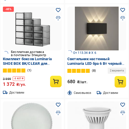
Бесплатная доставка
От 113.34 ₴ X 6
в почтоматы Эпицентр
Комплект боксов Luminaria
Светильник настенный
SHOE BOX BK/CLEAR для
Luminaria LED бра 6 Вт черный
хранения обуви S 12 шт.
LINZA 6W BLACK
1
8
2 варианта
(22873989)
3 999
-
2 627
₴
680
₴/шт.
1 372
₴/уп.
Доставим
Cамовывоз
Доставим