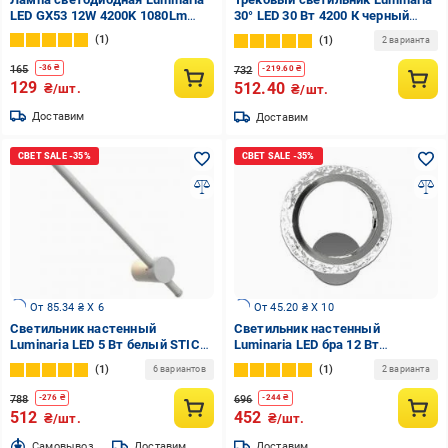
LED GX53 12W 4200K 1080Lm
30° LED 30 Вт 4200 К черный
Белый нейтральный
LTR80 30W BLACK
1
1
2 варианта
165
-
36
₴
732
-
219.60
₴
129
512.40
₴/шт.
₴/шт.
Доставим
Доставим
От 85.34 ₴ X 6
От 45.20 ₴ X 10
Светильник настенный
Светильник настенный
Luminaria LED 5 Вт белый STICK
Luminaria LED бра 12 Вт
5W L-400 WHITE
прозрачный/хром EUROPA 12W
1
1
6 вариантов
2 варианта
R CHROME/ICE
788
696
-
276
₴
-
244
₴
512
452
₴/шт.
₴/шт.
Cамовывоз
Доставим
Доставим