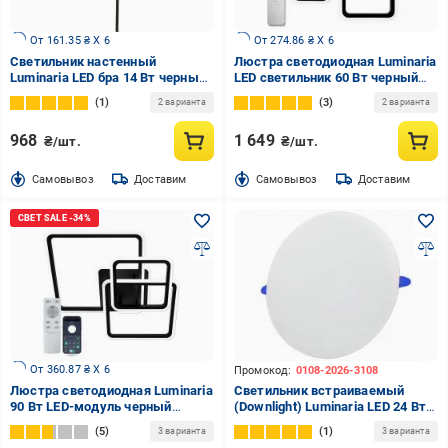
От 161.35 ₴ X 6
От 274.86 ₴ X 6
Светильник настенный
Люстра светодиодная Luminaria
Luminaria LED бра 14 Вт черный
LED светильник 60 Вт черный
VEGA 14W L600 BLACK
OVAL RGB 60W 4S1R BLACK
1
3
2 варианта
2 варианта
968
1 649
₴/шт.
₴/шт.
Cамовывоз
Доставим
Cамовывоз
Доставим
От 360.87 ₴ X 6
Промокод:
0108-2026-3108
Люстра светодиодная Luminaria
Светильник встраиваемый
90 Вт LED-модуль черный
(Downlight) Luminaria LED 24 Вт
SONNE 90W 4S BLACK
5000 К белый RDL-24W 5000K
5
1
3 варианта
3 варианта