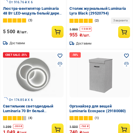
От 916.76 ₴ X 6
Люстра-вентилятор Luminaria
Столик журнальный Luminaria
48 Вт LED-модуль белый/дерево
Lyra Black (29520794)
FAN WOOD 48W+18W R
3
2
3 варианта
1 999
-
1 044
₴
5 500
₴/шт.
955
₴/шт.
Доставим
Доставим
От 174.85 ₴ X 6
Светильник светодиодный
Органайзер для вещей
Luminaria 70 Вт белый
Luminaria Ecospace (29180080)
3000+6500 К ISLAND 70W R
4
1
ON/OFF
1 399
1 500
-
350
₴
-
760
₴
1 049
740
₴/шт.
₴/шт.