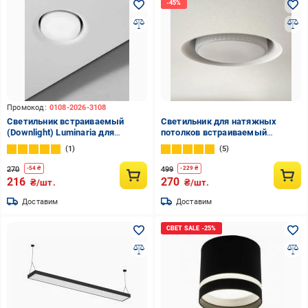
Промокод:
0108-2026-3108
Светильник встраиваемый
Светильник для натяжных
(Downlight) Luminaria для
потолков встраиваемый
натяжных потолков GX53
Luminaria СВ53 R105 GX53 220V
1
5
белый CB53 R105 GX53
IP20
270
499
-
54
₴
-
229
₴
216
270
₴/шт.
₴/шт.
Доставим
Доставим