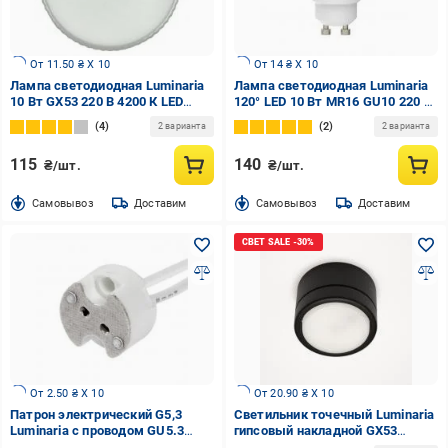
От 11.50 ₴ X 10
От 14 ₴ X 10
Лампа светодиодная Luminaria
Лампа светодиодная Luminaria
10 Вт GX53 220 В 4200 К LED
120° LED 10 Вт MR16 GU10 220 В
GX53 10W 4200K
4200 К CERAMIC
4
2
2 варианта
2 варианта
115
140
₴/шт.
₴/шт.
Cамовывоз
Доставим
Cамовывоз
Доставим
От 2.50 ₴ X 10
От 20.90 ₴ X 10
Патрон электрический G5,3
Светильник точечный Luminaria
Luminaria с проводом GU5.3
гипсовый накладной GX53
керамика белый SOCKET GU5.3
черный SEATTLE R2306 BK