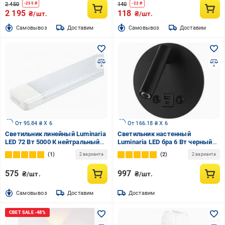
2 450
140
-
255
₴
-
22
₴
2 195
118
₴/шт.
₴/шт.
Cамовывоз
Доставим
Cамовывоз
Доставим
От 95.84 ₴ X 6
От 166.18 ₴ X 6
Светильник линейный Luminaria
Светильник настенный
LED 72 Вт 5000 К нейтральный
Luminaria LED бра 6 Вт черный
LM-72W 5000K
CHARG 8W BLACK
1
2
2 варианта
2 варианта
575
997
₴/шт.
₴/шт.
Cамовывоз
Доставим
Доставим