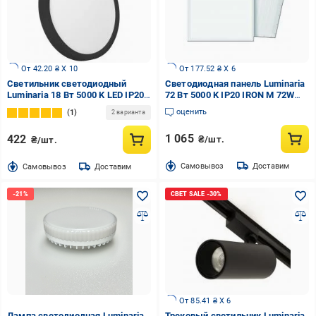
От 42.20 ₴ X 10
От 177.52 ₴ X 6
Светильник светодиодный
Светодиодная панель Luminaria
Luminaria 18 Вт 5000 K LED IP20
72 Вт 5000 K IP20 IRON M 72W
GLR-18W 5000K BLACK
5000K
оценить
1
2 варианта
1 065
422
₴/шт.
₴/шт.
Cамовывоз
Доставим
Cамовывоз
Доставим
От 85.41 ₴ X 6
Лампа светодиодная Luminaria
Трековый светильник Luminaria