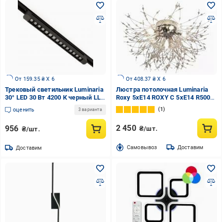
От 159.35 ₴ X 6
От 408.37 ₴ X 6
Трековый светильник Luminaria
Люстра потолочная Luminaria
30° LED 30 Вт 4200 К черный LLT
Roxy 5xE14 ROXY C 5xE14 R500
30W BLACK
CHROME
1
оценить
3 варианта
2 450
956
₴/шт.
₴/шт.
Cамовывоз
Доставим
Доставим