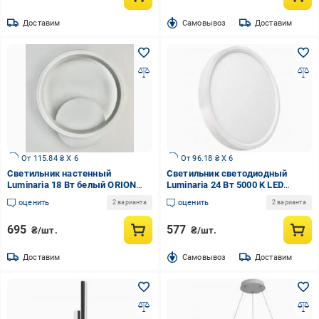
Доставим
Cамовывоз
Доставим
От 115.84 ₴ X 6
От 96.18 ₴ X 6
Светильник настенный
Светильник светодиодный
Luminaria 18 Вт белый ORION
Luminaria 24 Вт 5000 K LED
18W R WHITE
накладной IP20 GLR-24W 5000K
оценить
оценить
2 варианта
2 варианта
WHITE
695
577
₴/шт.
₴/шт.
Доставим
Cамовывоз
Доставим