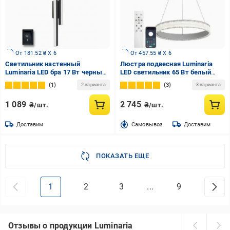
От 181.52 ₴ X 6
От 457.55 ₴ X 6
Светильник настенный
Люстра подвесная Luminaria
Luminaria LED бра 17 Вт черный
LED светильник 65 Вт белый
BLADE 17W L500 BLACK
ERIKA 65W R485 WHITE
1
3
2 варианта
3 варианта
1 089
2 745
₴/шт.
₴/шт.
Доставим
Cамовывоз
Доставим
ПОКАЗАТЬ ЕЩЕ
1
2
3
...
9
Отзывы о продукции Luminaria