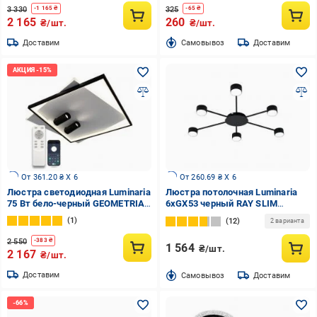
3 330
325
-
1 165
₴
-
65
₴
2 165
260
₴/шт.
₴/шт.
Доставим
Cамовывоз
Доставим
От 361.20 ₴ X 6
От 260.69 ₴ X 6
Люстра светодиодная Luminaria
Люстра потолочная Luminaria
75 Вт бело-черный GEOMETRIA
6xGX53 черный RAY SLIM
DOWNLIGHT 75W 2S
6xGX53 BLACK
1
12
2 варианта
2 550
-
383
₴
1 564
₴/шт.
2 167
₴/шт.
Доставим
Cамовывоз
Доставим