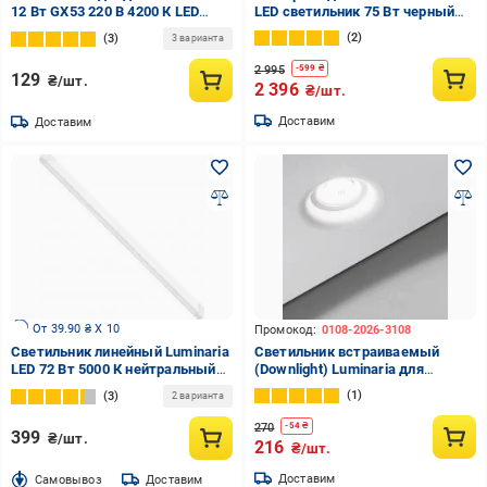
12 Вт GX53 220 В 4200 К LED
LED светильник 75 Вт черный
GX53 12W 4200K
JULIE 75W 3R BLACK
2
3
3 варианта
2 995
-
599
₴
129
₴/шт.
2 396
₴/шт.
Доставим
Доставим
От 39.90 ₴ X 10
Промокод:
0108-2026-3108
Светильник линейный Luminaria
Светильник встраиваемый
LED 72 Вт 5000 К нейтральный
(Downlight) Luminaria для
LM-72W PROMO 5000K
натяжных потолков GU10 СВ16
1
3
2 варианта
ORB GU10
270
-
54
₴
399
₴/шт.
216
₴/шт.
Доставим
Cамовывоз
Доставим