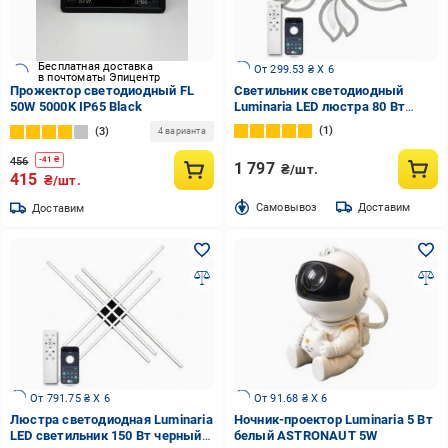
Бесплатная доставка
От 299.53 ₴ X 6
в почтоматы Эпицентр
Прожектор светодиодный FL
Светильник светодиодный
50W 5000K IP65 Black
Luminaria LED люстра 80 Вт
белый 3000-6500 К ASTRA 80W
1
3
4 варианта
5F WHITE
456
-
41
₴
1 797
₴/шт.
415
₴/шт.
Cамовывоз
Доставим
Доставим
От 791.75 ₴ X 6
От 91.68 ₴ X 6
Люстра светодиодная Luminaria
Ночник-проектор Luminaria 5 Вт
LED светильник 150 Вт черный
белый ASTRONAUT 5W