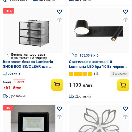
Бесплатная доставка
От 183.35 ₴ X 6
в почтоматы Эпицентр
Комплект боксов Luminaria
Светильник настенный
SHOE BOX BK/CLEAR для
Luminaria LED бра 10 Вт черный
хранения обуви S 6 шт.
EDGE 10W BLACK
оценить
1
2 варианта
(22873940)
1 999
-
1 238
₴
1 100
₴/шт.
761
₴/уп.
Доставим
Доставим