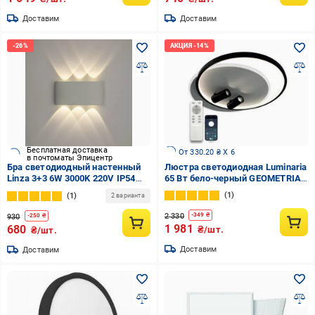
Доставим
Доставим
Бесплатная доставка
От 330.20 ₴ X 6
в почтоматы Эпицентр
Бра светодиодный настенный
Люстра светодиодная Luminaria
Linza 3+3 6W 3000K 220V IP54
65 Вт бело-черный GEOMETRIA
White (22049631)
DOWNLIGHT 65W 2R
1
1
2 варианта
2 330
-
349
₴
930
-
250
₴
1 981
680
₴/шт.
₴/шт.
Доставим
Доставим