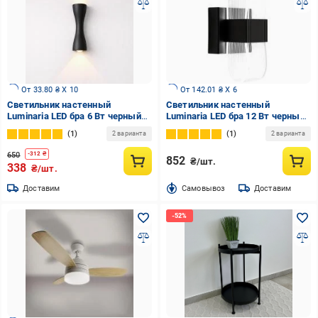
От 33.80 ₴ X 10
От 142.01 ₴ X 6
Светильник настенный
Светильник настенный
Luminaria LED бра 6 Вт черный
Luminaria LED бра 12 Вт черный
SAVIO 6W 2L BLACK
LUMIERA SQUARE 12W S BLACK
1
1
2 варианта
2 варианта
650
-
312
₴
852
₴/шт.
338
₴/шт.
Доставим
Cамовывоз
Доставим