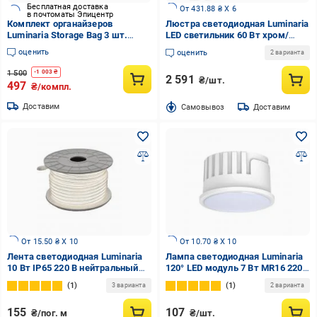
Бесплатная доставка
От 431.88 ₴ X 6
в почтоматы Эпицентр
Комплект органайзеров
Люстра светодиодная Luminaria
Luminaria Storage Bag 3 шт.
LED светильник 60 Вт хром/
(29179574)
прозрачный EUROPA 60W 4R
оценить
оценить
2 варианта
CHROME/ICE
1 500
-
1 003
₴
2 591
₴/шт.
497
₴/компл.
Доставим
Cамовывоз
Доставим
От 15.50 ₴ X 10
От 10.70 ₴ X 10
Лента светодиодная Luminaria
Лампа светодиодная Luminaria
10 Вт IP65 220 В нейтральный
120° LED модуль 7 Вт MR16 220
LS-COB 296LEDs/m 10W 220V
В 3000/4200/6000 К MODULE
1
1
3 варианта
2 варианта
4000
155
107
₴/пог. м
₴/шт.