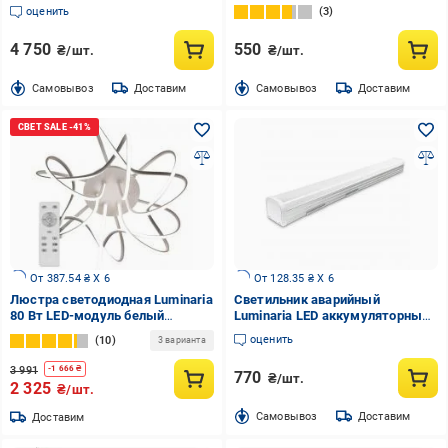
ROVENA 150W 6L BLACK
оценить
3
4 750
550
₴/шт.
₴/шт.
Cамовывоз
Доставим
Cамовывоз
Доставим
От 387.54 ₴ X 6
От 128.35 ₴ X 6
Люстра светодиодная Luminaria
Светильник аварийный
80 Вт LED-модуль белый
Luminaria LED аккумуляторный
матовый LIANA MUSE 80W
30 Вт белый QUANTO-30W/18W
оценить
10
3 варианта
WHITE
3 991
-
1 666
₴
770
₴/шт.
2 325
₴/шт.
Cамовывоз
Доставим
Доставим