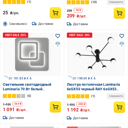
1
10
4 варианта
299
-
90
₴
25
₴/уп.
209
₴/шт.
Cамовывоз
Доставим
Доставим
От 181.85 ₴ X 6
От 198.69 ₴ X 6
Светильник светодиодный
Люстра потолочная Luminaria
Luminaria 70 Вт белый
6xGX53 черный RAY 6xGX53
3000+6500 К ISLAND 70W S
(3+3) BLACK
6
1
2 варианта
ON/OFF
1 455
-
364
₴
1 490
-
298
₴
1 091
1 192
₴/шт.
₴/шт.
Доставим
Доставим