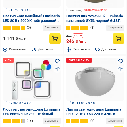
От 190.19 ₴ X 6
Промокод:
0108-2026-3108
Светильник линейный Luminaria
Светильник точечный Luminaria
LED 80 Вт 5000 К нейтральный
накладной GX53 черный GUSTA
UNIVERSAL 80W 5000K BLACK
1хGX53 BLACK
3
1
3 варианта
2 варианта
349
-
103
₴
1 141
₴/шт.
246
₴/шт.
Cамовывоз
Доставим
Cамовывоз
Доставим
От 365.87 ₴ X 6
От 11.80 ₴ X 10
Люстра светодиодная Luminaria
Лампа светодиодная Luminaria
LED светильник 90 Вт белый
LED 12 Вт GX53 220 В 4200 К
OVAL RGB 90W 5S WHITE
18
2
2 варианта
2 варианта