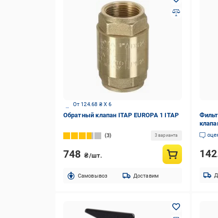
От 124.68 ₴ X 6
Обратный клапан ITAP EUROPA 1 ITAP
Фильт
клап
2" (10
оце
3
3 варианта
142
748
₴/шт.
Д
Cамовывоз
Доставим