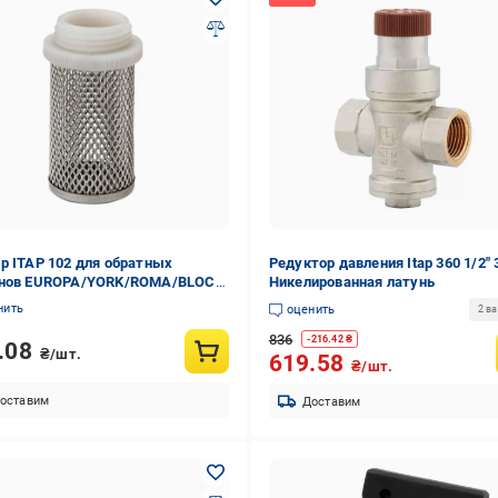
р ITAP 102 для обратных
Редуктор давления Itap 360 1/2" 
анов EUROPA/YORK/ROMA/BLOCK
Никелированная латунь
20200)
нить
оценить
2 в
836
-
216.42
₴
.08
₴/шт.
619.58
₴/шт.
оставим
Доставим