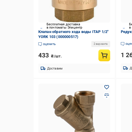
Бесплатная доставка
Б
в почтоматы Эпицентр
в
Клапан обратного хода воды ITAP 1/2″
Редук
YORK 103 (000000517)
оце
оценить
2 варианта
1 2
433
₴/шт.
Д
Доставим