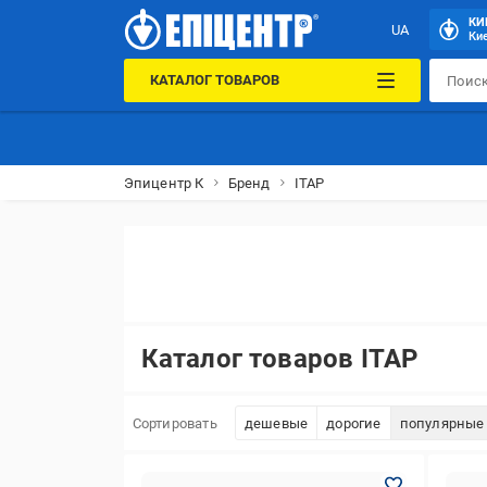
КИ
UA
Кие
КАТАЛОГ ТОВАРОВ
Эпицентр К
Бренд
ITAP
Каталог товаров ITAP
Сортировать
дешевые
дорогие
популярные