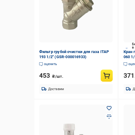
Б
в
Фильтр грубой очистки для газа ITAP
Кран 
193 1/2" (GSR-000016933)
060 1/
оценить
оце
453
371
₴/шт.
Доставим
Д