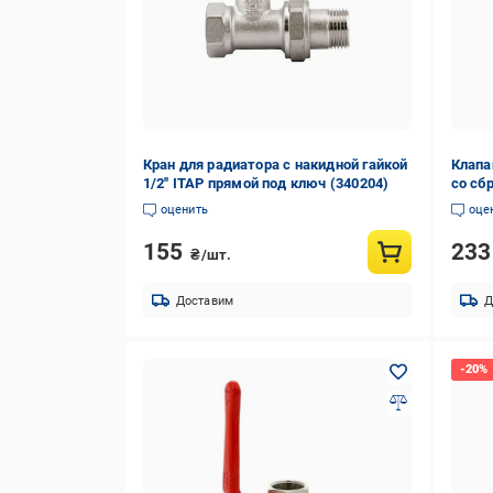
Кран для радиатора с накидной гайкой
Клапа
1/2'' ITAP прямой под ключ (340204)
со сб
оценить
оце
155
23
₴/шт.
Доставим
Д