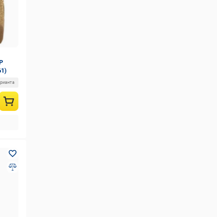
P
61)
арианта