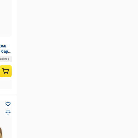
368
0 бар
риантов