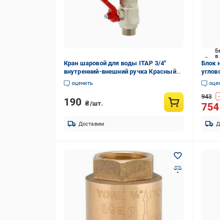
Б
в
Кран шаровой для воды ITAP 3/4"
Блок 
внутренний-внешний ручка Красный
углово
(323505)
оценить
оце
943
-
190
₴/шт.
75
Доставим
Д