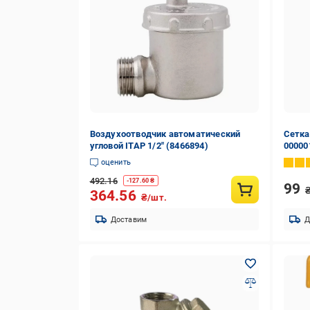
Воздухоотводчик автоматический
Сетка
угловой ITAP 1/2" (8466894)
00000
оценить
492.16
-
127.60
₴
99
364.56
₴/шт.
Доставим
Д