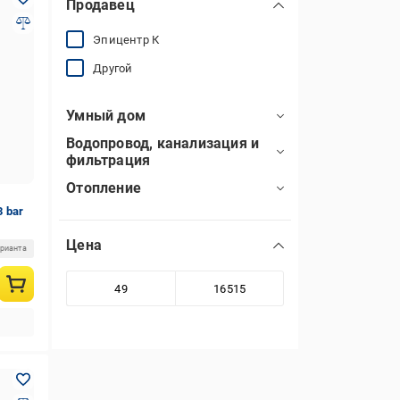
Продавец
Эпицентр К
Другой
Умный дом
Водопровод, канализация и
фильтрация
Отопление
3 bar
Цена
арианта