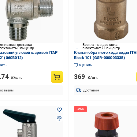
есплатная доставка
Бесплатная доставка
 почтоматы Эпицентр
в почтоматы Эпицентр
газовый угловой шаровой ITAP
Клапан обратного хода воды ITA
2" (060B012)
Block 101 (GSR-000003335)
нить
оценить
.74
369
₴/шт.
₴/шт.
оставим
Доставим