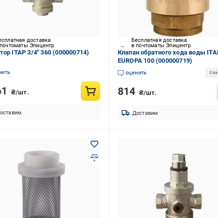
есплатная доставка
Бесплатная доставка
 почтоматы Эпицентр
в почтоматы Эпицентр
тор ITAP 3/4″ 360 (000000714)
Клапан обратного хода воды ITAP
EUROPA 100 (000000719)
нить
оценить
4 в
61
814
₴/шт.
₴/шт.
оставим
Доставим