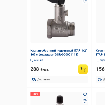
Клапан обратный подрывной ITAP 1/2"
Сгон 
367 с флажком (GSR-000001113)
ITAP 1
оценить
оце
288
15
₴/шт.
Доставим
Д