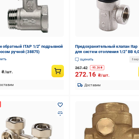
н обратный ITAP 1/2" подрывной
Предохранительный клапан Itap 
росом ручной (38875)
для систем отопления 1/2" ВВ 6,
(8445505)
нить
оценить
6 ва
367.42
-
95.26
₴
3
₴/шт.
272.16
₴/шт.
оставим
Доставим