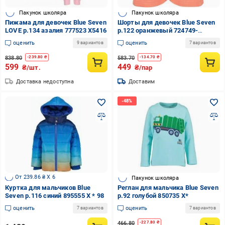
Пакунок школяра
Пакунок школяра
Пижама для девочек Blue Seven
Шорты для девочек Blue Seven
LOVE р.134 азалия 777523 X5416
р.122 оранжевый 724749-
00/2260
оценить
оценить
9 вариантов
7 вариантов
838.80
583.70
-
239.80
₴
-
134.70
₴
599
449
₴/шт.
₴/пар
Доставка недоступна
Доставим
От 239.86 ₴ X 6
Пакунок школяра
Куртка для мальчиков Blue
Реглан для мальчика Blue Seven
Seven р.116 синий 895555 X * 98
р.92 голубой 850735 X*
оценить
оценить
7 вариантов
7 вариантов
466.80
-
227.80
₴