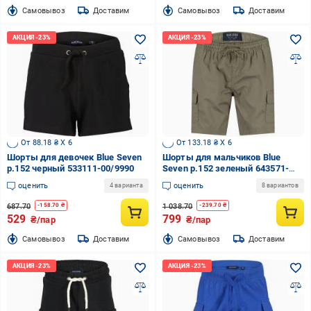
Cамовывоз
Доставим
Cамовывоз
Доставим
От 88.18 ₴ X 6
От 133.18 ₴ X 6
Шорты для девочек Blue Seven
Шорты для мальчиков Blue
р.152 черный 533111-00/9990
Seven р.152 зеленый 643571-
00/7750
оценить
оценить
4 варианта
8 вариантов
687.70
1 038.70
-
158.70
₴
-
239.70
₴
529
799
₴/пар
₴/пар
Cамовывоз
Доставим
Cамовывоз
Доставим