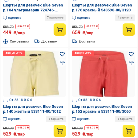
Шорты для девочек Blue Seven
Шорты для девочек Blue Seven
р.104 ультрамарин 724746-
р.176 красный 543598-00/3120
00/5680
оценить
оценить
7 вариантов
4 варианта
583.70
856.70
-
134.70
₴
-
197.70
₴
449
659
₴/пар
₴/пар
Cамовывоз
Доставим
Доставим
От 88.18 ₴ X 6
От 88.18 ₴ X 6
Шорты для девочек Blue Seven
Шорты для девочек Blue Seven
р.140 желтый 533111-00/1012
р.152 красный 533111-00/3060
оценить
оценить
4 варианта
4 варианта
687.70
687.70
-
158.70
₴
-
158.70
₴
529
529
₴/пар
₴/пар