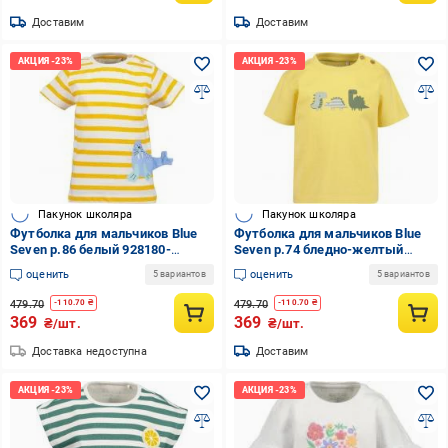
Доставим
Доставим
Пакунок школяра
Пакунок школяра
Футболка для мальчиков Blue
Футболка для мальчиков Blue
Seven р.86 белый 928180-
Seven р.74 бледно-желтый
00/0001
928186-00/1301
оценить
оценить
5 вариантов
5 вариантов
479.70
479.70
-
110.70
₴
-
110.70
₴
369
369
₴/шт.
₴/шт.
Доставка недоступна
Доставим