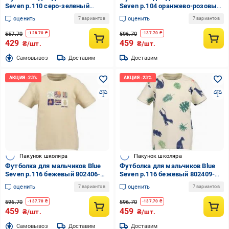
Seven р.110 серо-зеленый
Seven р.104 оранжево-розовый
702396-00/6300
702400-00/2281
оценить
оценить
7 вариантов
7 вариантов
557.70
596.70
-
128.70
₴
-
137.70
₴
429
459
₴/шт.
₴/шт.
Cамовывоз
Доставим
Доставим
Пакунок школяра
Пакунок школяра
Футболка для мальчиков Blue
Футболка для мальчиков Blue
Seven р.116 бежевый 802406-
Seven р.116 бежевый 802409-
00/0490
00/0200
оценить
оценить
7 вариантов
7 вариантов
596.70
596.70
-
137.70
₴
-
137.70
₴
459
459
₴/шт.
₴/шт.
Cамовывоз
Доставим
Доставим