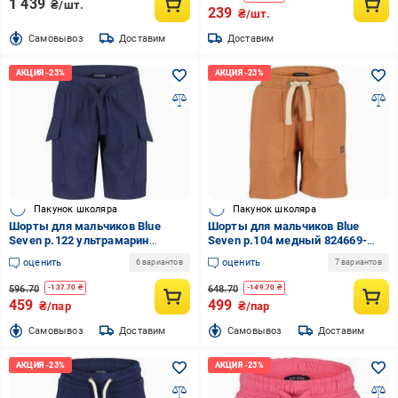
1 439
₴/шт.
239
₴/шт.
Cамовывоз
Доставим
Доставим
Пакунок школяра
Пакунок школяра
Шорты для мальчиков Blue
Шорты для мальчиков Blue
Seven р.122 ультрамарин
Seven р.104 медный 824669-
824685-00/5640
00/2851
оценить
оценить
6 вариантов
7 вариантов
596.70
648.70
-
137.70
₴
-
149.70
₴
459
499
₴/пар
₴/пар
Cамовывоз
Доставим
Cамовывоз
Доставим