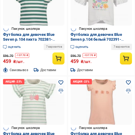
Пакунок школяра
Пакунок школяра
Футболка для девочек Blue
Футболка для девочек Blue
Seven р.104 пихта 702381-
Seven р.104 белый 702391-
00/7471
00/0001
оценить
оценить
7 вариантов
7 вариантов
596.70
596.70
-
137.70
₴
-
137.70
₴
459
459
₴/шт.
₴/шт.
Cамовывоз
Доставим
Доставим
Пакунок школяра
Пакунок школяра
Футболка для девочек Blue
Футболка для девочек Blue