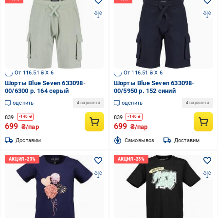
От 116.51 ₴ X 6
От 116.51 ₴ X 6
Шорты Blue Seven 633098-
Шорты Blue Seven 633098-
00/6300 р. 164 серый
00/5950 р. 152 синий
оценить
оценить
4 варианта
4 варианта
839
839
-
140
₴
-
140
₴
699
699
₴/пар
₴/пар
Доставим
Cамовывоз
Доставим