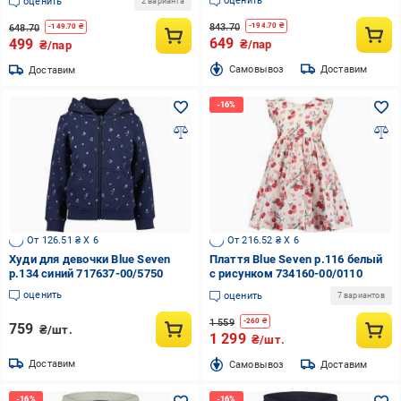
оценить
оценить
2 варианта
843.70
-
194.70
₴
648.70
-
149.70
₴
649
499
₴/пар
₴/пар
Cамовывоз
Доставим
Доставим
От 126.51 ₴ X 6
От 216.52 ₴ X 6
Худи для девочки Blue Seven
Плаття Blue Seven р.116 белый
р.134 синий 717637-00/5750
с рисунком 734160-00/0110
оценить
оценить
7 вариантов
1 559
-
260
₴
759
₴/шт.
1 299
₴/шт.
Доставим
Cамовывоз
Доставим