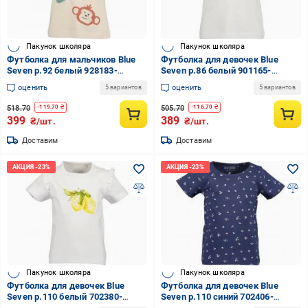
Пакунок школяра
Пакунок школяра
Футболка для мальчиков Blue
Футболка для девочек Blue
Seven р.92 белый 928183-
Seven р.86 белый 901165-
00/0190
00/0001
оценить
оценить
5 вариантов
5 вариантов
518.70
505.70
-
119.70
₴
-
116.70
₴
399
389
₴/шт.
₴/шт.
Доставим
Доставим
Пакунок школяра
Пакунок школяра
Футболка для девочек Blue
Футболка для девочек Blue
Seven р.110 белый 702380-
Seven р.110 синий 702406-
00/0001
00/5750