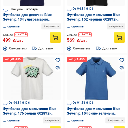
От 94.84 ₴ X 6
Пакунок школяра
Футболка для девочек Blue
Футболка для мальчиков Blue
Seven р.134 ультрамарин
Seven р.152 черный 602892-
702409-00/5680
00/9990
оценить
оценить
7 вариантов
4 варианта
648.70
739.70
-
149.70
₴
-
170.70
₴
499
569
₴/шт.
₴/шт.
Cамовывоз
Доставим
Cамовывоз
Доставим
От 94.84 ₴ X 6
От 91.51 ₴ X 6
Футболка для мальчиков Blue
Футболка для мальчиков Blue
Seven р.176 белый 602892-
Seven р.104 сине-зеленый
00/0001
816041-00/5321
оценить
оценить
4 варианта
7 вариантов