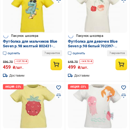
Пакунок школяра
Пакунок школяра
Футболка для мальчиков Blue
Футболка для девочек Blue
Seven р.98 желтый 802431-
Seven р.98 белый 702397-
00/1511
00/0100
оценить
оценить
7 вариантов
7 вариантов
596.70
648.70
-
137.70
₴
-
149.70
₴
459
499
₴/шт.
₴/шт.
Доставим
Доставим