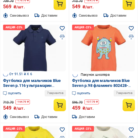
739.70
713.70
-
170.70
₴
-
164.70
₴
569
549
₴/шт.
₴/шт.
Cамовывоз
Доставим
Cамовывоз
Доставим
От 91.51 ₴ X 6
Пакунок школяра
Футболка для мальчиков Blue
Футболка для мальчиков Blue
Seven р.116 ультрамарин
Seven р.98 фламинго 802428-
816041-00/5640
00/2330
оценить
оценить
7 вариантов
7 вариантов
713.70
596.70
-
164.70
₴
-
137.70
₴
549
459
₴/шт.
₴/шт.
Cамовывоз
Доставим
Доставим