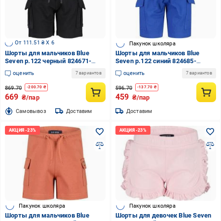
От 111.51 ₴ X 6
Пакунок школяра
Шорты для мальчиков Blue
Шорты для мальчиков Blue
Seven р.122 черный 824671-
Seven р.122 синий 824685-
00/9990
00/5300
оценить
оценить
7 вариантов
7 вариантов
869.70
596.70
-
200.70
₴
-
137.70
₴
669
459
₴/пар
₴/пар
Cамовывоз
Доставим
Доставим
Пакунок школяра
Пакунок школяра
Шорты для мальчиков Blue
Шорты для девочек Blue Seven