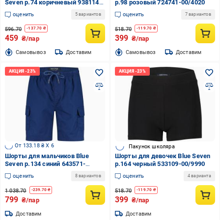
Seven р.74 коричневый 938114-
р.98 розовый 724741-00/4020
00/2931
оценить
оценить
5 вариантов
7 вариантов
596.70
518.70
-
137.70
₴
-
119.70
₴
459
399
₴/пар
₴/пар
Cамовывоз
Доставим
Cамовывоз
Доставим
От 133.18 ₴ X 6
Пакунок школяра
Шорты для мальчиков Blue
Шорты для девочек Blue Seven
Seven р.134 синий 643571-
р.164 черный 533109-00/9990
00/5391
оценить
оценить
8 вариантов
4 варианта
1 038.70
518.70
-
239.70
₴
-
119.70
₴
799
399
₴/пар
₴/пар
Доставим
Доставим