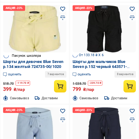
От 133.18 ₴ X 6
Пакунок школяра
Шорты для девочек Blue Seven
Шорты для мальчиков Blue
р.134 желтый 724735-00/1020
Seven р.152 черный 643571-
00/9990
оценить
оценить
7 вариантов
8 вариантов
518.70
1 038.70
-
119.70
₴
-
239.70
₴
399
799
₴/пар
₴/пар
Cамовывоз
Доставим
Cамовывоз
Доставим