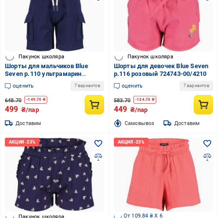
Пакунок школяра
Пакунок школяра
Шорты для мальчиков Blue
Шорты для девочек Blue Seven
Seven р.110 ультрамарин
р.116 розовый 724743-00/4210
824671-00/5640
оценить
оценить
7 вариантов
7 вариантов
648.70
583.70
-
149.70
₴
-
134.70
₴
499
449
₴/пар
₴/пар
Доставим
Cамовывоз
Доставим
От 109.84 ₴ X 6
Пакунок школяра