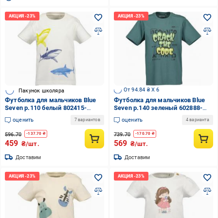
От 94.84 ₴ X 6
Пакунок школяра
Футболка для мальчиков Blue
Футболка для мальчиков Blue
Seven р.110 белый 802415-
Seven р.140 зеленый 602888-
00/0110
00/7321
оценить
оценить
7 вариантов
4 варианта
596.70
739.70
-
137.70
₴
-
170.70
₴
459
569
₴/шт.
₴/шт.
Доставим
Доставим