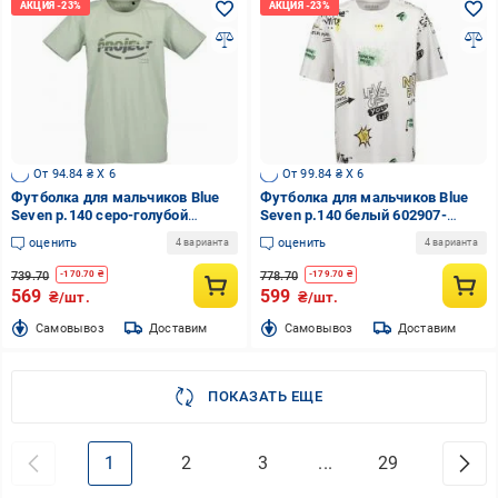
От 94.84 ₴ X 6
От 99.84 ₴ X 6
Футболка для мальчиков Blue
Футболка для мальчиков Blue
Seven р.140 серо-голубой
Seven р.140 белый 602907-
602901-00/6300
00/0001
оценить
оценить
4 варианта
4 варианта
739.70
778.70
-
170.70
₴
-
179.70
₴
569
599
₴/шт.
₴/шт.
Cамовывоз
Доставим
Cамовывоз
Доставим
ПОКАЗАТЬ ЕЩЕ
1
2
3
...
29