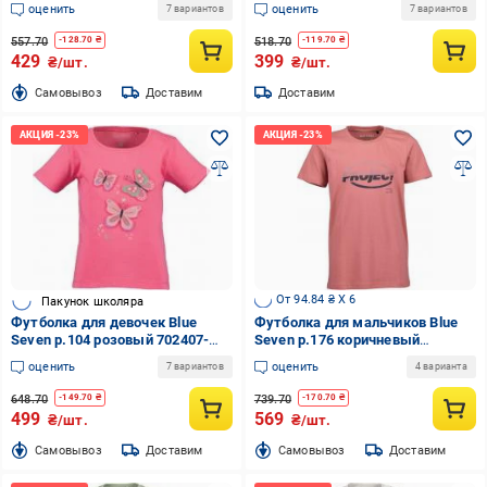
оценить
оценить
7 вариантов
7 вариантов
557.70
518.70
-
128.70
₴
-
119.70
₴
429
399
₴/шт.
₴/шт.
Cамовывоз
Доставим
Доставим
От 94.84 ₴ X 6
Пакунок школяра
Футболка для девочек Blue
Футболка для мальчиков Blue
Seven р.104 розовый 702407-
Seven р.176 коричневый
00/4210
602901-00/2911
оценить
оценить
7 вариантов
4 варианта
648.70
739.70
-
149.70
₴
-
170.70
₴
499
569
₴/шт.
₴/шт.
Cамовывоз
Доставим
Cамовывоз
Доставим