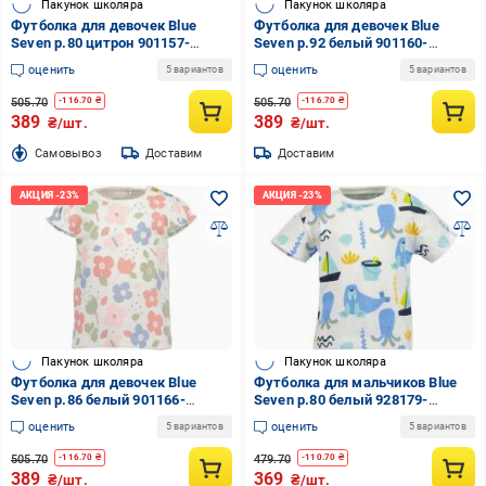
Пакунок школяра
Пакунок школяра
Футболка для девочек Blue
Футболка для девочек Blue
Seven р.80 цитрон 901157-
Seven р.92 белый 901160-
00/1132
00/0001
оценить
оценить
5 вариантов
5 вариантов
505.70
505.70
-
116.70
₴
-
116.70
₴
389
389
₴/шт.
₴/шт.
Cамовывоз
Доставим
Доставим
Пакунок школяра
Пакунок школяра
Футболка для девочек Blue
Футболка для мальчиков Blue
Seven р.86 белый 901166-
Seven р.80 белый 928179-
00/0001
00/0001
оценить
оценить
5 вариантов
5 вариантов
505.70
479.70
-
116.70
₴
-
110.70
₴
389
369
₴/шт.
₴/шт.