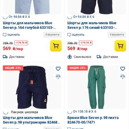
От 94.84 ₴ X 6
От 94.84 ₴ X 6
Шорты для мальчиков Blue
Шорты для мальчиков Blue
Seven р.164 голубой 633103-
Seven р.176 синий 633103-
00/5041
00/5950
оценить
оценить
4 варианта
4 варианта
739.70
739.70
-
170.70
₴
-
170.70
₴
569
569
₴/пар
₴/пар
Доставим
Cамовывоз
Доставим
От 108.18 ₴ X 6
Пакунок школяра
Шорты для мальчиков Blue
Брюки Blue Seven р.98 пихта
Seven р.98 ультрамарин 824681-
824670-00/7471
00/5640