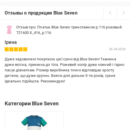
Отзывы о продукции Blue Seven
Отзыв про: Платье Blue Seven трикотажное р.116 розовый
721600 X_416_р.116
Ірина
26.04.2024
Дуже задоволені покупкою цієї сукні від Blue Seven! Тканина
дуже якісна, приємна до тіла. Рожевий колір дуже ніжний і гарно
пасує дівчаткам. Розмір виробника точно відповідає зросту
дитини, що дуже зручно. Взяли для доньки 5-ти років, сукня
ідеально підійшла. Рекомендую!
Преимущества:
якісна тканина, відповідає розміру, гарний колір
Категории Blue Seven
Недостатки:
немає