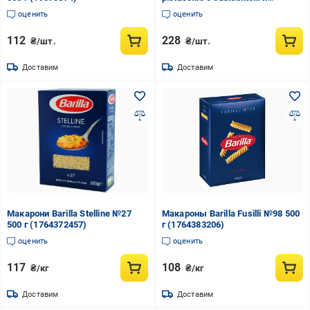
фисташкой 190 г (20846532)
оценить
оценить
112
228
₴/шт.
₴/шт.
Доставим
Доставим
Макарони Barilla Stelline №27
Макароны Barilla Fusilli №98 500
500 г (1764372457)
г (1764383206)
оценить
оценить
117
108
₴/кг
₴/кг
Доставим
Доставим