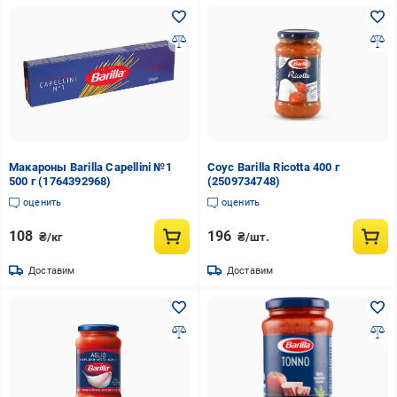
Макароны Barilla Capellini №1
Соус Barilla Ricotta 400 г
500 г (1764392968)
(2509734748)
оценить
оценить
108
196
₴/кг
₴/шт.
Доставим
Доставим