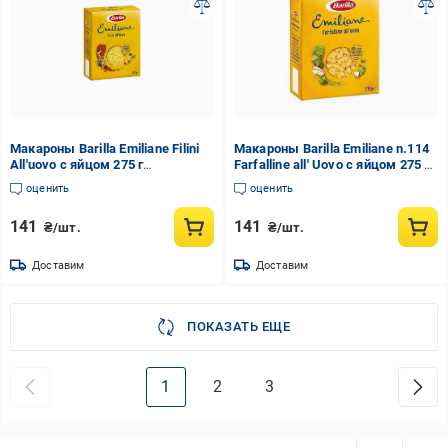
Макароны Barilla Emiliane Filini
Макароны Barilla Emiliane n.114
All'uovo с яйцом 275 г
Farfalline all' Uovo с яйцом 275 г
(2509699691)
(13894988)
оценить
оценить
141
141
₴/шт.
₴/шт.
Доставим
Доставим
ПОКАЗАТЬ ЕЩЕ
1
2
3