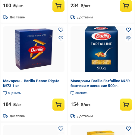
100
234
₴/шт.
₴/шт.
Доставим
Доставим
Макароны Barilla Penne Rigate
Макароны Barilla Farfalline №59
№73 1 кг
бантики маленькие 500 г
(19084066)
оценить
оценить
184
154
₴/кг
₴/шт.
Доставим
Доставим