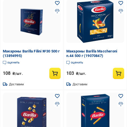
Макароны Barilla Filini №30 500 г
Макароны Barilla Maccheroni
(13894995)
n.44 500 г (19070847)
оценить
оценить
108
103
₴/шт.
₴/шт.
Доставим
Доставим