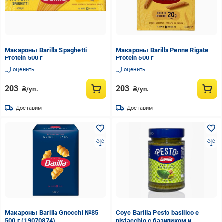
Макароны Barilla Spaghetti
Макароны Barilla Penne Rigate
Protein 500 г
Protein 500 г
оценить
оценить
203
203
₴/уп.
₴/уп.
Доставим
Доставим
Макароны Barilla Gnocchi №85
Соус Barilla Pesto basilico e
500 г (19070874)
pistacchio с базиликом и