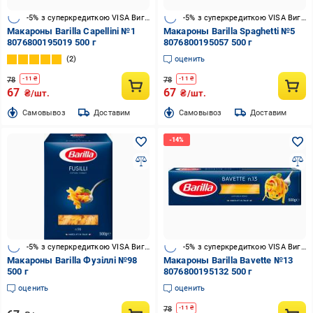
-5% з суперкредиткою VISA Вигода
-5% з суперкредиткою VISA Вигода
Макароны Barilla Capellini №1
Макароны Barilla Spaghetti №5
8076800195019 500 г
8076800195057 500 г
2
оценить
78
78
-
11
₴
-
11
₴
67
67
₴/шт.
₴/шт.
Cамовывоз
Доставим
Cамовывоз
Доставим
-5% з суперкредиткою VISA Вигода
-5% з суперкредиткою VISA Вигода
Макароны Barilla Фузіллі №98
Макароны Barilla Bavette №13
500 г
8076800195132 500 г
оценить
оценить
78
-
11
₴