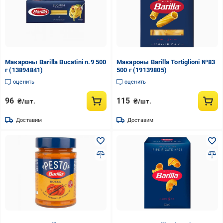
Макароны Barilla Bucatini n.9 500
Макароны Barilla Tortiglioni №83
г (13894841)
500 г (19139805)
оценить
оценить
96
115
₴/шт.
₴/шт.
Доставим
Доставим