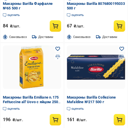
Макароны Barilla Фарфалле
Макароны Barilla 8076800195033
№65 500 г
500 г
оценить
оценить
84
67
₴/шт.
₴/шт.
Cамовывоз
Доставим
Cамовывоз
Доставим
Макароны Barilla Emiliane n.175
Макароны Barilla Collezione
Fettuccine all' Uovo с яйцом 250 г
Mafaldine №217 500 г
(13894923)
оценить
оценить
196
161
₴/шт.
₴/шт.