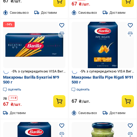
67
₴/шт.
67
₴/шт.
Cамовывоз
Доставим
Cамовывоз
Доставим
-5% з суперкредиткою VISA Вигода
-5% з суперкредиткою VISA Вигода
Макароны Barilla Букатіні №9
Макароны Barilla Pipe Rigati №91
500 г
500 г
оценить
оценить
78
-
11
₴
67
₴/шт.
67
₴/шт.
Доставим
Cамовывоз
Доставим