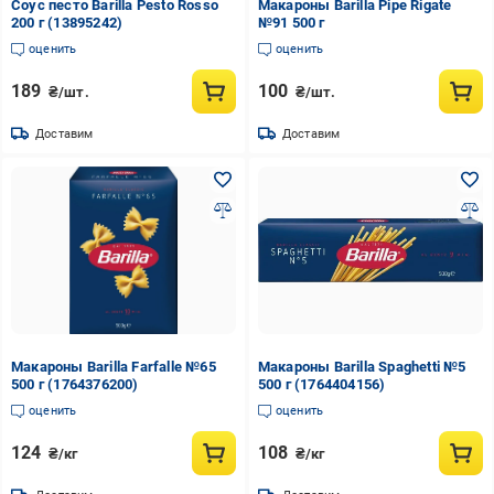
Соус песто Barilla Pesto Rosso
Макароны Barilla Pipe Rigate
200 г (13895242)
№91 500 г
оценить
оценить
189
100
₴/шт.
₴/шт.
Доставим
Доставим
Макароны Barilla Farfalle №65
Макароны Barilla Spaghetti №5
500 г (1764376200)
500 г (1764404156)
оценить
оценить
124
108
₴/кг
₴/кг