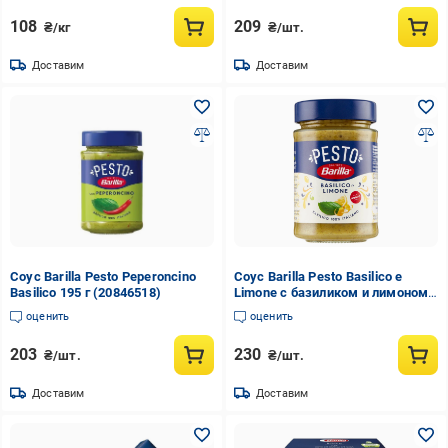
108
209
₴/кг
₴/шт.
Доставим
Доставим
Соус Barilla Pesto Peperoncino
Соус Barilla Pesto Basilico e
Basilico 195 г (20846518)
Limone с базиликом и лимоном
190 г (20846525)
оценить
оценить
203
230
₴/шт.
₴/шт.
Доставим
Доставим