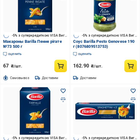
-5% з суперкредиткою VISA Вигода
-5% з суперкредиткою VISA Вигода
Макароны Barilla Пенне рігате
Соус Barilla Pesto Genovese 190
№73 500 г
г (8076809513753)
оценить
оценить
67
162.90
₴/шт.
₴/шт.
Cамовывоз
Доставим
Доставим
-5% з суперкредиткою VISA Вигода
-5% з суперкредиткою VISA Вигода