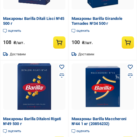
Макароны Barilla Ditali Lisci №45
Макароны Barilla Girandole
500 г
Tornades №34 500 г
оценить
оценить
108
100
₴/шт.
₴/шт.
Доставим
Доставим
Макароны Barilla Ditaloni Rigati
Макароны Barilla Maccheroni
№49 500 г
№44 1 кг (20856232)
оценить
оценить