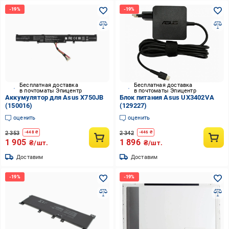
Бесплатная доставка
Бесплатная доставка
в почтоматы Эпицентр
в почтоматы Эпицентр
Аккумулятор для Asus X750JB
Блок питания Asus UX3402VA
(150016)
(129227)
оценить
оценить
2 353
2 342
-
448
₴
-
446
₴
1 905
1 896
₴/шт.
₴/шт.
Доставим
Доставим