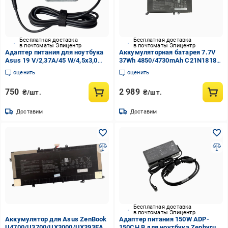
Бесплатная доставка
Бесплатная доставка
в почтоматы Эпицентр
в почтоматы Эпицентр
Адаптер питания для ноутбука
Аккумуляторная батарея 7.7V
Asus 19 V/2,37A/45 W/4,5х3,0
37Wh 4850/4730mAh C21N1818-2
мм
для ноутбука Asus.
оценить
оценить
750
2 989
₴/шт.
₴/шт.
Доставим
Доставим
Бесплатная доставка
в почтоматы Эпицентр
Аккумулятор для Asus ZenBook
Адаптер питания 150W ADP-
U4700/U3700/UX3000/UX393EA/C41N1904-
150CH B для ноутбука Zephyrus