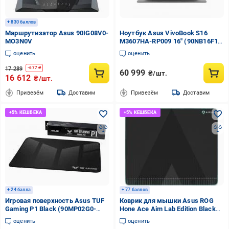
+ 830 баллов
Маршрутизатор Asus 90IG08V0-
Ноутбук Asus VivoBook S16
MO3N0V
M3607HA-RP009 16" (90NB16F1-
M000H0) grey
оценить
оценить
17 289
-
677
₴
60 999
₴/шт.
16 612
₴/шт.
Привезём
Доставим
Привезём
Доставим
+ 24 балла
+ 77 баллов
Игровая поверхность Asus TUF
Коврик для мышки Asus ROG
Gaming P1 Black (90MP02G0-
Hone Ace Aim Lab Edition Black
BPUA00)
(90MP0380-BPUA00)
оценить
оценить