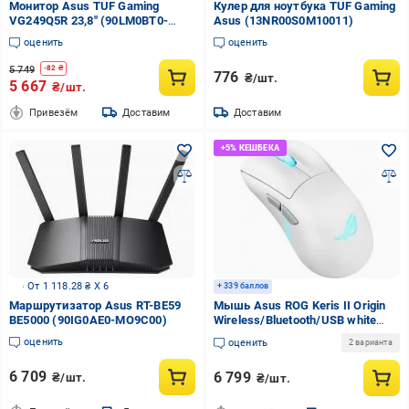
Монитор Asus TUF Gaming
Кулер для ноутбука TUF Gaming
VG249Q5R 23,8" (90LM0BT0-
Asus (13NR00S0M10011)
B01E71)
оценить
оценить
5 749
-
82
₴
776
₴/шт.
5 667
₴/шт.
Привезём
Доставим
Доставим
От 1 118.28 ₴ X 6
+ 339 баллов
Маршрутизатор Asus RT-BE59
Мышь Asus ROG Keris II Origin
BE5000 (90IG0AE0-MO9C00)
Wireless/Bluetooth/USB white
(90MP04A0-BMUA10)
оценить
оценить
2 варианта
6 709
6 799
₴/шт.
₴/шт.