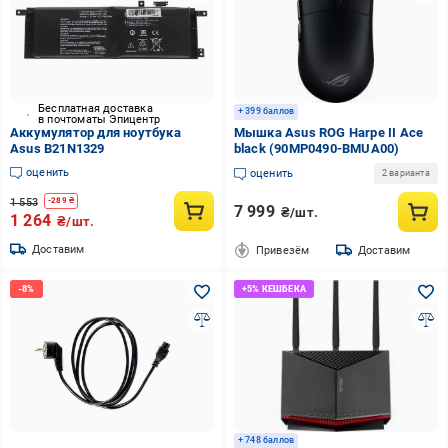
Бесплатная доставка
+ 399 баллов
в почтоматы Эпицентр
Аккумулятор для ноутбука
Мышка Asus ROG Harpe II Ace
Asus B21N1329
black (90MP0490-BMUA00)
оценить
оценить
2 варианта
1 553
-
289
₴
7 999
₴/шт.
1 264
₴/шт.
Доставим
Привезём
Доставим
+ 748 баллов