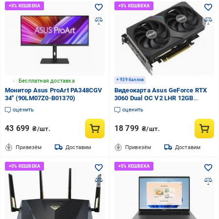
+ 939 баллов
Бесплатная доставка
Монитор Asus ProArt PA348CGV
Видеокарта Asus GeForce RTX
34" (90LM07Z0-B01370)
3060 Dual OC V2 LHR 12GB
GDDR6 192bit (DUAL RTX3060
оценить
оценить
O12G V2)
43 699
18 799
₴/шт.
₴/шт.
Привезём
Доставим
Привезём
Доставим