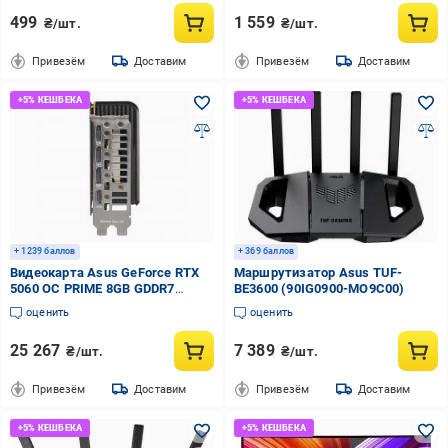
499
1 559
₴/шт.
₴/шт.
Привезём
Доставим
Привезём
Доставим
+ 1239 баллов
+ 369 баллов
Видеокарта Asus GeForce RTX
Маршрутизатор Asus TUF-
5060 OC PRIME 8GB GDDR7
BE3600 (90IG0900-MO9C00)
128bit (90YV0N10-M0NA00)
оценить
оценить
25 267
7 389
₴/шт.
₴/шт.
Привезём
Доставим
Привезём
Доставим