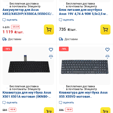
Бесплатная доставка
Бесплатная доставка
в почтоматы Эпицентр
в почтоматы Эпицентр
Аккумулятор для Asus
Блок питания для ноутбука
X452/X452VP/X550CA/X550CC/R409LDV
Asus 19V 4,74 A 90W 5,5х2,5 мм
(A41-X550A)
220B (1427443141)
оценить
оценить
1 371
-
252
₴
735
₴/шт.
1 119
₴/шт.
Доставим
Доставим
Бесплатная доставка
Бесплатная доставка
в почтоматы Эпицентр
в почтоматы Эпицентр
Клавиатура для ноутбука Asus
Клавиатура для ноутбука Asus
X501 X501A матовая (0KNB0-
X55 X55VD матовая
610ARU00)
(04GNV32KRU00)
оценить
оценить
584
596
-
95
₴
-
98
₴