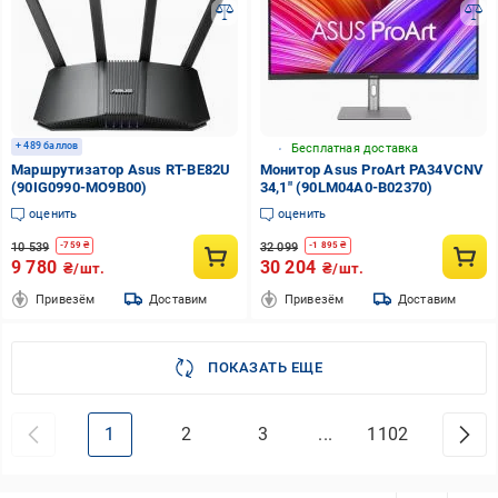
+ 489 баллов
Бесплатная доставка
Маршрутизатор Asus RT-BE82U
Монитор Asus ProArt PA34VCNV
(90IG0990-MO9B00)
34,1" (90LM04A0-B02370)
оценить
оценить
10 539
32 099
-
759
₴
-
1 895
₴
9 780
30 204
₴/шт.
₴/шт.
Привезём
Доставим
Привезём
Доставим
ПОКАЗАТЬ ЕЩЕ
1
2
3
...
1102