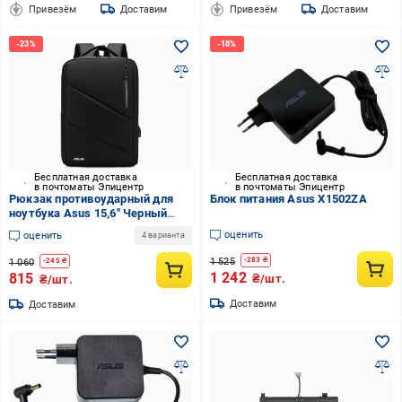
Привезём
Доставим
Привезём
Доставим
Бесплатная доставка
Бесплатная доставка
в почтоматы Эпицентр
в почтоматы Эпицентр
Рюкзак противоударный для
Блок питания Asus X1502ZA
ноутбука Asus 15,6" Черный
(IBN030B3 )
оценить
оценить
4 варианта
1 525
-
283
₴
1 060
-
245
₴
1 242
815
₴/шт.
₴/шт.
Доставим
Доставим