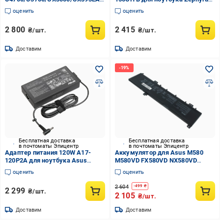
1 4347 mAh 67Wh (20783540)
ROG Strix Asus 0A001-00083200
оценить
оценить
(30837600)
2 800
2 415
₴/шт.
₴/шт.
Доставим
Доставим
Бесплатная доставка
Бесплатная доставка
в почтоматы Эпицентр
в почтоматы Эпицентр
Адаптер питания 120W A17-
Аккумулятор для Asus M580
120P2A для ноутбука Asus
M580VD FX580VD NX580VD
0A001-00860600 (30837695)
M580VN (C31N1636)
оценить
оценить
2 604
-
499
₴
2 299
₴/шт.
2 105
₴/шт.
Доставим
Доставим