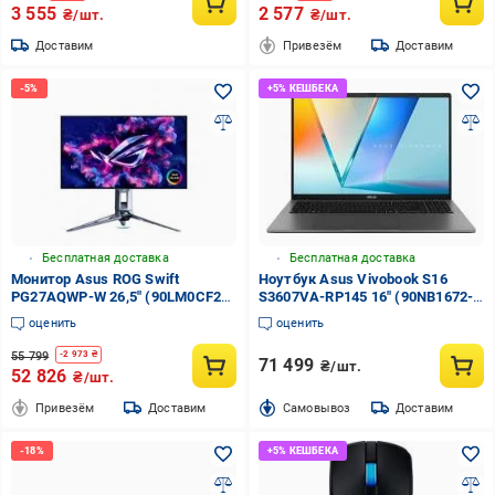
3 555
2 577
₴/шт.
₴/шт.
Доставим
Привезём
Доставим
Бесплатная доставка
Бесплатная доставка
Монитор Asus ROG Swift
Ноутбук Asus Vivobook S16
PG27AQWP-W 26,5" (90LM0CF2-
S3607VA-RP145 16" (90NB1672-
B01971)
M00A30) matte grey
оценить
оценить
55 799
-
2 973
₴
71 499
₴/шт.
52 826
₴/шт.
Привезём
Доставим
Cамовывоз
Доставим