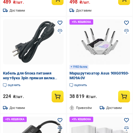
489
498
₴/шт.
₴/шт.
Доставим
Доставим
+ 1982 балла
Кабель для блока питания
Маршрутизатор Asus 90IG09S0-
ноутбука 3pin прямая вилка
MO9A0V
(69206)
оценить
оценить
224
38 819
₴/шт.
₴/шт.
Доставим
Привезём
Доставим