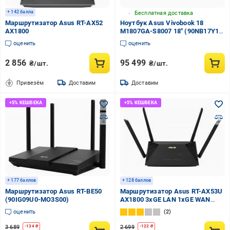
+ 142 балла
Бесплатная доставка
Маршрутизатор Asus RT-AX52
Ноутбук Asus Vivobook 18
AX1800
M1807GA-S8007 18" (90NB17Y1-
M00080) quiet blue
оценить
оценить
2 856
95 499
₴/шт.
₴/шт.
Привезём
Доставим
Доставим
+ 177 баллов
+ 128 баллов
Маршрутизатор Asus RT-BE50
Маршрутизатор Asus RT-AX53U
(90IG09U0-MO3S00)
AX1800 3xGE LAN 1xGE WAN
1xUSB MU-MIMO OFDMA
оценить
2
3 689
2 699
-
134
₴
-
122
₴