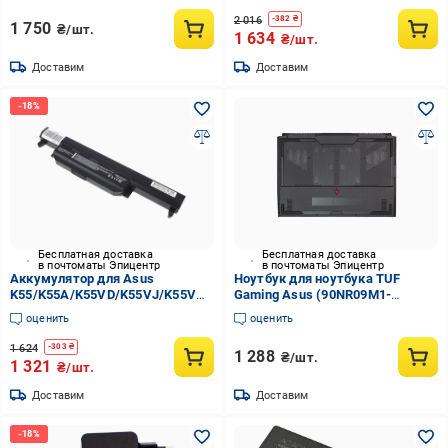
2 016
-
382
₴
1 750
₴/шт.
1 634
₴/шт.
Доставим
Доставим
Бесплатная доставка
Бесплатная доставка
в почтоматы Эпицентр
в почтоматы Эпицентр
Аккумулятор для Asus
Ноутбук для ноутбука TUF
K55/K55A/K55VD/K55VJ/K55VM
Gaming Asus (90NR09M1-
(A32-K55)
R7D010)
оценить
оценить
1 624
-
303
₴
1 288
₴/шт.
1 321
₴/шт.
Доставим
Доставим