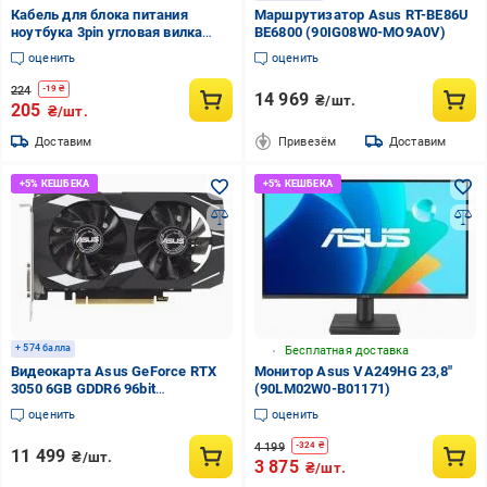
Кабель для блока питания
Маршрутизатор Asus RT-BE86U
ноутбука 3pin угловая вилка
BE6800 (90IG08W0-MO9A0V)
(69207)
оценить
оценить
224
-
19
₴
14 969
₴/шт.
205
₴/шт.
Доставим
Привезём
Доставим
+ 574 балла
Бесплатная доставка
Видеокарта Asus GeForce RTX
Монитор Asus VA249HG 23,8"
3050 6GB GDDR6 96bit
(90LM02W0-B01171)
(90YV0K60-M0NA00)
оценить
оценить
4 199
-
324
₴
11 499
₴/шт.
3 875
₴/шт.