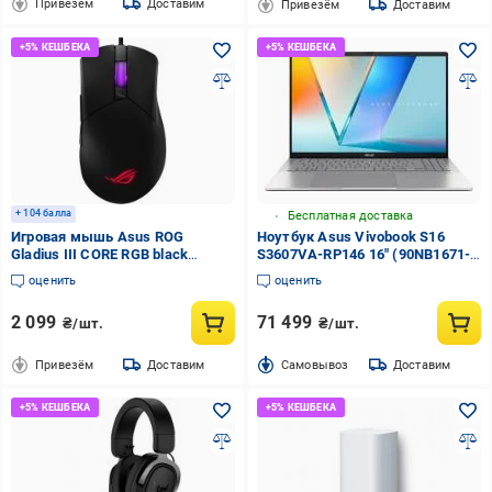
Привезём
Доставим
Привезём
Доставим
+ 104 балла
Бесплатная доставка
Игровая мышь Asus ROG
Ноутбук Asus Vivobook S16
Gladius III CORE RGB black
S3607VA-RP146 16" (90NB1671-
(90MP04E0-BMUA00)
M00A40) cool silver
оценить
оценить
2 099
71 499
₴/шт.
₴/шт.
Привезём
Доставим
Cамовывоз
Доставим