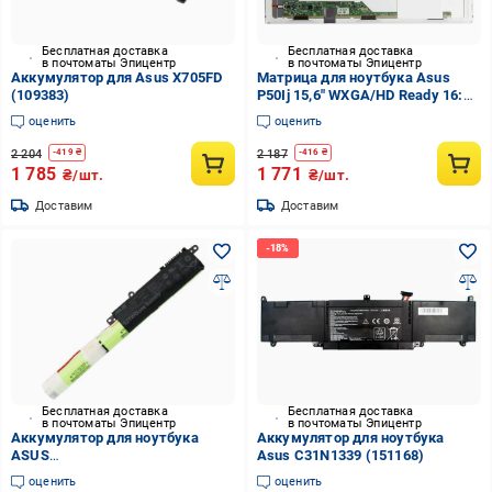
Бесплатная доставка
Бесплатная доставка
в почтоматы Эпицентр
в почтоматы Эпицентр
Аккумулятор для Asus X705FD
Матрица для ноутбука Asus
(109383)
P50Ij 15,6" WXGA/HD Ready 16:9
LVDS 40 pin (28554)
оценить
оценить
2 204
2 187
-
419
₴
-
416
₴
1 785
1 771
₴/шт.
₴/шт.
Доставим
Доставим
Бесплатная доставка
Бесплатная доставка
в почтоматы Эпицентр
в почтоматы Эпицентр
Аккумулятор для ноутбука
Аккумулятор для ноутбука
ASUS
Asus C31N1339 (151168)
X540YA/R540S/R540L/A31N1519
оценить
оценить