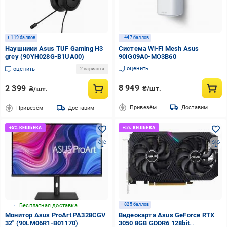
+ 119 баллов
+ 447 баллов
Наушники Asus TUF Gaming H3
Система Wi-Fi Mesh Asus
grey (90YH028G-B1UA00)
90IG09A0-MO3B60
оценить
оценить
2 варианта
8 949
2 399
₴/шт.
₴/шт.
Привезём
Доставим
Привезём
Доставим
+ 825 баллов
Бесплатная доставка
Монитор Asus ProArt PA328CGV
Видеокарта Asus GeForce RTX
32" (90LM06R1-B01170)
3050 8GB GDDR6 128bit