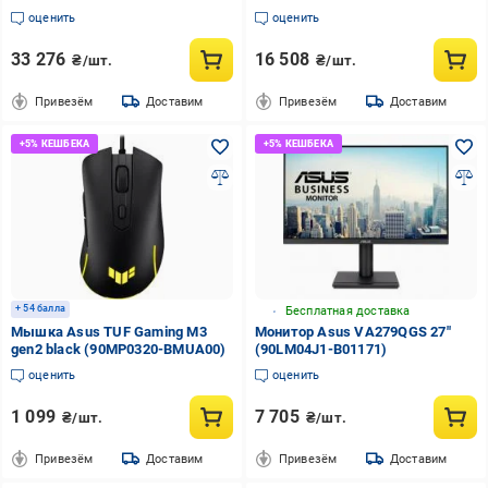
(90YV0GH6-M0NA00)
оценить
оценить
33 276
16 508
₴/шт.
₴/шт.
Привезём
Доставим
Привезём
Доставим
+ 54 балла
Бесплатная доставка
Мышка Asus TUF Gaming M3
Монитор Asus VA279QGS 27"
gen2 black (90MP0320-BMUA00)
(90LM04J1-B01171)
оценить
оценить
1 099
7 705
₴/шт.
₴/шт.
Привезём
Доставим
Привезём
Доставим