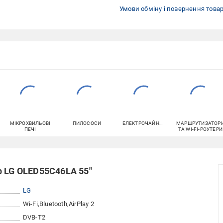
Умови обміну і повернення това
МІКРОХВИЛЬОВІ
ПИЛОСОСИ
ЕЛЕКТРОЧАЙНИКИ
МАРШРУТИЗАТОР
ПЕЧІ
ТА WI-FI-РОУТЕРИ
р LG OLED55C46LA 55"
LG
Wi-Fi
Bluetooth
AirPlay 2
DVB-T2