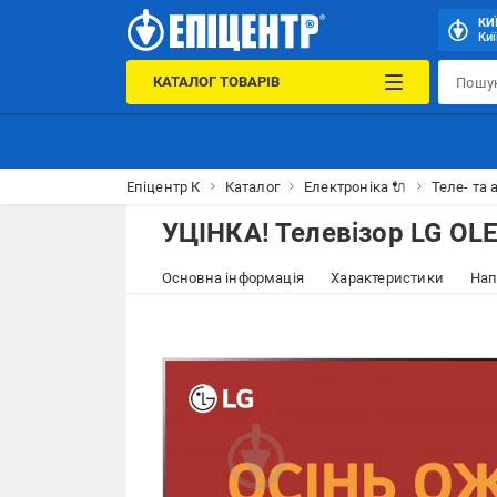
КИ
Киї
КАТАЛОГ ТОВАРІВ
Епіцентр К
Каталог
Електроніка 🔌
Теле- та 
УЦІНКА! Телевізор LG OL
Основна інформація
Характеристики
Нап