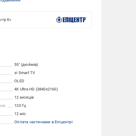
порівняння
нтр К»
55″ (дюймів)
зі Smart TV
OLED
4K Ultra HD (3840x2160)
12 місяців
на:
120 Гц
12 міс.
Оплата частинами в Епіцентрі