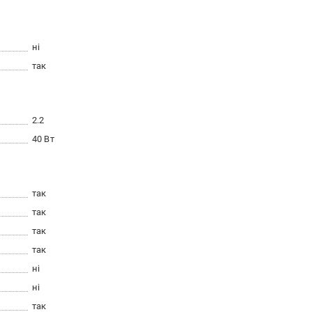
ні
так
2.2
40 Вт
так
так
так
так
ні
ні
так