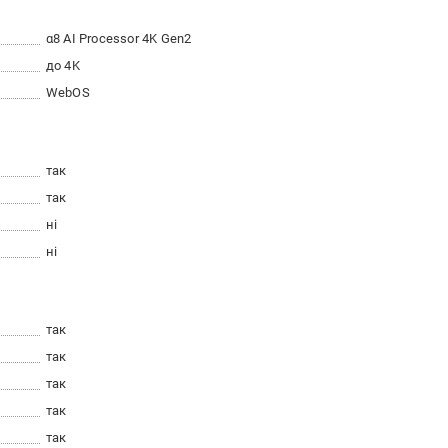
α8 AI Processor 4K Gen2
до 4K
WebOS
так
так
ні
ні
так
так
так
так
так