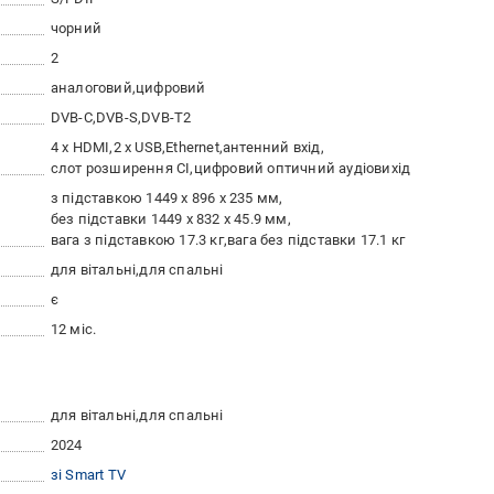
чорний
2
аналоговий
цифровий
DVB-C
DVB-S
DVB-T2
4 x HDMI
2 x USB
Ethernet
антенний вхід
слот розширення CI
цифровий оптичний аудіовихід
з підставкою 1449 x 896 x 235 мм
без підставки 1449 x 832 x 45.9 мм
вага з підставкою 17.3 кг
вага без підставки 17.1 кг
для вітальні
для спальні
є
12 міс.
для вітальні
для спальні
2024
зі Smart TV