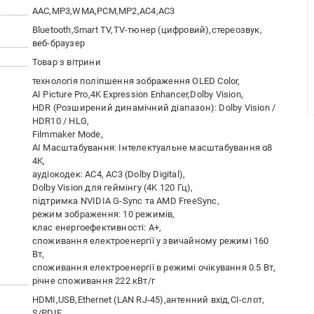
AAC
MP3
WMA
PCM
MP2
AC4
АС3
Bluetooth
Smart TV
TV-тюнер (цифровий)
стереозвук
веб-браузер
Товар з вітрини
технологія поліпшення зображення OLED Color
AI Picture Pro
4K Expression Enhancer
Dolby Vision
HDR (Розширений динамічний діапазон): Dolby Vision /
HDR10 / HLG
Filmmaker Mode
AI Масштабування: Інтелектуальне масштабування α8
4K
аудіокодек: AC4, AC3 (Dolby Digital)
Dolby Vision для геймінгу (4K 120 Гц)
підтримка NVIDIA G-Sync та AMD FreeSync
режим зображення: 10 режимів
клас енергоефективності: A+
споживання електроенергії у звичайному режимі 160
Вт
споживання електроенергії в режимі очікування 0.5 Вт
річне споживання 222 кВт/г
HDMI
USB
Ethernet (LAN RJ-45)
антенний вхід
CI-слот
S/PDIF