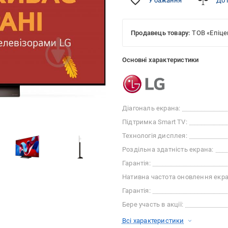
У бажання
До 
Продавець товару:
ТОВ «Епіце
Основні характеристики
Діагональ екрана:
Підтримка Smart TV:
Технологія дисплея:
Роздільна здатність екрана:
Гарантія:
Нативна частота оновлення екра
Гарантія:
Бере участь в акції:
Всі характеристики