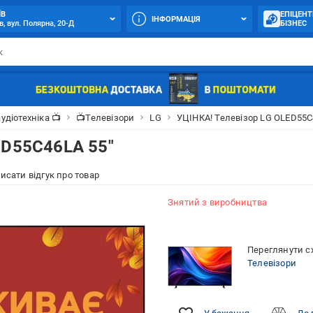
ЇВ
ЕПІЦЕНТ
ІНФОРМАЦІЯ
в, вул. Полярна, 20-Д
БІЗНЕС
аудіотехніка 📺
📺Телевізори
LG
УЦІНКА! Телевізор LG OLED55C
ED55C46LA 55"
исати відгук про товар
Знятий з виробництва
Переглянути сх
Телевізори