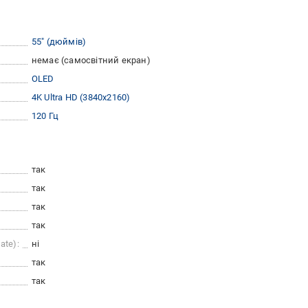
55″ (дюймів)
немає (самосвітний екран)
OLED
4K Ultra HD (3840x2160)
120 Гц
так
так
так
так
ate):
ні
так
так