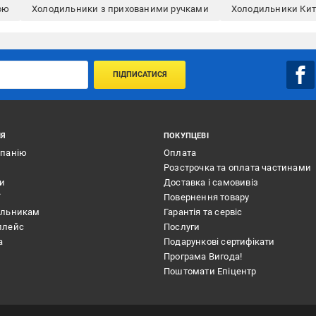
ою
Холодильники з прихованими ручками
Холодильники Ки
ПІДПИСАТИСЯ
ІЯ
ПОКУПЦЕВІ
мпанію
Оплата
Розстрочка та оплата частинами
ти
Доставка і самовивіз
ї
Повернення товару
альникам
Гарантія та сервіс
плейс
Послуги
а
Подарункові сертифікати
Програма Вигода!
Поштомати Епіцентр