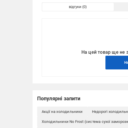
відгуки
На цей товар ще не 
Н
Популярні запити
Акції на холодильники
Недорогі холодиль
Холодильники No Frost (система сухої замороз