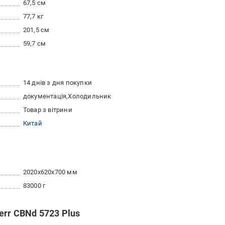
67,5 см
77,7 кг
201,5 см
59,7 см
14 днів з дня покупки
документація
Холодильник
Товар з вітрини
Китай
2020x620x700 мм
83000 г
rr CBNd 5723 Plus