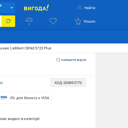
Р
Увійти
Кошик
ник Liebherr CBNd 5723 Plus
залишити відгук
ні
КОД
004893770
-5% для бізнесу з VISA
ожі моделі в категорії:
и