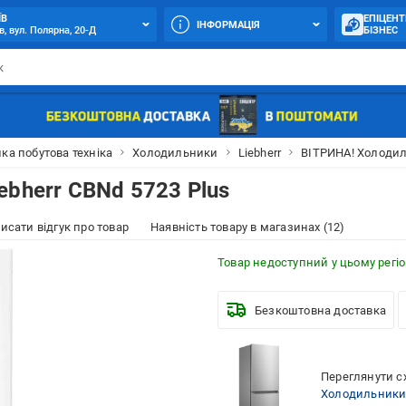
ЇВ
ЕПІЦЕНТ
ІНФОРМАЦІЯ
в, вул. Полярна, 20-Д
БІЗНЕС
ка побутова техніка
Холодильники
Liebherr
ВІТРИНА! Холодиль
ebherr CBNd 5723 Plus
исати відгук про товар
Наявність товару в магазинах (12)
Товар недоступний у цьому регіо
Безкоштовна доставка
Переглянути сх
Холодильник