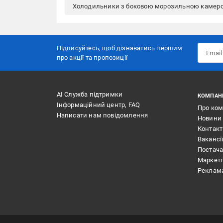
Холодильники з боковою морозильною камер
Підписуйтесь, щоб дізнаватись першим
про акції та пропозиції
АІ Служба підтримки
КОМПАН
Інформаційний центр, FAQ
Про ко
Написати нам повідомлення
Новини
Контак
Вакансі
Постач
Маркет
Реклам