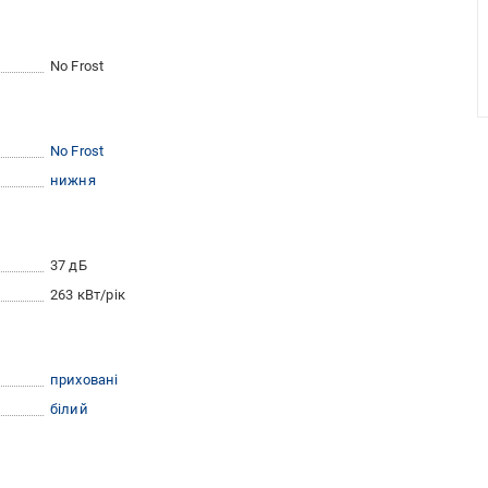
No Frost
No Frost
нижня
37 дБ
263 кВт/рік
приховані
білий