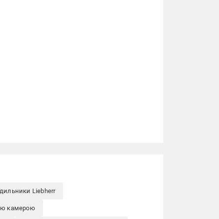
дильники Liebherr
ою камерою