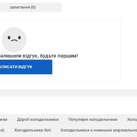
запитання
залишили відгук, будьте першим!
АПИСАТИ ВІДГУК
ники
Дорогі холодильники
Популярні холодильники
Холо
ки)
Холодильники білі
Холодильники з нижньою морозильн