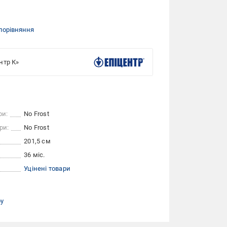
порівняння
нтр К»
ри:
No Frost
ри:
No Frost
201,5 см
36 міс.
Уцінені товари
ру