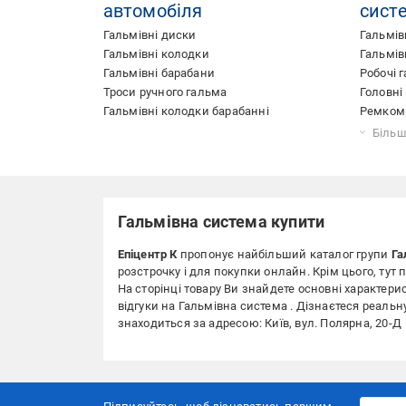
автомобіля
сист
Гальмівні диски
Гальмів
Гальмівні колодки
Гальмів
Гальмівні барабани
Робочі 
Троси ручного гальма
Головні
Гальмівні колодки барабанні
Ремком
Скоби г
Вакуумн
Розподі
Більш
Гальмівна система купити
Епіцентр К
пропонує найбільший каталог групи
Га
розстрочку і для покупки онлайн. Крім цього, тут
На сторінці товару Ви знайдете основні характерист
відгуки на Гальмівна система . Дізнаєтеся реальн
знаходиться за адресою: Київ, вул. Полярна, 20-Д