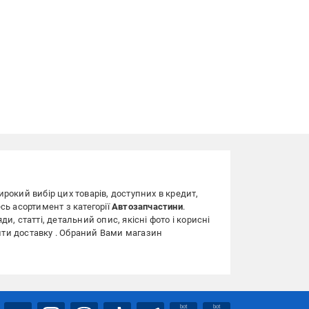
широкий вибір цих товарів, доступних в кредит,
сь асортимент з категорії
Автозапчастини
.
ди, статті, детальний опис, якісні фото і корисні
вити доставку . Обраний Вами магазин
bot
bot