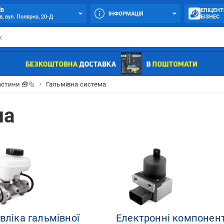
ЇВ
ЕПІЦЕНТ
ІНФОРМАЦІЯ
в, вул. Полярна, 20-Д
БІЗНЕС
стини 🧰🔩
Гальмівна система
ма
вліка гальмівної
Електронні компонен