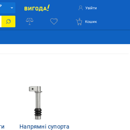
Р
Увійти
Кошик
ти
Напрямні супорта