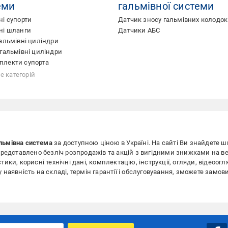
еми
гальмівної системи
ні супорти
Датчик зносу гальмівних колодок
ні шланги
Датчики АБС
гальмівні циліндри
 гальмівні циліндри
плекти супорта
альмівного супорта
і підсилювачі гальм
льники гальмівних зусиль
е категорій
льмівна система
за доступною ціною
в Україні. На сайті Ви знайдете 
 представлено безліч розпродажів та акцій з вигідними знижками на ве
ики, корисні технічні дані, комплектацію, інструкції, огляди, відеоогля
у наявність на складі, термін гарантії і обслуговування, зможете замо