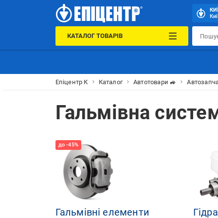
КИ
Киї
КАТАЛОГ ТОВАРІВ
Епіцентр К
Каталог
Автотовари 🚙
Автозапча
Гальмівна систе
Гальмівні елементи
Гідра