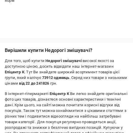
норм
Вирішили купити Недорогі змішувачі?
Для того, щоб купити
Недорогі змішувачі
високої якості за
доступною ціною, досить відвідати наш інтернет-магазин
Епіцентр К
. Тут Ви знайдете широкий асортимент товарів цієї
групи, який налічує
73912 одиниць
. Серед них товари з низькими
цінами
від 22 до 241826
грн.
В інтернет-гіпермаркеті
Епіцентр К
Ви легко знайдете оригінальні
фото цих товарів, дізнаєтеся основні характеристики і технічні
дані. Крім цього, на сайті можна почитати корисні відгуки від
покупців. Також тут можна ознайомитися з цікавими статтями з
різних тем і подивитися відеоогляди на найбільш затребувані
товари категорії
. Для покупця регулярно проводяться акції,
розпродажі та знижки з безліччю вигідних позицій. Купуючи у