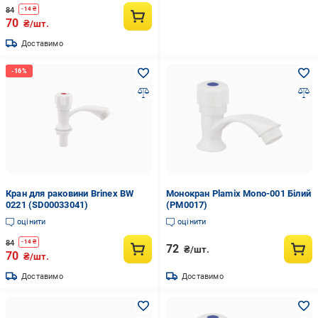
84
-
14
₴
70
₴/шт.
Доставимо
Кран для раковини Brinex BW
Монокран Plamix Mono-001 Білий
0221 (SD00033041)
(PM0017)
оцінити
оцінити
84
-
14
₴
72
₴/шт.
70
₴/шт.
Доставимо
Доставимо