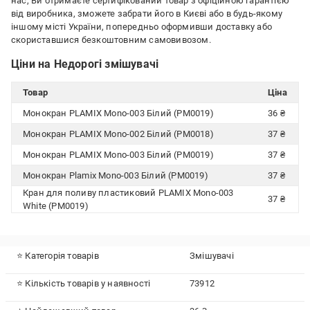
нас, Ви отримаєте сертифікований товар з офіційною гарантією
від виробника, зможете забрати його в Києві або в будь-якому
іншому місті України, попередньо оформивши доставку або
скориставшися безкоштовним самовивозом.
Ціни на Недорогі змішувачі
Товар
Ціна
Монокран PLAMIX Mono-003 Білий (PM0019)
36 ₴
Монокран PLAMIX Mono-002 Білий (PM0018)
37 ₴
Монокран PLAMIX Mono-003 Білий (PM0019)
37 ₴
Монокран Plamix Mono-003 Білий (PM0019)
37 ₴
Кран для поливу пластиковий PLAMIX Mono-003
37 ₴
White (PM0019)
⭐ Категорія товарів
Змішувачі
⭐ Кількість товарів у наявності
73912