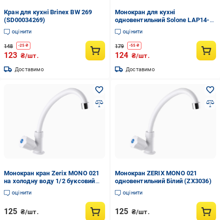
Кран для кухні Brinex BW 269
Монокран для кухні
(SD00034269)
одновентильний Solone LAP14-
D611 пластик Білий
оцінити
оцінити
148
179
-
25
₴
-
55
₴
123
124
₴/шт.
₴/шт.
Доставимо
Доставимо
Монокран кран Zerix MONO 021
Монокран ZERIX MONO 021
на холодну воду 1/2 буксовий
одновентильний Білий (ZX3036)
Білий (ZX3036)
оцінити
оцінити
125
125
₴/шт.
₴/шт.