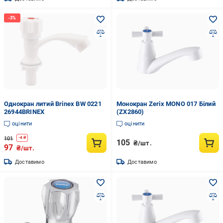
Однокран литий Brinex BW 0221
Монокран Zerix MONO 017 Білий
26944BRINEX
(ZX2860)
оцінити
оцінити
101
-
4
₴
105
₴/шт.
97
₴/шт.
Доставимо
Доставимо