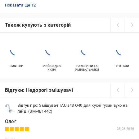
Змішувачі для кухні чорні
Змішувачі Bravat для ванни
Змішувачі Imprese для ванни
Змішувачі настінні для умивальника
Двовентильні змішувачі Grohe
Змішувачі Grohe чорні
Змішувачі з термостатом Grohe
Змішувачі Haiba для умивальника
Змішувачі Rubineta для умивальника
Змішувачі Bravat для кухні
Змішувачі Hansgrohe білі
Змішувачі Hansgrohe з гігієнічним душем
Показати ще 12
Також купують з категорій
СИФОНИ
МИЙКИ ДЛЯ
РАКОВИНИ ТА
УНІТАЗИ
КУХНІ
УМИВАЛЬНИКИ
Відгуки: Недорогі змішувачі
Відгук про: Змішувач TAU s43 O40 для кухні гусак вухо на
гайці (SM-4B144C)
Олег
05.08.2026