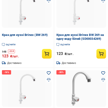
Кран для кухні Brinex (BW 269)
Кран для кухні Brinex BW 269 на
одну воду Білий (SD00034269)
оцінити
оцінити
148
-
25
₴
123
₴/шт.
123
₴/шт.
Доставимо
Доставимо