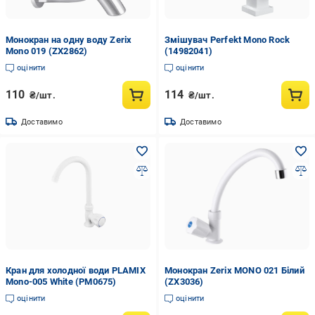
Монокран на одну воду Zerix
Змішувач Perfekt Mono Rock
Mono 019 (ZX2862)
(14982041)
оцінити
оцінити
110
114
₴/шт.
₴/шт.
Доставимо
Доставимо
Кран для холодної води PLAMIX
Монокран Zerix MONO 021 Білий
Mono-005 White (PM0675)
(ZX3036)
оцінити
оцінити