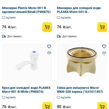
Монокран Plamix Mono-001-B
Монокран для холодної води
одновентильний Білий (PM0676)
PLAMIX Mono-001-B
термопластик White (PM0676)
оцінити
оцінити
76
76
₴/шт.
₴/шт.
Доставимо
Доставимо
Кран для холодної води PLAMIX
Гайка для змішувача Wezer
Mono-001-B White (PM0676)
WKM-028 корона (1641611857)
оцінити
оцінити
76
80
₴/шт.
₴/шт.