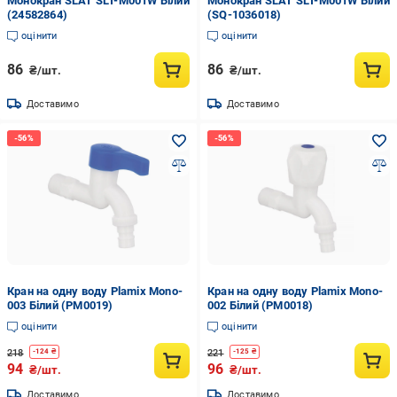
Монокран SLAT SLT-M001W Білий
Монокран SLAT SLT-M001W Білий
(24582864)
(SQ-1036018)
оцінити
оцінити
86
86
₴/шт.
₴/шт.
Доставимо
Доставимо
Кран на одну воду Plamix Mono-
Кран на одну воду Plamix Mono-
003 Білий (PM0019)
002 Білий (PM0018)
оцінити
оцінити
218
221
-
124
₴
-
125
₴
94
96
₴/шт.
₴/шт.
Доставимо
Доставимо