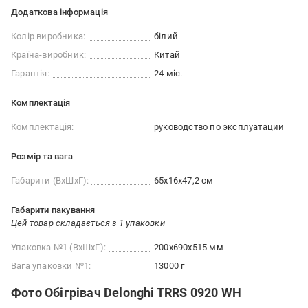
Додаткова інформація
Колір виробника:
білий
Країна-виробник:
Китай
Гарантія:
24 міс.
Комплектація
Комплектація:
руководство по эксплуатации
Розмір та вага
Габарити (ВxШxГ):
65х16х47,2 см
Габарити пакування
Цей товар складається з 1 упаковки
Упаковка №1 (ВхШхГ):
200x690x515 мм
Вага упаковки №1:
13000 г
Фото Обігрівач Delonghi TRRS 0920 WH