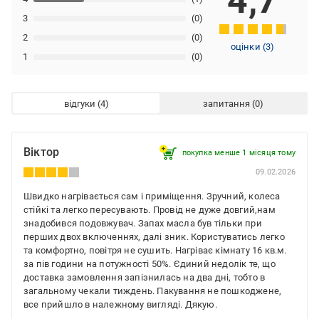
4,7
3
(0)
2
(0)
оцінки
(
3
)
1
(0)
відгуки
запитання
Віктор
покупка менше 1 місяця томy
09.02.2026
Швидко нагрівається сам і приміщення. Зручний, колеса
стійкі та легко пересувають. Провід не дуже довгий,нам
знадобився подовжувач. Запах масла був тільки при
перших двох включеннях, далі зник. Користуватись легко
та комфортно, повітря не сушить. Нагріває кімнату 16 кв.м.
за пів години на потужності 50%. Єдиний недолік те, що
доставка замовлення запізнилась на два дні, тобто в
загальному чекали тиждень. Пакування не пошкоджене,
все прийшло в належному вигляді. Дякую.