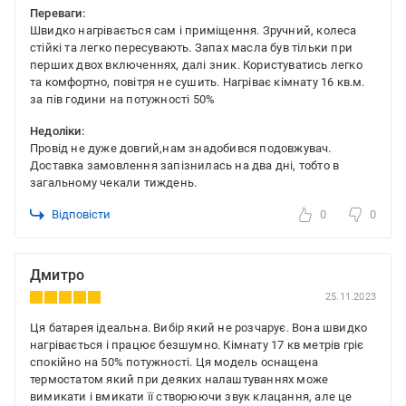
Переваги:
Швидко нагрівається сам і приміщення. Зручний, колеса
стійкі та легко пересувають. Запах масла був тільки при
перших двох включеннях, далі зник. Користуватись легко
та комфортно, повітря не сушить. Нагріває кімнату 16 кв.м.
за пів години на потужності 50%
Недоліки:
Провід не дуже довгий,нам знадобився подовжувач.
Доставка замовлення запізнилась на два дні, тобто в
загальному чекали тиждень.
Відповісти
0
0
Дмитро
25.11.2023
Ця батарея ідеальна. Вибір який не розчарує. Вона швидко
нагрівається і працює безшумно. Кімнату 17 кв метрів гріє
спокійно на 50% потужності. Ця модель оснащена
термостатом який при деяких налаштуваннях може
вимикати і вмикати її створюючи звук клацання, але це