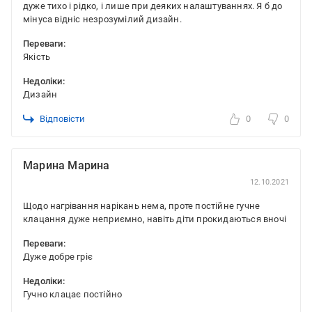
дуже тихо і рідко, і лише при деяких налаштуваннях. Я б до
мінуса відніс незрозумілий дизайн.
Переваги:
Якість
Недоліки:
Дизайн
Відповісти
0
0
Марина Марина
12.10.2021
Щодо нагрівання нарікань нема, проте постійне гучне
клацання дуже неприємно, навіть діти прокидаються вночі
Переваги:
Дуже добре гріє
Недоліки:
Гучно клацає постійно