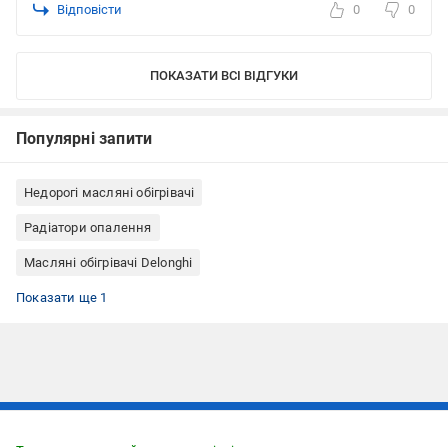
Відповісти
0
0
ПОКАЗАТИ ВСІ ВІДГУКИ
Популярні запити
Недорогі масляні обігрівачі
Радіатори опалення
Масляні обігрівачі Delonghi
Масляний обігрівач 9 секцій
Показати ще 1
Підписуйтесь, щоб дізнаватись першим про акції та пропозиції